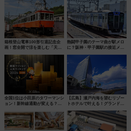
箱根登山電車100形引退記念企
熱闘甲子園のテーマ曲が駅メロ
画！窓全開で涼を楽しむ「天然
に？阪神・甲子園駅の接近メロ
クーラー体験号」と限定鉄コレ
ディがVaundy「かげろう」×向
発売
谷実アレンジの特別仕様へ、8月
5日始発から
全国1位は小田原のタワーマンシ
【広島】瀬戸内海を望むリゾー
ョン！新幹線通勤が変える？
トホテルで叶える！グランドプ
「住みたい街」の最新トレンド
リンスホテル広島のフォトウエ
【新築マンション人気ランキン
ディング＆カジュアルパーティ
グ】
ープラン