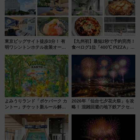
（8/3発売）
東京ビッグサイト徒歩3分！ 有
【九州初】最短2秒で予約完売！
明ワシントンホテル改装オープ
食べログ1位「400℃ PIZZA」が
ン直前「ゆりかもめ運転台付き
博多駅すぐの明治公園に8/7オー
客室」や海鮮丼が人気の朝食ビ
プン。もつ鍋風など限定メニュ
ュッフェを現地レポ
ーも
よみうりランド「ポケパーク カ
2026年「仙台七夕花火祭」を攻
ントー」チケット新ルール解
略！ 混雑回避の地下鉄アクセス
説！購入制限の緩和と入場時の
からまだ買える有料席情報、花
本人確認が11月スタート
火前に楽しむ仙台観光ルートま
で解説！