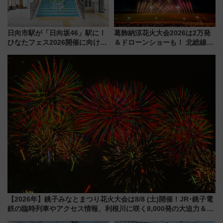
日向市駅が「日向坂46」駅に！
葛飾納涼花火大会2026は2万発
ひなたフェス2026開催に向けJR
＆ドローンショーも！ 北総線を
九州が記念きっぷや臨時列車で
使った穴場アクセスや臨時列
全力応援 夜行列車「ドリーム
車、観覧スポット情報と周辺観
おひさま号」も走る
光まとめ（7/28開催）
【2026年】銚子みなとまつり花火大会は8/8 (土)開催！JR･銚子電
鉄の臨時列車やアクセス情報、利根川に咲く8,000発の大迫力＆屋
台を満喫