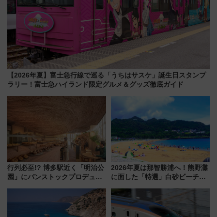
【2026年夏】富士急行線で巡る「うちはサスケ」誕生日スタンプ
ラリー！富士急ハイランド限定グルメ＆グッズ徹底ガイド
行列必至!? 博多駅近く「明治公
2026年夏は那智勝浦へ！熊野灘
園」にパンストックプロデュー
に面した「特選」白砂ビーチは
スの新業態『Land Bageri』8/7
必見 「第17回那智勝浦町花火大
オープン 秋からはビストロ営業
会」は8月11日開催！
も！