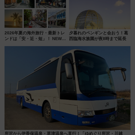
2026年夏の海外旅行・最新トレ
夕暮れのペンギンと会おう！葛
ンドは「安・近・短」！ NEWT
西臨海水族園が夜8時まで延長
調査から読み解く、最新の人気
渡航先TOP5とは？ 円安時代の
旅行術
所沢から伊香保温泉・草津温泉へ直行！「ゆめぐり所沢・川越