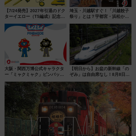
【7/24発売】2027年引退のドク
埼玉・川越駅すぐ！「川越餃子
ターイエロー（T5編成）記念グ
祭り」とは？宇都宮・浜松から
ッズ7種が登場！ 新幹線車内放
ご当地和牛まで全国の人気餃子
送の目覚まし時計など通販・販
を食べ比べ【7月25日・26日開
売店舗まとめ
催】
大阪・関西万博公式キャラクタ
【明日から】お盆の新幹線「の
ー「ミャクミャク」ピンバッジ
ぞみ」は自由席なし！8月8日午
新登場！関西の駅構内などで7月
前はほぼ満席…でも数時間ズラ
中旬発売
せば空きが見つかることも 混
雑避ける「空席」探しのコツ