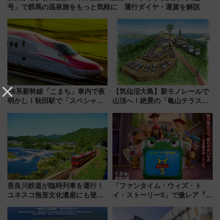
号」で群馬の温泉旅をもっと気軽に 運行ダイヤ・運賃を解説
E6系新幹線「こまち」車内で夜
【気仙沼大島】新モノレールで
明かし！秋田駅で「スペシャル
山頂へ！絶景の「亀山テラス
ナイト」8月開催、料金や予約方
360°」が7月19日オープン、休
法は？
暇村のお得な日帰りプランも登
場
長良川鉄道が臨時列車を運行！
「ファンタイム・ウィズ・ト
ユネスコ無形文化遺産にも登録
イ・ストーリー5」で激レア『ロ
された「郡上おどり」楽しむ人
ルカナ』カードをゲット！最新
に 乗車には予約が必要
デコレーションも徹底解説