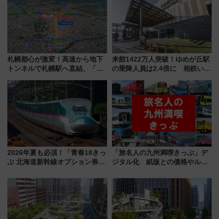
札幌都心が激変！高速から地下
来館1422万人突破！ゆめが丘駅
トンネルで札幌駅へ直結、「創
の乗降人員は2.4倍に 相鉄いず
成川通都心アクセス道路」が7月
み野線「ゆめが丘ソラトス」2周
から本格着工、延長4.8km整備
年祭にそうにゃん＆DB.スター
事業の全貌
マンが登場
2026年夏も必須！「青春18きっ
「旅名人の九州満喫きっぷ」デ
ぷ 北海道新幹線オプション券」
ジタル化 紙版との価格やルー
自動改札対応ルールと途中下車
ルの違いを解説
の罠