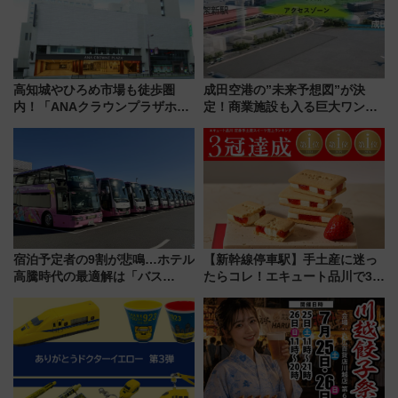
高知城やひろめ市場も徒歩圏
成田空港の”未来予想図”が決
内！「ANAクラウンプラザホテ
定！商業施設も入る巨大ワンタ
ル高知」が8月開業
ーミナル、京成の高架新駅整備
で新型特急が品川･羽田とを結
ぶ！ JR空港駅は2面3線化！
宿泊予定者の9割が悲鳴…ホテル
【新幹線停車駅】手土産に迷っ
高騰時代の最適解は「バス
たらコレ！エキュート品川で3年
泊」!? WILLER最新調査で判明
連続売上1位を獲得した定番手土
した、推し活遠征や観光時のリ
産スイーツとは？
アルな懐事情