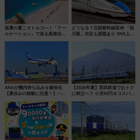
猛暑の夏こそトルコへ！「クー
どうなる？北陸新幹線延伸 「桂
ルケーション」で巡る黒海沿岸
川案」決定も課題あり SNS上の
やエーゲ海の避暑リゾート 関
声は
連検索数が前年比237％増、ナ
ショジオも認める『2026年に訪
れるべき世界の旅先』
ANAが機内持ち込みを厳格化
【2026年夏】西武鉄道でおトク
【夏休みの移動に注意！】ハン
に秩父へ？ 小児50円＆コスパ最
ドバッグやPCケースも対象の
強きっぷで「安・近・短」な家
「身の回り品」新サイズ制限
族旅行！ 深夜の正丸トンネル探
(40×30×20cm)おさらい
検や特急ラビューも