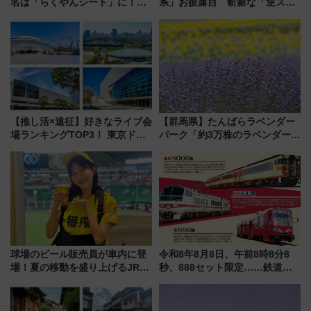
名は「らくやんシート」に！新
系」お披露目 斬新な「逆スラ
型3000系で大阪梅田～山陽姫路
ント式」の先頭形状と明るく開
を快適移動
放的な車内空間に注目、デビュ
ーは9月
【推し活×遠征】好きなライブ会
【群馬県】たんばらラベンダー
場ランキングTOP3！ 東京ドー
パーク「約3万株のラベンダー」
ムや大阪城ホールが選ばれる理
が見頃！新幹線＆無料送迎バス
由と交通アクセス術、ライブ会
で都心から約1時間半で夏の絶景
場に何を求める？
を！
球場のビール販売員が車内に登
令和8年8月8日、午前8時8分8
場！夏の移動を盛り上げるJR九
秒、888セット限定……鉄道各
州「ビール新幹線」7月31日・8
社の「8・8・8」な記念きっぷ
月7日限定 ソフトバンクホーク
たち
スとコラボ