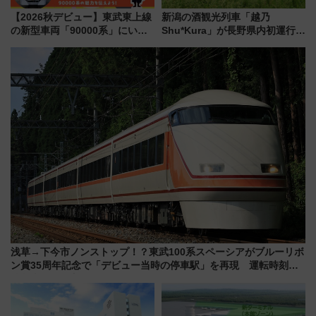
【2026秋デビュー】東武東上線
新潟の酒観光列車「越乃
の新型車両「90000系」にいち
Shu*Kura」が長野県内初運行！
早く乗れる！ 8/11開催の小学生
地酒と食を味わう信州プレDC特
向け先行試乗会でキッズアンバ
別企画
サダーになろう
浅草→下今市ノンストップ！？東武100系スペーシアがブルーリボ
ン賞35周年記念で「デビュー当時の停車駅」を再現 運転時刻や
特急券の買い方を紹介