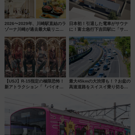
2026〜2029年、川崎駅直結のラ
日本初！引退した電車がサウナ
ゾーナ川崎が過去最大級リニュ
に！富士急行下吉田駅に「サ電
ーアル！ フードコート拡大など
（SADEN）」2026年12月開
「いつから何が変わるか」徹底
業 行き交う電車の音や振動を
解説！
感じながら「ととのう」新感覚
【USJ】R-15指定の極限恐怖！
最大45kmの大渋滞も！？お盆の
新アトラクション「『バイオハ
高速道路をスイスイ乗り切る快
ザード レクイエム』 ザ・ダイ
適ドライブ術
ブ」今秋登場 ―予測不能の恐
怖に泣き叫べ―