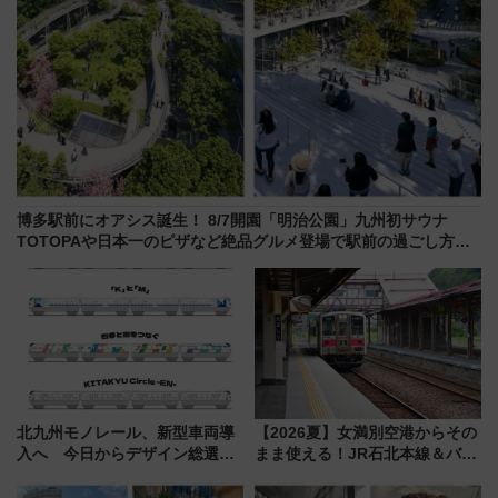
博多駅前にオアシス誕生！ 8/7開園「明治公園」九州初サウナ
TOTOPAや日本一のピザなど絶品グルメ登場で駅前の過ごし方は
どう変わる？
北九州モノレール、新型車両導
【2026夏】女満別空港からその
入へ 今日からデザイン総選挙
まま使える！JR石北本線＆バス
始まる
乗り放題「北見・網走周遊フリ
ーパス」でおトクに道東観光