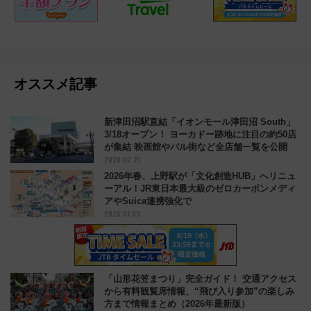
オススメ記事
新津田沼駅直結「イオンモール津田沼 South」
3/18オープン！ ヨーカドー跡地に注目の約50店
が集結 映画館やバル街など全店舗一覧を公開
2026.02.21
2026年春、上野駅が「文化創造HUB」へリニュ
ーアル！JR東日本最大級のゼロカーボンメディ
アやSuica連携強化で
2026.01.03
「山形花笠まつり」完全ガイド！ 交通アクセス
から有料観覧席情報、“飛び入り参加”の楽しみ
方まで情報まとめ（2026年最新版）