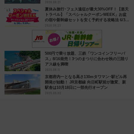
2026.06.21
夏休み旅行･フェス遠征が最大30%OFF！【楽天
トラベル】「スペシャルクーポンWEEK」お盆
の宿や新幹線セットを安く予約する攻略法 6/30
2026.06.23
まで
500円で乗り放題、三鉄「ワンコインフリーパ
ス」8/16発売！3つのまつりに合わせ秋の三陸リ
アス線を満喫
2025.08.11
京都府内一となる高さ130mタワマン･駅ビル再
開発が始動！ JR京都線 向日町駅前が激変、新
駅舎は10月18日に一部先行オープン
2025.09.03