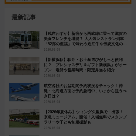
最新記事
【残席わずか】新宿から西武線に乗って滋賀の
美食フレンチを堪能？ 大人気レストラン列車
「52席の至福」で味わう近江牛や伝統文化の特
別コラボ
2026.08.08
【新横浜駅】駅弁・お土産選びがもっと便利
に？「プレシャスデリ＆ギフト新横浜」がオー
プン 場所や営業時間・限定弁当を紹介
2026.08.08
航空各社のお盆期間予約状況をチェック！沖
縄・北海道方面は予約急増中、いまから狙うべ
き日は？
2026.08.08
【2026年夏休み】ウィング久里浜で「出張！
京急ミュージアム」開催！入場無料でスタンプ
ラリーや子ども制服撮影も
2026.08.08