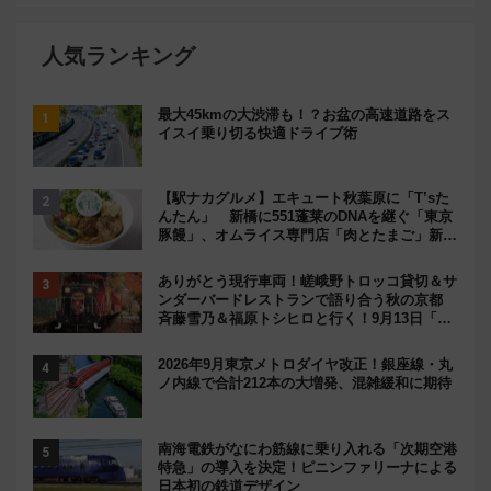
人気ランキング
最大45kmの大渋滞も！？お盆の高速道路をス
イスイ乗り切る快適ドライブ術
【駅ナカグルメ】エキュート秋葉原に「T’sた
んたん」 新橋に551蓬莱のDNAを継ぐ「東京
豚饅」、オムライス専門店「肉とたまご」新グ
ルメ続々登場！【2026年8月】
ありがとう現行車両！嵯峨野トロッコ貸切＆サ
ンダーバードレストランで語り合う秋の京都
斉藤雪乃＆福原トシヒロと行く！9月13日「京
都の鉄道満喫ツアー」開催
2026年9月東京メトロダイヤ改正！銀座線・丸
ノ内線で合計212本の大増発、混雑緩和に期待
南海電鉄がなにわ筋線に乗り入れる「次期空港
特急」の導入を決定！ピニンファリーナによる
日本初の鉄道デザイン