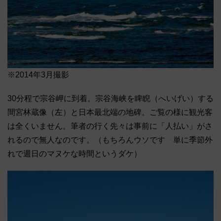
※2014年3月撮影
30分程で宗谷岬に到着。宗谷海峡を睥睨（へいげい）する
間宮林蔵像（左）と日本最北端の地碑。ご覧の様に観光客
は全くいません。筆者の行く先々は事前に「人払い」がさ
れるので無人なのです。（もちろんウソです 単に季節外
れで週日のマヌケな時間というダケ）