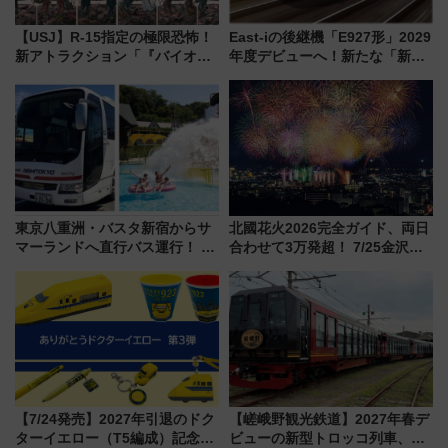
【USJ】R-15指定の極限恐怖！
East-iの後継機「E927形」2029
新アトラクション「『バイオハ
年度デビューへ！新たな「新幹
ザード レクイエム』 ザ・ダイ
線専用検測車」の性能を徹底解
ブ」今秋登場 ―予測不能の恐
説【JR東日本】
怖に泣き叫べ―
東京八重洲・バスタ新宿からサ
北國花火2026完全ガイド、両日
マーランドへ直行バス運行！ お
合わせて3万発超！ 7/25金沢大
トクな1Dayパスで夏のプールと
会・8/1川北大会の2つの花火大
推し活を楽しもう！（2026年
会の日程・アクセス・観覧席ま
8/1～31）
とめ（石川県）
【7/24発売】2027年引退のドク
【嵯峨野観光鉄道】2027年春デ
ターイエロー（T5編成）記念グ
ビューの新型トロッコ列車、い