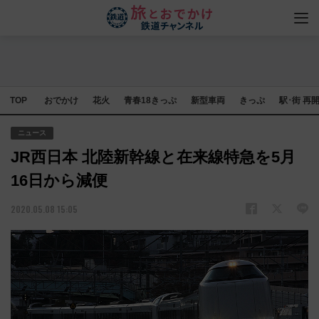
TOP
おでかけ
花火
青春18きっぷ
新型車両
きっぷ
駅･街 再
ニュース
JR西日本 北陸新幹線と在来線特急を5月
16日から減便
2020.05.08 15:05