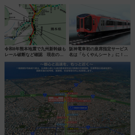
ッズ7種が登場！ 新幹線車内放
よいよ試運転開始へ！現行車両
送の目覚まし時計など通販・販
は2026年で引退
売店舗まとめ
令和8年熊本地震で九州新幹線も
阪神電車初の座席指定サービス
レール破断など確認 現在の運
名は「らくやんシート」に！新
転見合わせ状況と交通網への影
型3000系で大阪梅田～山陽姫路
響
を快適移動