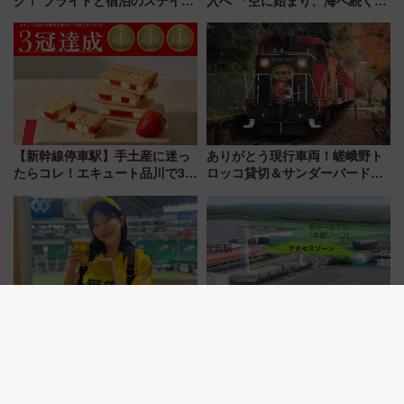
グ！ フライトと宿泊のステイタ
入へ 「空に始まり、海へ続く」
スマッチでFLY ON ポイントや
白山比咩神社をモチーフにした
上級会員資格を効率よく獲得す
神秘的なデザイン
る方法を解説
【新幹線停車駅】手土産に迷っ
ありがとう現行車両！嵯峨野ト
たらコレ！エキュート品川で3年
ロッコ貸切＆サンダーバードレ
連続売上1位を獲得した定番手土
ストランで語り合う秋の京都
産スイーツとは？
斉藤雪乃＆福原トシヒロと行
く！9月13日「京都の鉄道満喫
ツアー」開催
球場のビール販売員が車内に登
成田空港の”未来予想図”が決
場！夏の移動を盛り上げるJR九
定！商業施設も入る巨大ワンタ
州「ビール新幹線」7月31日・8
ーミナル、京成の高架新駅整備
月7日限定 ソフトバンクホーク
で新型特急が品川･羽田とを結
スとコラボ
ぶ！ JR空港駅は2面3線化！