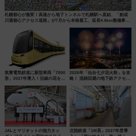
札幌都心が激変！高速から地下トンネルで札幌駅へ直結、「創成
川通都心アクセス道路」が7月から本格着工、延長4.8km整備事業
の全貌
筑豊電気鉄道に新型車両「7000
2026年「仙台七夕花火祭」を攻
形」2027年導入！沿線の花をイ
略！ 混雑回避の地下鉄アクセス
メージしたイエローを採用 車
からまだ買える有料席情報、花
内は落ち着いたゆとりある空間
火前に楽しむ仙台観光ルートま
に
で解説！
JALとマリオットの強力タッ
北陸鉄道「1M系」2027年度導