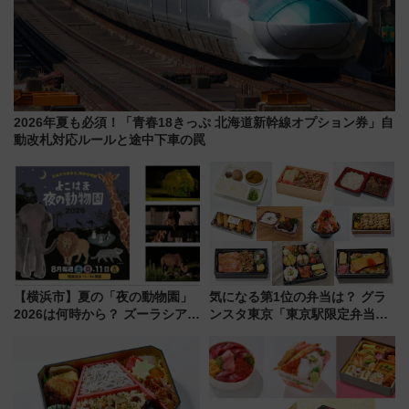
2026年夏も必須！「青春18きっぷ 北海道新幹線オプション券」自
動改札対応ルールと途中下車の罠
【横浜市】夏の「夜の動物園」
気になる第1位の弁当は？ グラ
2026は何時から？ ズーラシア・
ンスタ東京「東京駅限定弁当
野毛山・金沢の電車アクセスや
2026 売上ランキング」
見どころ、限定イベントを徹底
解説！