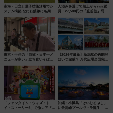
南海・日立と量子技術活用でシ
人混みを避けて船上から花火鑑
ステム構築 なにわ筋線にも期待
賞！27,500円の「直前割」隅田
乗務員・車両計画作業を短縮へ
川花火クルーズはデパ地下グル
メも持ち込みOK
東京・千住の「自称・日本一メ
【2026年最新】新潟駅の再開発
ニューが多い」立ち食いそば屋
はいつ完成？ 万代広場全面完成
とは？ ＢＳ日テレ『ドランク塚
から「にいがた2キロ」・古町再
地のふらっと立ち食いそば』
開発、バスタ新潟構想まで徹底
7/27夜10時～放送
解説！
「ファンタイム・ウィズ・ト
沖縄・小浜島「はいむるぶし」
イ・ストーリー5」で激レア『ロ
に最高峰プールヴィラ誕生！ 石
ルカナ』カードをゲット！最新
垣島から船で向かう究極のご褒