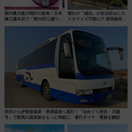
国内最大級の時計の祭典！日本
憧れの「城泊」が自分好みにカ
橋三越本店で「第29回三越ワー
スタマイズ可能に!? 国登録有形
ルドウォッチフェア」開幕
文化財・丸亀城「延寿閣別館」
【2026年8月5日～25日】
にオーダーメイド型の宿泊プラ
ンが誕生！
所沢から伊香保温泉・草津温泉へ直行！「ゆめぐり所沢・川越
号」で群馬の温泉旅をもっと気軽に 運行ダイヤ・運賃を解説