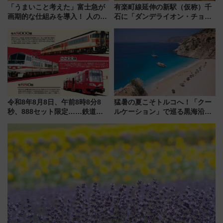
「うまいこと考えた」富士急が
有楽町線延伸の新駅（仮称）千
画期的な仕組みを導入！ 人のか
石に「ダンデライオン・チョコ
わりにスマホが並ぶ「分身く
レート」が出店！ 東京メトロが
ん」始動
1億円出資で挑む新時代のまちづ
くりとは？
令和8年8月8日、午前8時8分8
猛暑の夏こそトルコへ！「クー
秒、888セット限定……鉄道各
ルケーション」で巡る黒海沿岸
社の「8・8・8」な記念きっぷ
やエーゲ海の避暑リゾート 関
たち
連検索数が前年比237％増、ナ
ショジオも認める『2026年に訪
れるべき世界の旅先』