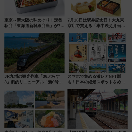
東京～新大阪の味めぐり！定番
7月16日は駅弁記念日！大丸東
駅弁「東海道新幹線弁当」が7月
京店で買える「車中映え弁当」
21日にリニューアル発売
フェア【2026年夏】
JR九州の観光列車「36ぷらす
スマホで集める激レアNFT版
3」劇的リニューアル！新6号車
も！日本の絶景スポットをめぐ
“1〜2名用グリーン個室”と曜日
って集める「索道印(さくどうい
別 “プレミアムランチ”導入･ル
ん)」企画がスタート
ートや価格など解説