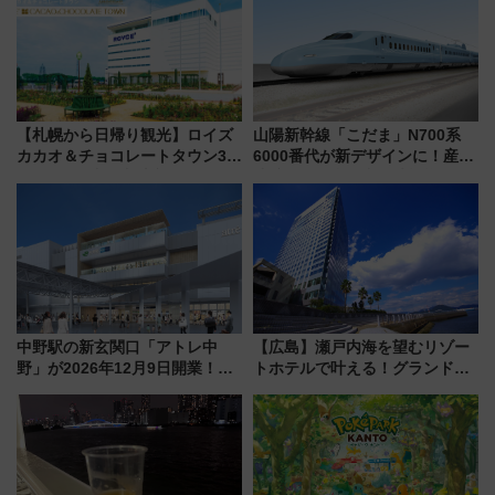
【札幌から日帰り観光】ロイズ
山陽新幹線「こだま」N700系
カカオ＆チョコレートタウン3周
6000番代が新デザインに！産学
年！ 9月は入場料半額やチョコ
連携で描く瀬戸内の波模様 運
詰め放題を開催、ロイズタウン
用は今冬から
駅からのアクセスも
中野駅の新玄関口「アトレ中
【広島】瀬戸内海を望むリゾー
野」が2026年12月9日開業！新
トホテルで叶える！グランドプ
改札直結で屋上BBQも楽しめる
リンスホテル広島のフォトウエ
注目スポット
ディング＆カジュアルパーティ
ープラン