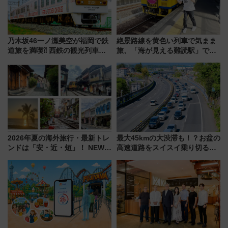
乃木坂46一ノ瀬美空が福岡で鉄
絶景路線を黄色い列車で気まま
道旅を満喫⁈ 西鉄の観光列車
旅、「海が見える難読駅」で幸
「THE RAIL KITCHEN
せの黄色いハンカチに願いを
CHIKUGO」で巡る福岡･太宰
「新・鉄道ひとり旅」279回目
府･柳川の旅！YouTubeが公開
の舞台は「島原鉄道」
に
2026年夏の海外旅行・最新トレ
最大45kmの大渋滞も！？お盆の
ンドは「安・近・短」！ NEWT
高速道路をスイスイ乗り切る快
調査から読み解く、最新の人気
適ドライブ術
渡航先TOP5とは？ 円安時代の
旅行術