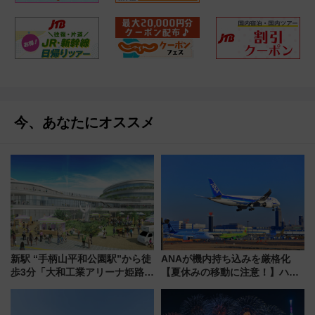
今、あなたにオススメ
新駅 “手柄山平和公園駅”から徒
ANAが機内持ち込みを厳格化
歩3分「大和工業アリーナ姫路」
【夏休みの移動に注意！】ハン
10月開業！Novelbright公演 や
ドバッグやPCケースも対象の
大相撲巡業など 豪華イベントと
「身の回り品」新サイズ制限
アクセス
(40×30×20cm)おさらい