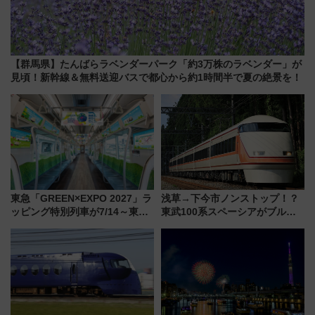
【群馬県】たんばらラベンダーパーク「約3万株のラベンダー」が
見頃！新幹線＆無料送迎バスで都心から約1時間半で夏の絶景を！
東急「GREEN×EXPO 2027」ラ
浅草→下今市ノンストップ！？
ッピング特別列車が7/14～東
東武100系スペーシアがブルー
横・田園都市・目黒線でデビュ
リボン賞35周年記念で「デビュ
ー！ 注目の編成やデザインまと
ー当時の停車駅」を再現 運転
め
時刻や特急券の買い方を紹介