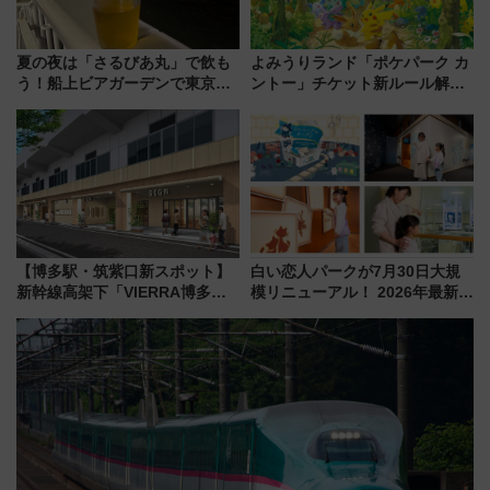
夏の夜は「さるびあ丸」で飲も
よみうりランド「ポケパーク カ
う！船上ビアガーデンで東京湾
ントー」チケット新ルール解
の夜景を眺めながら軽く一
説！購入制限の緩和と入場時の
杯……工場直送生ビールや島グ
本人確認が11月スタート
ルメが美味い
【博多駅・筑紫口新スポット】
白い恋人パークが7月30日大規
新幹線高架下「VIERRA博多テ
模リニューアル！ 2026年最新の
ラス」が9/18開業！九州初出店
新エリア・工場見学の見どころ
など注目の全6店舗 「博多活憩
と料金・アクセスを徹底解説
通り」も一新
（札幌市）