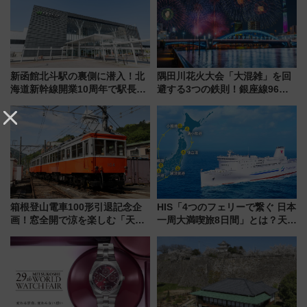
新函館北斗駅の裏側に潜入！北
隅田川花火大会「大混雑」を回
海道新幹線開業10周年で駅長
避する3つの鉄則！銀座線96本
室・地下通路など公開イベン
増発･浅草線臨時ダイヤ･スカイ
ト 参加方法や体験内容を紹介
ツリー駅の規制まとめ 7/25開催
（2026年）
箱根登山電車100形引退記念企
HIS「4つのフェリーで繋ぐ 日本
画！窓全開で涼を楽しむ「天然
一周大満喫旅8日間」とは？天橋
クーラー体験号」と限定鉄コレ
立・小樽・日光東照宮など全国
発売
の絶景＆限定グルメを網羅！煩
雑な手続きも不要でお手軽に楽
しめるプランが登場