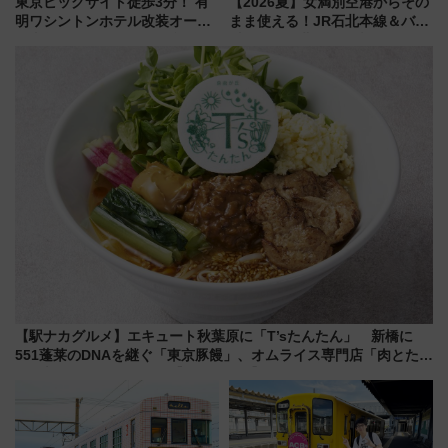
東京ビッグサイト徒歩3分！ 有
【2026夏】女満別空港からその
明ワシントンホテル改装オープ
まま使える！JR石北本線＆バス
ン直前「ゆりかもめ運転台付き
乗り放題「北見・網走周遊フリ
客室」や海鮮丼が人気の朝食ビ
ーパス」でおトクに道東観光
ュッフェを現地レポ
（8/3発売）
【駅ナカグルメ】エキュート秋葉原に「T’sたんたん」 新橋に
551蓬莱のDNAを継ぐ「東京豚饅」、オムライス専門店「肉とたま
ご」新グルメ続々登場！【2026年8月】