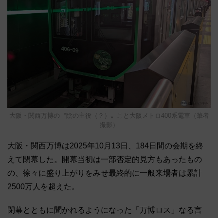
大阪・関西万博の〝陰の主役（？）〟こと大阪メトロ400系電車（筆者
撮影）
大阪・関西万博は2025年10月13日、184日間の会期を終
えて閉幕した。開幕当初は一部否定的見方もあったもの
の、徐々に盛り上がりをみせ最終的に一般来場者は累計
2500万人を超えた。
閉幕とともに聞かれるようになった「万博ロス」なる言