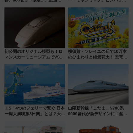
秒、888セット限定……鉄道各
ー「ミャクミャク」ピンバッジ
社の「8・8・8」な記念きっぷ
新登場！関西の駅構内などで7月
たち
中旬発売
初公開のオリジナル模型も！ロ
横須賀・ソレイユの丘で10万本
マンスカーミュージアムでVSE
のひまわりと絶景花火！ 恐竜や
の設計秘話に迫る企画展が7月
ドッグプールなど三浦半島の日
15日スタート
帰りお出かけ最新情報（2026年
7月17日～開催）
HIS「4つのフェリーで繋ぐ 日本
山陽新幹線「こだま」N700系
一周大満喫旅8日間」とは？天橋
6000番代が新デザインに！産学
立・小樽・日光東照宮など全国
連携で描く瀬戸内の波模様 運
の絶景＆限定グルメを網羅！煩
用は今冬から
雑な手続きも不要でお手軽に楽