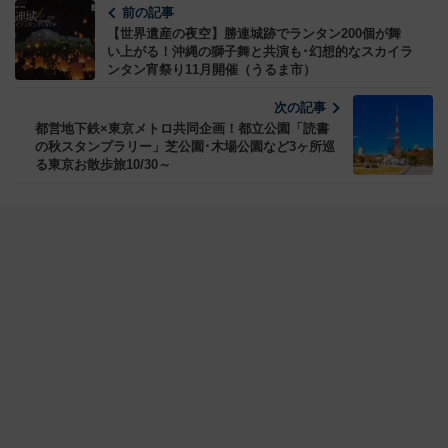
前の記事
【世界遺産の夜空】勝連城跡でランタン200個が舞
い上がる！沖縄の獅子舞と共演も･幻想的なスカイラ
ンタン宵祭り11月開催（うるま市）
次の記事
都営地下鉄×東京メトロ共同企画！都立公園「読書
の秋スタンプラリー」芝公園･木場公園など3ヶ所巡
る東京お散歩旅10/30～