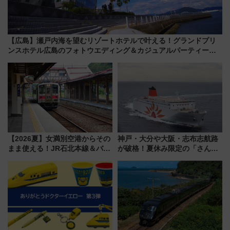
【広島】瀬戸内海を望むリゾートホテルで叶える！グランドプリ
ンスホテル広島のフォトウエディング＆カジュアルパーティープ
ラン
【2026夏】女満別空港からその
神戸・大分や大阪・志布志航路
まま使える！JR石北本線＆バス
が破格！夏休み限定の「さんふ
乗り放題「北見・網走周遊フリ
らわあスペシャルセール」スタ
ーパス」でおトクに道東観光
ート 夕朝食ビュッフェ付きで
（8/3発売）
快適な船旅はいかが？