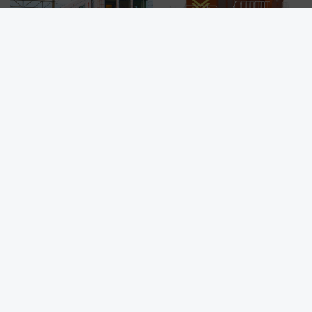
しめるプランが登場
乃木坂46一ノ瀬美空が福岡で鉄
JR北海道が新型事業用機関車
道旅を満喫⁈ 西鉄の観光列車
「DD200形式500代」3両導入へ
「THE RAIL KITCHEN
CHIKUGO」で巡る福岡･太宰
府･柳川の旅！YouTubeが公開
に
箱根登山電車100形引退記念企画！窓全開で涼を楽しむ「天然クー