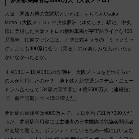
夢洲駅乗降客は4000万人（大阪メトロ）
大阪・関西万博の玄関駅といえば、もちろんOsaka
Metro（大阪メトロ）中央線夢洲（ゆめしま）駅だ。中央
線に登場した大阪メトロの新鋭車両が宇宙船ライクな400
系電車。鉄道ファンには、万博公式キャラの「ミャクミャ
ク」よりも400系に会う（乗る）のが楽しみな人がいたと
かいなかったとか。
４月13日～10月13日の会期中、大阪メトロをどれくらい
の人が利用したのか？ 地下鉄と新交通システム・ニュー
トラム合わせて134駅の乗降客は４億6500万人（速報値）
で、前年同期に比べ15％増えた。
夢洲駅の乗降客は4000万人で、１日平均で21万7000人だ
った。夢洲駅利用客には主催者の日本国際博覧協会関係者
や会場で働く人、ボランティアもいるため一概にはいえな