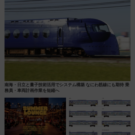
を快適移動
アクセス攻略法、2万発の花火が
都心の夜に！
南海・日立と量子技術活用でシステム構築 なにわ筋線にも期待 乗
務員・車両計画作業を短縮へ