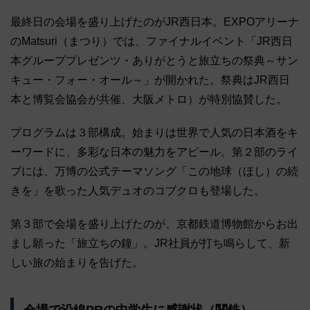
最終日の会場を盛り上げたのがJR西日本。EXPOアリーナ
のMatsuri（まつり）では、ファイナルイベント「JR西日
本グループプレゼンツ・ありがとうと旅立ちの祭典～サン
キュー・フォー・オール～」が開かれた。祭典はJR西日
本と博覧会協会が共催、大阪メトロ）が特別協賛した。
プログラムは３部構成。始まりは世界で人気の日本酒をキ
ーワードに、多彩な日本の魅力をアピール。第２部のライ
ブには、万博の公式テーマソング「この地球（ほし）の続
きを」を歌った人気デュオのコブクロも登場した。
第３部で会場を盛り上げたのが、京都鉄道博物館からお出
まし願った「旅立ちの鐘」。JR社員が打ち鳴らして、新
しい旅の始まりを告げた。
会場で沿線PRの中学生に感謝状（関鉄）