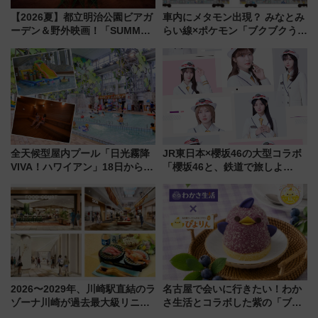
【2026夏】都立明治公園ビアガ
車内にメタモン出現？ みなとみ
ーデン＆野外映画！「SUMMER
らい線×ポケモン「ブクブクうみ
LOUNGE」のアクセスと上映ス
ぞこの街」ラッピング電車が運
ケジュール 夜風とビール、映画
行開始に！ この夏は直通列車で
を満喫！
横浜へ！
全天候型屋内プール「日光霧降
JR東日本×櫻坂46の大型コラボ
VIVA！ハワイアン」18日から営
「櫻坂46と、鉄道で旅しよ
業開始 小さなお子様連れのフ
う。」が7月20日より始動！新
ァミリーから大人まで幅広い世
潟・長野・庄内へ
代が一日中楽しる夏のリゾート
を楽しんで
2026〜2029年、川崎駅直結のラ
名古屋で会いに行きたい！わか
ゾーナ川崎が過去最大級リニュ
さ生活とコラボした紫の「ブル
ーアル！ フードコート拡大など
ーベリーぴよりん」期間限定販