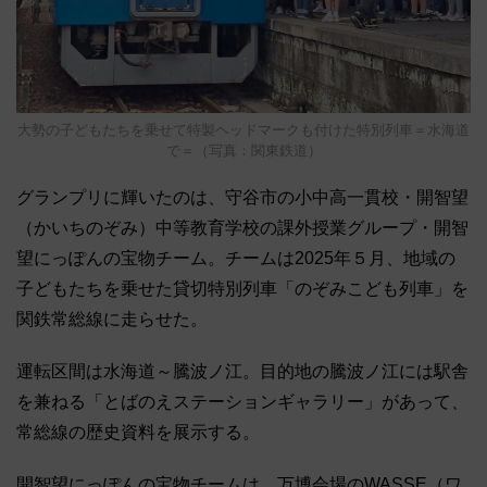
大勢の子どもたちを乗せて特製ヘッドマークも付けた特別列車＝水海道
で＝（写真：関東鉄道）
グランプリに輝いたのは、守谷市の小中高一貫校・開智望
（かいちのぞみ）中等教育学校の課外授業グループ・開智
望にっぽんの宝物チーム。チームは2025年５月、地域の
子どもたちを乗せた貸切特別列車「のぞみこども列車」を
関鉄常総線に走らせた。
運転区間は水海道～騰波ノ江。目的地の騰波ノ江には駅舎
を兼ねる「とばのえステーションギャラリー」があって、
常総線の歴史資料を展示する。
開智望にっぽんの宝物チームは、万博会場のWASSE（ワ