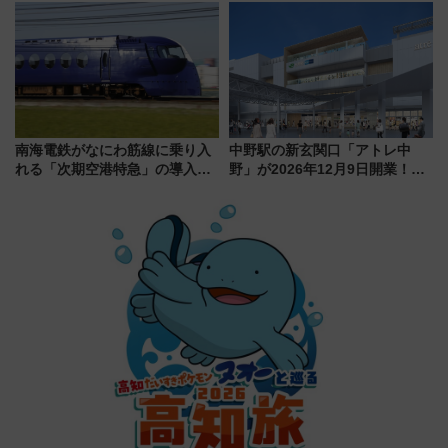
「いつから何が変わるか」徹底
売
解説！
南海電鉄がなにわ筋線に乗り入
中野駅の新玄関口「アトレ中
れる「次期空港特急」の導入を
野」が2026年12月9日開業！新
決定！ピニンファリーナによる
改札直結で屋上BBQも楽しめる
日本初の鉄道デザイン
注目スポット