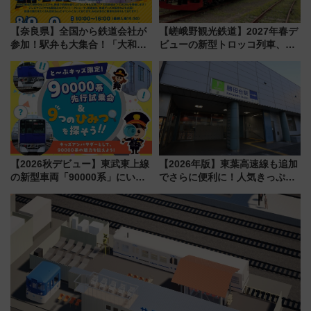
【奈良県】全国から鉄道会社が
【嵯峨野観光鉄道】2027年春デ
参加！駅弁も大集合！「大和鉄
ビューの新型トロッコ列車、い
道まつり2026」が8月8日・9日
よいよ試運転開始へ！現行車両
に開催決定
は2026年で引退
【2026秋デビュー】東武東上線
【2026年版】東葉高速線も追加
の新型車両「90000系」にいち
でさらに便利に！人気きっぷ
早く乗れる！ 8/11開催の小学生
「サンキューちばフリーパス」
向け先行試乗会でキッズアンバ
今年も発売 秋・早春に千葉県を
サダーになろう
巡るなら使い勝手・コスパ抜群