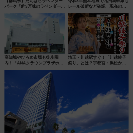
【群馬県】たんばらラベンダー
令和8年熊本地震で九州新幹線も
パーク「約3万株のラベンダー」
レール破断など確認 現在の運
が見頃！新幹線＆無料送迎バス
転見合わせ状況と交通網への影
で都心から約1時間半で夏の絶景
響
を！
高知城やひろめ市場も徒歩圏
埼玉・川越駅すぐ！「川越餃子
内！「ANAクラウンプラザホテ
祭り」とは？宇都宮・浜松から
ル高知」が8月開業
ご当地和牛まで全国の人気餃子
を食べ比べ【7月25日・26日開
催】