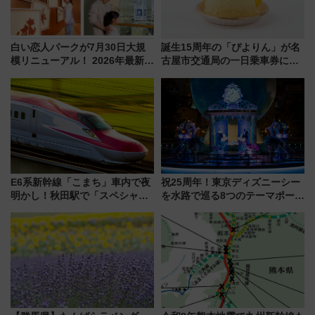
白い恋人パークが7月30日大規
誕生15周年の「ぴよりん」が名
模リニューアル！ 2026年最新の
古屋市交通局の一日乗車券に！
新エリア・工場見学の見どころ
東山線では貸切電車も登場【限
と料金・アクセスを徹底解説
定1万5000枚】
（札幌市）
E6系新幹線「こまち」車内で夜
祝25周年！東京ディズニーシー
明かし！秋田駅で「スペシャル
を水路で巡る8つのテーマポート
ナイト」8月開催、料金や予約方
と限定デコレーションを解説
法は？