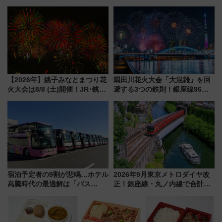
って集める「索道印(さくどうい
新所沢にも停車 2028年春には
ん)」企画がスタート
「第2弾」も
【2026年】銚子みなとまつり花
隅田川花火大会「大混雑」を回
火大会は8/8 (土)開催！JR･銚子
避する3つの鉄則！銀座線96本
電鉄の臨時列車やアクセス情
増発･浅草線臨時ダイヤ･スカイ
報、利根川に咲く8,000発の大迫
ツリー駅の規制まとめ 7/25開催
力＆屋台を満喫
（2026年）
宿泊予定者の9割が悲鳴…ホテル
2026年9月東京メトロダイヤ改
高騰時代の最適解は「バス
正！銀座線・丸ノ内線で合計
泊」!? WILLER最新調査で判明
212本の大増発、混雑緩和に期
した、推し活遠征や観光時のリ
待
アルな懐事情