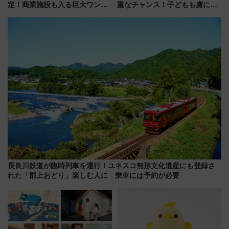
定！商業施設も入る巨大ワンタ
重なチャンス！子どもも虜にな
ーミナル、京成の高架新駅整備
る鴨川シーワールド「エイとサ
で新型特急が品川･羽田とを結
メのタッチングプール」【夏休
ぶ！ JR空港駅は2面3線化！
み限定企画】
長良川鉄道が臨時列車を運行！ユネスコ無形文化遺産にも登録さ
れた「郡上おどり」楽しむ人に 乗車には予約が必要