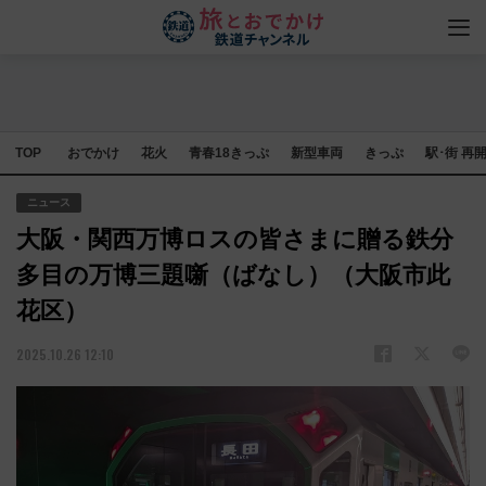
TOP
おでかけ
花火
青春18きっぷ
新型車両
きっぷ
駅･街 再
ニュース
大阪・関西万博ロスの皆さまに贈る鉄分
多目の万博三題噺（ばなし）（大阪市此
花区）
2025.10.26 12:10