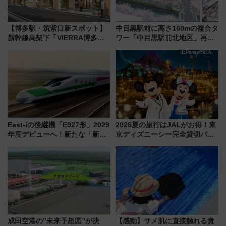
【博多駅・筑紫口新スポット】
中目黒駅前に高さ160mの複合タ
新幹線高架下「VIERRA博多テ
ワー「中目黒駅前北地区」再開
ラス」が9/18開業！九州初出店
発の全貌
など注目の全6店舗 「博多活憩
通り」も一新
East-iの後継機「E927形」2029
2026夏の旅行はJALがお得！東
年度デビューへ！新たな「新幹
京ディズニーシー完全貸切パー
線専用検測車」の性能を徹底解
ティー招待券が当たるキャンペ
説【JR東日本】
ーン始まる 条件は「夏の国内
線に2回搭乗」
成田空港の”未来予想図”が決
【感動】サメ肌に直接触れる貴