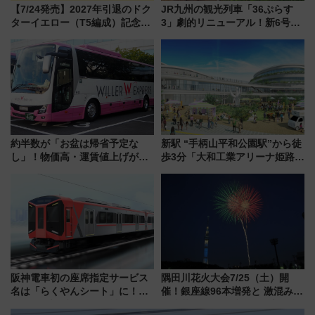
【7/24発売】2027年引退のドク
JR九州の観光列車「36ぷらす
ターイエロー（T5編成）記念グ
3」劇的リニューアル！新6号車
ッズ7種が登場！ 新幹線車内放
“1〜2名用グリーン個室”と曜日
送の目覚まし時計など通販・販
別 “プレミアムランチ”導入･ル
売店舗まとめ
ートや価格など解説
約半数が「お盆は帰省予定な
新駅 “手柄山平和公園駅”から徒
し」！物価高・運賃値上げが財
歩3分「大和工業アリーナ姫路」
布を直撃、往復1万円以内なら帰
10月開業！Novelbright公演 や
りたいけど……【WILLER お盆
大相撲巡業など 豪華イベントと
帰省動向調査】
アクセス
阪神電車初の座席指定サービス
隅田川花火大会7/25（土）開
名は「らくやんシート」に！新
催！銀座線96本増発と 激混みの
型3000系で大阪梅田～山陽姫路
「浅草駅」を回避する最寄り駅･