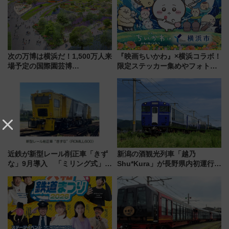
次の万博は横浜だ！1,500万人来
『映画ちいかわ』×横浜コラボ！
場予定の国際園芸博
限定ステッカー集めやフォトス
「GREEN×EXPO 2027」は
ポット、特別花火でみなとみら
2027年3月から、近隣で大型新
いを満喫しよう（花火鑑賞会応
テーマパーク構想も進行中
募は7/12まで！）
近鉄が新型レール削正車「きず
新潟の酒観光列車「越乃
な」9月導入 「ミリング式」採
Shu*Kura」が長野県内初運行！
用でメンテナンス作業を効率
地酒と食を味わう信州プレDC特
化！安全性や乗り心地の向上に
別企画
貢献するだけでなく、全線区で
活躍するための仕組みも