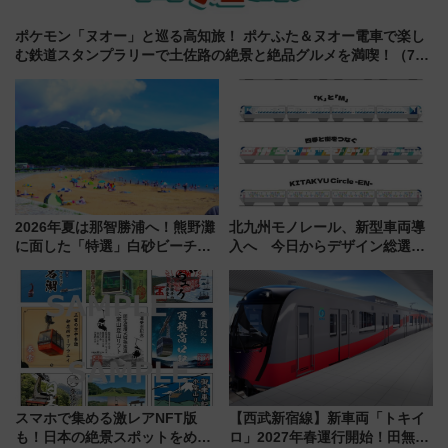
ポケモン「ヌオー」と巡る高知旅！ ポケふた＆ヌオー電車で楽し
む鉄道スタンプラリーで土佐路の絶景と絶品グルメを満喫！（7月
18日スタート）
2026年夏は那智勝浦へ！熊野灘
北九州モノレール、新型車両導
に面した「特選」白砂ビーチは
入へ 今日からデザイン総選挙
必見 「第17回那智勝浦町花火大
始まる
会」は8月11日開催！
スマホで集める激レアNFT版
【西武新宿線】新車両「トキイ
も！日本の絶景スポットをめぐ
ロ」2027年春運行開始！田無・