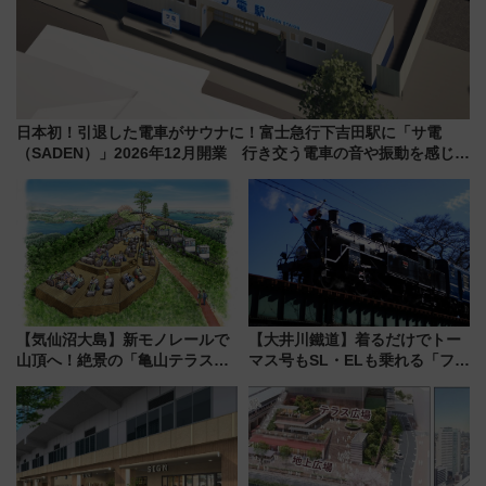
日本初！引退した電車がサウナに！富士急行下吉田駅に「サ電
（SADEN）」2026年12月開業 行き交う電車の音や振動を感じな
がら「ととのう」新感覚
【気仙沼大島】新モノレールで
【大井川鐵道】着るだけでトー
山頂へ！絶景の「亀山テラス
マス号もSL・ELも乗れる「フリ
360°」が7月19日オープン、休
ーきっぷTシャツ」8月6日より
暇村のお得な日帰りプランも登
受注販売
場