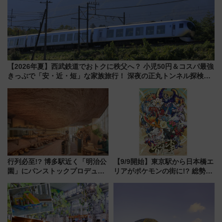
【2026年夏】西武鉄道でおトクに秩父へ？ 小児50円＆コスパ最強
きっぷで「安・近・短」な家族旅行！ 深夜の正丸トンネル探検や
特急ラビューも
行列必至!? 博多駅近く「明治公
【9/9開始】東京駅から日本橋エ
園」にパンストックプロデュー
リアがポケモンの街に!? 総勢
スの新業態『Land Bageri』8/7
100匹以上が出現「レジェンド
オープン 秋からはビストロ営業
リサーチ」本格謎解き・グッズ
も！
情報まとめ