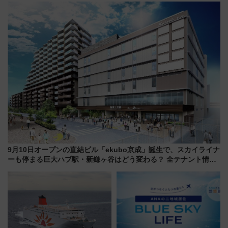
客室」や海鮮丼が人気の朝食ビ
注目観光列車まとめ きっぷの取
ュッフェを現地レポ
り方は？
9月10日オープンの直結ビル「ekubo京成」誕生で、スカイライナ
ーも停まる巨大ハブ駅・新鎌ヶ谷はどう変わる？ 全テナント情報
も公開！