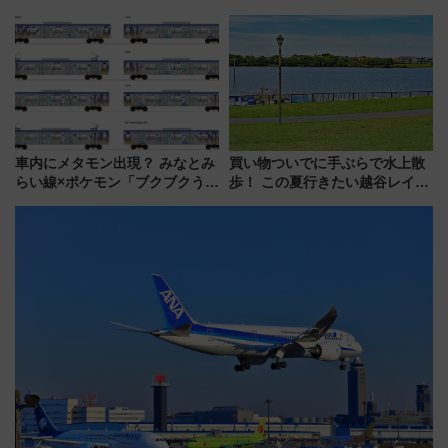
改札直結で屋上BBQも楽しめる
～、憧れのビジネスクラスも！
注目スポット
来春のGW旅行まで狙える激ア
ツ路線まとめ（8/10まで）
車内にメタモン出現？ みなとみ
買い物ついでに手ぶらで水上散
らい線×ポケモン「ブクブクうみ
歩！ この夏行きたい越谷レイク
ぞこの街」ラッピング電車が運
タウンの新たな水辺の憩いエリ
行開始に！ この夏は直通列車で
ア「LAKESIDE PARK」（埼玉
横浜へ！
県越谷市）