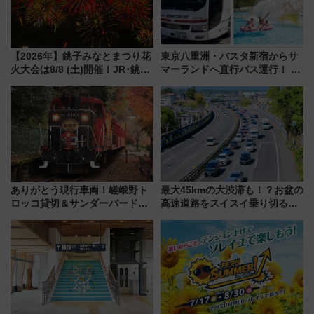
【2026年】銚子みなとまつり花
東京八重洲・バスタ新宿からサ
火大会は8/8 (土)開催！JR･銚子
マーランドへ直行バス運行！ お
電鉄の臨時列車やアクセス情
トクな1Dayパスで夏のプールと
報、利根川に咲く8,000発の大迫
推し活を楽しもう！（2026年
力＆屋台を満喫
8/1～31）
ありがとう現行車両！嵯峨野ト
最大45kmの大渋滞も！？お盆の
ロッコ貸切＆サンダーバードレ
高速道路をスイスイ乗り切る快
ストランで語り合う秋の京都
適ドライブ術
斉藤雪乃＆福原トシヒロと行
く！9月13日「京都の鉄道満喫
ツアー」開催