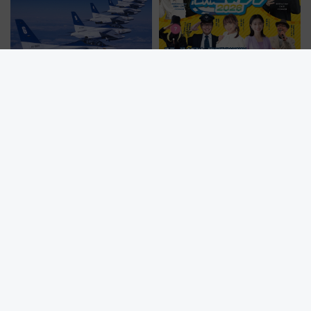
小松島港まつり2026にブルーイ
【奈良県】全国から鉄道会社が
ンパルス飛来！JR四国の臨時ダ
参加！駅弁も大集合！「大和鉄
イヤや駐車場予約を徹底解説
道まつり2026」が8月8日・9日
に開催決定