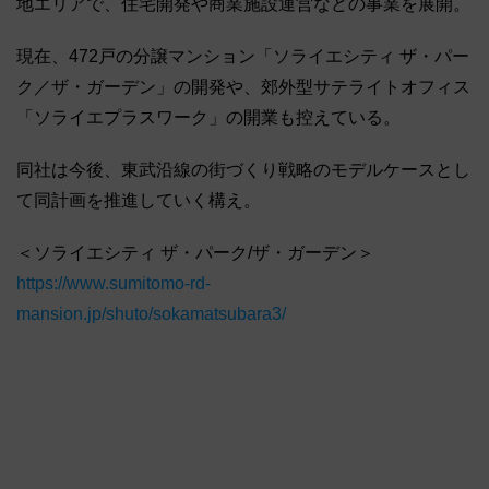
地エリアで、住宅開発や商業施設運営などの事業を展開。
現在、472戸の分譲マンション「ソライエシティ ザ・パー
ク／ザ・ガーデン」の開発や、郊外型サテライトオフィス
「ソライエプラスワーク」の開業も控えている。
同社は今後、東武沿線の街づくり戦略のモデルケースとし
て同計画を推進していく構え。
＜ソライエシティ ザ・パーク/ザ・ガーデン＞
https://www.sumitomo-rd-
mansion.jp/shuto/sokamatsubara3/