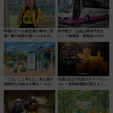
球場のビール販売員が車内に登
約半数が「お盆は帰省予定な
場！夏の移動を盛り上げるJR九
し」！物価高・運賃値上げが財
州「ビール新幹線」7月31日・8
布を直撃、往復1万円以内なら帰
月7日限定 ソフトバンクホーク
りたいけど……【WILLER お盆
スとコラボ
帰省動向調査】
「うまいこと考えた」富士急が
全国1位は小田原のタワーマンシ
画期的な仕組みを導入！ 人のか
ョン！新幹線通勤が変える？
わりにスマホが並ぶ「分身く
「住みたい街」の最新トレンド
ん」始動
【新築マンション人気ランキン
グ】