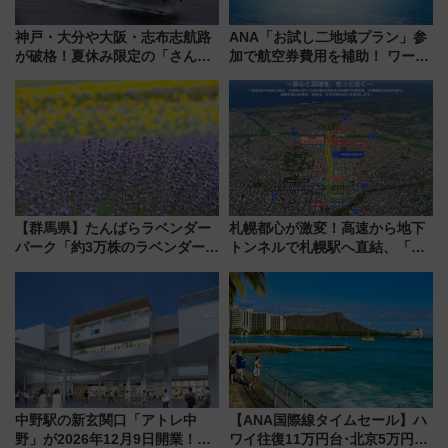
神戸・大分や大阪・志布志航路
ANA「お試し二地域プラン」参
が破格！夏休み限定の「さんふ
加で航空券費用を補助！ ワーケ
らわあスペシャルセール」スタ
ーションや週末移住に最適な自
ート 夕朝食ビュッフェ付きで
治体は？ 2026年は対象のエリア
快適な船旅はいかが？
が拡大！
【群馬県】たんばらラベンダー
札幌都心が激変！高速から地下
パーク「約3万株のラベンダー」
トンネルで札幌駅へ直結、「創
が見頃！新幹線＆無料送迎バス
成川通都心アクセス道路」が7月
で都心から約1時間半で夏の絶景
から本格着工、延長4.8km整備
を！
事業の全貌
中野駅の新玄関口「アトレ中
【ANA国際線タイムセール】ハ
野」が2026年12月9日開業！新
ワイ往復11万円台･北京5万円台