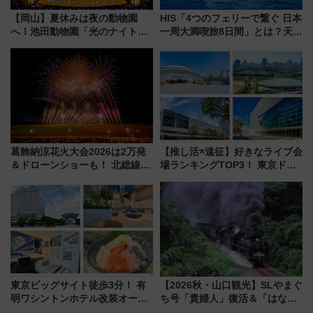
【岡山】夏休みは夜の動物園
HIS「4つのフェリーで繋ぐ 日本
へ！池田動物園「光のナイトズ
一周大満喫旅8日間」とは？天橋
ー2026」で光と動物が彩る特別
立・小樽・日光東照宮など全国
な夜
の絶景＆限定グルメを網羅！煩
雑な手続きも不要でお手軽に楽
しめるプランが登場
葛飾納涼花火大会2026は2万発
【推し活×遠征】好きなライブ会
＆ドローンショーも！ 北総線を
場ランキングTOP3！ 東京ドー
使った穴場アクセスや臨時列
ムや大阪城ホールが選ばれる理
車、観覧スポット情報と周辺観
由と交通アクセス術、ライブ会
光まとめ（7/28開催）
場に何を求める？
東京ビッグサイト徒歩3分！ 有
【2026秋・山口観光】SLやまぐ
明ワシントンホテル改装オープ
ち号「貴婦人」復活＆「はなあ
ン直前「ゆりかもめ運転台付き
かり」初走行区間も！山口DCの