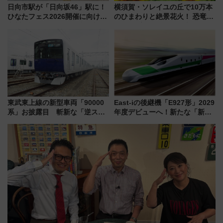
日向市駅が「日向坂46」駅に！
横須賀・ソレイユの丘で10万本
ひなたフェス2026開催に向けJR
のひまわりと絶景花火！ 恐竜や
九州が記念きっぷや臨時列車で
ドッグプールなど三浦半島の日
全力応援 夜行列車「ドリーム
帰りお出かけ最新情報（2026年
おひさま号」も走る
7月17日～開催）
東武東上線の新型車両「90000
East-iの後継機「E927形」2029
系」お披露目 斬新な「逆スラ
年度デビューへ！新たな「新幹
ント式」の先頭形状と明るく開
線専用検測車」の性能を徹底解
放的な車内空間に注目、デビュ
説【JR東日本】
ーは9月