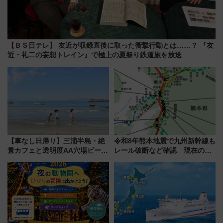
【ＢＳ日テレ】 友近が収録直後に取った衝撃行動とは……？ 『友
近・礼二の妄想トレイン』で極上の夏祭り鉄道旅を放送
【車なし日帰り】三浦半島・絶
令和8年熊本地震で九州新幹線も
景カフェと透明度AA穴場ビーチ
レール破断など確認 現在の運
を巡る！ おトクな電車きっぷ活
転見合わせ状況と交通網への影
用してストレスフリー旅へ行こ
響
う！