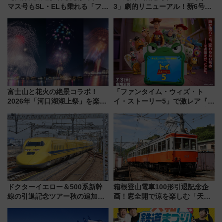
マス号もSL・ELも乗れる「フリ
3」劇的リニューアル！新6号車
ーきっぷTシャツ」8月6日より
“1〜2名用グリーン個室”と曜日
受注販売
別 “プレミアムランチ”導入･ル
ートや価格など解説
富士山と花火の絶景コラボ！
「ファンタイム・ウィズ・ト
2026年「河口湖湖上祭」を楽し
イ・ストーリー5」で激レア『ロ
む完全ガイド＆鉄道アクセスの
ルカナ』カードをゲット！最新
ススメ
デコレーションも徹底解説
ドクターイエロー＆500系新幹
箱根登山電車100形引退記念企
線の引退記念ツアー秋の追加企
画！窓全開で涼を楽しむ「天然
画が決定！乗車体験やグッズ・
クーラー体験号」と限定鉄コレ
ホテル情報まとめ
発売