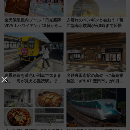
全天候型屋内プール「日光霧降
夕暮れのペンギンと会おう！葛
VIVA！ハワイアン」18日から営
西臨海水族園が夜8時まで延長
業開始 小さなお子様連れのフ
ァミリーから大人まで幅広い世
代が一日中楽しる夏のリゾート
を楽しんで
絶景路線を黄色い列車で気まま
名鉄豊田市駅の高架下に新商業
旅、「海が見える難読駅」で幸
施設「μPLAT 豊田市」が8月26
せの黄色いハンカチに願いを
日開業！全8店舗が出店し街の新
「新・鉄道ひとり旅」279回目
たな玄関口へ
の舞台は「島原鉄道」