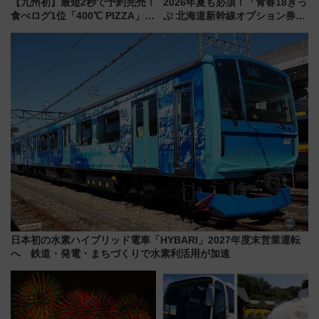
【九州初】最短2秒で予約完売！
2026年夏も必須！「青春18きっ
食べログ1位「400℃ PIZZA」が
ぷ 北海道新幹線オプション券」
博多駅すぐの明治公園に8/7オー
自動改札対応ルールと途中下車
プン。もつ鍋風など限定メニュ
の罠
ーも
日本初の水素ハイブリッド電車「HYBARI」2027年度末営業運転
へ 鉄道・発電・まちづくりで水素利活用が加速