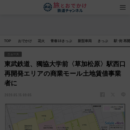
TOP
おでかけ
花火
青春18きっぷ
新型車両
きっぷ
駅･街 再
ニュース
東武鉄道、獨協大学前〈草加松原〉駅西口
再開発エリアの商業モール土地賃借事業
者に
2020.05.15 09:05