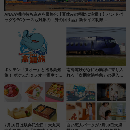
ANAが機内持ち込みを厳格化【夏休みの移動に注意！】ハンドバ
ッグやPCケースも対象の「身の回り品」新サイズ制限
(40×30×20cm)おさらい
ポケモン「ヌオー」と巡る高知
南海電鉄がなにわ筋線に乗り入
旅！ ポケふた＆ヌオー電車で楽
れる「次期空港特急」の導入を
しむ鉄道スタンプラリーで土佐
決定！ピニンファリーナによる
路の絶景と絶品グルメを満喫！
日本初の鉄道デザイン
（7月18日スタート）
7月16日は駅弁記念日！大丸東
白い恋人パークが7月30日大規