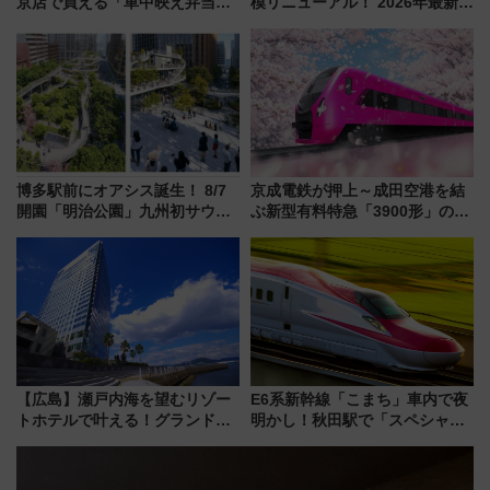
京店で買える「車中映え弁当」
模リニューアル！ 2026年最新の
フェア【2026年夏】
新エリア・工場見学の見どころ
と料金・アクセスを徹底解説
（札幌市）
博多駅前にオアシス誕生！ 8/7
京成電鉄が押上～成田空港を結
開園「明治公園」九州初サウナ
ぶ新型有料特急「3900形」のコ
TOTOPAや日本一のピザなど絶
ンセプト・デザイン公開 愛称
品グルメ登場で駅前の過ごし方
募集も実施
はどう変わる？
【広島】瀬戸内海を望むリゾー
E6系新幹線「こまち」車内で夜
トホテルで叶える！グランドプ
明かし！秋田駅で「スペシャル
リンスホテル広島のフォトウエ
ナイト」8月開催、料金や予約方
ディング＆カジュアルパーティ
法は？
ープラン