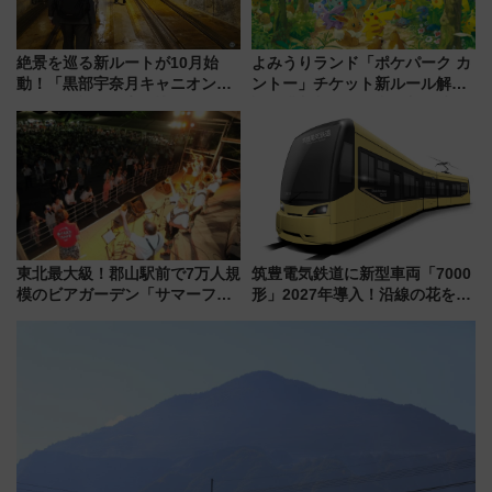
絶景を巡る新ルートが10月始
よみうりランド「ポケパーク カ
動！「黒部宇奈月キャニオンル
ントー」チケット新ルール解
ート」と旅の拠点「欅平ラウン
説！購入制限の緩和と入場時の
ジ」がオープン
本人確認が11月スタート
東北最大級！郡山駅前で7万人規
筑豊電気鉄道に新型車両「7000
模のビアガーデン「サマーフェ
形」2027年導入！沿線の花をイ
スタ IN KORIYAMA 2026」
メージしたイエローを採用 車
7/24-26開催！ 有料席はJRE
内は落ち着いたゆとりある空間
MALLで予約可能
に