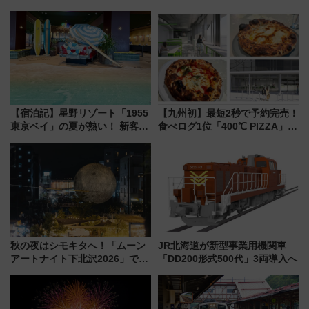
号」で群馬の温泉旅をもっと気
100匹以上が出現「レジェンド
軽に 運行ダイヤ・運賃を解説
リサーチ」本格謎解き・グッズ
情報まとめ
【宿泊記】星野リゾート「1955
【九州初】最短2秒で予約完売！
東京ベイ」の夏が熱い！ 新客室
食べログ1位「400℃ PIZZA」が
「50sスターダムルーム」とア
博多駅すぐの明治公園に8/7オー
メリカングルメ＆絶品スイーツ
プン。もつ鍋風など限定メニュ
を満喫（千葉県浦安市）
ーも
秋の夜はシモキタへ！「ムーン
JR北海道が新型事業用機関車
アートナイト下北沢2026」でイ
「DD200形式500代」3両導入へ
マーシブシアターやアート巡り
を満喫しよう