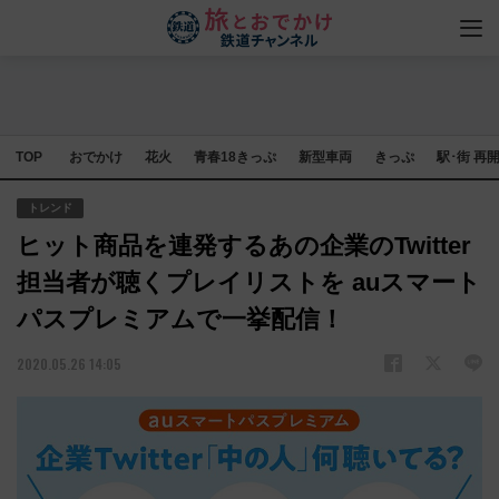
TOP
おでかけ
花火
青春18きっぷ
新型車両
きっぷ
駅･街 再
トレンド
ヒット商品を連発するあの企業のTwitter
担当者が聴くプレイリストを auスマート
パスプレミアムで一挙配信！
2020.05.26 14:05