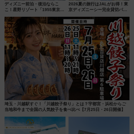
ディズニー前泊・後泊ならこ
2026夏の旅行はJALがお得！東
こ！星野リゾート「1955東京ベ
京ディズニーシー完全貸切パー
イ」が子連れや夕食難民を救う5
ティー招待券が当たるキャンペ
つの理由 無料バス＆24時間サー
ーン始まる 条件は「夏の国内
ビスで混雑回避
線に2回搭乗」
埼玉・川越駅すぐ！「川越餃子祭り」とは？宇都宮・浜松からご
当地和牛まで全国の人気餃子を食べ比べ【7月25日・26日開催】