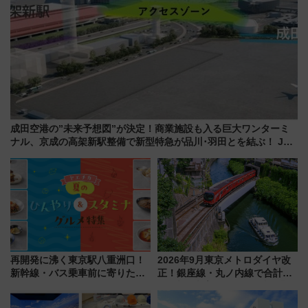
成田空港の”未来予想図”が決定！商業施設も入る巨大ワンターミ
ナル、京成の高架新駅整備で新型特急が品川･羽田とを結ぶ！ JR
空港駅は2面3線化！
再開発に沸く東京駅八重洲口！
2026年9月東京メトロダイヤ改
新幹線・バス乗車前に寄りたい
正！銀座線・丸ノ内線で合計
「ヤエチカ」2026年夏の「ひん
212本の大増発、混雑緩和に期
やり＆スタミナグルメ」6選【新
待