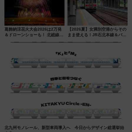
葛飾納涼花火大会2026は2万発
【2026夏】女満別空港からその
＆ドローンショーも！ 北総線を
まま使える！JR石北本線＆バス
使った穴場アクセスや臨時列
乗り放題「北見・網走周遊フリ
車、観覧スポット情報と周辺観
ーパス」でおトクに道東観光
光まとめ（7/28開催）
（8/3発売）
北九州モノレール、新型車両導入へ 今日からデザイン総選挙始