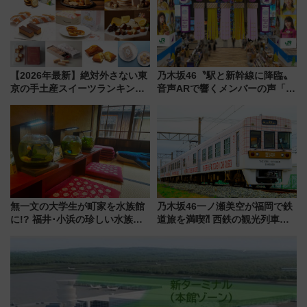
【2026年最新】絶対外さない東
乃木坂46〝駅と新幹線に降臨〟
京の手土産スイーツランキング
音声ARで響くメンバーの声「真
TOP10！帰省のお土産選びに迷
夏の全国ツアー2026」
ったら
無一文の大学生が町家を水族館
乃木坂46一ノ瀬美空が福岡で鉄
に!? 福井･小浜の珍しい水族
道旅を満喫⁈ 西鉄の観光列車
館、世界に一つだけの塗り箸制
「THE RAIL KITCHEN
作体験、鯖街道の御食国など 小
CHIKUGO」で巡る福岡･太宰
浜観光レポ 第2弾
府･柳川の旅！YouTubeが公開
に