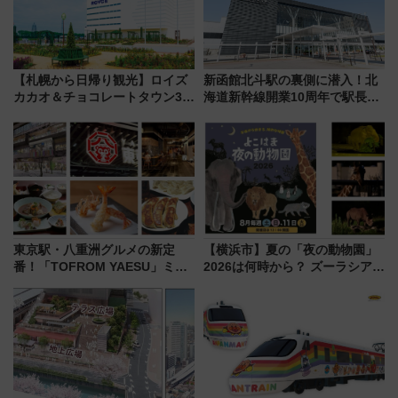
【札幌から日帰り観光】ロイズ
新函館北斗駅の裏側に潜入！北
カカオ＆チョコレートタウン3周
海道新幹線開業10周年で駅長
年！ 9月は入場料半額やチョコ
室・地下通路など公開イベン
詰め放題を開催、ロイズタウン
ト 参加方法や体験内容を紹介
駅からのアクセスも
東京駅・八重洲グルメの新定
【横浜市】夏の「夜の動物園」
番！「TOFROM YAESU」ミシ
2026は何時から？ ズーラシア・
ュラン店から大衆酒場まで68店
野毛山・金沢の電車アクセスや
舗が集結した食の空間を徹底解
見どころ、限定イベントを徹底
剖！（9/10開業）
解説！