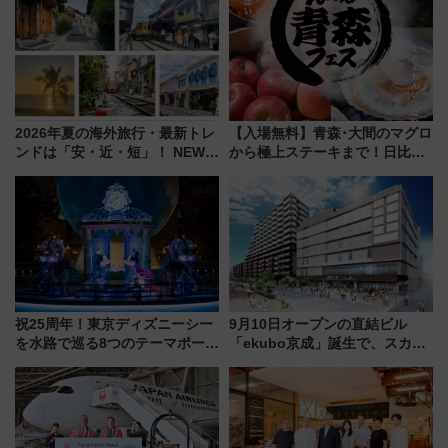
2026年夏の海外旅行・最新トレ
【入場無料】青森･大間のマグロ
ンドは「安・近・短」！ NEWT
から極上ステーキまで！日比谷
調査から読み解く、最新の人気
公園で「んめぇ青森フェス」と
渡航先TOP5とは？ 円安時代の
人気フードフェス「肉祭」が同
旅行術
時開催に！
祝25周年！東京ディズニーシー
9月10日オープンの直結ビル
を水路で巡る8つのテーマポート
「ekubo京成」誕生で、スカイ
と限定デコレーションを解説
ライナーも停まる巨大ハブ駅・
新鎌ヶ谷はどう変わる？ 全テナ
ント情報も公開！