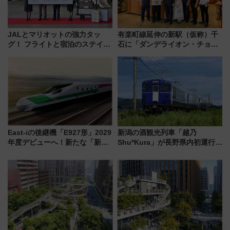
JALとマリオットの強力タッ
有楽町線延伸の新駅（仮称）千
グ！ フライトと宿泊のステイタ
石に「ダンデライオン・チョコ
スマッチでFLY ON ポイントや
レート」が出店！ 東京メトロが
上級会員資格を効率よく獲得す
1億円出資で挑む新時代のまちづ
る方法を解説
くりとは？
East-iの後継機「E927形」2029
新潟の酒観光列車「越乃
年度デビューへ！新たな「新幹
Shu*Kura」が長野県内初運行！
線専用検測車」の性能を徹底解
地酒と食を味わう信州プレDC特
説【JR東日本】
別企画