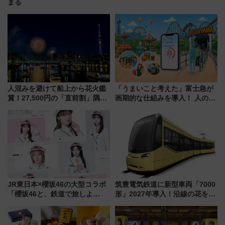
まる
人混みを避けて船上から花火鑑
「うまいこと考えた」富士急が
賞！27,500円の「直前割」隅田
画期的な仕組みを導入！ 人のか
川花火クルーズはデパ地下グル
わりにスマホが並ぶ「分身く
メも持ち込みOK
ん」始動
JR東日本×櫻坂46の大型コラボ
筑豊電気鉄道に新型車両「7000
「櫻坂46と、鉄道で旅しよ
形」2027年導入！沿線の花をイ
う。」が7月20日より始動！新
メージしたイエローを採用 車
潟・長野・庄内へ
内は落ち着いたゆとりある空間
に