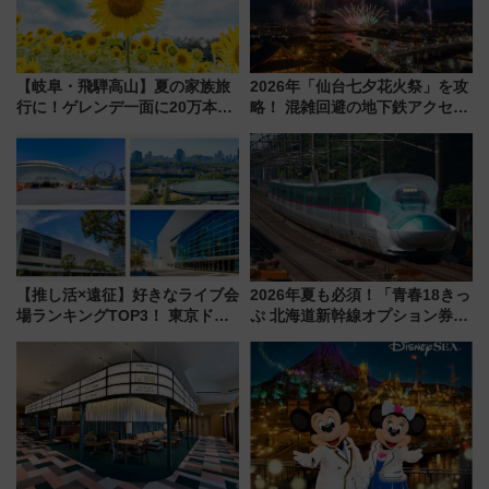
【岐阜・飛騨高山】夏の家族旅
2026年「仙台七夕花火祭」を攻
行に！ゲレンデ一面に20万本の
略！ 混雑回避の地下鉄アクセス
ひまわりが咲き誇る「アルコピ
からまだ買える有料席情報、花
アひまわり園」開園
火前に楽しむ仙台観光ルートま
で解説！
【推し活×遠征】好きなライブ会
2026年夏も必須！「青春18きっ
場ランキングTOP3！ 東京ドー
ぷ 北海道新幹線オプション券」
ムや大阪城ホールが選ばれる理
自動改札対応ルールと途中下車
由と交通アクセス術、ライブ会
の罠
場に何を求める？