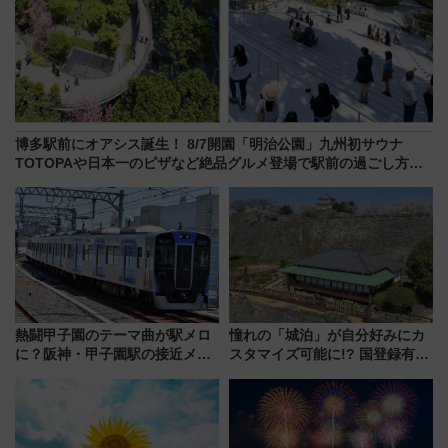
博多駅前にオアシス誕生！ 8/7開園「明治公園」九州初サウナ
TOTOPAや日本一のピザなど絶品グルメ登場で駅前の過ごし方は
どう変わる？
熱闘甲子園のテーマ曲が駅メロ
憧れの「城泊」が自分好みにカ
に？阪神・甲子園駅の接近メロ
スタマイズ可能に!? 国登録有形
ディがVaundy「かげろう」×向
文化財・丸亀城「延寿閣別館」
谷実アレンジの特別仕様へ、8月
にオーダーメイド型の宿泊プラ
5日始発から
ンが誕生！