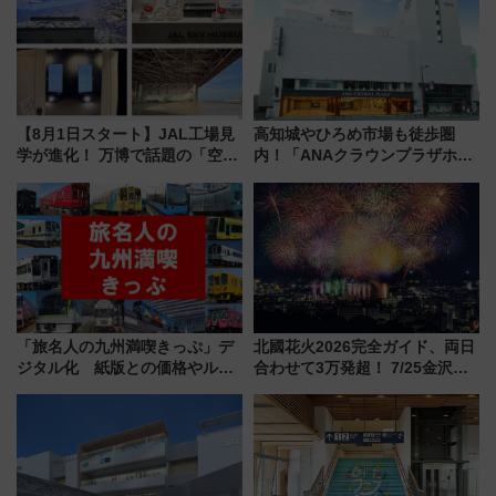
店舗も！】
【8月1日スタート】JAL工場見
高知城やひろめ市場も徒歩圏
学が進化！ 万博で話題の「空飛
内！「ANAクラウンプラザホテ
ぶクルマ」体験が常設化!? 期間
ル高知」が8月開業
限定の歴代制服仮想試着体験も
レポート
「旅名人の九州満喫きっぷ」デ
北國花火2026完全ガイド、両日
ジタル化 紙版との価格やルー
合わせて3万発超！ 7/25金沢大
ルの違いを解説
会・8/1川北大会の2つの花火大
会の日程・アクセス・観覧席ま
とめ（石川県）