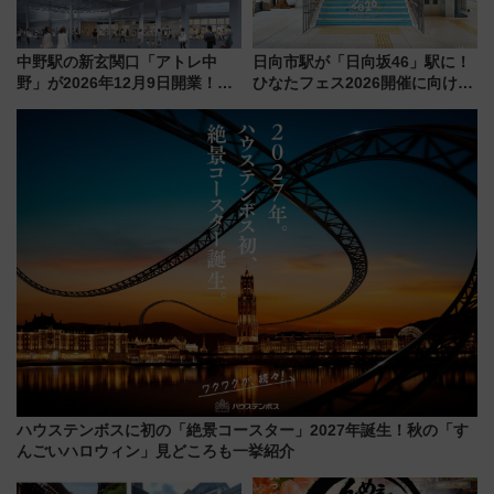
中野駅の新玄関口「アトレ中
日向市駅が「日向坂46」駅に！
野」が2026年12月9日開業！新
ひなたフェス2026開催に向けJR
改札直結で屋上BBQも楽しめる
九州が記念きっぷや臨時列車で
注目スポット
全力応援 夜行列車「ドリーム
おひさま号」も走る
ハウステンボスに初の「絶景コースター」2027年誕生！秋の「す
んごいハロウィン」見どころも一挙紹介