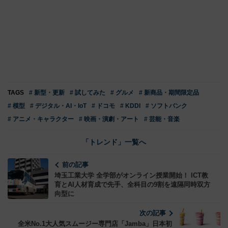
TAGS
# 新型・更新
# 試してみた
# グルメ
# 新商品・期間限定品
# 模型
# デジタル・AI・IoT
# ドコモ
# KDDI
# ソフトバンク
# アニメ・キャラクター
# 映画・演劇・アート
# 芸能・音楽
「トレンド」一覧へ
前の記事
埼玉工業大学 全学部がオンライン授業開始！ ICT教
育とAI人材育成で先手、全科目の9割を遠隔同時双方
向型に
次の記事
全米No.1大人気スムージー専門店「Jamba」日本初