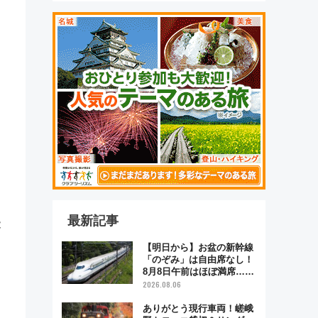
。
最新記事
能
【明日から】お盆の新幹線
「のぞみ」は自由席なし！
8月8日午前はほぼ満席…で
も数時間ズラせば空きが見
2026.08.06
つかることも 混雑避ける
「空席」探しのコツ
ありがとう現行車両！嵯峨