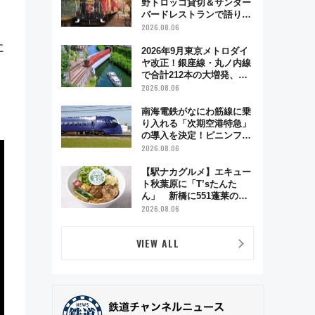
野トロッコ貸切＆サンダー
バードレストランで語り合
う秋の京都 斉藤雪乃＆福
2026.08.06
原トシヒロと行く！9月13
に
日「京都の鉄道満喫ツア
2026年9月東京メトロダイ
ー」開催
ヤ改正！銀座線・丸ノ内線
で合計212本の大増発、混
雑緩和に期待
2026.08.06
南海電鉄がなにわ筋線に乗
り入れる「次期空港特急」
の導入を決定！ピニンファ
リーナによる日本初の鉄道
2026.08.06
デザイン
【駅ナカグルメ】エキュー
ト秋葉原に「T’sたんた
ん」 新橋に551蓬莱の
DNAを継ぐ「東京豚饅」、
2026.08.06
オムライス専門店「肉とた
まご」新グルメ続々登場！
VIEW ALL
【2026年8月】