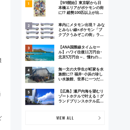
【9/9開始】東京駅から日
本橋エリアがポケモンの街
に!? 総勢100匹以上が出現
「レジェンドリサーチ」本
格謎解き・グッズ情報まと
車内にメタモン出現？ みな
め
とみらい線×ポケモン「ブ
クブクうみぞこの街」ラッ
」
ピング電車が運行開始に！
この夏は直通列車で横浜
【ANA国際線タイムセー
へ！
ル】ハワイ往復11万円台･
北京5万円台～、憧れのビ
提
ジネスクラスも！来春の
GW旅行まで狙える激アツ
無一文の大学生が町家を水
路線まとめ（8/10まで）
族館に!? 福井･小浜の珍し
い水族館、世界に一つだけ
の塗り箸制作体験、鯖街道
の御食国など 小浜観光レポ
【広島】瀬戸内海を望むリ
経
第2弾
ゾートホテルで叶える！グ
ランドプリンスホテル広島
のフォトウエディング＆カ
ジュアルパーティープラン
VIEW ALL
ビ