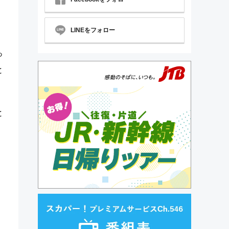
LINEをフォロー
っ
と
と