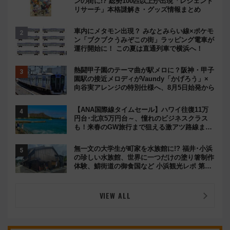
ンの街に!? 総勢100匹以上が出現「レジェンド
リサーチ」本格謎解き・グッズ情報まとめ
車内にメタモン出現？ みなとみらい線×ポケモ
ン「ブクブクうみぞこの街」ラッピング電車が
運行開始に！ この夏は直通列車で横浜へ！
熱闘甲子園のテーマ曲が駅メロに？阪神・甲子
園駅の接近メロディがVaundy「かげろう」×
向谷実アレンジの特別仕様へ、8月5日始発から
【ANA国際線タイムセール】ハワイ往復11万
円台･北京5万円台～、憧れのビジネスクラス
も！来春のGW旅行まで狙える激アツ路線まと
め（8/10まで）
無一文の大学生が町家を水族館に!? 福井･小浜
の珍しい水族館、世界に一つだけの塗り箸制作
体験、鯖街道の御食国など 小浜観光レポ 第2
弾
VIEW ALL