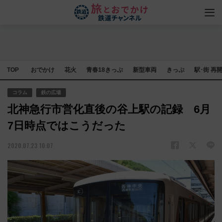
TOP
おでかけ
花火
青春18きっぷ
新型車両
きっぷ
駅･街 再
コラム
鉄の広場
北神急行市営化直後の谷上駅の記録 6月
7日時点ではこうだった
2020.07.23 10:07