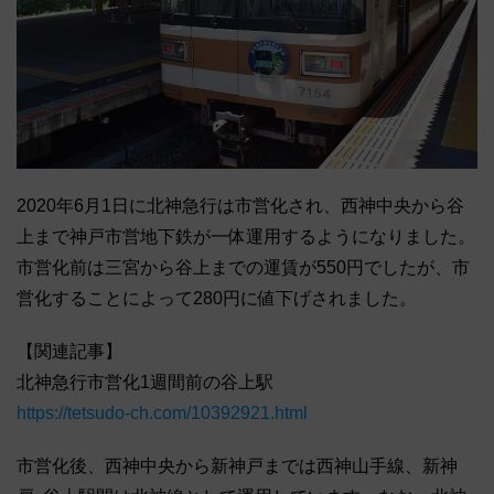
2020年6月1日に北神急行は市営化され、西神中央から谷
上まで神戸市営地下鉄が一体運用するようになりました。
市営化前は三宮から谷上までの運賃が550円でしたが、市
営化することによって280円に値下げされました。
【関連記事】
北神急行市営化1週間前の谷上駅
https://tetsudo-ch.com/10392921.html
市営化後、西神中央から新神戸までは西神山手線、新神