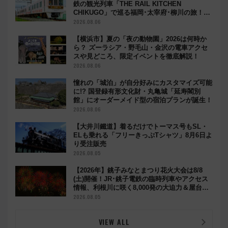
鉄の観光列車「THE RAIL KITCHEN
CHIKUGO」で巡る福岡･太宰府･柳川の旅！
YouTubeが公開に
2026.08.06
【横浜市】夏の「夜の動物園」2026は何時か
ら？ ズーラシア・野毛山・金沢の電車アクセ
スや見どころ、限定イベントを徹底解説！
2026.08.06
憧れの「城泊」が自分好みにカスタマイズ可能
に!? 国登録有形文化財・丸亀城「延寿閣別
館」にオーダーメイド型の宿泊プランが誕生！
2026.08.06
【大井川鐵道】着るだけでトーマス号もSL・
ELも乗れる「フリーきっぷTシャツ」8月6日よ
り受注販売
2026.08.05
【2026年】銚子みなとまつり花火大会は8/8
(土)開催！JR･銚子電鉄の臨時列車やアクセス
情報、利根川に咲く8,000発の大迫力＆屋台を
満喫
2026.08.05
VIEW ALL