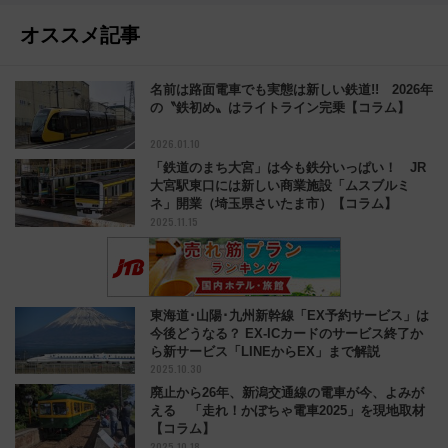
オススメ記事
名前は路面電車でも実態は新しい鉄道!! 2026年
の〝鉄初め〟はライトライン完乗【コラム】
2026.01.10
「鉄道のまち大宮」は今も鉄分いっぱい！ JR
大宮駅東口には新しい商業施設「ムスブルミ
ネ」開業（埼玉県さいたま市）【コラム】
2025.11.15
東海道･山陽･九州新幹線「EX予約サービス」は
今後どうなる？ EX-ICカードのサービス終了か
ら新サービス「LINEからEX」まで解説
2025.10.30
廃止から26年、新潟交通線の電車が今、よみが
える 「走れ！かぼちゃ電車2025」を現地取材
【コラム】
2025.10.18