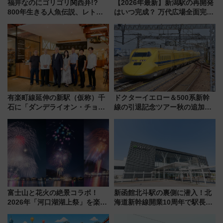
福井なのにゴリゴリ関西弁!?
【2026年最新】新潟駅の再開発
800年生きる人魚伝説、レトロ
はいつ完成？ 万代広場全面完成
建築の町並み「小浜西組」、町
から「にいがた2キロ」・古町再
屋カフェで非日常を！週末観光
開発、バスタ新潟構想まで徹底
に最適な小浜の歩き方
解説！
有楽町線延伸の新駅（仮称）千
ドクターイエロー＆500系新幹
石に「ダンデライオン・チョコ
線の引退記念ツアー秋の追加企
レート」が出店！ 東京メトロが
画が決定！乗車体験やグッズ・
1億円出資で挑む新時代のまちづ
ホテル情報まとめ
くりとは？
富士山と花火の絶景コラボ！
新函館北斗駅の裏側に潜入！北
2026年「河口湖湖上祭」を楽し
海道新幹線開業10周年で駅長
む完全ガイド＆鉄道アクセスの
室・地下通路など公開イベン
ススメ
ト 参加方法や体験内容を紹介