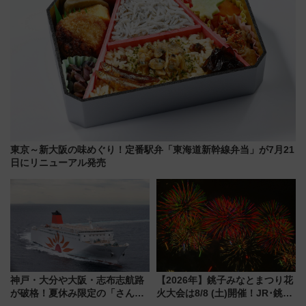
東京～新大阪の味めぐり！定番駅弁「東海道新幹線弁当」が7月21
日にリニューアル発売
神戸・大分や大阪・志布志航路
【2026年】銚子みなとまつり花
が破格！夏休み限定の「さんふ
火大会は8/8 (土)開催！JR･銚子
らわあスペシャルセール」スタ
電鉄の臨時列車やアクセス情