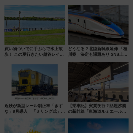
買い物ついでに手ぶらで水上散
どうなる？北陸新幹線延伸 「桂
歩！ この夏行きたい越谷レイク
川案」決定も課題あり SNS上の
タウンの新たな水辺の憩いエリ
声は
ア「LAKESIDE PARK」（埼玉
県越谷市）
近鉄が新型レール削正車「きず
【乗車記】実質夜行？話題沸騰
な」9月導入 「ミリング式」採
の新幹線「東海道ルミエールエ
用でメンテナンス作業を効率
クスプレス」に乗車してみた
化！安全性や乗り心地の向上に
東京22時発、京都・新大阪に6
貢献するだけでなく、全線区で
時台着 見どころは岐阜羽島の