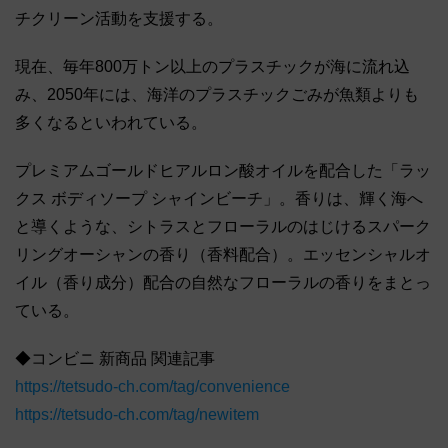
チクリーン活動を⽀援する。
現在、毎年800万トン以上のプラスチックが海に流れ込
み、2050年には、海洋のプラスチックごみが⿂類よりも
多くなるといわれている。
プレミアムゴールドヒアルロン酸オイルを配合した「ラッ
クス ボディソープ シャインビーチ」。⾹りは、輝く海へ
と導くような、シトラスとフローラルのはじけるスパーク
リングオーシャンの⾹り（⾹料配合）。エッセンシャルオ
イル（⾹り成分）配合の⾃然なフローラルの⾹りをまとっ
ている。
◆コンビニ 新商品 関連記事
https://tetsudo-ch.com/tag/convenience
https://tetsudo-ch.com/tag/newitem