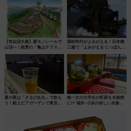
ケジュール 夜風とビール、映画
しまで
を満喫！
【気仙沼大島】新モノレールで
国鉄時代がよみがえる！日本橋
山頂へ！絶景の「亀山テラス
三越で「よみがえる にっぽんの
360°」が7月19日オープン、休
鉄道展」7/22-8/3開催、広田尚
暇村のお得な日帰りプランも登
敬の名作写真も、駅弁フェスも
場
同時開催！
夏の夜は「さるびあ丸」で飲も
無一文の大学生が町家を水族館
う！船上ビアガーデンで東京湾
に!? 福井･小浜の珍しい水族
の夜景を眺めながら軽く一
館、世界に一つだけの塗り箸制
杯……工場直送生ビールや島グ
作体験、鯖街道の御食国など 小
ルメが美味い
浜観光レポ 第2弾