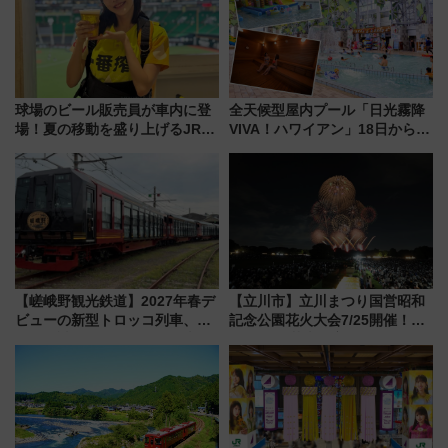
球場のビール販売員が車内に登
全天候型屋内プール「日光霧降
場！夏の移動を盛り上げるJR九
VIVA！ハワイアン」18日から営
州「ビール新幹線」7月31日・8
業開始 小さなお子様連れのフ
月7日限定 ソフトバンクホーク
ァミリーから大人まで幅広い世
スとコラボ
代が一日中楽しる夏のリゾート
を楽しんで
【嵯峨野観光鉄道】2027年春デ
【立川市】立川まつり国営昭和
ビューの新型トロッコ列車、い
記念公園花火大会7/25開催！
よいよ試運転開始へ！現行車両
5000発の花火が夜を彩る 今年は
は2026年で引退
混雑に要注意、その理由は