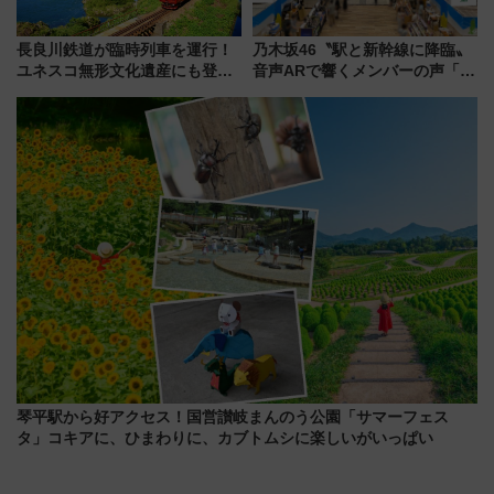
長良川鉄道が臨時列車を運行！
乃木坂46〝駅と新幹線に降臨〟
ユネスコ無形文化遺産にも登録
音声ARで響くメンバーの声「真
された「郡上おどり」楽しむ人
夏の全国ツアー2026」
に 乗車には予約が必要
琴平駅から好アクセス！国営讃岐まんのう公園「サマーフェス
タ」コキアに、ひまわりに、カブトムシに楽しいがいっぱい