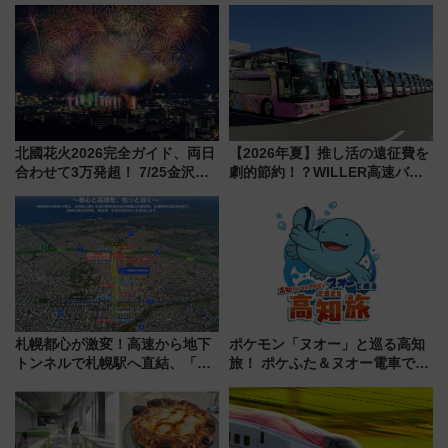
ート 夕朝食ビュッフェ付きで
報、利根川に咲く8,000発の大迫
快適な船旅はいかが？
力＆屋台を満喫
北國花火2026完全ガイド、両日
【2026年夏】推し活の遠征費を
合わせて3万発超！ 7/25金沢大
劇的節約！？WILLER高速バス
会・8/1川北大会の2つの花火大
「1km5円セール」やワンコイン
会の日程・アクセス・観覧席ま
温泉の最強ルート 予約期間・
とめ（石川県）
対象路線まとめ
札幌都心が激変！高速から地下
ポケモン「ヌオー」と巡る高知
トンネルで札幌駅へ直結、「創
旅！ ポケふた＆ヌオー電車で楽
成川通都心アクセス道路」が7月
しむ鉄道スタンプラリーで土佐
から本格着工、延長4.8km整備
路の絶景と絶品グルメを満喫！
事業の全貌
（7月18日スタート）