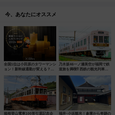
今、あなたにオススメ
全国1位は小田原のタワーマンシ
乃木坂46一ノ瀬美空が福岡で鉄
ョン！新幹線通勤が変える？
道旅を満喫⁈ 西鉄の観光列車
「住みたい街」の最新トレンド
「THE RAIL KITCHEN
【新築マンション人気ランキン
CHIKUGO」で巡る福岡･太宰
グ】
府･柳川の旅！YouTubeが公開
に
箱根登山電車100形引退記念企
福井･小浜観光！倉庫から奇跡の