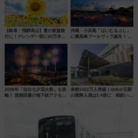
活躍するための仕組みも
素晴らし過ぎる朝
【岐阜・飛騨高山】夏の家族旅
沖縄・小浜島「はいむるぶし」
行に！ゲレンデ一面に20万本の
に最高峰プールヴィラ誕生！ 石
ひまわりが咲き誇る「アルコピ
垣島から船で向かう究極のご褒
アひまわり園」開園
美旅「何もしない贅沢」を体験
してみない？
2026年「仙台七夕花火祭」を攻
来館1422万人突破！ゆめが丘駅
略！ 混雑回避の地下鉄アクセス
の乗降人員は2.4倍に 相鉄いず
からまだ買える有料席情報、花
み野線「ゆめが丘ソラトス」2周
火前に楽しむ仙台観光ルートま
年祭にそうにゃん＆DB.スター
で解説！
マンが登場