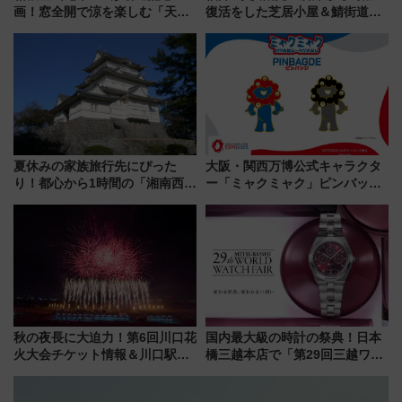
画！窓全開で涼を楽しむ「天然
復活をした芝居小屋＆鯖街道の
クーラー体験号」と限定鉄コレ
起点へ！若狭小浜お魚センター
発売
でBBQ、老舗お酢店ソフトなど
歴史＆グルメ散歩
夏休みの家族旅行先にぴった
大阪・関西万博公式キャラクタ
り！都心から1時間の「湘南西エ
ー「ミャクミャク」ピンバッジ
リア」満喫ガイド 鎌倉・江の
新登場！関西の駅構内などで7月
島とは異なる魅力を持つ今夏の
中旬発売
注目スポット
秋の夜長に大迫力！第6回川口花
国内最大級の時計の祭典！日本
火大会チケット情報＆川口駅か
橋三越本店で「第29回三越ワー
らのアクセスガイド
ルドウォッチフェア」開幕
【2026年8月5日～25日】