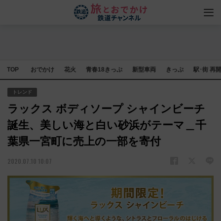
TOP
おでかけ
花火
青春18きっぷ
新型車両
きっぷ
駅･街 再
トレンド
ラックス ボディソープ シャインビーチ
誕生、美しい海と⽩い砂浜がテーマ＿千
葉県⼀宮町に売上の⼀部を寄付
2020.07.10 10:07