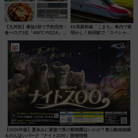
【九州初】最短2秒で予約完売！
E6系新幹線「こまち」車内で夜
食べログ1位「400℃ PIZZA」が
明かし！秋田駅で「スペシャル
博多駅すぐの明治公園に8/7オー
ナイト」8月開催、料金や予約方
プン。もつ鍋風など限定メニュ
法は？
ーも
【2026年版】夏休みに家族で夜の動物園はいかが？東山動植物園
＆のんほいパーク「ナイトZOO」開催情報