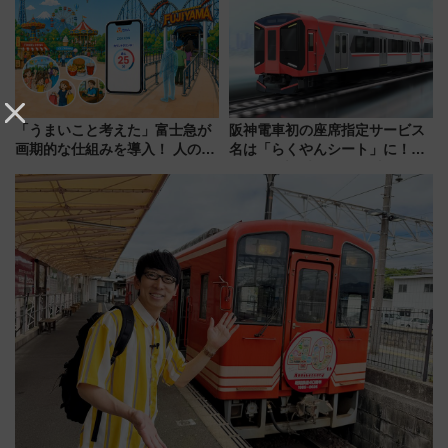
「うまいこと考えた」富士急が
阪神電車初の座席指定サービス
画期的な仕組みを導入！ 人のか
名は「らくやんシート」に！新
わりにスマホが並ぶ「分身く
型3000系で大阪梅田～山陽姫路
ん」始動
を快適移動