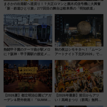
まさかの出発駅へ逆戻り！？大正ロマンと腕木式信号機に大興奮
「新・鉄道ひとり旅」277回目の舞台は岐阜県の「明知鉄道」
熱闘甲子園のテーマ曲が駅メロ
秋の夜はシモキタへ！「ムーン
に？阪神・甲子園駅の接近メロ
アートナイト下北沢2026」でイ
ディがVaundy「かげろう」×向
マーシブシアターやアート巡り
谷実アレンジの特別仕様へ、8月
を満喫しよう
5日始発から
【2026夏】都立明治公園ビアガ
【2026年最新】前日からアツ
ーデン＆野外映画！「SUMMER
い！高崎まつり（群馬）無料観
LOUNGE」のアクセスと上映ス
覧エリアから初開催100人みこ