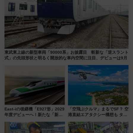
東武東上線の新型車両「90000系」お披露目 斬新な「逆スラント
式」の先頭形状と明るく開放的な車内空間に注目、デビューは9月
East-iの後継機「E927形」2029
「空飛ぶクルマ」まるでSF？ 空
年度デビューへ！新たな「新幹
港直結エアタクシー構想も タイ
線専用検測車」の性能を徹底解
で検証
説【JR東日本】