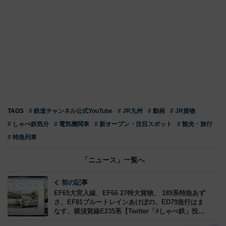
TAGS
# 鉄道チャンネル公式YouTube
# JR九州
# 動画
# JR貨物
# しゃべ鉄気分
# 電気機関車
# 新オープン・注目スポット
# 観光・旅行
# 特急列車
「ニュース」一覧へ
前の記事
EF65大宮入線、EF66 27特大貨物、 189系特急あず
さ、EF81ブルートレインあけぼの、ED79急行はま
なす、横須賀線E235系【Twitter「#しゃべ鉄」投稿
画像で LINE LIVE トーク】