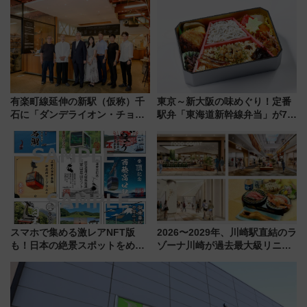
ブ」今秋登場 ―予測不能の恐
と料金・アクセスを徹底解説
怖に泣き叫べ―
（札幌市）
有楽町線延伸の新駅（仮称）千
東京～新大阪の味めぐり！定番
石に「ダンデライオン・チョコ
駅弁「東海道新幹線弁当」が7月
レート」が出店！ 東京メトロが
21日にリニューアル発売
1億円出資で挑む新時代のまちづ
くりとは？
スマホで集める激レアNFT版
2026〜2029年、川崎駅直結のラ
も！日本の絶景スポットをめぐ
ゾーナ川崎が過去最大級リニュ
って集める「索道印(さくどうい
ーアル！ フードコート拡大など
ん)」企画がスタート
「いつから何が変わるか」徹底
解説！