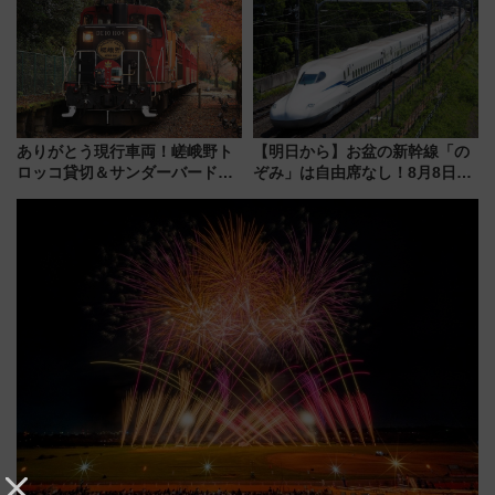
受注販売
送の目覚まし時計など通販・販
売店舗まとめ
ありがとう現行車両！嵯峨野ト
【明日から】お盆の新幹線「の
ロッコ貸切＆サンダーバードレ
ぞみ」は自由席なし！8月8日午
ストランで語り合う秋の京都
前はほぼ満席…でも数時間ズラ
斉藤雪乃＆福原トシヒロと行
せば空きが見つかることも 混
く！9月13日「京都の鉄道満喫
雑避ける「空席」探しのコツ
ツアー」開催