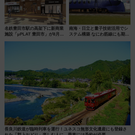
名鉄豊田市駅の高架下に新商業
南海・日立と量子技術活用でシ
施設「μPLAT 豊田市」が8月26
ステム構築 なにわ筋線にも期待
日開業！全8店舗が出店し街の新
乗務員・車両計画作業を短縮へ
たな玄関口へ
長良川鉄道が臨時列車を運行！ユネスコ無形文化遺産にも登録さ
れた「郡上おどり」楽しむ人に 乗車には予約が必要