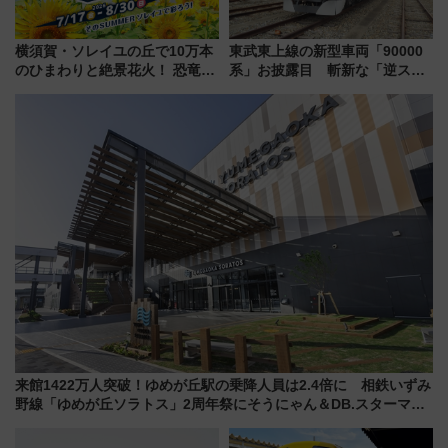
横須賀・ソレイユの丘で10万本
東武東上線の新型車両「90000
のひまわりと絶景花火！ 恐竜や
系」お披露目 斬新な「逆スラ
ドッグプールなど三浦半島の日
ント式」の先頭形状と明るく開
帰りお出かけ最新情報（2026年
放的な車内空間に注目、デビュ
7月17日～開催）
ーは9月
来館1422万人突破！ゆめが丘駅の乗降人員は2.4倍に 相鉄いずみ
野線「ゆめが丘ソラトス」2周年祭にそうにゃん＆DB.スターマン
が登場