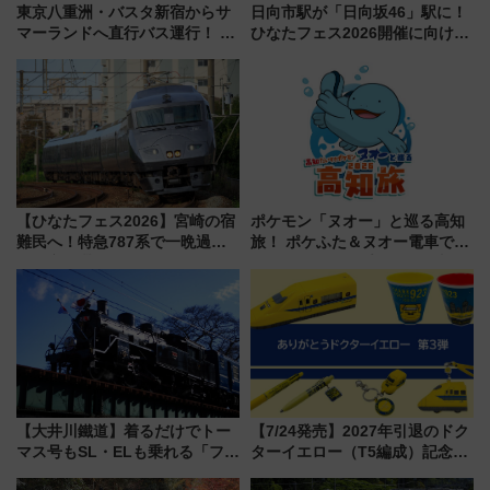
東京八重洲・バスタ新宿からサ
日向市駅が「日向坂46」駅に！
マーランドへ直行バス運行！ お
ひなたフェス2026開催に向けJR
トクな1Dayパスで夏のプールと
九州が記念きっぷや臨時列車で
推し活を楽しもう！（2026年
全力応援 夜行列車「ドリーム
8/1～31）
おひさま号」も走る
【ひなたフェス2026】宮崎の宿
ポケモン「ヌオー」と巡る高知
難民へ！特急787系で一晩過ご
旅！ ポケふた＆ヌオー電車で楽
せる夜間滞在型イベント「スワ
しむ鉄道スタンプラリーで土佐
ローおひさま」が救世主に？
路の絶景と絶品グルメを満喫！
（7月18日スタート）
【大井川鐵道】着るだけでトー
【7/24発売】2027年引退のドク
マス号もSL・ELも乗れる「フリ
ターイエロー（T5編成）記念グ
ーきっぷTシャツ」8月6日より
ッズ7種が登場！ 新幹線車内放