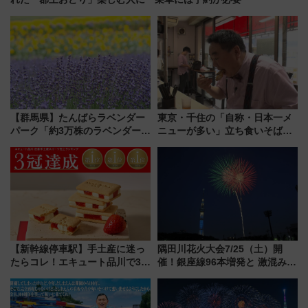
【群馬県】たんばらラベンダー
東京・千住の「自称・日本一メ
パーク「約3万株のラベンダー」
ニューが多い」立ち食いそば屋
が見頃！新幹線＆無料送迎バス
とは？ ＢＳ日テレ『ドランク塚
で都心から約1時間半で夏の絶景
地のふらっと立ち食いそば』
を！
7/27夜10時～放送
【新幹線停車駅】手土産に迷っ
隅田川花火大会7/25（土）開
たらコレ！エキュート品川で3年
催！銀座線96本増発と 激混みの
連続売上1位を獲得した定番手土
「浅草駅」を回避する最寄り駅･
産スイーツとは？
アクセス攻略法、2万発の花火が
都心の夜に！