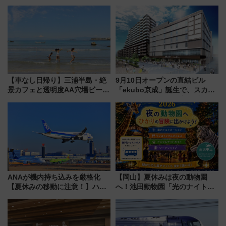
スタ IN KORIYAMA 2026」
7/24-26開催！ 有料席はJRE
MALLで予約可能
【車なし日帰り】三浦半島・絶
9月10日オープンの直結ビル
景カフェと透明度AA穴場ビーチ
「ekubo京成」誕生で、スカイ
を巡る！ おトクな電車きっぷ活
ライナーも停まる巨大ハブ駅・
用してストレスフリー旅へ行こ
新鎌ヶ谷はどう変わる？ 全テナ
う！
ント情報も公開！
ANAが機内持ち込みを厳格化
【岡山】夏休みは夜の動物園
【夏休みの移動に注意！】ハン
へ！池田動物園「光のナイトズ
ドバッグやPCケースも対象の
ー2026」で光と動物が彩る特別
「身の回り品」新サイズ制限
な夜
(40×30×20cm)おさらい