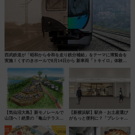
西武鉄道が「昭和から令和を走り鉄分補給」をテーマに博覧会を
実施！くすのきホールで8月14日から 新車両「トキイロ」体験ブ
ースも アクセスや申込方法を解説
【気仙沼大島】新モノレールで
【新横浜駅】駅弁・お土産選び
山頂へ！絶景の「亀山テラス
がもっと便利に？「プレシャス
360°」が7月19日オープン、休
デリ＆ギフト新横浜」がオープ
暇村のお得な日帰りプランも登
ン 場所や営業時間・限定弁当