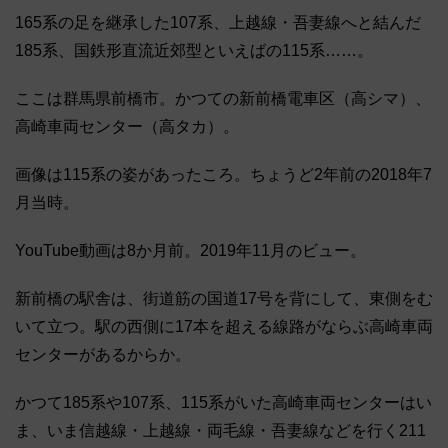
165系の足を継承した107系、上越線・吾妻線へと結んだ
185系、国鉄形直流近郊型といえばの115系……。
ここは群馬県前橋市。かつての新前橋電車区（高シマ）、
高崎車両センター（高タカ）。
画像は115系の姿があったころ。ちょうど2年前の2018年7
月当時。
YouTube動画は8か月前。2019年11月のビュー。
新前橋の駅舎は、街道筋の国道17号を背にして、東側をむ
いて立つ。駅の西側に17本を超える線路がならぶ高崎車両
センターがあるからか。
かつて185系や107系、115系がいた高崎車両センターはい
ま、いま信越線・上越線・両毛線・吾妻線などを行く211