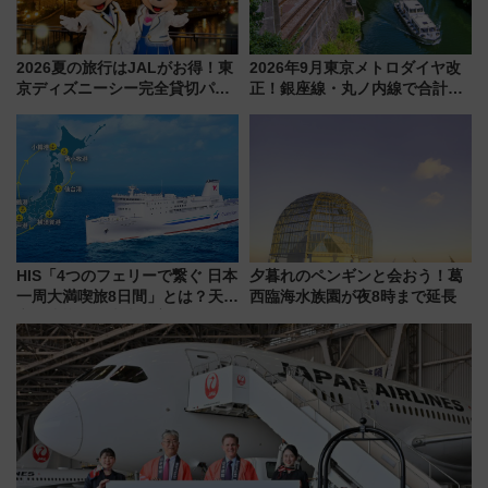
2026夏の旅行はJALがお得！東
2026年9月東京メトロダイヤ改
京ディズニーシー完全貸切パー
正！銀座線・丸ノ内線で合計
ティー招待券が当たるキャンペ
212本の大増発、混雑緩和に期
ーン始まる 条件は「夏の国内
待
線に2回搭乗」
HIS「4つのフェリーで繋ぐ 日本
夕暮れのペンギンと会おう！葛
一周大満喫旅8日間」とは？天橋
西臨海水族園が夜8時まで延長
立・小樽・日光東照宮など全国
の絶景＆限定グルメを網羅！煩
雑な手続きも不要でお手軽に楽
しめるプランが登場