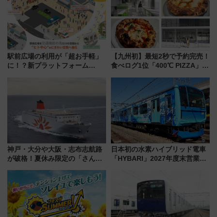
場
を紹介
駅前広場の利用が「超お手軽」
【九州初】最短2秒で予約完売！
に！？新プラットフォーム
食べログ1位「400℃ PIZZA」が
「HirakeBA」8月3日始動、ス
博多駅すぐの明治公園に8/7オー
マホで簡単申請 物販や演奏会な
プン。もつ鍋風など限定メニュ
どに【JR東日本】
ーも
神戸・大分や大阪・志布志航路
日本初の水素ハイブリッド電車
が破格！夏休み限定の「さんふ
「HYBARI」2027年度末営業運
らわあスペシャルセール」スタ
転へ 鉄道・発電・まちづくり
ート 夕朝食ビュッフェ付きで
で水素利活用が加速
快適な船旅はいかが？