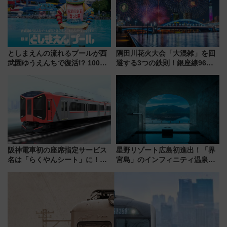
としまえんの流れるプールが西
隅田川花火大会「大混雑」を回
武園ゆうえんちで復活!? 100周
避する3つの鉄則！銀座線96本
年記念企画＆「春日のうん○スラ
増発･浅草線臨時ダイヤ･スカイ
イダー」に注目 2026年夏は所
ツリー駅の規制まとめ 7/25開催
沢へ遊びに行こう
（2026年）
阪神電車初の座席指定サービス
星野リゾート広島初進出！「界
名は「らくやんシート」に！新
宮島」のインフィニティ温泉と
型3000系で大阪梅田～山陽姫路
古式サウナ「石風呂」を大解剖
を快適移動
宿泊料金・アクセスは？（2026
年7月23日開業）