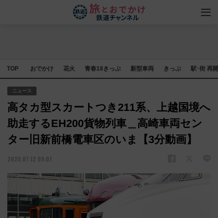
TOP
おでかけ
花火
青春18きっぷ
新型車両
きっぷ
駅･街 再
ニュース
高タカ型スカートつき211系、上越国境へ
助走するEH200貨物列車＿高崎車両セン
ター旧新前橋電車区のいま【3分動画】
2020.07.12 09:07