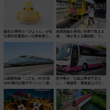
誕生15周年の「ぴよりん」が名
絶景路線を黄色い列車で気まま
古屋市交通局の一日乗車券に！
旅、「海が見える難読駅」で幸
東山線では貸切電車も登場【限
せの黄色いハンカチに願いを
定1万5000枚】
「新・鉄道ひとり旅」279回目
の舞台は「島原鉄道」
山陽新幹線「こだま」N700系
約半数が「お盆は帰省予定な
6000番代が新デザインに！産学
し」！物価高・運賃値上げが財
連携で描く瀬戸内の波模様 運
布を直撃、往復1万円以内なら帰
用は今冬から
りたいけど……【WILLER お盆
帰省動向調査】