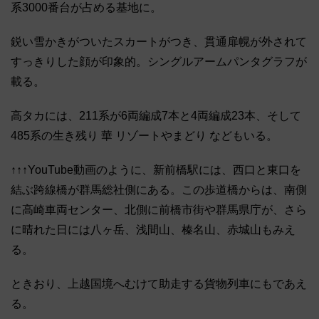
系3000番台が占める基地に。
鋭い雪かきがついたスカートがつき、貫通扉幌が外されて
すっきりした顔が印象的。シングルアームパンタグラフが
載る。
高タカには、211系が6両編成7本と4両編成23本、そして
485系の生き残り 華 リゾートやまどり などもいる。
↑↑↑YouTube動画のように、新前橋駅には、西口と東口を
結ぶ跨線橋が群馬総社側にある。この歩道橋からは、南側
に高崎車両センター、北側に前橋市街や群馬県庁が、さら
に晴れた日には八ヶ岳、浅間山、榛名山、赤城山もみえ
る。
ときおり、上越国境へむけて助走する貨物列車にもであえ
る。