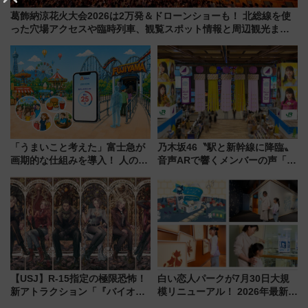
葛飾納涼花火大会2026は2万発＆ドローンショーも！ 北総線を使
った穴場アクセスや臨時列車、観覧スポット情報と周辺観光まと
め（7/28開催）
「うまいこと考えた」富士急が
乃木坂46〝駅と新幹線に降臨〟
画期的な仕組みを導入！ 人のか
音声ARで響くメンバーの声「真
わりにスマホが並ぶ「分身く
夏の全国ツアー2026」
ん」始動
【USJ】R-15指定の極限恐怖！
白い恋人パークが7月30日大規
新アトラクション「『バイオハ
模リニューアル！ 2026年最新の
ザード レクイエム』 ザ・ダイ
新エリア・工場見学の見どころ