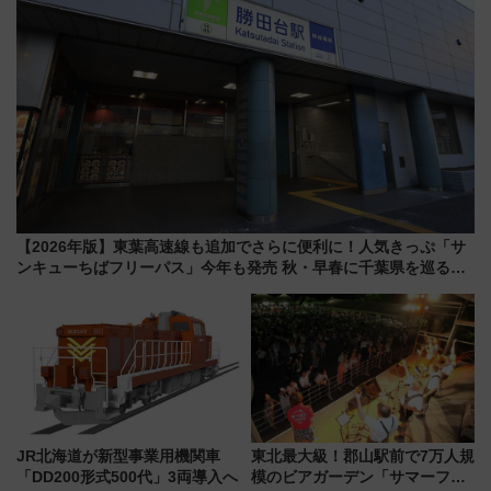
【2026年版】東葉高速線も追加でさらに便利に！人気きっぷ「サ
ンキューちばフリーパス」今年も発売 秋・早春に千葉県を巡るな
ら使い勝手・コスパ抜群
JR北海道が新型事業用機関車
東北最大級！郡山駅前で7万人規
「DD200形式500代」3両導入へ
模のビアガーデン「サマーフェ