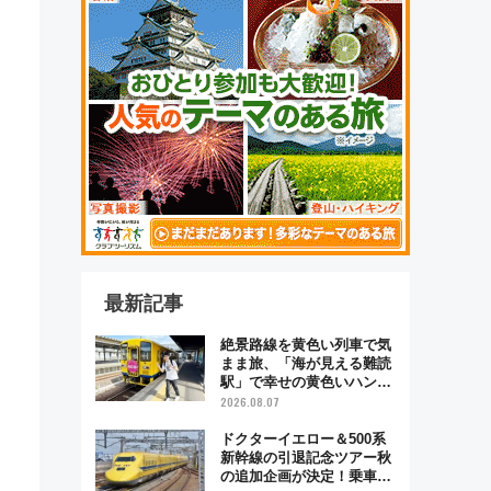
最新記事
絶景路線を黄色い列車で気
まま旅、「海が見える難読
駅」で幸せの黄色いハンカ
チに願いを 「新・鉄道ひ
2026.08.07
とり旅」279回目の舞台は
「島原鉄道」
ドクターイエロー＆500系
新幹線の引退記念ツアー秋
の追加企画が決定！乗車体