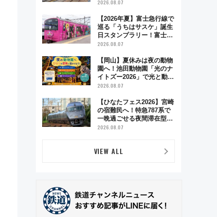
験やグッズ・ホテル情報ま
2026.08.07
とめ
【2026年夏】富士急行線で
巡る「うちはサスケ」誕生
日スタンプラリー！富士急
ハイランド限定グルメ＆グ
2026.08.07
ッズ徹底ガイド
【岡山】夏休みは夜の動物
園へ！池田動物園「光のナ
イトズー2026」で光と動物
が彩る特別な夜
2026.08.07
【ひなたフェス2026】宮崎
の宿難民へ！特急787系で
一晩過ごせる夜間滞在型イ
ベント「スワローおひさ
2026.08.07
ま」が救世主に？
VIEW ALL