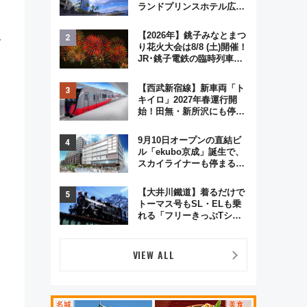
ランドプリンスホテル広島
のフォトウエディング＆カ
ジュアルパーティープラン
【2026年】銚子みなとまつ
す
り花火大会は8/8 (土)開催！
JR･銚子電鉄の臨時列車や
アクセス情報、利根川に咲
く8,000発の大迫力＆屋台
【西武新宿線】新車両「ト
を満喫
キイロ」2027年春運行開
始！田無・新所沢にも停
車 2028年春には「第2
弾」も
9月10日オープンの直結ビ
ル「ekubo京成」誕生で、
スカイライナーも停まる巨
大ハブ駅・新鎌ヶ谷はどう
変わる？ 全テナント情報も
【大井川鐵道】着るだけで
公開！
トーマス号もSL・ELも乗
れる「フリーきっぷTシャ
ツ」8月6日より受注販売
VIEW ALL