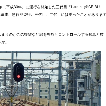
平成30年）に運行を開始した三代目「L-train（©SEIBU
」20000系10両編成、急行池袋行。三代目、二代目には乗ったことがありま
しまうのがこの複雑な配線を整然とコントロールする知恵と技
うか。