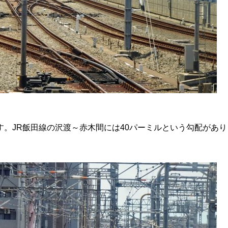
す。JR飯田線の沢渡～赤木間には40パーミルという勾配があり