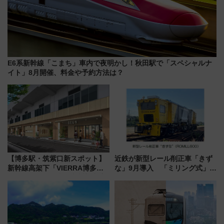
E6系新幹線「こまち」車内で夜明かし！秋田駅で「スペシャルナ
イト」8月開催、料金や予約方法は？
【博多駅・筑紫口新スポット】
近鉄が新型レール削正車「きず
新幹線高架下「VIERRA博多テ
な」9月導入 「ミリング式」採
ラス」が9/18開業！九州初出店
用でメンテナンス作業を効率
など注目の全6店舗 「博多活憩
化！安全性や乗り心地の向上に
通り」も一新
貢献するだけでなく、全線区で
活躍するための仕組みも