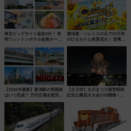
東京ビッグサイト徒歩3分！ 有
横須賀・ソレイユの丘で10万本
明ワシントンホテル改装オープ
のひまわりと絶景花火！ 恐竜や
ン直前「ゆりかもめ運転台付き
ドッグプールなど三浦半島の日
客室」や海鮮丼が人気の朝食ビ
帰りお出かけ最新情報（2026年
ュッフェを現地レポ
7月17日～開催）
【2026年最新】新潟駅の再開発
【立川市】立川まつり国営昭和
はいつ完成？ 万代広場全面完成
記念公園花火大会7/25開催！
から「にいがた2キロ」・古町再
5000発の花火が夜を彩る 今年は
開発、バスタ新潟構想まで徹底
混雑に要注意、その理由は
解説！