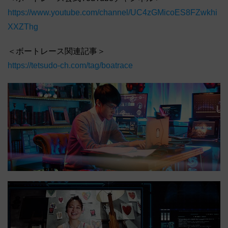
https://www.youtube.com/channel/UC4zGMicoES8FZwkhi
XXZThg
＜ボートレース関連記事＞
https://tetsudo-ch.com/tag/boatrace