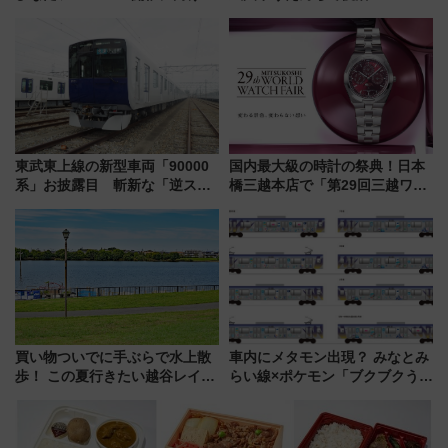
九州が記念きっぷや臨時列車で
年記念企画＆「春日のうん○スラ
全力応援 夜行列車「ドリーム
イダー」に注目 2026年夏は所
おひさま号」も走る
沢へ遊びに行こう
東武東上線の新型車両「90000
国内最大級の時計の祭典！日本
系」お披露目 斬新な「逆スラ
橋三越本店で「第29回三越ワー
ント式」の先頭形状と明るく開
ルドウォッチフェア」開幕
放的な車内空間に注目、デビュ
【2026年8月5日～25日】
ーは9月
買い物ついでに手ぶらで水上散
車内にメタモン出現？ みなとみ
歩！ この夏行きたい越谷レイク
らい線×ポケモン「ブクブクうみ
タウンの新たな水辺の憩いエリ
ぞこの街」ラッピング電車が運
ア「LAKESIDE PARK」（埼玉
行開始に！ この夏は直通列車で
県越谷市）
横浜へ！