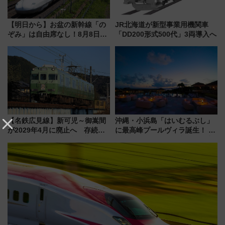
【明日から】お盆の新幹線「の
JR北海道が新型事業用機関車
ぞみ」は自由席なし！8月8日午
「DD200形式500代」3両導入へ
前はほぼ満席…でも数時間ズラ
せば空きが見つかることも 混
雑避ける「空席」探しのコツ
【名鉄広見線】新可児～御嵩間
沖縄・小浜島「はいむるぶし」
が2029年4月に廃止へ 存続協
に最高峰プールヴィラ誕生！ 石
議終了で100年の歴史に幕
垣島から船で向かう究極のご褒
美旅「何もしない贅沢」を体験
してみない？