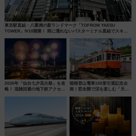
東京駅直結・八重洲の新ランドマーク「TOFROM YAESU
TOWER」9/10開業！ 雨に濡れないバスターミナル直結でスキマ
時間が充実
2026年「仙台七夕花火祭」を攻
箱根登山電車100形引退記念企
略！ 混雑回避の地下鉄アクセス
画！窓全開で涼を楽しむ「天然
からまだ買える有料席情報、花
クーラー体験号」と限定鉄コレ
火前に楽しむ仙台観光ルートま
発売
で解説！