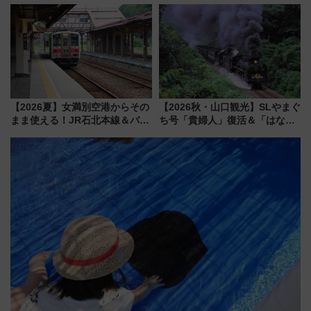
転見合わせ状況と交通網への影
スマッチでFLY ON ポイントや
響
上級会員資格を効率よく獲得す
る方法を解説
【2026夏】女満別空港からその
【2026秋・山口観光】SLやまぐ
まま使える！JR石北本線＆バス
ち号「貴婦人」復活＆「はなあ
乗り放題「北見・網走周遊フリ
かり」初走行区間も！山口DCの
ーパス」でおトクに道東観光
注目観光列車まとめ きっぷの取
（8/3発売）
り方は？