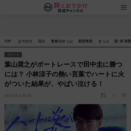
TOP
おでかけ
花火
青春18きっぷ
新型車両
きっぷ
駅･街 再
トレンド
葉山奨之がボートレースで田中圭に勝つ
には？ 小林涼子の熱い言葉でハートに火
がついた結果が、やばい泣ける！
2020.09.11 09:09