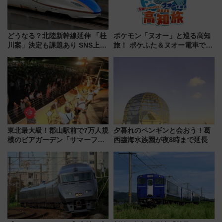
どうなる？北陸新幹線延伸 「桂
ポケモン「ヌオー」と巡る高知
川案」決定も課題あり SNS上の
旅！ ポケふた＆ヌオー電車で楽
声は
しむ鉄道スタンプラリーで土佐
路の絶景と絶品グルメを満喫！
（7月18日スタート）
東北最大級！郡山駅前で7万人規
夕暮れのペンギンと会おう！葛
模のビアガーデン「サマーフェ
西臨海水族園が夜8時まで延長
スタ IN KORIYAMA 2026」
7/24-26開催！ 有料席はJRE
MALLで予約可能