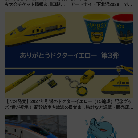
火大会チケット情報＆川口駅か
アートナイト下北沢2026」でイ
らのアクセスガイド
マーシブシアターやアート巡り
を満喫しよう
【7/24発売】2027年引退のドクターイエロー（T5編成）記念グッ
ズ7種が登場！ 新幹線車内放送の目覚まし時計など通販・販売店舗
まとめ