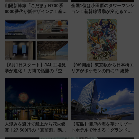
山陽新幹線「こだま」N700系
全国1位は小田原のタワーマンシ
6000番代が新デザインに！産学
ョン！新幹線通勤が変える？
連携で描く瀬戸内の波模様 運
「住みたい街」の最新トレンド
用は今冬から
【新築マンション人気ランキン
グ】
【8月1日スタート】JAL工場見
【9/9開始】東京駅から日本橋エ
学が進化！ 万博で話題の「空飛
リアがポケモンの街に!? 総勢
ぶクルマ」体験が常設化!? 期間
100匹以上が出現「レジェンド
限定の歴代制服仮想試着体験も
リサーチ」本格謎解き・グッズ
レポート
情報まとめ
人混みを避けて船上から花火鑑
【広島】瀬戸内海を望むリゾー
賞！27,500円の「直前割」隅田
トホテルで叶える！グランドプ
川花火クルーズはデパ地下グル
リンスホテル広島のフォトウエ