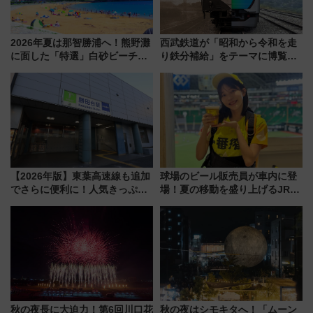
2026年夏は那智勝浦へ！熊野灘
西武鉄道が「昭和から令和を走
に面した「特選」白砂ビーチは
り鉄分補給」をテーマに博覧会
必見 「第17回那智勝浦町花火大
を実施！くすのきホールで8月
会」は8月11日開催！
14日から 新車両「トキイロ」体
験ブースも アクセスや申込方法
を解説
【2026年版】東葉高速線も追加
球場のビール販売員が車内に登
でさらに便利に！人気きっぷ
場！夏の移動を盛り上げるJR九
「サンキューちばフリーパス」
州「ビール新幹線」7月31日・8
今年も発売 秋・早春に千葉県を
月7日限定 ソフトバンクホーク
巡るなら使い勝手・コスパ抜群
スとコラボ
秋の夜長に大迫力！第6回川口花
秋の夜はシモキタへ！「ムーン