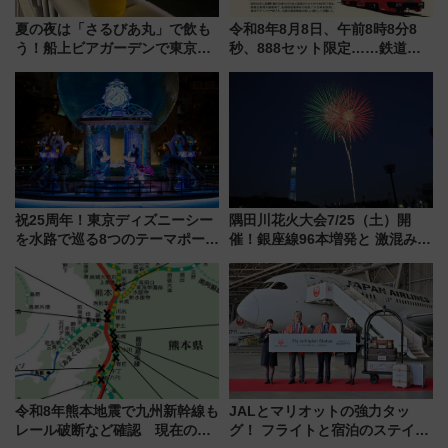
夏の夜は「さるびあ丸」で飲も
令和8年8月8日、午前8時8分8
う！船上ビアガーデンで東京湾
秒、888セット限定……鉄道各
の夜景を眺めながら軽く一
社の「8・8・8」な記念きっぷ
杯……工場直送生ビールや島グ
たち
ルメが美味い
祝25周年！東京ディズニーシー
隅田川花火大会7/25（土）開
を水路で巡る8つのテーマポート
催！銀座線96本増発と 激混みの
と限定デコレーションを解説
「浅草駅」を回避する最寄り駅･
アクセス攻略法、2万発の花火が
都心の夜に！
令和8年熊本地震で九州新幹線も
JALとマリオットの強力タッ
レール破断など確認 現在の運
グ！ フライトと宿泊のステイタ