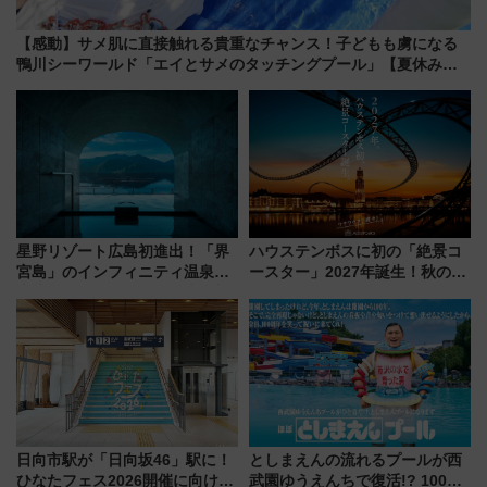
【感動】サメ肌に直接触れる貴重なチャンス！子どもも虜になる
鴨川シーワールド「エイとサメのタッチングプール」【夏休み限
定企画】
星野リゾート広島初進出！「界
ハウステンボスに初の「絶景コ
宮島」のインフィニティ温泉と
ースター」2027年誕生！秋の
古式サウナ「石風呂」を大解剖
「すんごいハロウィン」見どこ
宿泊料金・アクセスは？（2026
ろも一挙紹介
年7月23日開業）
日向市駅が「日向坂46」駅に！
としまえんの流れるプールが西
ひなたフェス2026開催に向けJR
武園ゆうえんちで復活!? 100周