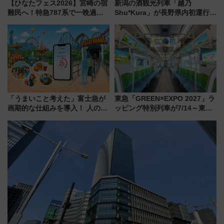
【ひなたフェス2026】宮崎の宿
新潟の酒観光列車「越乃
難民へ！特急787系で一晩過ご
Shu*Kura」が長野県内初運行！
せる夜間滞在型イベント「スワ
地酒と食を味わう信州プレDC特
ローおひさま」が救世主に？
別企画
「うまいこと考えた」富士急が
東急「GREEN×EXPO 2027」ラ
画期的な仕組みを導入！ 人のか
ッピング特別列車が7/14～東
わりにスマホが並ぶ「分身く
横・田園都市・目黒線でデビュ
ん」始動
ー！ 注目の編成やデザインまと
め