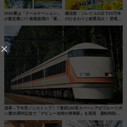
2026夏は「クールケーション」
横須賀・ソレイユの丘で10万本
が新定番に!? 検索急増の「避暑
のひまわりと絶景花火！ 恐竜や
地ランキングTOP5」。涼しさ
ドッグプールなど三浦半島の日
と移動を楽しむ、電車で行くお
帰りお出かけ最新情報（2026年
すすめ観光情報も
7月17日～開催）
浅草→下今市ノンストップ！？東武100系スペーシアがブルーリボ
ン賞35周年記念で「デビュー当時の停車駅」を再現 運転時刻や
特急券の買い方を紹介