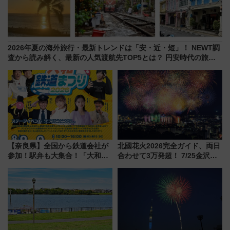
2026年夏の海外旅行・最新トレンドは「安・近・短」！ NEWT調
査から読み解く、最新の人気渡航先TOP5とは？ 円安時代の旅行
術
【奈良県】全国から鉄道会社が
北國花火2026完全ガイド、両日
参加！駅弁も大集合！「大和鉄
合わせて3万発超！ 7/25金沢大
道まつり2026」が8月8日・9日
会・8/1川北大会の2つの花火大
に開催決定
会の日程・アクセス・観覧席ま
とめ（石川県）