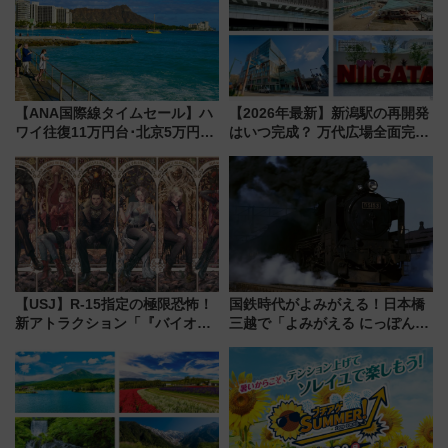
【ANA国際線タイムセール】ハ
【2026年最新】新潟駅の再開発
ワイ往復11万円台･北京5万円台
はいつ完成？ 万代広場全面完成
～、憧れのビジネスクラスも！
から「にいがた2キロ」・古町再
来春のGW旅行まで狙える激ア
開発、バスタ新潟構想まで徹底
ツ路線まとめ（8/10まで）
解説！
【USJ】R-15指定の極限恐怖！
国鉄時代がよみがえる！日本橋
新アトラクション「『バイオハ
三越で「よみがえる にっぽんの
ザード レクイエム』 ザ・ダイ
鉄道展」7/22-8/3開催、広田尚
ブ」今秋登場 ―予測不能の恐
敬の名作写真も、駅弁フェスも
怖に泣き叫べ―
同時開催！