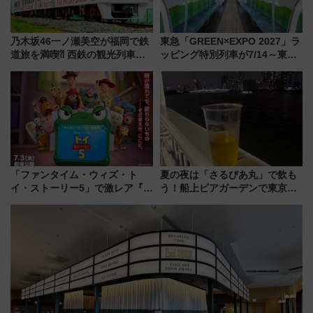
乃木坂46一ノ瀬美空が福岡で鉄
東急「GREEN×EXPO 2027」ラ
道旅を満喫⁈ 西鉄の観光列車
ッピング特別列車が7/14～東
「THE RAIL KITCHEN
横・田園都市・目黒線でデビュ
CHIKUGO」で巡る福岡･太宰
ー！ 注目の編成やデザインまと
府･柳川の旅！YouTubeが公開
め
に
「ファンタイム・ウィズ・ト
夏の夜は「さるびあ丸」で飲も
イ・ストーリー5」で激レア『ロ
う！船上ビアガーデンで東京湾
ルカナ』カードをゲット！最新
の夜景を眺めながら軽く一
デコレーションも徹底解説
杯……工場直送生ビールや島グ
ルメが美味い