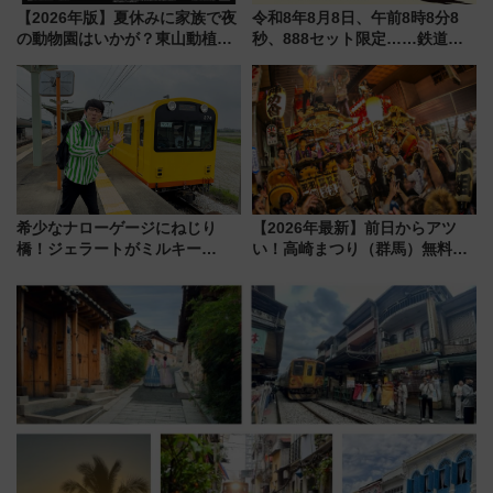
【2026年版】夏休みに家族で夜
令和8年8月8日、午前8時8分8
の動物園はいかが？東山動植物
秒、888セット限定……鉄道各
園＆のんほいパーク「ナイト
社の「8・8・8」な記念きっぷ
ZOO」開催情報
たち
希少なナローゲージにねじり
【2026年最新】前日からアツ
橋！ジェラートがミルキー
い！高崎まつり（群馬）無料観
米！？「新・鉄道ひとり旅」
覧エリアから初開催100人みこ
278回目の舞台は「三岐鉄道北
しまで
勢線」