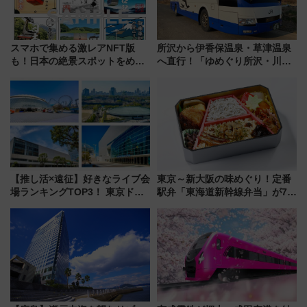
スマホで集める激レアNFT版
所沢から伊香保温泉・草津温泉
も！日本の絶景スポットをめぐ
へ直行！「ゆめぐり所沢・川越
って集める「索道印(さくどうい
号」で群馬の温泉旅をもっと気
ん)」企画がスタート
軽に 運行ダイヤ・運賃を解説
【推し活×遠征】好きなライブ会
東京～新大阪の味めぐり！定番
場ランキングTOP3！ 東京ドー
駅弁「東海道新幹線弁当」が7月
ムや大阪城ホールが選ばれる理
21日にリニューアル発売
由と交通アクセス術、ライブ会
場に何を求める？