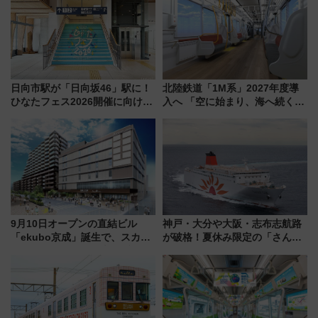
日向市駅が「日向坂46」駅に！
北陸鉄道「1M系」2027年度導
ひなたフェス2026開催に向けJR
入へ 「空に始まり、海へ続く」
九州が記念きっぷや臨時列車で
白山比咩神社をモチーフにした
全力応援 夜行列車「ドリーム
神秘的なデザイン
おひさま号」も走る
9月10日オープンの直結ビル
神戸・大分や大阪・志布志航路
「ekubo京成」誕生で、スカイ
が破格！夏休み限定の「さんふ
ライナーも停まる巨大ハブ駅・
らわあスペシャルセール」スタ
新鎌ヶ谷はどう変わる？ 全テナ
ート 夕朝食ビュッフェ付きで
ント情報も公開！
快適な船旅はいかが？