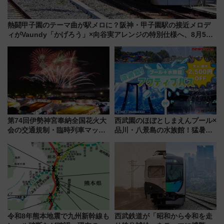
熱闘甲子園のテーマ曲が駅メロに？阪神・甲子園駅の接近メロデ
ィがVaundy「かげろう」×向谷実アレンジの特別仕様へ、8月5日
始発から
第74回伊勢神宮奉納全国花火大
西武園のほぼとしまえんプール×
会の交通規制・臨時列車マッ
品川・八景島の水族館！猛暑を
プ！JR東海・近鉄で快適にアク
乗り切る「アクティブパス」で
セス
夏休みをお得に楽しむ！
令和8年熊本地震で九州新幹線も
西武鉄道が「昭和から令和を走