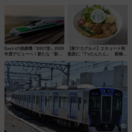
かり」初走行区間も！山口DCの
増発･浅草線臨時ダイヤ･スカイ
注目観光列車まとめ きっぷの取
ツリー駅の規制まとめ 7/25開催
り方は？
（2026年）
East-iの後継機「E927形」2029
【駅ナカグルメ】エキュート秋
年度デビューへ！新たな「新幹
葉原に「T’sたんたん」 新橋に
線専用検測車」の性能を徹底解
551蓬莱のDNAを継ぐ「東京豚
説【JR東日本】
饅」、オムライス専門店「肉と
たまご」新グルメ続々登場！
【2026年8月】