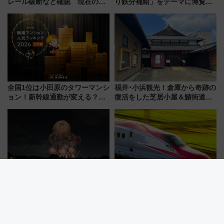
レール破断など確認 現在の運
り鉄分補給」をテーマに博覧会
転見合わせ状況と交通網への影
を実施！くすのきホールで8月
響
14日から 新車両「トキイロ」体
験ブースも アクセスや申込方法
を解説
全国1位は小田原のタワーマンシ
福井･小浜観光！倉庫から奇跡の
ョン！新幹線通勤が変える？
復活をした芝居小屋＆鯖街道の
「住みたい街」の最新トレンド
起点へ！若狭小浜お魚センター
【新築マンション人気ランキン
でBBQ、老舗お酢店ソフトなど
グ】
歴史＆グルメ散歩
【立川市】立川まつり国営昭和
E6系新幹線「こまち」車内で夜
記念公園花火大会7/25開催！
明かし！秋田駅で「スペシャル
5000発の花火が夜を彩る 今年は
ナイト」8月開催、料金や予約方
混雑に要注意、その理由は
法は？