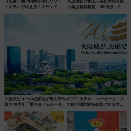
【広島】瀬戸内海を望むリゾー
京成電鉄が押上～成田空港を結
トホテルで叶える！グランドプ
ぶ新型有料特急「3900形」のコ
リンスホテル広島のフォトウエ
ンセプト・デザイン公開 愛称
ディング＆カジュアルパーティ
募集も実施
ープラン
大阪城ビューの絶景宿が最大52%オフ!? ホテルニューオータニ大
阪の40周年「夏のタイムセール」で秋の関西旅を豪華にする方法
（8月20日まで！）