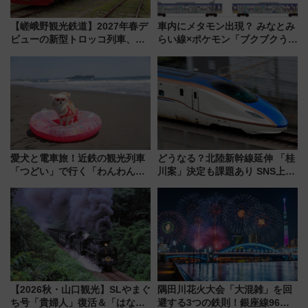
【嵯峨野観光鉄道】2027年春デ
車内にメタモン出現？ みなとみ
ビューの新型トロッコ列車、い
らい線×ポケモン「ブクブクうみ
よいよ試運転開始へ！現行車両
ぞこの街」ラッピング電車が運
は2026年で引退
行開始に！ この夏は直通列車で
横浜へ！
愛犬と電車旅！近鉄の観光列車
どうなる？北陸新幹線延伸 「桂
「つどい」で行く「わんわん列
川案」決定も課題あり SNS上の
車」第5弾！海辺のBBQも楽し
声は
める日帰りツアー
【2026秋・山口観光】SLやまぐ
隅田川花火大会「大混雑」を回
ち号「貴婦人」復活＆「はなあ
避する3つの鉄則！銀座線96本