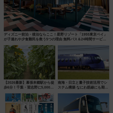
ディズニー前泊・後泊ならここ！星野リゾート「1955東京ベイ」
が子連れや夕食難民を救う5つの理由 無料バス＆24時間サービス
で混雑回避
【2026最新】幕張本郷駅から徒
南海・日立と量子技術活用でシ
歩6分！千葉・習志野に5,000本
ステム構築 なにわ筋線にも期待
の「ひまわり畑」が誕生、8月
乗務員・車両計画作業を短縮へ
14日までの期間限定公開