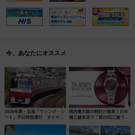
今、あなたにオススメ
2026年夏・京急「ウィング・シ
国内最大級の時計の祭典！日本
ート」平日特別運行 ダイヤ・
橋三越本店で「第29回三越ワー
乗車方法を解説！2階建てバスや
ルドウォッチフェア」開幕
三浦海岸を堪能できるお出かけ
【2026年8月5日～25日】
プランもご紹介