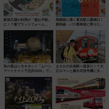
駅前広場の利用が「超お手軽」
再開発に沸く東京駅八重洲口！
に！？新プラットフォーム
新幹線・バス乗車前に寄りたい
「HirakeBA」8月3日始動、ス
「ヤエチカ」2026年夏の「ひん
マホで簡単申請 物販や演奏会な
やり＆スタミナグルメ」6選【新
どに【JR東日本】
店舗も！】
秋の夜はシモキタへ！「ムーン
まさかの出発駅へ逆戻り！？大
アートナイト下北沢2026」でイ
正ロマンと腕木式信号機に大興
マーシブシアターやアート巡り
奮「新・鉄道ひとり旅」277回
を満喫しよう
目の舞台は岐阜県の「明知鉄
道」