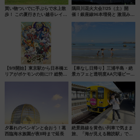
買い物ついでに手ぶらで水上散
隅田川花火大会7/25（土）開
歩！ この夏行きたい越谷レイク
催！銀座線96本増発と 激混みの
タウンの新たな水辺の憩いエリ
「浅草駅」を回避する最寄り駅･
ア「LAKESIDE PARK」（埼玉
アクセス攻略法、2万発の花火が
県越谷市）
都心の夜に！
【9/9開始】東京駅から日本橋エ
【車なし日帰り】三浦半島・絶
リアがポケモンの街に!? 総勢
景カフェと透明度AA穴場ビーチ
100匹以上が出現「レジェンド
を巡る！ おトクな電車きっぷ活
リサーチ」本格謎解き・グッズ
用してストレスフリー旅へ行こ
情報まとめ
う！
夕暮れのペンギンと会おう！葛
絶景路線を黄色い列車で気まま
西臨海水族園が夜8時まで延長
旅、「海が見える難読駅」で幸
せの黄色いハンカチに願いを