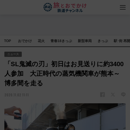
TOP
おでかけ
花火
青春18きっぷ
新型車両
きっぷ
駅･街 再
ニュース
「SL鬼滅の刃」初日はお見送りに約3400
人参加 大正時代の蒸気機関車が熊本～
博多間を走る
2020.11.02 11:11