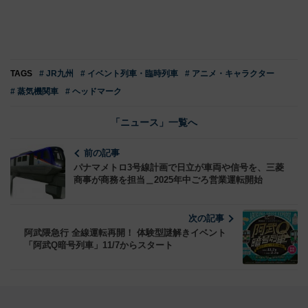
TAGS
# JR九州
# イベント列車・臨時列車
# アニメ・キャラクター
# 蒸気機関車
# ヘッドマーク
「ニュース」一覧へ
前の記事
パナマメトロ3号線計画で日立が車両や信号を、三菱
商事が商務を担当＿2025年中ごろ営業運転開始
次の記事
阿武隈急行 全線運転再開！ 体験型謎解きイベント
「阿武Q暗号列車」11/7からスタート