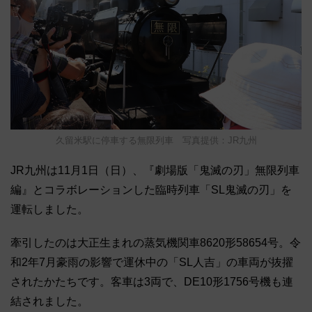
久留米駅に停車する無限列車 写真提供：JR九州
JR九州は11月1日（日）、『劇場版「鬼滅の刃」無限列車
編』とコラボレーションした臨時列車「SL鬼滅の刃」を
運転しました。
牽引したのは大正生まれの蒸気機関車8620形58654号。令
和2年7月豪雨の影響で運休中の「SL人吉」の車両が抜擢
されたかたちです。客車は3両で、DE10形1756号機も連
結されました。