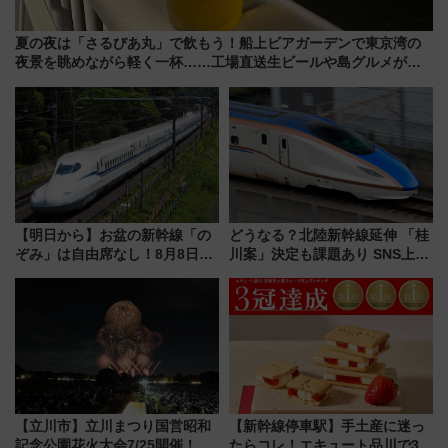
夏の夜は「さるびあ丸」で飲もう！船上ビアガーデンで東京湾の
夜景を眺めながら軽く一杯……工場直送生ビールや島グルメが美
味い
【明日から】お盆の新幹線「の
どうなる？北陸新幹線延伸 「桂
ぞみ」は自由席なし！8月8日午
川案」決定も課題あり SNS上の
前はほぼ満席…でも数時間ズラ
声は
せば空きが見つかることも 混
雑避ける「空席」探しのコツ
【立川市】立川まつり国営昭和
【新幹線停車駅】手土産に迷っ
記念公園花火大会7/25開催！
たらコレ！エキュート品川で3年