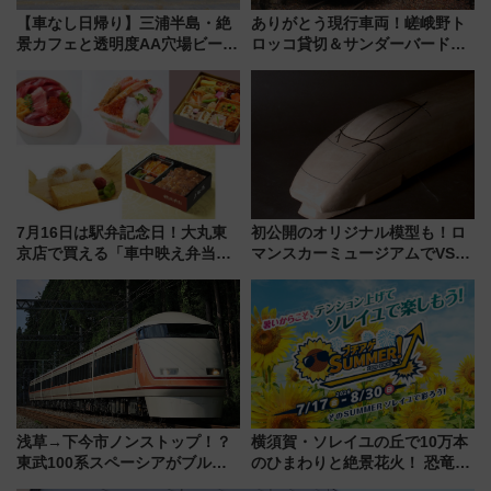
【車なし日帰り】三浦半島・絶
ありがとう現行車両！嵯峨野ト
景カフェと透明度AA穴場ビーチ
ロッコ貸切＆サンダーバードレ
を巡る！ おトクな電車きっぷ活
ストランで語り合う秋の京都
用してストレスフリー旅へ行こ
斉藤雪乃＆福原トシヒロと行
う！
く！9月13日「京都の鉄道満喫
ツアー」開催
7月16日は駅弁記念日！大丸東
初公開のオリジナル模型も！ロ
京店で買える「車中映え弁当」
マンスカーミュージアムでVSE
フェア【2026年夏】
の設計秘話に迫る企画展が7月
15日スタート
浅草→下今市ノンストップ！？
横須賀・ソレイユの丘で10万本
東武100系スペーシアがブルー
のひまわりと絶景花火！ 恐竜や
リボン賞35周年記念で「デビュ
ドッグプールなど三浦半島の日