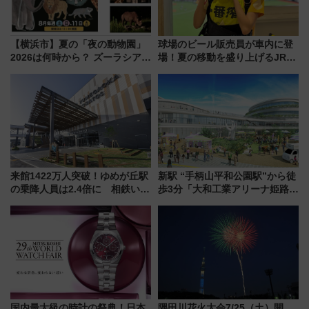
【横浜市】夏の「夜の動物園」
球場のビール販売員が車内に登
2026は何時から？ ズーラシア・
場！夏の移動を盛り上げるJR九
野毛山・金沢の電車アクセスや
州「ビール新幹線」7月31日・8
見どころ、限定イベントを徹底
月7日限定 ソフトバンクホーク
解説！
スとコラボ
来館1422万人突破！ゆめが丘駅
新駅 “手柄山平和公園駅”から徒
の乗降人員は2.4倍に 相鉄いず
歩3分「大和工業アリーナ姫路」
み野線「ゆめが丘ソラトス」2周
10月開業！Novelbright公演 や
年祭にそうにゃん＆DB.スター
大相撲巡業など 豪華イベントと
マンが登場
アクセス
国内最大級の時計の祭典！日本
隅田川花火大会7/25（土）開