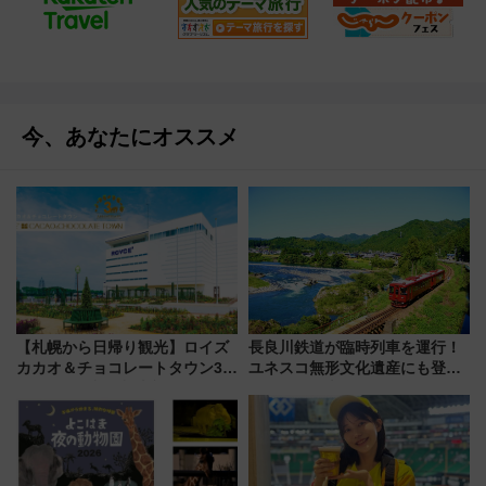
今、あなたにオススメ
【札幌から日帰り観光】ロイズ
長良川鉄道が臨時列車を運行！
カカオ＆チョコレートタウン3周
ユネスコ無形文化遺産にも登録
年！ 9月は入場料半額やチョコ
された「郡上おどり」楽しむ人
詰め放題を開催、ロイズタウン
に 乗車には予約が必要
駅からのアクセスも