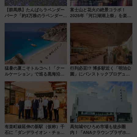
【群馬県】たんばらラベンダー
富士山と花火の絶景コラボ！
パーク「約3万株のラベンダー」
2026年「河口湖湖上祭」を楽し
が見頃！新幹線＆無料送迎バス
む完全ガイド＆鉄道アクセスの
で都心から約1時間半で夏の絶景
ススメ
を！
猛暑の夏こそトルコへ！「クー
行列必至!? 博多駅近く「明治公
ルケーション」で巡る黒海沿岸
園」にパンストックプロデュー
やエーゲ海の避暑リゾート 関
スの新業態『Land Bageri』8/7
連検索数が前年比237％増、ナ
オープン 秋からはビストロ営業
ショジオも認める『2026年に訪
も！
れるべき世界の旅先』
有楽町線延伸の新駅（仮称）千
高知城やひろめ市場も徒歩圏
石に「ダンデライオン・チョコ
内！「ANAクラウンプラザホテ