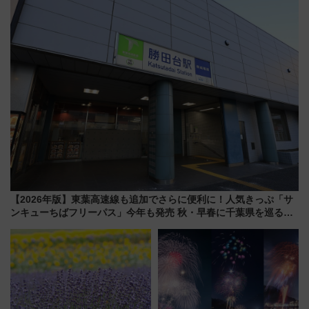
ー当時の停車駅」を再現 運転
帰りお出かけ最新情報（2026年
時刻や特急券の買い方を紹介
7月17日～開催）
【2026年版】東葉高速線も追加でさらに便利に！人気きっぷ「サ
ンキューちばフリーパス」今年も発売 秋・早春に千葉県を巡るな
ら使い勝手・コスパ抜群