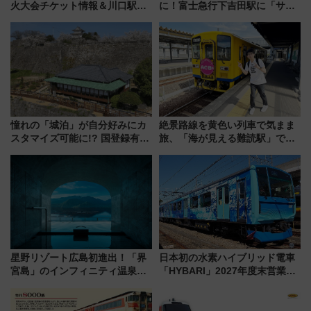
火大会チケット情報＆川口駅か
に！富士急行下吉田駅に「サ電
らのアクセスガイド
（SADEN）」2026年12月開
業 行き交う電車の音や振動を
感じながら「ととのう」新感覚
憧れの「城泊」が自分好みにカ
絶景路線を黄色い列車で気まま
スタマイズ可能に!? 国登録有形
旅、「海が見える難読駅」で幸
文化財・丸亀城「延寿閣別館」
せの黄色いハンカチに願いを
にオーダーメイド型の宿泊プラ
「新・鉄道ひとり旅」279回目
ンが誕生！
の舞台は「島原鉄道」
星野リゾート広島初進出！「界
日本初の水素ハイブリッド電車
宮島」のインフィニティ温泉と
「HYBARI」2027年度末営業運
古式サウナ「石風呂」を大解剖
転へ 鉄道・発電・まちづくり
宿泊料金・アクセスは？（2026
で水素利活用が加速
年7月23日開業）