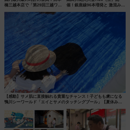
橋三越本店で「第29回三越ワー
催！銀座線96本増発と 激混みの
ルドウォッチフェア」開幕
「浅草駅」を回避する最寄り駅･
【2026年8月5日～25日】
アクセス攻略法、2万発の花火が
都心の夜に！
【感動】サメ肌に直接触れる貴重なチャンス！子どもも虜になる
鴨川シーワールド「エイとサメのタッチングプール」【夏休み限
定企画】