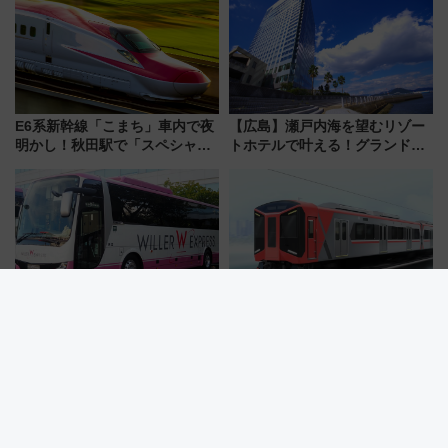
変更点まとめ
E6系新幹線「こまち」車内で夜
【広島】瀬戸内海を望むリゾー
明かし！秋田駅で「スペシャル
トホテルで叶える！グランドプ
ナイト」8月開催、料金や予約方
リンスホテル広島のフォトウエ
法は？
ディング＆カジュアルパーティ
ープラン
約半数が「お盆は帰省予定な
阪神電車初の座席指定サービス
し」！物価高・運賃値上げが財
名は「らくやんシート」に！新
布を直撃、往復1万円以内なら帰
型3000系で大阪梅田～山陽姫路
りたいけど……【WILLER お盆
を快適移動
帰省動向調査】