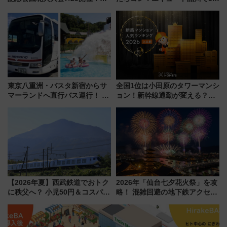
5000発の花火が夜を彩る 今年は
連続売上1位を獲得した定番手土
混雑に要注意、その理由は
産スイーツとは？
東京八重洲・バスタ新宿からサ
全国1位は小田原のタワーマンシ
マーランドへ直行バス運行！ お
ョン！新幹線通勤が変える？
トクな1Dayパスで夏のプールと
「住みたい街」の最新トレンド
推し活を楽しもう！（2026年
【新築マンション人気ランキン
8/1～31）
グ】
【2026年夏】西武鉄道でおトク
2026年「仙台七夕花火祭」を攻
に秩父へ？ 小児50円＆コスパ最
略！ 混雑回避の地下鉄アクセス
強きっぷで「安・近・短」な家
からまだ買える有料席情報、花
族旅行！ 深夜の正丸トンネル探
火前に楽しむ仙台観光ルートま
検や特急ラビューも
で解説！