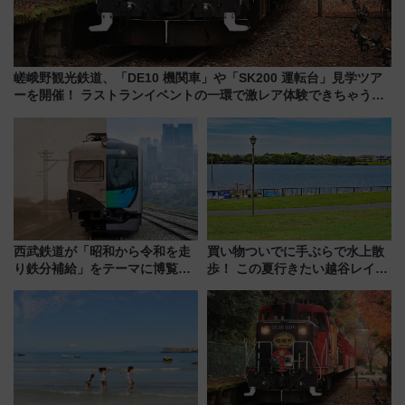
嵯峨野観光鉄道、「DE10 機関車」や「SK200 運転台」見学ツア
ーを開催！ ラストランイベントの一環で激レア体験できちゃうか
も 参加方法やスケジュールをご紹介
西武鉄道が「昭和から令和を走
買い物ついでに手ぶらで水上散
り鉄分補給」をテーマに博覧会
歩！ この夏行きたい越谷レイク
を実施！くすのきホールで8月
タウンの新たな水辺の憩いエリ
14日から 新車両「トキイロ」体
ア「LAKESIDE PARK」（埼玉
験ブースも アクセスや申込方法
県越谷市）
を解説