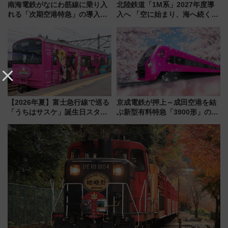
南海電鉄がなにわ筋線に乗り入
北陸鉄道「1M系」2027年度導
れる「次期空港特急」の導入を
入へ 「空に始まり、海へ続く」
決定！ピニンファリーナによる
白山比咩神社をモチーフにした
日本初の鉄道デザイン
神秘的なデザイン
【2026年夏】富士急行線で巡る
京成電鉄が押上～成田空港を結
「うちはサスケ」誕生日スタン
ぶ新型有料特急「3900形」のコ
プラリー！富士急ハイランド限
ンセプト・デザイン公開 愛称
定グルメ＆グッズ徹底ガイド
募集も実施