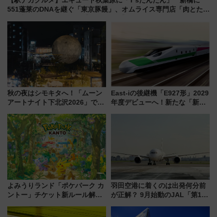
【駅ナカグルメ】エキュート秋葉原に「T’sたんたん」 新橋に
551蓬莱のDNAを継ぐ「東京豚饅」、オムライス専門店「肉とたま
ご」新グルメ続々登場！【2026年8月】
秋の夜はシモキタへ！「ムーン
East-iの後継機「E927形」2029
アートナイト下北沢2026」でイ
年度デビューへ！新たな「新幹
マーシブシアターやアート巡り
線専用検測車」の性能を徹底解
を満喫しよう
説【JR東日本】
よみうりランド「ポケパーク カ
羽田空港に着くのは出発何分前
ントー」チケット新ルール解
が正解？ 9月始動のJAL「第1タ
説！購入制限の緩和と入場時の
ーミナル北側サテライト」は徒
本人確認が11月スタート
歩1キロ超え！ 知っておきたい