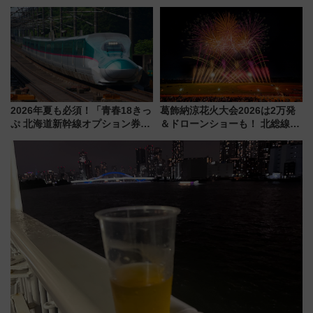
レート」が出店！ 東京メトロが
ル高知」が8月開業
1億円出資で挑む新時代のまちづ
くりとは？
2026年夏も必須！「青春18きっ
葛飾納涼花火大会2026は2万発
ぷ 北海道新幹線オプション券」
＆ドローンショーも！ 北総線を
自動改札対応ルールと途中下車
使った穴場アクセスや臨時列
の罠
車、観覧スポット情報と周辺観
光まとめ（7/28開催）