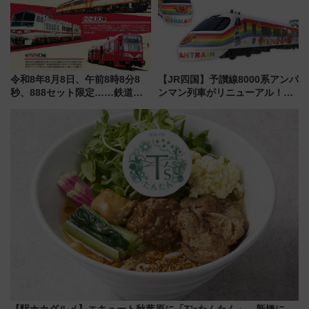
令和8年8月8日、午前8時8分8
【JR四国】予讃線8000系アンパ
秒、888セット限定……鉄道各
ンマン列車がリニューアル！内
社の「8・8・8」な記念きっぷ
外装デザイン公開 デビューは
たち
今年12月