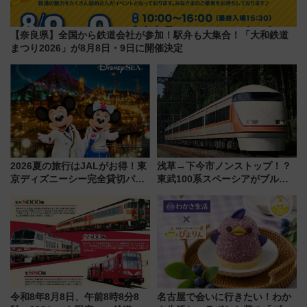
【奈良県】全国から鉄道会社が参加！駅弁も大集合！「大和鉄道
まつり2026」が8月8日・9日に開催決定
2026夏の旅行はJALがお得！東
浅草→下今市ノンストップ！？
京ディズニーシー完全貸切パー
東武100系スペーシアがブルー
ティー招待券が当たるキャンペ
リボン賞35周年記念で「デビュ
ーン始まる 条件は「夏の国内
ー当時の停車駅」を再現 運転
線に2回搭乗」
時刻や特急券の買い方を紹介
令和8年8月8日、午前8時8分8
名古屋で会いに行きたい！わか