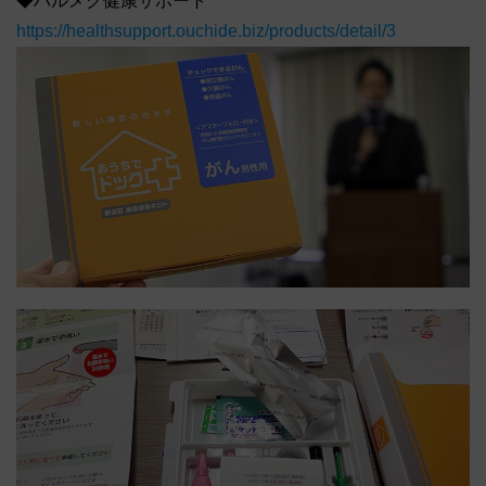
◆ハルメク健康サポート
https://healthsupport.ouchide.biz/products/detail/3