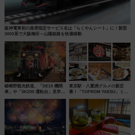
阪神電車初の座席指定サービス名は「らくやんシート」に！新型
3000系で大阪梅田～山陽姫路を快適移動
嵯峨野観光鉄道、「DE10 機関
東京駅・八重洲グルメの新定
車」や「SK200 運転台」見学ツ
番！「TOFROM YAESU」ミシ
アーを開催！ ラストランイベン
ュラン店から大衆酒場まで68店
トの一環で激レア体験できちゃ
舗が集結した食の空間を徹底解
うかも 参加方法やスケジュール
剖！（9/10開業）
をご紹介