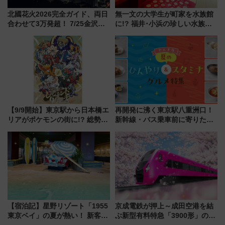
北國花火2026完全ガイド、両日
無一文の大学生が町家を水族館
合わせて3万発超！ 7/25金沢大
に!? 福井･小浜の珍しい水族
会・8/1川北大会の2つの花火大
館、世界に一つだけの塗り箸制
会の日程・アクセス・観覧席ま
作体験、鯖街道の御食国など 小
とめ（石川県）
浜観光レポ 第2弾
【9/9開始】東京駅から日本橋エ
再開発に沸く東京駅八重洲口！
リアがポケモンの街に!? 総勢
新幹線・バス乗車前に寄りたい
100匹以上が出現「レジェンド
「ヤエチカ」2026年夏の「ひん
リサーチ」本格謎解き・グッズ
やり＆スタミナグルメ」6選【新
情報まとめ
店舗も！】
【宿泊記】星野リゾート「1955
京成電鉄が押上～成田空港を結
東京ベイ」の夏が熱い！ 新客室
ぶ新型有料特急「3900形」のコ