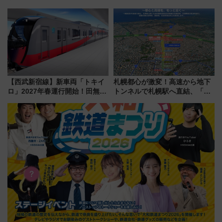
らわあスペシャルセール」スタ
21日にリニューアル発売
ート 夕朝食ビュッフェ付きで
快適な船旅はいかが？
【西武新宿線】新車両「トキイ
札幌都心が激変！高速から地下
ロ」2027年春運行開始！田無・
トンネルで札幌駅へ直結、「創
新所沢にも停車 2028年春には
成川通都心アクセス道路」が7月
「第2弾」も
から本格着工、延長4.8km整備
事業の全貌