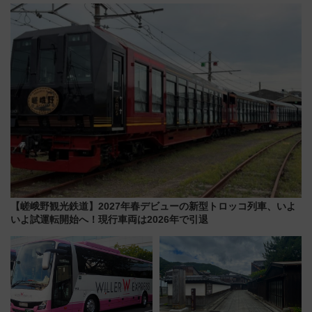
「50sスターダムルーム」とア
ンセプト・デザイン公開 愛称
メリカングルメ＆絶品スイーツ
募集も実施
を満喫（千葉県浦安市）
【嵯峨野観光鉄道】2027年春デビューの新型トロッコ列車、いよ
いよ試運転開始へ！現行車両は2026年で引退