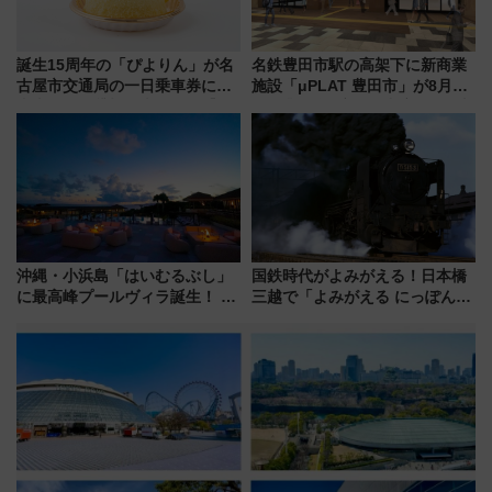
誕生15周年の「ぴよりん」が名
名鉄豊田市駅の高架下に新商業
古屋市交通局の一日乗車券に！
施設「μPLAT 豊田市」が8月26
東山線では貸切電車も登場【限
日開業！全8店舗が出店し街の新
定1万5000枚】
たな玄関口へ
沖縄・小浜島「はいむるぶし」
国鉄時代がよみがえる！日本橋
に最高峰プールヴィラ誕生！ 石
三越で「よみがえる にっぽんの
垣島から船で向かう究極のご褒
鉄道展」7/22-8/3開催、広田尚
美旅「何もしない贅沢」を体験
敬の名作写真も、駅弁フェスも
してみない？
同時開催！