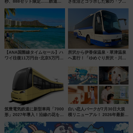
秒、888セット限定……鉄道各
さ生活とコラボした紫の「ブル
社の「8・8・8」な記念きっぷ
ーベリーぴよりん」期間限定販
たち
売
【ANA国際線タイムセール】ハ
所沢から伊香保温泉・草津温泉
ワイ往復11万円台･北京5万円台
へ直行！「ゆめぐり所沢・川越
～、憧れのビジネスクラスも！
号」で群馬の温泉旅をもっと気
来春のGW旅行まで狙える激ア
軽に 運行ダイヤ・運賃を解説
ツ路線まとめ（8/10まで）
筑豊電気鉄道に新型車両「7000
白い恋人パークが7月30日大規
形」2027年導入！沿線の花をイ
模リニューアル！ 2026年最新の
メージしたイエローを採用 車
新エリア・工場見学の見どころ
内は落ち着いたゆとりある空間
と料金・アクセスを徹底解説
に
（札幌市）