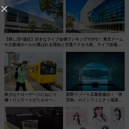
【推し活×遠征】好きなライブ会場ランキングTOP3！ 東京ドーム
や大阪城ホールが選ばれる理由と交通アクセス術、ライブ会場に
何を求める？
希少なナローゲージにねじり
星野リゾート広島初進出！「界
橋！ジェラートがミルキー
宮島」のインフィニティ温泉と
米！？「新・鉄道ひとり旅」
古式サウナ「石風呂」を大解剖
278回目の舞台は「三岐鉄道北
宿泊料金・アクセスは？（2026
勢線」
年7月23日開業）