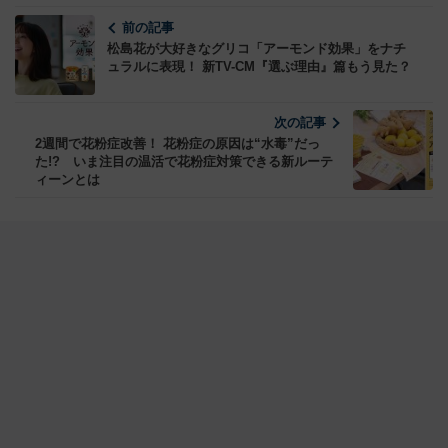
前の記事
松島花が大好きなグリコ「アーモンド効果」をナチ
ュラルに表現！ 新TV-CM『選ぶ理由』篇もう見た？
次の記事
2週間で花粉症改善！ 花粉症の原因は“水毒”だっ
た!? いま注目の温活で花粉症対策できる新ルーテ
ィーンとは