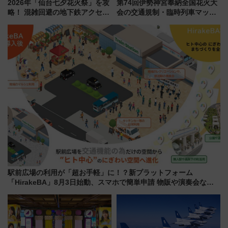
2026年「仙台七夕花火祭」を攻
第74回伊勢神宮奉納全国花火大
略！ 混雑回避の地下鉄アクセス
会の交通規制・臨時列車マッ
からまだ買える有料席情報、花
プ！JR東海・近鉄で快適にアク
火前に楽しむ仙台観光ルートま
セス
で解説！
駅前広場の利用が「超お手軽」に！？新プラットフォーム
「HirakeBA」8月3日始動、スマホで簡単申請 物販や演奏会など
に【JR東日本】