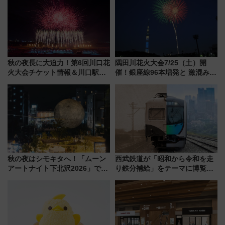
秋の夜長に大迫力！第6回川口花
隅田川花火大会7/25（土）開
火大会チケット情報＆川口駅か
催！銀座線96本増発と 激混みの
らのアクセスガイド
「浅草駅」を回避する最寄り駅･
アクセス攻略法、2万発の花火が
都心の夜に！
秋の夜はシモキタへ！「ムーン
西武鉄道が「昭和から令和を走
アートナイト下北沢2026」でイ
り鉄分補給」をテーマに博覧会
マーシブシアターやアート巡り
を実施！くすのきホールで8月
を満喫しよう
14日から 新車両「トキイロ」体
験ブースも アクセスや申込方法
を解説