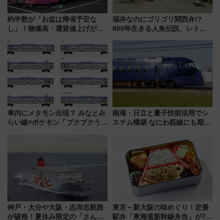
約半数が「お盆は帰省予定な
福井なのにゴリゴリ関西弁!?
し」！物価高・運賃値上げが財
800年生きる人魚伝説、レトロ
布を直撃、往復1万円以内なら帰
建築の町並み「小浜西組」、町
りたいけど……【WILLER お盆
屋カフェで非日常を！週末観光
帰省動向調査】
に最適な小浜の歩き方
車内にメタモン出現？ みなとみ
南海・日立と量子技術活用でシ
らい線×ポケモン「ブクブクうみ
ステム構築 なにわ筋線にも期待
ぞこの街」ラッピング電車が運
乗務員・車両計画作業を短縮へ
行開始に！ この夏は直通列車で
横浜へ！
神戸・大分や大阪・志布志航路
東京～新大阪の味めぐり！定番
が破格！夏休み限定の「さんふ
駅弁「東海道新幹線弁当」が7月