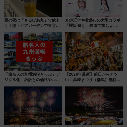
夏の夜は「さるびあ丸」で飲も
JR東日本×櫻坂46の大型コラボ
う！船上ビアガーデンで東京湾
「櫻坂46と、鉄道で旅しよ
の夜景を眺めながら軽く一
う。」が7月20日より始動！新
杯……工場直送生ビールや島グ
潟・長野・庄内へ
ルメが美味い
「旅名人の九州満喫きっぷ」デ
【2026年最新】前日からアツ
ジタル化 紙版との価格やルー
い！高崎まつり（群馬）無料観
ルの違いを解説
覧エリアから初開催100人みこ
しまで