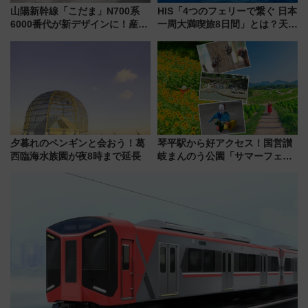
山陽新幹線「こだま」N700系
HIS「4つのフェリーで繋ぐ 日本
6000番代が新デザインに！産学
一周大満喫旅8日間」とは？天橋
連携で描く瀬戸内の波模様 運
立・小樽・日光東照宮など全国
用は今冬から
の絶景＆限定グルメを網羅！煩
雑な手続きも不要でお手軽に楽
しめるプランが登場
夕暮れのペンギンと会おう！葛
琴平駅から好アクセス！国営讃
西臨海水族園が夜8時まで延長
岐まんのう公園「サマーフェス
タ」コキアに、ひまわりに、カ
ブトムシに楽しいがいっぱい