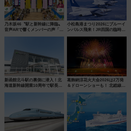
乃木坂46〝駅と新幹線に降臨〟
小松島港まつり2026にブルーイ
音声ARで響くメンバーの声「真
ンパルス飛来！JR四国の臨時ダ
夏の全国ツアー2026」
イヤや駐車場予約を徹底解説
新函館北斗駅の裏側に潜入！北
葛飾納涼花火大会2026は2万発
海道新幹線開業10周年で駅長
＆ドローンショーも！ 北総線を
室・地下通路など公開イベン
使った穴場アクセスや臨時列
ト 参加方法や体験内容を紹介
車、観覧スポット情報と周辺観
光まとめ（7/28開催）