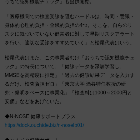
うちで認知機能チェック」も提供開始。
「医療機関での検査受診を阻むハードルは、時間・意識・
身体的心理的負担・金銭的負担の4つ。そこを、自らのリ
スクに気づいていない健常者に対して早期リスクアラート
を行い、適切な受診をすすめていく」と松尾代表はいう。
松尾代表はまた、この事業者むけ「おうちで認知機能チェ
ック」の特長について、「健診データを深層学習し、
MMSEを高精度に推定」「過去の健診結果データを入力す
るだけ、検査負担ゼロ」「東京大学 酒谷特任教授の研
究・発明をベースに事業化」「検査料は1000～2000円と
安価」などをあげていた。
◆N-NOSE 健康サポートプラス
https://dock.ouchide.biz/n-noselp01/