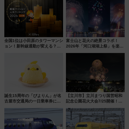
りたいけど……【WILLER お盆
別企画
帰省動向調査】
全国1位は小田原のタワーマンシ
富士山と花火の絶景コラボ！
ョン！新幹線通勤が変える？
2026年「河口湖湖上祭」を楽し
「住みたい街」の最新トレンド
む完全ガイド＆鉄道アクセスの
【新築マンション人気ランキン
ススメ
グ】
誕生15周年の「ぴよりん」が名
【立川市】立川まつり国営昭和
古屋市交通局の一日乗車券に！
記念公園花火大会7/25開催！
東山線では貸切電車も登場【限
5000発の花火が夜を彩る 今年は
定1万5000枚】
混雑に要注意、その理由は