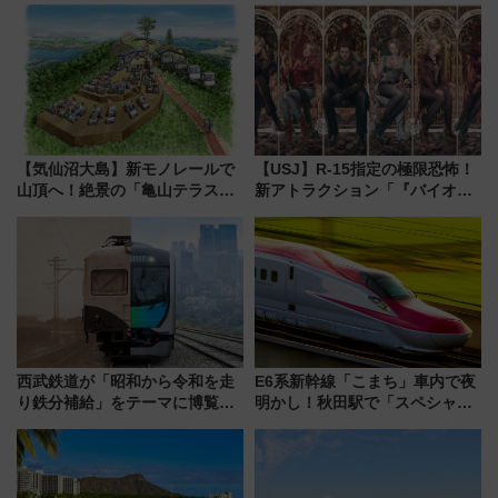
【気仙沼大島】新モノレールで
【USJ】R-15指定の極限恐怖！
山頂へ！絶景の「亀山テラス
新アトラクション「『バイオハ
360°」が7月19日オープン、休
ザード レクイエム』 ザ・ダイ
暇村のお得な日帰りプランも登
ブ」今秋登場 ―予測不能の恐
場
怖に泣き叫べ―
西武鉄道が「昭和から令和を走
E6系新幹線「こまち」車内で夜
り鉄分補給」をテーマに博覧会
明かし！秋田駅で「スペシャル
を実施！くすのきホールで8月
ナイト」8月開催、料金や予約方
14日から 新車両「トキイロ」体
法は？
験ブースも アクセスや申込方法
を解説