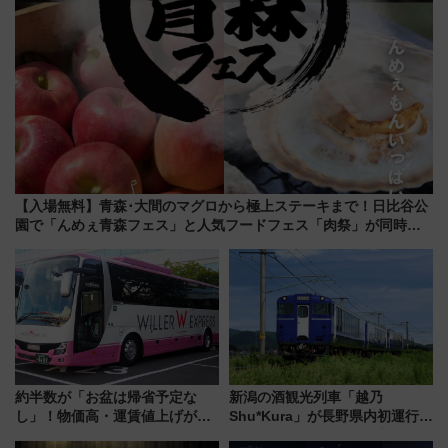
【入場無料】青森･大間のマグロから極上ステーキまで！日比谷公
園で「んめぇ青森フェス」と人気フードフェス「肉祭」が同時開
催に！
約半数が「お盆は帰省予定な
新潟の酒観光列車「越乃
し」！物価高・運賃値上げが財
Shu*Kura」が長野県内初運行！
布を直撃、往復1万円以内なら帰
地酒と食を味わう信州プレDC特