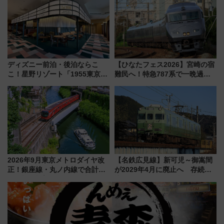
横浜へ！
浜観光レポ 第2弾
ディズニー前泊・後泊ならこ
【ひなたフェス2026】宮崎の宿
こ！星野リゾート「1955東京ベ
難民へ！特急787系で一晩過ご
イ」が子連れや夕食難民を救う5
せる夜間滞在型イベント「スワ
つの理由 無料バス＆24時間サー
ローおひさま」が救世主に？
ビスで混雑回避
2026年9月東京メトロダイヤ改
【名鉄広見線】新可児～御嵩間
正！銀座線・丸ノ内線で合計
が2029年4月に廃止へ 存続協
212本の大増発、混雑緩和に期
議終了で100年の歴史に幕
待