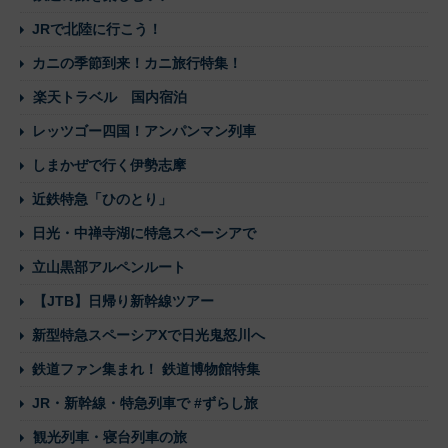
JRで北陸に行こう！
カニの季節到来！カニ旅行特集！
楽天トラベル 国内宿泊
レッツゴー四国！アンパンマン列車
しまかぜで行く伊勢志摩
近鉄特急「ひのとり」
日光・中禅寺湖に特急スペーシアで
立山黒部アルペンルート
【JTB】日帰り新幹線ツアー
新型特急スペーシアXで日光鬼怒川へ
鉄道ファン集まれ！ 鉄道博物館特集
JR・新幹線・特急列車で #ずらし旅
観光列車・寝台列車の旅