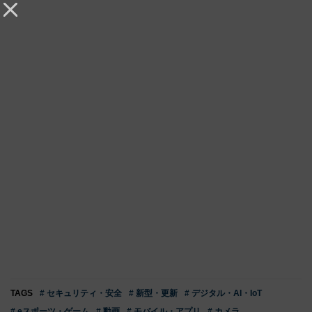
TAGS
# セキュリティ・安全
# 新型・更新
# デジタル・AI・IoT
# eスポーツ・ゲーム
# 動画
# モバイル・アプリ
# カメラ