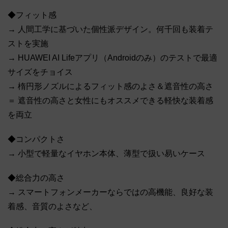
◆フィット感
→ 人間工学に基づいた個性派デザイン。何千回も装着テ
ストを実施
→ HUAWEI AI Lifeアプリ（Androidのみ）のテストで最適
サイズをチョイス
→ 楕円形ノズルによるフィット感のよさ＆遮音性の高さ
＝ 遮音性の高さと女性にもオススメできる軽快な装着感
を両立
◆コンパクトさ
→ 小型で軽量なイヤホン本体、薄型で扱い易いケース
◆総合力の高さ
→ スマートフォンメーカーならではの高機能、良好な装
着感、音質のよさなど、