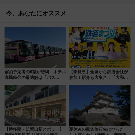
今、あなたにオススメ
宿泊予定者の9割が悲鳴…ホテル
【奈良県】全国から鉄道会社が
高騰時代の最適解は「バス
参加！駅弁も大集合！「大和鉄
泊」!? WILLER最新調査で判明
道まつり2026」が8月8日・9日
した、推し活遠征や観光時のリ
に開催決定
アルな懐事情
【博多駅・筑紫口新スポット】
夏休みの家族旅行先にぴった
新幹線高架下「VIERRA博多テ
り！都心から1時間の「湘南西エ