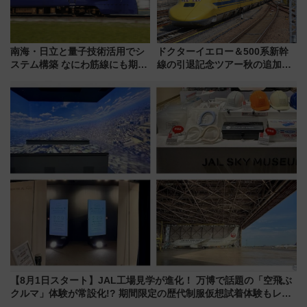
南海・日立と量子技術活用でシ
ドクターイエロー＆500系新幹
ステム構築 なにわ筋線にも期待
線の引退記念ツアー秋の追加企
乗務員・車両計画作業を短縮へ
画が決定！乗車体験やグッズ・
ホテル情報まとめ
【8月1日スタート】JAL工場見学が進化！ 万博で話題の「空飛ぶ
クルマ」体験が常設化!? 期間限定の歴代制服仮想試着体験もレポ
ート