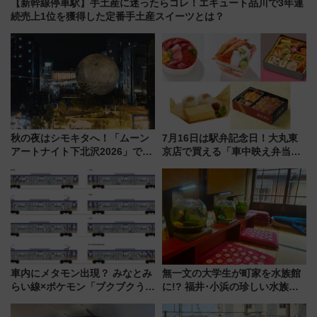
【新幹線停車駅】手土産に迷ったらコレ！エキュート品川で3年連
続売上1位を獲得した定番手土産スイーツとは？
秋の夜はシモキタへ！「ムーン
7月16日は駅弁記念日！大丸東
アートナイト下北沢2026」でイ
京店で買える「車中映え弁当」
マーシブシアターやアート巡り
フェア【2026年夏】
を満喫しよう
車内にメタモン出現？ みなとみ
無一文の大学生が町家を水族館
らい線×ポケモン「ブクブクうみ
に!? 福井･小浜の珍しい水族
ぞこの街」ラッピング電車が運
館、世界に一つだけの塗り箸制
行開始に！ この夏は直通列車で
作体験、鯖街道の御食国など 小