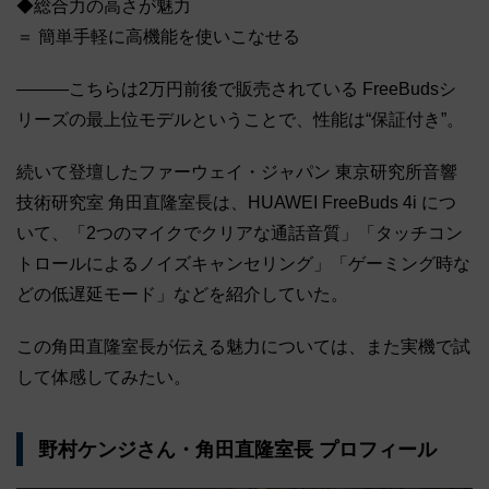
◆総合力の高さが魅力
＝ 簡単手軽に高機能を使いこなせる
―――こちらは2万円前後で販売されている FreeBudsシ
リーズの最上位モデルということで、性能は“保証付き”。
続いて登壇したファーウェイ・ジャパン 東京研究所音響
技術研究室 角田直隆室長は、HUAWEI FreeBuds 4i につ
いて、「2つのマイクでクリアな通話音質」「タッチコン
トロールによるノイズキャンセリング」「ゲーミング時な
どの低遅延モード」などを紹介していた。
この角田直隆室長が伝える魅力については、また実機で試
して体感してみたい。
野村ケンジさん・角田直隆室長 プロフィール