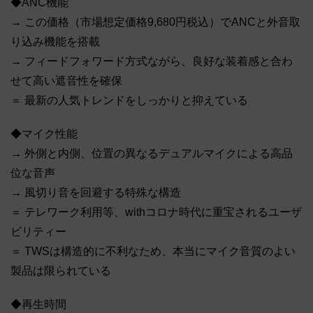
◆ANC機能
→ この価格（市場想定価格9,680円税込）でANCと外音取
り込み機能を搭載
→ フィードフォワード方式ながら、良好な装着感と合わ
せて高い遮音性を確保
＝ 最新の人気トレンドをしっかりと抑えている
◆マイク性能
→ 外側と内側、位置の異なるデュアルマイクによる高品
位な音声
→ 風切り音を回避する特殊な構造
＝ テレワーク利用等、withコロナ時代に重宝されるユーザ
ビリティー
＝ TWSは構造的に不利なため、本当にマイク音質のよい
製品は限られている
◆再生時間