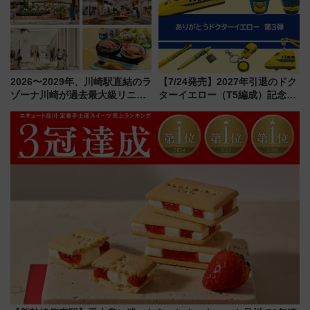
ュッフェを現地レポ
都心の夜に！
2026〜2029年、川崎駅直結のラ
【7/24発売】2027年引退のドク
ゾーナ川崎が過去最大級リニュ
ターイエロー（T5編成）記念グ
ーアル！ フードコート拡大など
ッズ7種が登場！ 新幹線車内放
「いつから何が変わるか」徹底
送の目覚まし時計など通販・販
解説！
売店舗まとめ