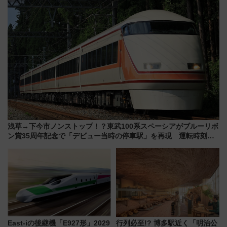
浅草→下今市ノンストップ！？東武100系スペーシアがブルーリボ
ン賞35周年記念で「デビュー当時の停車駅」を再現 運転時刻や
特急券の買い方を紹介
East-iの後継機「E927形」2029
行列必至!? 博多駅近く「明治公