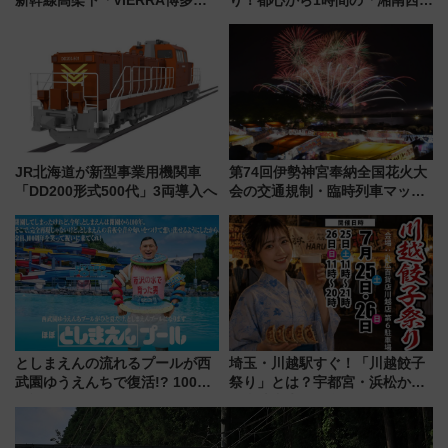
ラス」が9/18開業！九州初出店
リア」満喫ガイド 鎌倉・江の
など注目の全6店舗 「博多活憩
島とは異なる魅力を持つ今夏の
通り」も一新
注目スポット
JR北海道が新型事業用機関車
第74回伊勢神宮奉納全国花火大
「DD200形式500代」3両導入へ
会の交通規制・臨時列車マッ
プ！JR東海・近鉄で快適にアク
セス
としまえんの流れるプールが西
埼玉・川越駅すぐ！「川越餃子
武園ゆうえんちで復活!? 100周
祭り」とは？宇都宮・浜松から
年記念企画＆「春日のうん○スラ
ご当地和牛まで全国の人気餃子
イダー」に注目 2026年夏は所
を食べ比べ【7月25日・26日開
沢へ遊びに行こう
催】