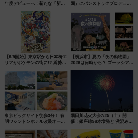
年度デビューへ！新たな「新幹
園」にパンストックプロデュー
線専用検測車」の性能を徹底解
スの新業態『Land Bageri』8/7
説【JR東日本】
オープン 秋からはビストロ営業
も！
【9/9開始】東京駅から日本橋エ
【横浜市】夏の「夜の動物園」
リアがポケモンの街に!? 総勢
2026は何時から？ ズーラシア・
100匹以上が出現「レジェンド
野毛山・金沢の電車アクセスや
リサーチ」本格謎解き・グッズ
見どころ、限定イベントを徹底
情報まとめ
解説！
東京ビッグサイト徒歩3分！ 有
隅田川花火大会7/25（土）開
明ワシントンホテル改装オープ
催！銀座線96本増発と 激混みの
ン直前「ゆりかもめ運転台付き
「浅草駅」を回避する最寄り駅･
客室」や海鮮丼が人気の朝食ビ
アクセス攻略法、2万発の花火が