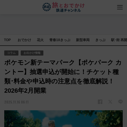
TOP
おでかけ
花火
青春18きっぷ
新型車両
きっぷ
駅･街 再
コラム
お出かけ情報
ポケモン新テーマパーク【ポケパーク カ
ントー】抽選申込が開始に！チケット種
類･料金や申込時の注意点を徹底解説！
2026年2月開業
2025.11.16 06:11