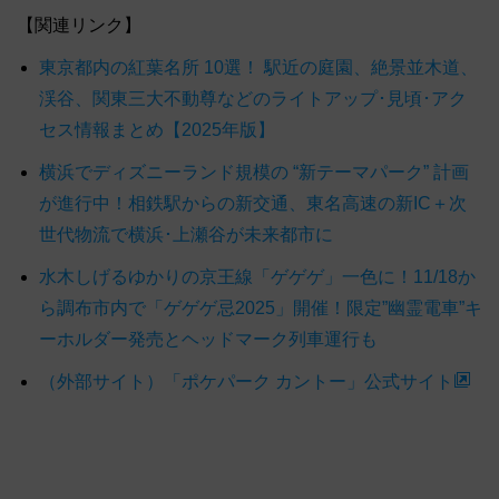
【関連リンク】
東京都内の紅葉名所 10選！ 駅近の庭園、絶景並木道、
渓谷、関東三大不動尊などのライトアップ･見頃･アク
セス情報まとめ【2025年版】
横浜でディズニーランド規模の “新テーマパーク” 計画
が進行中！相鉄駅からの新交通、東名高速の新IC＋次
世代物流で横浜･上瀬谷が未来都市に
水木しげるゆかりの京王線「ゲゲゲ」一色に！11/18か
ら調布市内で「ゲゲゲ忌2025」開催！限定”幽霊電車”キ
ーホルダー発売とヘッドマーク列車運行も
（外部サイト）「ポケパーク カントー」公式サイト