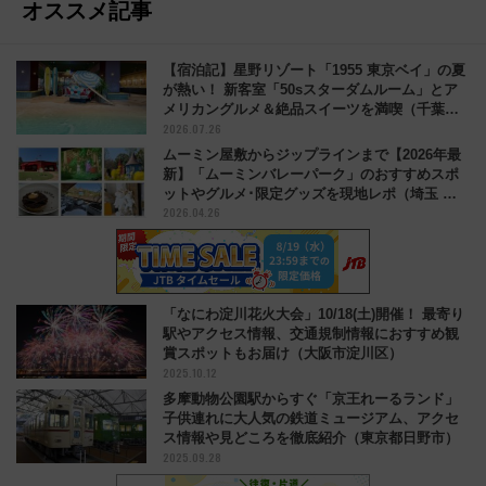
オススメ記事
【宿泊記】星野リゾート「1955 東京ベイ」の夏
が熱い！ 新客室「50sスターダムルーム」とア
メリカングルメ＆絶品スイーツを満喫（千葉県
2026.07.26
浦安市）
ムーミン屋敷からジップラインまで【2026年最
新】「ムーミンバレーパーク」のおすすめスポ
ットやグルメ･限定グッズを現地レポ（埼玉 飯
2026.04.26
能市）
「なにわ淀川花火大会」10/18(土)開催！ 最寄り
駅やアクセス情報、交通規制情報におすすめ観
賞スポットもお届け（大阪市淀川区）
2025.10.12
多摩動物公園駅からすぐ「京王れーるランド」
子供連れに大人気の鉄道ミュージアム、アクセ
ス情報や見どころを徹底紹介（東京都日野市）
2025.09.28