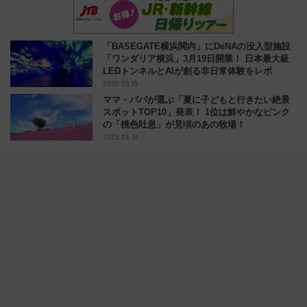
「BASEGATE横浜関内」にDeNAの没入型施設
「ワンダリア横浜」3月19日開業！ 日本最大級
LEDトンネルとAIが創る非日常体験をレポ
2026.03.15
ママ・パパが選ぶ「夏に子どもと行きたい絶景
スポットTOP10」発表！ 1位は鮮やかなピンク
の「桃色吐息」が見頃のあの牧場！
2025.08.14