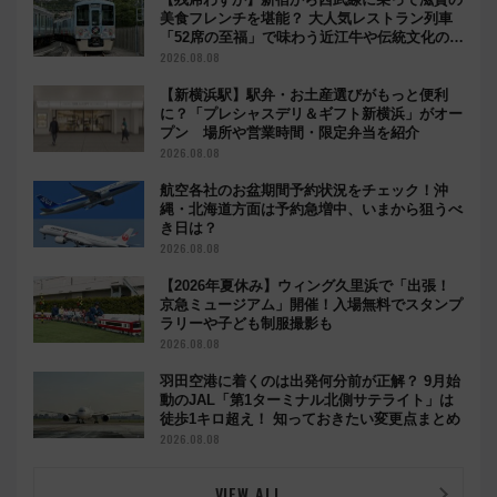
美食フレンチを堪能？ 大人気レストラン列車
「52席の至福」で味わう近江牛や伝統文化の特
別コラボ
2026.08.08
【新横浜駅】駅弁・お土産選びがもっと便利
に？「プレシャスデリ＆ギフト新横浜」がオー
プン 場所や営業時間・限定弁当を紹介
2026.08.08
航空各社のお盆期間予約状況をチェック！沖
縄・北海道方面は予約急増中、いまから狙うべ
き日は？
2026.08.08
【2026年夏休み】ウィング久里浜で「出張！
京急ミュージアム」開催！入場無料でスタンプ
ラリーや子ども制服撮影も
2026.08.08
羽田空港に着くのは出発何分前が正解？ 9月始
動のJAL「第1ターミナル北側サテライト」は
徒歩1キロ超え！ 知っておきたい変更点まとめ
2026.08.08
VIEW ALL