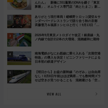
んたん」 新橋に551蓬莱のDNAを継ぐ「東京
豚饅」、オムライス専門店「肉とたまご」新グ
ルメ続々登場！【2026年8月】
ありがとう現行車両！嵯峨野トロッコ貸切＆サ
ンダーバードレストランで語り合う秋の京都
斉藤雪乃＆福原トシヒロと行く！9月13日「京
都の鉄道満喫ツアー」開催
2026年9月東京メトロダイヤ改正！銀座線・丸
ノ内線で合計212本の大増発、混雑緩和に期待
南海電鉄がなにわ筋線に乗り入れる「次期空港
特急」の導入を決定！ピニンファリーナによる
日本初の鉄道デザイン
【明日から】お盆の新幹線「のぞみ」は自由席
なし！8月8日午前はほぼ満席…でも数時間ズラ
せば空きが見つかることも 混雑避ける「空
席」探しのコツ
VIEW ALL