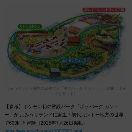
よみうりランド園内の誕生する「ポケパーク カントー」（画像：よみ
うりランド）
【参考】ポケモン初の常設パーク「ポケパーク カント
ー」が よみうりランドに誕生！初代カントー地方の世界
で600匹と冒険（2025年7月26日掲載）
https://tetsudo-ch.com/13006560.html