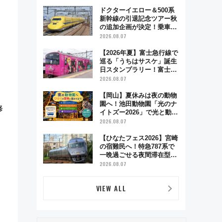
とり旅」279回目の舞台は
「島原鉄道」
ドクターイエロー＆500系
新幹線の引退記念ツアー秋
の追加企画が決定！乗車体
験やグッズ・ホテル情報ま
2026.08.07
とめ
【2026年夏】富士急行線で
巡る「うちはサスケ」誕生
日スタンプラリー！富士急
ハイランド限定グルメ＆グ
2026.08.07
ッズ徹底ガイド
【岡山】夏休みは夜の動物
園へ！池田動物園「光のナ
修
イトズー2026」で光と動物
が彩る特別な夜
2026.08.07
【ひなたフェス2026】宮崎
の宿難民へ！特急787系で
一晩過ごせる夜間滞在型イ
ベント「スワローおひさ
2026.08.07
ま」が救世主に？
VIEW ALL