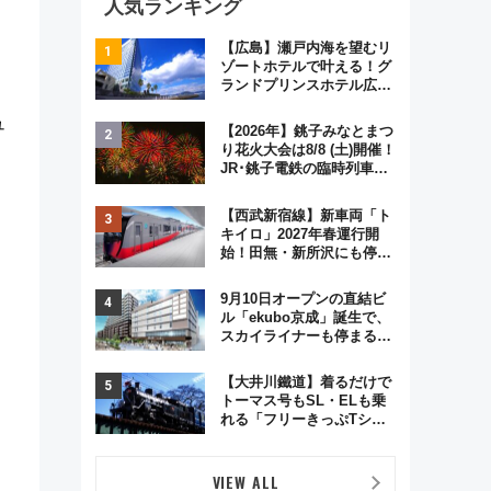
人気ランキング
【広島】瀬戸内海を望むリ
ゾートホテルで叶える！グ
ランドプリンスホテル広島
のフォトウエディング＆カ
ュ
ジュアルパーティープラン
【2026年】銚子みなとまつ
り花火大会は8/8 (土)開催！
JR･銚子電鉄の臨時列車や
アクセス情報、利根川に咲
く8,000発の大迫力＆屋台
【西武新宿線】新車両「ト
を満喫
キイロ」2027年春運行開
始！田無・新所沢にも停
車 2028年春には「第2
弾」も
9月10日オープンの直結ビ
ル「ekubo京成」誕生で、
スカイライナーも停まる巨
大ハブ駅・新鎌ヶ谷はどう
変わる？ 全テナント情報も
【大井川鐵道】着るだけで
公開！
トーマス号もSL・ELも乗
れる「フリーきっぷTシャ
ツ」8月6日より受注販売
VIEW ALL