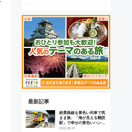
し
最新記事
絶景路線を黄色い列車で気
まま旅、「海が見える難読
駅」で幸せの黄色いハンカ
チに願いを 「新・鉄道ひ
2026.08.07