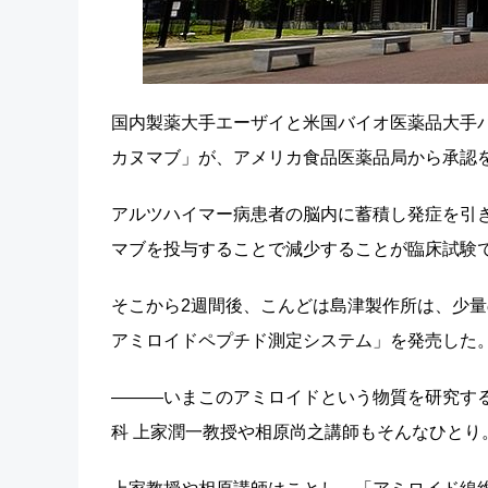
国内製薬大手エーザイと米国バイオ医薬品大手
カヌマブ」が、アメリカ食品医薬品局から承認を
アルツハイマー病患者の脳内に蓄積し発症を引
マブを投与することで減少することが臨床試験
そこから2週間後、こんどは島津製作所は、少量
アミロイドペプチド測定システム」を発売した
―――いまこのアミロイドという物質を研究する
科 上家潤一教授や相原尚之講師もそんなひとり