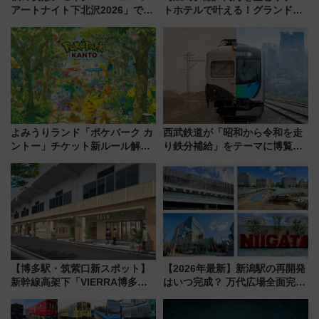
アートナイト下北沢2026」でイ
トホテルで叶える！グランドプ
マーシブシアターやアート巡り
リンスホテル広島のフォトウエ
を満喫しよう
ディング＆カジュアルパーティ
ープラン
よみうりランド「ポケパーク カ
西武鉄道が「昭和から令和を走
ントー」チケット新ルール解
り鉄分補給」をテーマに博覧会
説！購入制限の緩和と入場時の
を実施！くすのきホールで8月
本人確認が11月スタート
14日から 新車両「トキイロ」体
験ブースも アクセスや申込方法
を解説
【博多駅・筑紫口新スポット】
【2026年最新】新潟駅の再開発
新幹線高架下「VIERRA博多テ
はいつ完成？ 万代広場全面完成
ラス」が9/18開業！九州初出店
から「にいがた2キロ」・古町再
など注目の全6店舗 「博多活憩
開発、バスタ新潟構想まで徹底