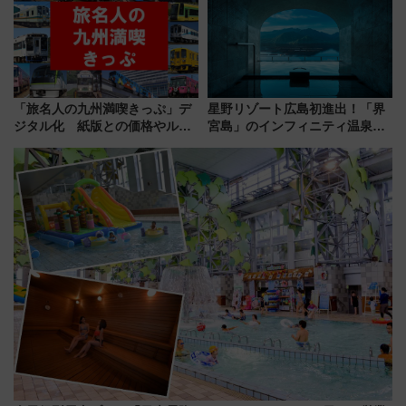
通り」も一新
解説！
「旅名人の九州満喫きっぷ」デ
星野リゾート広島初進出！「界
ジタル化 紙版との価格やルー
宮島」のインフィニティ温泉と
ルの違いを解説
古式サウナ「石風呂」を大解剖
宿泊料金・アクセスは？（2026
年7月23日開業）