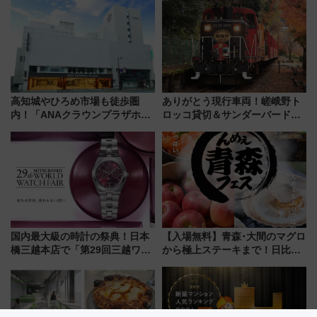
CHIKUGO」で巡る福岡･太宰
府･柳川の旅！YouTubeが公開
に
高知城やひろめ市場も徒歩圏
ありがとう現行車両！嵯峨野ト
内！「ANAクラウンプラザホテ
ロッコ貸切＆サンダーバードレ
ル高知」が8月開業
ストランで語り合う秋の京都
斉藤雪乃＆福原トシヒロと行
く！9月13日「京都の鉄道満喫
ツアー」開催
国内最大級の時計の祭典！日本
【入場無料】青森･大間のマグロ
橋三越本店で「第29回三越ワー
から極上ステーキまで！日比谷
ルドウォッチフェア」開幕
公園で「んめぇ青森フェス」と
【2026年8月5日～25日】
人気フードフェス「肉祭」が同
時開催に！