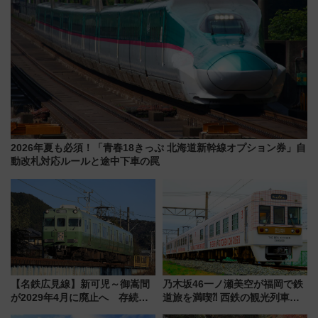
2026年夏も必須！「青春18きっぷ 北海道新幹線オプション券」自
動改札対応ルールと途中下車の罠
【名鉄広見線】新可児～御嵩間
乃木坂46一ノ瀬美空が福岡で鉄
が2029年4月に廃止へ 存続協
道旅を満喫⁈ 西鉄の観光列車
議終了で100年の歴史に幕
「THE RAIL KITCHEN