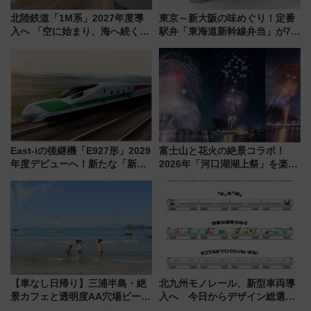
北陸鉄道「1M系」2027年度導
東京～新大阪の味めぐり！定番
入へ 「空に始まり、海へ続く」
駅弁「東海道新幹線弁当」が7月
白山比咩神社をモチーフにした
21日にリニューアル発売
神秘的なデザイン
East-iの後継機「E927形」2029
富士山と花火の絶景コラボ！
年度デビューへ！新たな「新幹
2026年「河口湖湖上祭」を楽し
線専用検測車」の性能を徹底解
む完全ガイド＆鉄道アクセスの
説【JR東日本】
ススメ
【車なし日帰り】三浦半島・絶
北九州モノレール、新型車両導
景カフェと透明度AA穴場ビーチ
入へ 今日からデザイン総選挙
を巡る！ おトクな電車きっぷ活
始まる