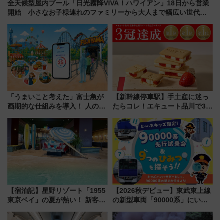
全天候型屋内プール「日光霧降VIVA！ハワイアン」18日から営業
開始 小さなお子様連れのファミリーから大人まで幅広い世代が
一日中楽しる夏のリゾートを楽しんで
「うまいこと考えた」富士急が
【新幹線停車駅】手土産に迷っ
画期的な仕組みを導入！ 人のか
たらコレ！エキュート品川で3年
わりにスマホが並ぶ「分身く
連続売上1位を獲得した定番手土
ん」始動
産スイーツとは？
【宿泊記】星野リゾート「1955
【2026秋デビュー】東武東上線
東京ベイ」の夏が熱い！ 新客室
の新型車両「90000系」にいち
「50sスターダムルーム」とア
早く乗れる！ 8/11開催の小学生
メリカングルメ＆絶品スイーツ
向け先行試乗会でキッズアンバ