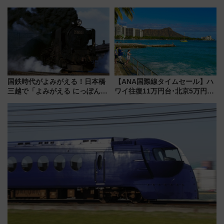
「すんごいハロウィン」見どこ
ドッグプールなど三浦半島の日
ろも一挙紹介
帰りお出かけ最新情報（2026年
7月17日～開催）
国鉄時代がよみがえる！日本橋
【ANA国際線タイムセール】ハ
三越で「よみがえる にっぽんの
ワイ往復11万円台･北京5万円台
鉄道展」7/22-8/3開催、広田尚
～、憧れのビジネスクラスも！
敬の名作写真も、駅弁フェスも
来春のGW旅行まで狙える激ア
同時開催！
ツ路線まとめ（8/10まで）