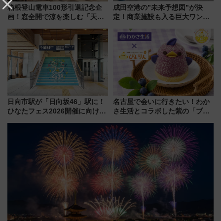
箱根登山電車100形引退記念企
成田空港の”未来予想図”が決
画！窓全開で涼を楽しむ「天然
定！商業施設も入る巨大ワンタ
クーラー体験号」と限定鉄コレ
ーミナル、京成の高架新駅整備
発売
で新型特急が品川･羽田とを結
ぶ！ JR空港駅は2面3線化！
日向市駅が「日向坂46」駅に！
名古屋で会いに行きたい！わか
ひなたフェス2026開催に向けJR
さ生活とコラボした紫の「ブル
九州が記念きっぷや臨時列車で
ーベリーぴよりん」期間限定販
全力応援 夜行列車「ドリーム
売
おひさま号」も走る