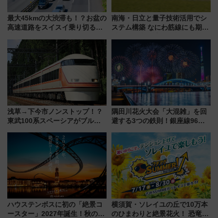
最大45kmの大渋滞も！？お盆の
南海・日立と量子技術活用でシ
高速道路をスイスイ乗り切る快
ステム構築 なにわ筋線にも期待
適ドライブ術
乗務員・車両計画作業を短縮へ
浅草→下今市ノンストップ！？
隅田川花火大会「大混雑」を回
東武100系スペーシアがブルー
避する3つの鉄則！銀座線96本
リボン賞35周年記念で「デビュ
増発･浅草線臨時ダイヤ･スカイ
ー当時の停車駅」を再現 運転
ツリー駅の規制まとめ 7/25開催
時刻や特急券の買い方を紹介
（2026年）
ハウステンボスに初の「絶景コ
横須賀・ソレイユの丘で10万本
ースター」2027年誕生！秋の
のひまわりと絶景花火！ 恐竜や