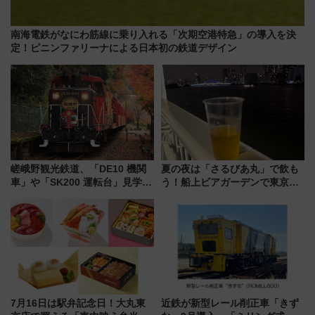
南海電鉄がなにわ筋線に乗り入れる「次期空港特急」の導入を決
定！ピニンファリーナによる日本初の鉄道デザイン
嵯峨野観光鉄道、「DE10 機関
夏の夜は「さるびあ丸」で飲も
車」や「SK200 運転台」見学ツ
う！船上ビアガーデンで東京湾
アーを開催！ ラストランイベン
の夜景を眺めながら軽く一
トの一環で激レア体験できちゃ
杯……工場直送生ビールや島グ
うかも 参加方法やスケジュール
ルメが美味い
をご紹介
7月16日は駅弁記念日！大丸東
近鉄が新型レール削正車「きず