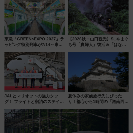
を満喫（千葉県浦安市）
サダーになろう
東急「GREEN×EXPO 2027」ラ
【2026秋・山口観光】SLやまぐ
ッピング特別列車が7/14～東
ち号「貴婦人」復活＆「はなあ
横・田園都市・目黒線でデビュ
かり」初走行区間も！山口DCの
ー！ 注目の編成やデザインまと
注目観光列車まとめ きっぷの取
め
り方は？
JALとマリオットの強力タッ
夏休みの家族旅行先にぴった
グ！ フライトと宿泊のステイタ
り！都心から1時間の「湘南西エ
スマッチでFLY ON ポイントや
リア」満喫ガイド 鎌倉・江の
上級会員資格を効率よく獲得す
島とは異なる魅力を持つ今夏の
る方法を解説
注目スポット