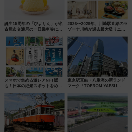
誕生15周年の「ぴよりん」が名
2026〜2029年、川崎駅直結のラ
古屋市交通局の一日乗車券に！
ゾーナ川崎が過去最大級リニュ
東山線では貸切電車も登場【限
ーアル！ フードコート拡大など
定1万5000枚】
「いつから何が変わるか」徹底
解説！
スマホで集める激レアNFT版
東京駅直結・八重洲の新ランド
も！日本の絶景スポットをめぐ
マーク「TOFROM YAESU
って集める「索道印(さくどうい
TOWER」9/10開業！ 雨に濡れ
ん)」企画がスタート
ないバスターミナル直結でスキ
マ時間が充実