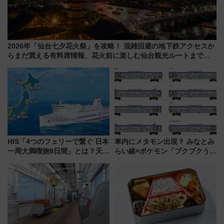
2026年「仙台七夕花火祭」を攻略！ 混雑回避の地下鉄アクセスか
らまだ買える有料席情報、花火前に楽しむ仙台観光ルートまで解
説！
HIS「4つのフェリーで繋ぐ 日本
車内にメタモン出現？ みなとみ
一周大満喫旅8日間」とは？天橋
らい線×ポケモン「ブクブクうみ
立・小樽・日光東照宮など全国
ぞこの街」ラッピング電車が運
の絶景＆限定グルメを網羅！煩
行開始に！ この夏は直通列車で
雑な手続きも不要でお手軽に楽
横浜へ！
しめるプランが登場