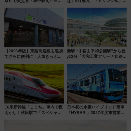
京店で買える「車中映え弁当」
な」9月導入 「ミリング式」採
フェア【2026年夏】
用でメンテナンス作業を効率
化！安全性や乗り心地の向上に
貢献するだけでなく、全線区で
活躍するための仕組みも
【2026年版】東葉高速線も追加
新駅 “手柄山平和公園駅”から徒
でさらに便利に！人気きっぷ
歩3分「大和工業アリーナ姫路」
「サンキューちばフリーパス」
10月開業！Novelbright公演 や
今年も発売 秋・早春に千葉県を
大相撲巡業など 豪華イベントと
巡るなら使い勝手・コスパ抜群
アクセス
E6系新幹線「こまち」車内で夜
日本初の水素ハイブリッド電車
明かし！秋田駅で「スペシャル
「HYBARI」2027年度末営業運
ナイト」8月開催、料金や予約方
転へ 鉄道・発電・まちづくり
法は？
で水素利活用が加速