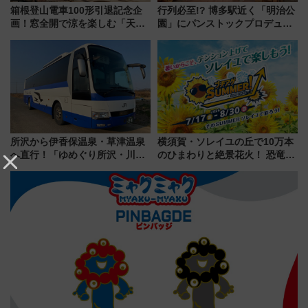
箱根登山電車100形引退記念企
行列必至!? 博多駅近く「明治公
画！窓全開で涼を楽しむ「天然
園」にパンストックプロデュー
クーラー体験号」と限定鉄コレ
スの新業態『Land Bageri』8/7
発売
オープン 秋からはビストロ営業
も！
所沢から伊香保温泉・草津温泉
横須賀・ソレイユの丘で10万本
へ直行！「ゆめぐり所沢・川越
のひまわりと絶景花火！ 恐竜や
号」で群馬の温泉旅をもっと気
ドッグプールなど三浦半島の日
軽に 運行ダイヤ・運賃を解説
帰りお出かけ最新情報（2026年
7月17日～開催）