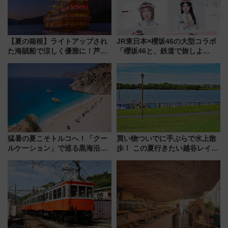
【夏の箱根】ライトアップされ
JR東日本×櫻坂46の大型コラボ
た海賊船で涼しく優雅に！芦ノ
「櫻坂46と、鉄道で旅しよ
湖花火大会にあわせた特別なク
う。」が7月20日より始動！新
ルーズ
潟・長野・庄内へ
猛暑の夏こそトルコへ！「クー
買い物ついでに手ぶらで水上散
ルケーション」で巡る黒海沿岸
歩！ この夏行きたい越谷レイク
やエーゲ海の避暑リゾート 関
タウンの新たな水辺の憩いエリ
連検索数が前年比237％増、ナ
ア「LAKESIDE PARK」（埼玉
ショジオも認める『2026年に訪
県越谷市）
れるべき世界の旅先』