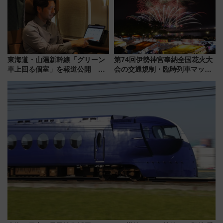
場
東海道・山陽新幹線「グリーン
第74回伊勢神宮奉納全国花火大
車上回る個室」を報道公開 プ
会の交通規制・臨時列車マッ
ライベート感備えた上質な空間
プ！JR東海・近鉄で快適にアク
セス