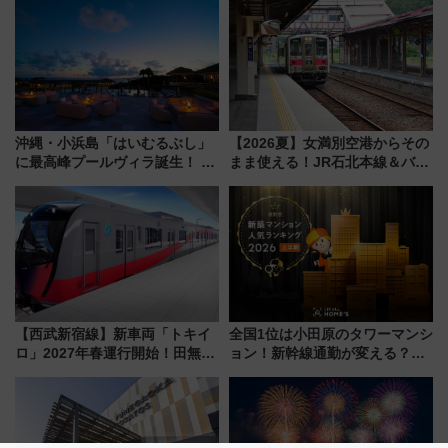
谷実アレンジの特別仕様へ、8月
5日始発から
沖縄・小浜島「はいむるぶし」
【2026夏】女満別空港からその
に最高峰プールヴィラ誕生！ 石
まま使える！JR石北本線＆バス
垣島から船で向かう究極のご褒
乗り放題「北見・網走周遊フリ
美旅「何もしない贅沢」を体験
ーパス」でおトクに道東観光
してみない？
（8/3発売）
【西武新宿線】新車両「トキイ
全国1位は小田原のタワーマンシ
ロ」2027年春運行開始！田無・
ョン！新幹線通勤が変える？
新所沢にも停車 2028年春には
「住みたい街」の最新トレンド
「第2弾」も
【新築マンション人気ランキン
グ】