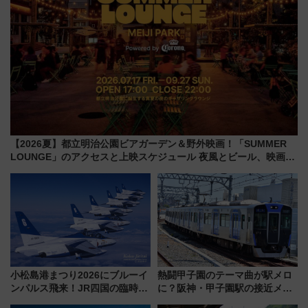
【2026夏】都立明治公園ビアガーデン＆野外映画！「SUMMER
LOUNGE」のアクセスと上映スケジュール 夜風とビール、映画を
満喫！
小松島港まつり2026にブルーイ
熱闘甲子園のテーマ曲が駅メロ
ンパルス飛来！JR四国の臨時ダ
に？阪神・甲子園駅の接近メロ
イヤや駐車場予約を徹底解説
ディがVaundy「かげろう」×向