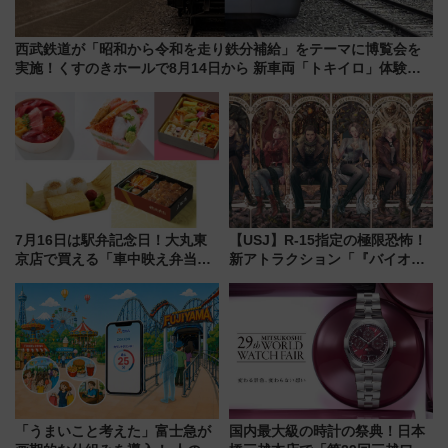
西武鉄道が「昭和から令和を走り鉄分補給」をテーマに博覧会を
実施！くすのきホールで8月14日から 新車両「トキイロ」体験ブ
ースも アクセスや申込方法を解説
7月16日は駅弁記念日！大丸東
【USJ】R-15指定の極限恐怖！
京店で買える「車中映え弁当」
新アトラクション「『バイオハ
フェア【2026年夏】
ザード レクイエム』 ザ・ダイ
ブ」今秋登場 ―予測不能の恐
怖に泣き叫べ―
「うまいこと考えた」富士急が
国内最大級の時計の祭典！日本