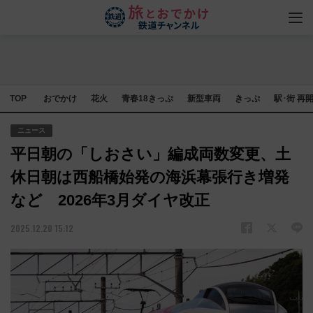
TOP
おでかけ
花火
青春18きっぷ
新型車両
きっぷ
駅･街 再
ニュース
平日朝の「しおさい」編成両数変更、土
休日朝は西船橋始発の海浜幕張行き増発
など 2026年3月ダイヤ改正
2025.12.20 15:12