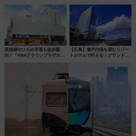
夏の全国ツアー2026」
スタ IN KORIYAMA 2026」
7/24-26開催！ 有料席はJRE
MALLで予約可能
高知城やひろめ市場も徒歩圏
【広島】瀬戸内海を望むリゾー
内！「ANAクラウンプラザホテ
トホテルで叶える！グランドプ
ル高知」が8月開業
リンスホテル広島のフォトウエ
ディング＆カジュアルパーティ
ープラン