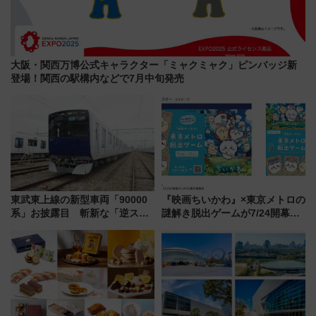
大阪・関西万博公式キャラクター「ミャクミャク」ピンバッジ新
登場！関西の駅構内などで7月中旬発売
東武東上線の新型車両「90000
『映画ちいかわ』×東京メトロの
系」お披露目 斬新な「逆スラ
謎解き脱出ゲームが7/24開幕！
ント式」の先頭形状と明るく開
オリジナル24時間券の買い方と
放的な車内空間に注目、デビュ
遊び方を解説！（7/10発売開
ーは9月
始）