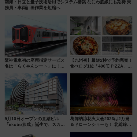
南海・日立と量子技術活用でシステム構築 なにわ筋線にも期待 乗
務員・車両計画作業を短縮へ
阪神電車初の座席指定サービス
【九州初】最短2秒で予約完売！
名は「らくやんシート」に！新
食べログ1位「400℃ PIZZA」が
型3000系で大阪梅田～山陽姫路
博多駅すぐの明治公園に8/7オー
を快適移動
プン。もつ鍋風など限定メニュ
ーも
9月10日オープンの直結ビル
葛飾納涼花火大会2026は2万発
「ekubo京成」誕生で、スカイ
＆ドローンショーも！ 北総線を
ライナーも停まる巨大ハブ駅・
使った穴場アクセスや臨時列
新鎌ヶ谷はどう変わる？ 全テナ
車、観覧スポット情報と周辺観