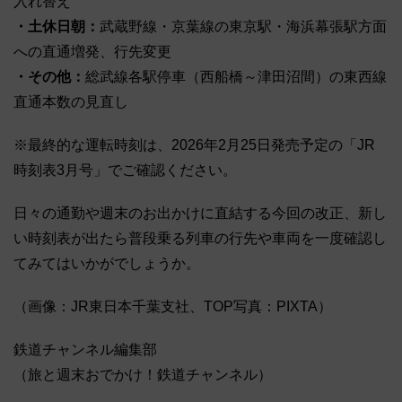
入れ替え
・土休日朝：
武蔵野線・京葉線の東京駅・海浜幕張駅方面
への直通増発、行先変更
・その他：
総武線各駅停車（西船橋～津田沼間）の東西線
直通本数の見直し
※最終的な運転時刻は、2026年2月25日発売予定の「JR
時刻表3月号」でご確認ください。
日々の通勤や週末のお出かけに直結する今回の改正、新し
い時刻表が出たら普段乗る列車の行先や車両を一度確認し
てみてはいかがでしょうか。
（画像：JR東日本千葉支社、TOP写真：PIXTA）
鉄道チャンネル編集部
（旅と週末おでかけ！鉄道チャンネル）