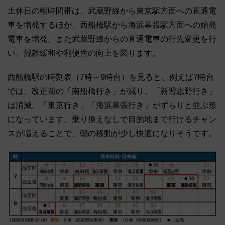
土休日の朝時間帯は、武蔵野線から東京駅方面への直通電
車を増発するほか、西船橋駅から海浜幕張駅方面への始発
電車を増発。また武蔵野線からの直通電車の行先変更を行
い、混雑緩和や利便性の向上を図ります。
西船橋駅の時刻表（7時～9時台）を見ると、例えば7時台
では、改正前の「南船橋行き」が減り、「新習志野行き」
は消滅。「東京行き」「海浜幕張行き」がずらりと並ぶ形
になっています。乗り換えなしで目的地まで行けるチャン
スが増えることで、朝の移動が少し快適になりそうです。