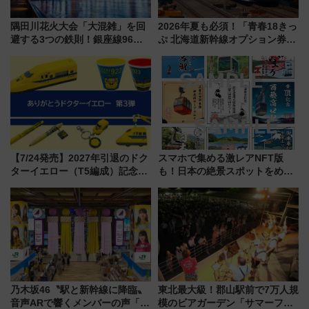
隅田川花火大会「大混雑」を回
2026年夏も必須！「青春18きっ
避する3つの鉄則！銀座線96本
ぷ 北海道新幹線オプション券」
増発･浅草線臨時ダイヤ･スカイ
自動改札対応ルールと途中下車
ツリー駅の規制まとめ 7/25開催
の罠
（2026年）
【7/24発売】2027年引退のドク
スマホで集める激レアNFT版
ターイエロー（T5編成）記念グ
も！日本の絶景スポットをめぐ
ッズ7種が登場！ 新幹線車内放
って集める「索道印(さくどうい
送の目覚まし時計など通販・販
ん)」企画がスタート
売店舗まとめ
乃木坂46〝駅と新幹線に降臨〟
東北最大級！郡山駅前で7万人規
音声ARで響くメンバーの声「真
模のビアガーデン「サマーフェ