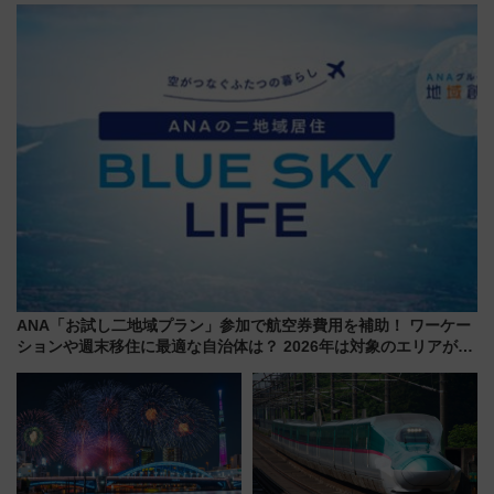
業 行き交う電車の音や振動を
ススメ
感じながら「ととのう」新感覚
ANA「お試し二地域プラン」参加で航空券費用を補助！ ワーケー
ションや週末移住に最適な自治体は？ 2026年は対象のエリアが拡
大！