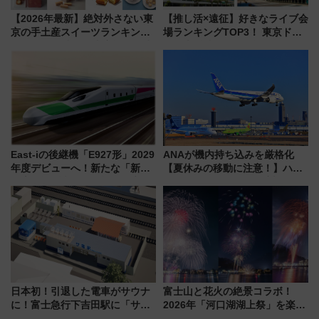
【2026年最新】絶対外さない東
【推し活×遠征】好きなライブ会
京の手土産スイーツランキング
場ランキングTOP3！ 東京ドー
TOP10！帰省のお土産選びに迷
ムや大阪城ホールが選ばれる理
ったら
由と交通アクセス術、ライブ会
場に何を求める？
East-iの後継機「E927形」2029
ANAが機内持ち込みを厳格化
年度デビューへ！新たな「新幹
【夏休みの移動に注意！】ハン
線専用検測車」の性能を徹底解
ドバッグやPCケースも対象の
説【JR東日本】
「身の回り品」新サイズ制限
(40×30×20cm)おさらい
日本初！引退した電車がサウナ
富士山と花火の絶景コラボ！
に！富士急行下吉田駅に「サ電
2026年「河口湖湖上祭」を楽し
（SADEN）」2026年12月開
む完全ガイド＆鉄道アクセスの