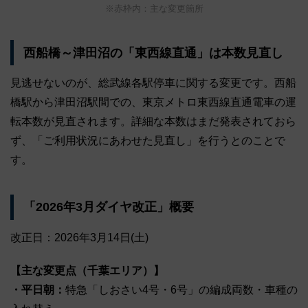
※赤枠内：主な変更箇所
西船橋～津田沼の「東西線直通」は本数見直し
見逃せないのが、総武線各駅停車に関する変更です。西船
橋駅から津田沼駅間での、東京メトロ東西線直通電車の運
転本数が見直されます。詳細な本数はまだ発表されておら
ず、「ご利用状況にあわせた見直し」を行うとのことで
す。
「2026年3月ダイヤ改正」概要
改正日：2026年3月14日(土)
【主な変更点（千葉エリア）】
・平日朝：
特急「しおさい4号・6号」の編成両数・車種の