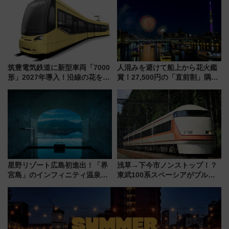
ント情報も公開！
光まとめ（7/28開催）
筑豊電気鉄道に新型車両「7000
人混みを避けて船上から花火鑑
形」2027年導入！沿線の花をイ
賞！27,500円の「直前割」隅田
メージしたイエローを採用 車
川花火クルーズはデパ地下グル
内は落ち着いたゆとりある空間
メも持ち込みOK
に
星野リゾート広島初進出！「界
浅草→下今市ノンストップ！？
宮島」のインフィニティ温泉と
東武100系スペーシアがブルー
古式サウナ「石風呂」を大解剖
リボン賞35周年記念で「デビュ
宿泊料金・アクセスは？（2026
ー当時の停車駅」を再現 運転
年7月23日開業）
時刻や特急券の買い方を紹介