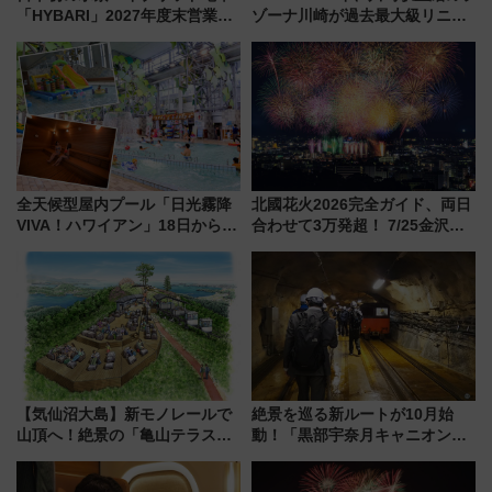
「HYBARI」2027年度末営業運
ゾーナ川崎が過去最大級リニュ
転へ 鉄道・発電・まちづくり
ーアル！ フードコート拡大など
で水素利活用が加速
「いつから何が変わるか」徹底
解説！
全天候型屋内プール「日光霧降
北國花火2026完全ガイド、両日
VIVA！ハワイアン」18日から営
合わせて3万発超！ 7/25金沢大
業開始 小さなお子様連れのフ
会・8/1川北大会の2つの花火大
ァミリーから大人まで幅広い世
会の日程・アクセス・観覧席ま
代が一日中楽しる夏のリゾート
とめ（石川県）
を楽しんで
【気仙沼大島】新モノレールで
絶景を巡る新ルートが10月始
山頂へ！絶景の「亀山テラス
動！「黒部宇奈月キャニオンル
360°」が7月19日オープン、休
ート」と旅の拠点「欅平ラウン
暇村のお得な日帰りプランも登
ジ」がオープン