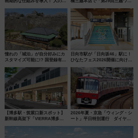
画期的な仕組みを導入！ 人のか
橋三越本店で「第29回三越ワー
わりにスマホが並ぶ「分身く
ルドウォッチフェア」開幕
ん」始動
【2026年8月5日～25日】
憧れの「城泊」が自分好みにカ
日向市駅が「日向坂46」駅に！
スタマイズ可能に!? 国登録有形
ひなたフェス2026開催に向けJR
文化財・丸亀城「延寿閣別館」
九州が記念きっぷや臨時列車で
にオーダーメイド型の宿泊プラ
全力応援 夜行列車「ドリーム
ンが誕生！
おひさま号」も走る
【博多駅・筑紫口新スポット】
2026年夏・京急「ウィング・シ
新幹線高架下「VIERRA博多テ
ート」平日特別運行 ダイヤ・
ラス」が9/18開業！九州初出店
乗車方法を解説！2階建てバスや
など注目の全6店舗 「博多活憩
三浦海岸を堪能できるお出かけ
通り」も一新
プランもご紹介