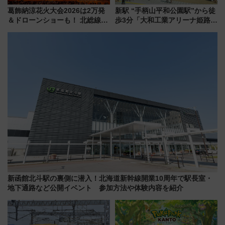
葛飾納涼花火大会2026は2万発
新駅 “手柄山平和公園駅”から徒
＆ドローンショーも！ 北総線を
歩3分「大和工業アリーナ姫路」
使った穴場アクセスや臨時列
10月開業！Novelbright公演 や
車、観覧スポット情報と周辺観
大相撲巡業など 豪華イベントと
光まとめ（7/28開催）
アクセス
新函館北斗駅の裏側に潜入！北海道新幹線開業10周年で駅長室・
地下通路など公開イベント 参加方法や体験内容を紹介