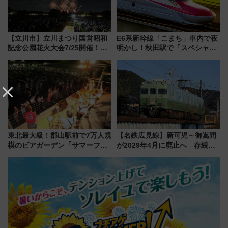
【立川市】立川まつり国営昭和
E6系新幹線「こまち」車内で夜
記念公園花火大会7/25開催！
明かし！秋田駅で「スペシャル
5000発の花火が夜を彩る 今年は
ナイト」8月開催、料金や予約方
混雑に要注意、その理由は
法は？
東北最大級！郡山駅前で7万人規
【名鉄広見線】新可児～御嵩間
模のビアガーデン「サマーフェ
が2029年4月に廃止へ 存続協
スタ IN KORIYAMA 2026」
議終了で100年の歴史に幕
7/24-26開催！ 有料席はJRE
MALLで予約可能