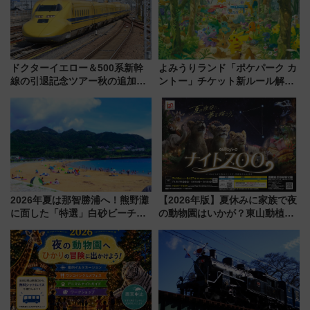
ドクターイエロー＆500系新幹
よみうりランド「ポケパーク カ
線の引退記念ツアー秋の追加企
ントー」チケット新ルール解
画が決定！乗車体験やグッズ・
説！購入制限の緩和と入場時の
ホテル情報まとめ
本人確認が11月スタート
2026年夏は那智勝浦へ！熊野灘
【2026年版】夏休みに家族で夜
に面した「特選」白砂ビーチは
の動物園はいかが？東山動植物
必見 「第17回那智勝浦町花火大
園＆のんほいパーク「ナイト
会」は8月11日開催！
ZOO」開催情報