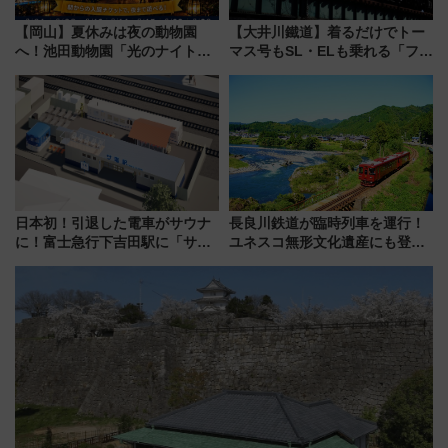
【岡山】夏休みは夜の動物園
【大井川鐵道】着るだけでトー
へ！池田動物園「光のナイトズ
マス号もSL・ELも乗れる「フリ
ー2026」で光と動物が彩る特別
ーきっぷTシャツ」8月6日より
な夜
受注販売
日本初！引退した電車がサウナ
長良川鉄道が臨時列車を運行！
に！富士急行下吉田駅に「サ電
ユネスコ無形文化遺産にも登録
（SADEN）」2026年12月開
された「郡上おどり」楽しむ人
業 行き交う電車の音や振動を
に 乗車には予約が必要
感じながら「ととのう」新感覚