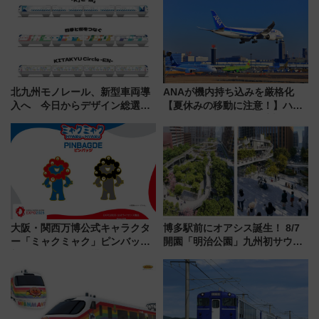
情報まとめ
北九州モノレール、新型車両導
ANAが機内持ち込みを厳格化
入へ 今日からデザイン総選挙
【夏休みの移動に注意！】ハン
始まる
ドバッグやPCケースも対象の
「身の回り品」新サイズ制限
(40×30×20cm)おさらい
大阪・関西万博公式キャラクタ
博多駅前にオアシス誕生！ 8/7
ー「ミャクミャク」ピンバッジ
開園「明治公園」九州初サウナ
新登場！関西の駅構内などで7月
TOTOPAや日本一のピザなど絶
中旬発売
品グルメ登場で駅前の過ごし方
はどう変わる？