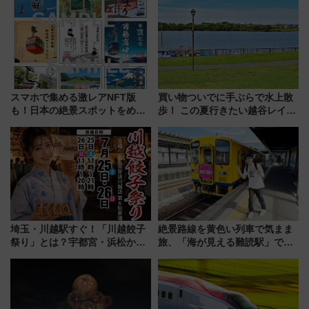
スマホで集める激レアNFT版
買い物ついでに手ぶらで水上散
も！日本の絶景スポットをめぐ
歩！ この夏行きたい越谷レイク
って集める「索道印(さくどうい
タウンの新たな水辺の憩いエリ
ん)」企画がスタート
ア「LAKESIDE PARK」（埼玉
県越谷市）
埼玉・川越駅すぐ！「川越餃子
絶景路線を黄色い列車で気まま
祭り」とは？宇都宮・浜松から
旅、「海が見える難読駅」で幸
ご当地和牛まで全国の人気餃子
せの黄色いハンカチに願いを
を食べ比べ【7月25日・26日開
「新・鉄道ひとり旅」279回目
催】
の舞台は「島原鉄道」