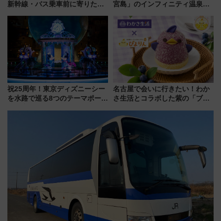
新幹線・バス乗車前に寄りたい
宮島」のインフィニティ温泉と
「ヤエチカ」2026年夏の「ひん
古式サウナ「石風呂」を大解剖
やり＆スタミナグルメ」6選【新
宿泊料金・アクセスは？（2026
店舗も！】
年7月23日開業）
祝25周年！東京ディズニーシー
名古屋で会いに行きたい！わか
を水路で巡る8つのテーマポート
さ生活とコラボした紫の「ブル
と限定デコレーションを解説
ーベリーぴよりん」期間限定販
売