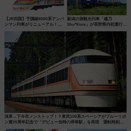
【JR四国】予讃線8000系アンパ
新潟の酒観光列車「越乃
ンマン列車がリニューアル！内
Shu*Kura」が長野県内初運行！
外装デザイン公開 デビューは
地酒と食を味わう信州プレDC特
今年12月
別企画
浅草→下今市ノンストップ！？東武100系スペーシアがブルーリボ
ン賞35周年記念で「デビュー当時の停車駅」を再現 運転時刻や
特急券の買い方を紹介