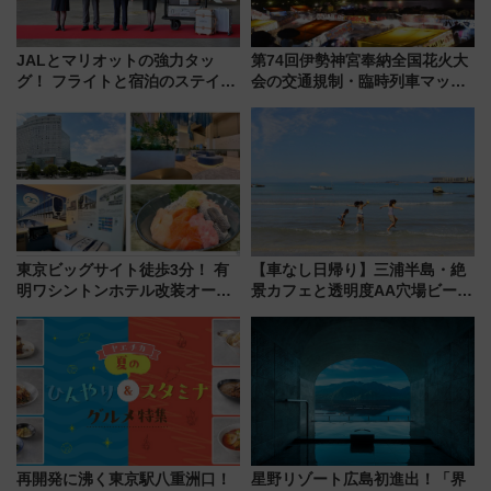
JALとマリオットの強力タッ
第74回伊勢神宮奉納全国花火大
グ！ フライトと宿泊のステイタ
会の交通規制・臨時列車マッ
スマッチでFLY ON ポイントや
プ！JR東海・近鉄で快適にアク
上級会員資格を効率よく獲得す
セス
る方法を解説
東京ビッグサイト徒歩3分！ 有
【車なし日帰り】三浦半島・絶
明ワシントンホテル改装オープ
景カフェと透明度AA穴場ビーチ
ン直前「ゆりかもめ運転台付き
を巡る！ おトクな電車きっぷ活
客室」や海鮮丼が人気の朝食ビ
用してストレスフリー旅へ行こ
ュッフェを現地レポ
う！
再開発に沸く東京駅八重洲口！
星野リゾート広島初進出！「界