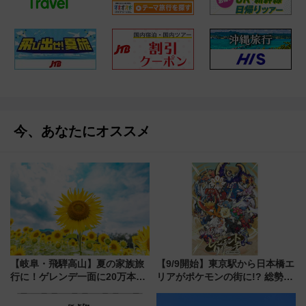
今、あなたにオススメ
【岐阜・飛騨高山】夏の家族旅
【9/9開始】東京駅から日本橋エ
行に！ゲレンデ一面に20万本の
リアがポケモンの街に!? 総勢
ひまわりが咲き誇る「アルコピ
100匹以上が出現「レジェンド
アひまわり園」開園
リサーチ」本格謎解き・グッズ