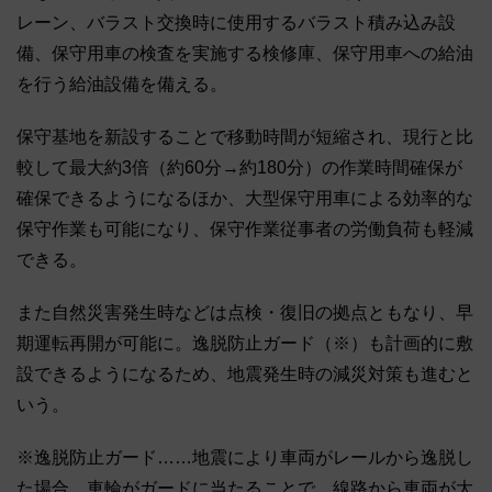
レーン、バラスト交換時に使用するバラスト積み込み設
備、保守用車の検査を実施する検修庫、保守用車への給油
を行う給油設備を備える。
保守基地を新設することで移動時間が短縮され、現行と比
較して最大約3倍（約60分→約180分）の作業時間確保が
確保できるようになるほか、大型保守用車による効率的な
保守作業も可能になり、保守作業従事者の労働負荷も軽減
できる。
また自然災害発生時などは点検・復旧の拠点ともなり、早
期運転再開が可能に。逸脱防止ガード（※）も計画的に敷
設できるようになるため、地震発生時の減災対策も進むと
いう。
※逸脱防止ガード……地震により車両がレールから逸脱し
た場合、車輪がガードに当たることで、線路から車両が大