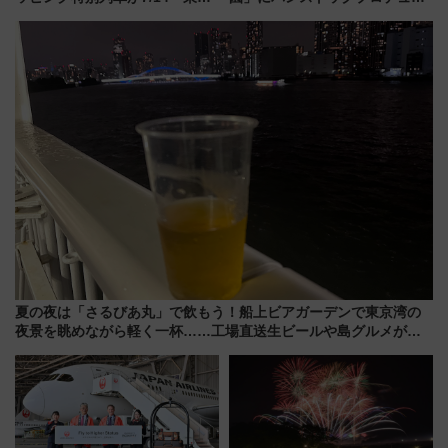
横・田園都市・目黒線でデビュ
スの新業態『Land Bageri』8/7
ー！ 注目の編成やデザインまと
オープン 秋からはビストロ営業
め
も！
夏の夜は「さるびあ丸」で飲もう！船上ビアガーデンで東京湾の
夜景を眺めながら軽く一杯……工場直送生ビールや島グルメが美
味い