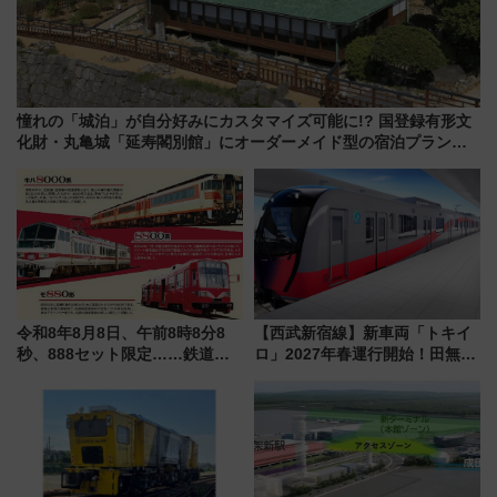
憧れの「城泊」が自分好みにカスタマイズ可能に!? 国登録有形文
化財・丸亀城「延寿閣別館」にオーダーメイド型の宿泊プランが
誕生！
令和8年8月8日、午前8時8分8
【西武新宿線】新車両「トキイ
秒、888セット限定……鉄道各
ロ」2027年春運行開始！田無・
社の「8・8・8」な記念きっぷ
新所沢にも停車 2028年春には
たち
「第2弾」も