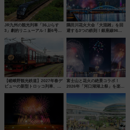
JR九州の観光列車「36ぷらす
隅田川花火大会「大混雑」を回
3」劇的リニューアル！新6号車
避する3つの鉄則！銀座線96本
“1〜2名用グリーン個室”と曜日
増発･浅草線臨時ダイヤ･スカイ
別 “プレミアムランチ”導入･ル
ツリー駅の規制まとめ 7/25開催
ートや価格など解説
（2026年）
【嵯峨野観光鉄道】2027年春デ
富士山と花火の絶景コラボ！
ビューの新型トロッコ列車、い
2026年「河口湖湖上祭」を楽し
よいよ試運転開始へ！現行車両
む完全ガイド＆鉄道アクセスの
は2026年で引退
ススメ