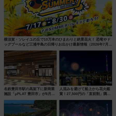
横須賀・ソレイユの丘で10万本のひまわりと絶景花火！ 恐竜やド
ッグプールなど三浦半島の日帰りお出かけ最新情報（2026年7月
17日～開催）
名鉄豊田市駅の高架下に新商業
人混みを避けて船上から花火鑑
施設「μPLAT 豊田市」が8月26
賞！27,500円の「直前割」隅田
日開業！全8店舗が出店し街の新
川花火クルーズはデパ地下グル
たな玄関口へ
メも持ち込みOK