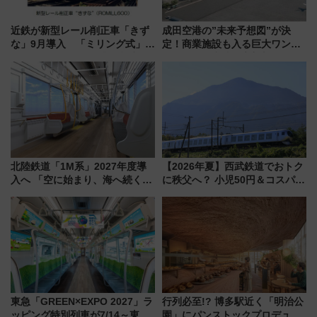
近鉄が新型レール削正車「きず
成田空港の”未来予想図”が決
な」9月導入 「ミリング式」採
定！商業施設も入る巨大ワンタ
用でメンテナンス作業を効率
ーミナル、京成の高架新駅整備
化！安全性や乗り心地の向上に
で新型特急が品川･羽田とを結
貢献するだけでなく、全線区で
ぶ！ JR空港駅は2面3線化！
活躍するための仕組みも
北陸鉄道「1M系」2027年度導
【2026年夏】西武鉄道でおトク
入へ 「空に始まり、海へ続く」
に秩父へ？ 小児50円＆コスパ最
白山比咩神社をモチーフにした
強きっぷで「安・近・短」な家
神秘的なデザイン
族旅行！ 深夜の正丸トンネル探
検や特急ラビューも
東急「GREEN×EXPO 2027」ラ
行列必至!? 博多駅近く「明治公
ッピング特別列車が7/14～東
園」にパンストックプロデュー