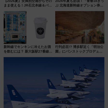
【2026夏】女満別空港からその
2026年夏も必須！「青春18きっ
まま使える！JR石北本線＆バス
ぷ 北海道新幹線オプション券」
乗り放題「北見・網走周遊フリ
自動改札対応ルールと途中下車
ーパス」でおトクに道東観光
の罠
（8/3発売）
新幹線でキンキンに冷えたお酒
行列必至!? 博多駅近く「明治公
を飲むには？ 新大阪駅27番線ホ
園」にパンストックプロデュー
ームに登場した完全キャッシュ
スの新業態『Land Bageri』8/7
レス「カップ氷」専用自販機が
オープン 秋からはビストロ営業
話題！
も！