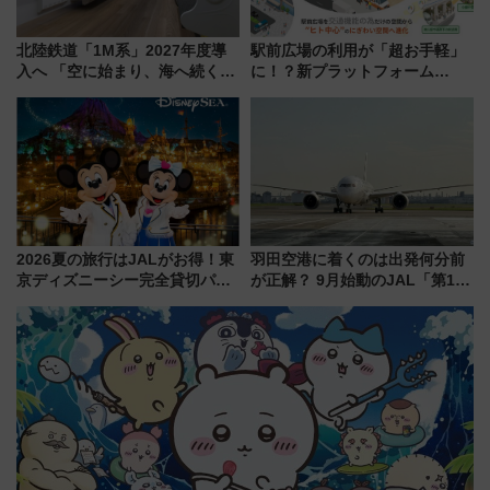
北陸鉄道「1M系」2027年度導
駅前広場の利用が「超お手軽」
入へ 「空に始まり、海へ続く」
に！？新プラットフォーム
白山比咩神社をモチーフにした
「HirakeBA」8月3日始動、ス
神秘的なデザイン
マホで簡単申請 物販や演奏会な
どに【JR東日本】
2026夏の旅行はJALがお得！東
羽田空港に着くのは出発何分前
京ディズニーシー完全貸切パー
が正解？ 9月始動のJAL「第1タ
ティー招待券が当たるキャンペ
ーミナル北側サテライト」は徒
ーン始まる 条件は「夏の国内
歩1キロ超え！ 知っておきたい
線に2回搭乗」
変更点まとめ