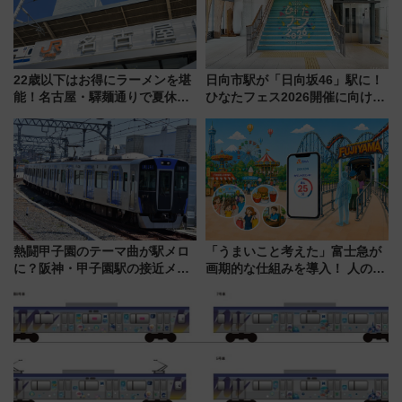
22歳以下はお得にラーメンを堪
日向市駅が「日向坂46」駅に！
能！名古屋・驛麺通りで夏休み
ひなたフェス2026開催に向けJR
限定「U22応援割り」が7月21日
九州が記念きっぷや臨時列車で
よりスタート
全力応援 夜行列車「ドリーム
おひさま号」も走る
熱闘甲子園のテーマ曲が駅メロ
「うまいこと考えた」富士急が
に？阪神・甲子園駅の接近メロ
画期的な仕組みを導入！ 人のか
ディがVaundy「かげろう」×向
わりにスマホが並ぶ「分身く
谷実アレンジの特別仕様へ、8月
ん」始動
5日始発から