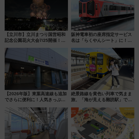
【立川市】立川まつり国営昭和
阪神電車初の座席指定サービス
記念公園花火大会7/25開催！
名は「らくやんシート」に！新
5000発の花火が夜を彩る 今年は
型3000系で大阪梅田～山陽姫路
混雑に要注意、その理由は
を快適移動
【2026年版】東葉高速線も追加
絶景路線を黄色い列車で気まま
でさらに便利に！人気きっぷ
旅、「海が見える難読駅」で幸
「サンキューちばフリーパス」
せの黄色いハンカチに願いを
今年も発売 秋・早春に千葉県を
「新・鉄道ひとり旅」279回目
巡るなら使い勝手・コスパ抜群
の舞台は「島原鉄道」