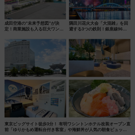
成田空港の”未来予想図”が決
隅田川花火大会「大混雑」を回
定！商業施設も入る巨大ワンタ
避する3つの鉄則！銀座線96本
ーミナル、京成の高架新駅整備
増発･浅草線臨時ダイヤ･スカイ
で新型特急が品川･羽田とを結
ツリー駅の規制まとめ 7/25開催
ぶ！ JR空港駅は2面3線化！
（2026年）
東京ビッグサイト徒歩3分！ 有明ワシントンホテル改装オープン直
前「ゆりかもめ運転台付き客室」や海鮮丼が人気の朝食ビュッフ