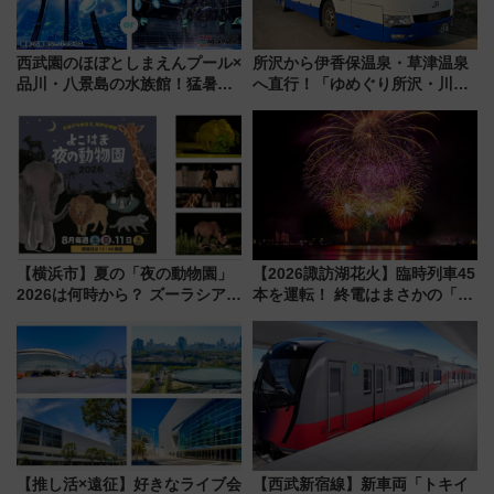
西武園のほぼとしまえんプール×
所沢から伊香保温泉・草津温泉
品川・八景島の水族館！猛暑を
へ直行！「ゆめぐり所沢・川越
乗り切る「アクティブパス」で
号」で群馬の温泉旅をもっと気
夏休みをお得に楽しむ！
軽に 運行ダイヤ・運賃を解説
【横浜市】夏の「夜の動物園」
【2026諏訪湖花火】臨時列車45
2026は何時から？ ズーラシア・
本を運転！ 終電はまさかの「0
野毛山・金沢の電車アクセスや
時30分発新宿行き」!? 当日のプ
見どころ、限定イベントを徹底
ログラムから交通規制情報、観
解説！
覧席情報まで徹底解説
【推し活×遠征】好きなライブ会
【西武新宿線】新車両「トキイ