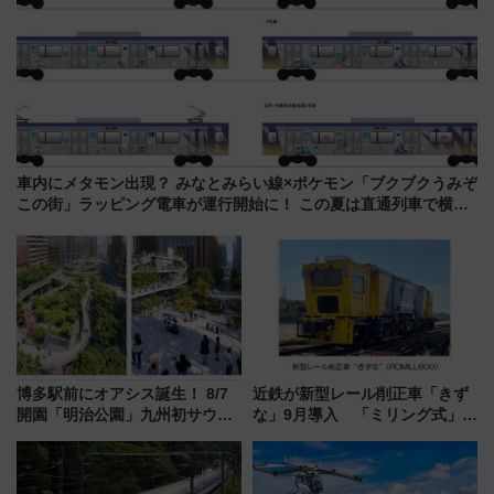
車内にメタモン出現？ みなとみらい線×ポケモン「ブクブクうみぞ
この街」ラッピング電車が運行開始に！ この夏は直通列車で横浜
へ！
博多駅前にオアシス誕生！ 8/7
近鉄が新型レール削正車「きず
開園「明治公園」九州初サウナ
な」9月導入 「ミリング式」採
TOTOPAや日本一のピザなど絶
用でメンテナンス作業を効率
品グルメ登場で駅前の過ごし方
化！安全性や乗り心地の向上に
はどう変わる？
貢献するだけでなく、全線区で