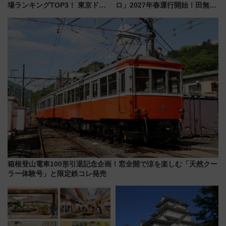
場ランキングTOP3！ 東京ドー
ロ」2027年春運行開始！田無・
ムや大阪城ホールが選ばれる理
新所沢にも停車 2028年春には
由と交通アクセス術、ライブ会
「第2弾」も
場に何を求める？
箱根登山電車100形引退記念企画！窓全開で涼を楽しむ「天然クー
ラー体験号」と限定鉄コレ発売