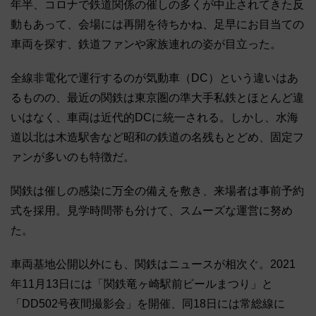
年半、コロナで鉄道関係の催しの多くが中止されてきた反
動もあって、会場には再開を待ちかね、足早にお目当ての
車両を探す、鉄道ファンや家族連れの姿が目立った。
全線非電化で運行するのが気動車（DC）という違いはあ
るものの、最近の関鉄は東京圏の準大手私鉄とほとんど違
いはなく、車両は近代的DCに統一される。しかし、水海
道以北は木造駅舎など昭和の鉄道の名残もとどめ、固定フ
ァンが多いのも特徴だ。
関鉄は催しの感染に万全の備えを敷き、来場者は事前予約
式を採用。見学時間帯も分けて、スムーズな運営に努め
た。
車両基地公開以外にも、関鉄はニュースが相次ぐ。2021
年11月13日には「関鉄竜ヶ崎駅前ビールまつり」と
「DD502号夜間撮影会」を開催、同18日には常総線に