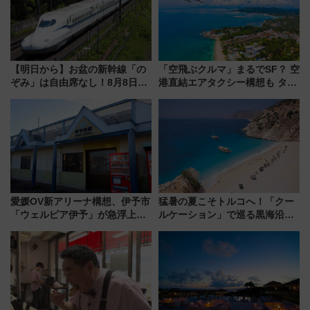
活躍するための仕組みも
【明日から】お盆の新幹線「の
「空飛ぶクルマ」まるでSF？ 空
ぞみ」は自由席なし！8月8日午
港直結エアタクシー構想も タイ
前はほぼ満席…でも数時間ズラ
で検証
せば空きが見つかることも 混
雑避ける「空席」探しのコツ
愛媛OV新アリーナ構想、伊予市
猛暑の夏こそトルコへ！「クー
「ウェルピア伊予」が急浮上！
ルケーション」で巡る黒海沿岸
サイボウズ青野社長の参加表明
やエーゲ海の避暑リゾート 関
で探る鉄道アクセスの未来
連検索数が前年比237％増、ナ
ショジオも認める『2026年に訪
れるべき世界の旅先』