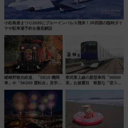
小松島港まつり2026にブルーインパルス飛来！JR四国の臨時ダイ
ヤや駐車場予約を徹底解説
嵯峨野観光鉄道、「DE10 機関
東武東上線の新型車両「90000
車」や「SK200 運転台」見学ツ
系」お披露目 斬新な「逆スラ
アーを開催！ ラストランイベン
ント式」の先頭形状と明るく開
トの一環で激レア体験できちゃ
放的な車内空間に注目、デビュ
うかも 参加方法やスケジュール
ーは9月
をご紹介