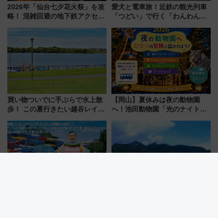
2026年「仙台七夕花火祭」を攻
愛犬と電車旅！近鉄の観光列車
略！ 混雑回避の地下鉄アクセス
「つどい」で行く「わんわん列
からまだ買える有料席情報、花
車」第5弾！海辺のBBQも楽し
火前に楽しむ仙台観光ルートま
める日帰りツアー
で解説！
買い物ついでに手ぶらで水上散
【岡山】夏休みは夜の動物園
歩！ この夏行きたい越谷レイク
へ！池田動物園「光のナイトズ
タウンの新たな水辺の憩いエリ
ー2026」で光と動物が彩る特別
ア「LAKESIDE PARK」（埼玉
な夜
県越谷市）
としまえんの流れるプールが西
2026年夏は那智勝浦へ！熊野灘
武園ゆうえんちで復活!? 100周
に面した「特選」白砂ビーチは
年記念企画＆「春日のうん○スラ
必見 「第17回那智勝浦町花火大