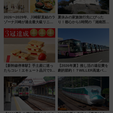
2026〜2029年、川崎駅直結のラ
夏休みの家族旅行先にぴった
ゾーナ川崎が過去最大級リニュ
り！都心から1時間の「湘南西エ
ーアル！ フードコート拡大など
リア」満喫ガイド 鎌倉・江の
「いつから何が変わるか」徹底
島とは異なる魅力を持つ今夏の
解説！
注目スポット
【新幹線停車駅】手土産に迷っ
【2026年夏】推し活の遠征費を
たらコレ！エキュート品川で3年
劇的節約！？WILLER高速バス
連続売上1位を獲得した定番手土
「1km5円セール」やワンコイン
産スイーツとは？
温泉の最強ルート 予約期間・
対象路線まとめ