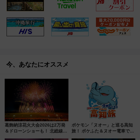
今、あなたにオススメ
葛飾納涼花火大会2026は2万発
ポケモン「ヌオー」と巡る高知
＆ドローンショーも！ 北総線を
旅！ ポケふた＆ヌオー電車で楽
使った穴場アクセスや臨時列
しむ鉄道スタンプラリーで土佐