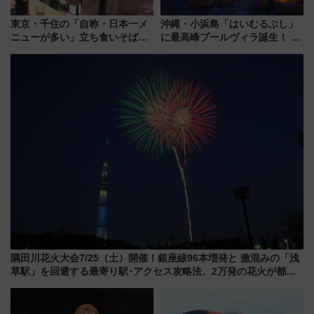
東京・千住の「自称・日本一メ
沖縄・小浜島「はいむるぶし」
ニューが多い」立ち食いそば屋
に最高峰プールヴィラ誕生！ 石
とは？ ＢＳ日テレ『ドランク塚
垣島から船で向かう究極のご褒
地のふらっと立ち食いそば』
美旅「何もしない贅沢」を体験
7/27夜10時～放送
してみない？
隅田川花火大会7/25（土）開催！銀座線96本増発と 激混みの「浅
草駅」を回避する最寄り駅･アクセス攻略法、2万発の花火が都心
の夜に！