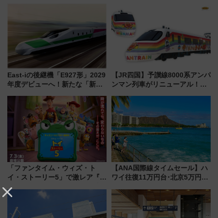
ェを現地レポ
East-iの後継機「E927形」2029
【JR四国】予讃線8000系アンパ
年度デビューへ！新たな「新幹
ンマン列車がリニューアル！内
線専用検測車」の性能を徹底解
外装デザイン公開 デビューは
説【JR東日本】
今年12月
「ファンタイム・ウィズ・ト
【ANA国際線タイムセール】ハ
イ・ストーリー5」で激レア『ロ
ワイ往復11万円台･北京5万円台
ルカナ』カードをゲット！最新
～、憧れのビジネスクラスも！
デコレーションも徹底解説
来春のGW旅行まで狙える激ア
ツ路線まとめ（8/10まで）