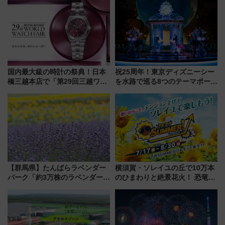
車、観覧スポット情報と周辺観
路の絶景と絶品グルメを満喫！
光まとめ（7/28開催）
（7月18日スタート）
国内最大級の時計の祭典！日本
祝25周年！東京ディズニーシー
橋三越本店で「第29回三越ワー
を水路で巡る8つのテーマポート
ルドウォッチフェア」開幕
と限定デコレーションを解説
【2026年8月5日～25日】
【群馬県】たんばらラベンダー
横須賀・ソレイユの丘で10万本
パーク「約3万株のラベンダー」
のひまわりと絶景花火！ 恐竜や
が見頃！新幹線＆無料送迎バス
ドッグプールなど三浦半島の日
で都心から約1時間半で夏の絶景
帰りお出かけ最新情報（2026年
を！
7月17日～開催）