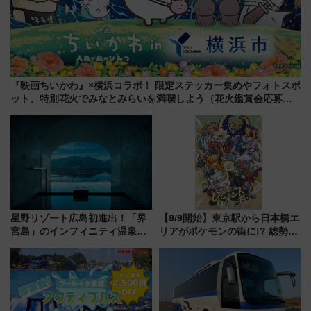
『映画ちいかわ』×横浜コラボ！ 限定ステッカー集めやフォトスポ
ット、特別花火でみなとみらいを満喫しよう（花火鑑賞会応募は
7/12まで！）
星野リゾート広島初進出！「界
【9/9開始】東京駅から日本橋エ
宮島」のインフィニティ温泉と
リアがポケモンの街に!? 総勢
古式サウナ「石風呂」を大解剖
100匹以上が出現「レジェンド
宿泊料金・アクセスは？（2026
リサーチ」本格謎解き・グッズ
年7月23日開業）
情報まとめ