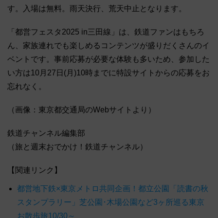
す。入場は無料。雨天決行、荒天中止となります。
「都営フェスタ2025 in三田線」は、鉄道ファンはもちろ
ん、家族連れでも楽しめるコンテンツが盛りだくさんのイ
ベントです。事前応募が必要な体験も多いため、参加した
い方は10月27日(月)10時までに特設サイトからの応募をお
忘れなく。
（画像：東京都交通局のWebサイトより）
鉄道チャンネル編集部
（旅と週末おでかけ！鉄道チャンネル）
【関連リンク】
都営地下鉄×東京メトロ共同企画！都立公園「読書の秋
スタンプラリー」芝公園･木場公園など3ヶ所巡る東京
お散歩旅10/30～