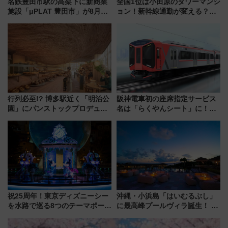
名鉄豊田市駅の高架下に新商業
全国1位は小田原のタワーマンシ
施設「μPLAT 豊田市」が8月26
ョン！新幹線通勤が変える？
日開業！全8店舗が出店し街の新
「住みたい街」の最新トレンド
たな玄関口へ
【新築マンション人気ランキン
グ】
行列必至!? 博多駅近く「明治公
阪神電車初の座席指定サービス
園」にパンストックプロデュー
名は「らくやんシート」に！新
スの新業態『Land Bageri』8/7
型3000系で大阪梅田～山陽姫路
オープン 秋からはビストロ営業
を快適移動
も！
祝25周年！東京ディズニーシー
沖縄・小浜島「はいむるぶし」
を水路で巡る8つのテーマポート
に最高峰プールヴィラ誕生！ 石
と限定デコレーションを解説
垣島から船で向かう究極のご褒
美旅「何もしない贅沢」を体験