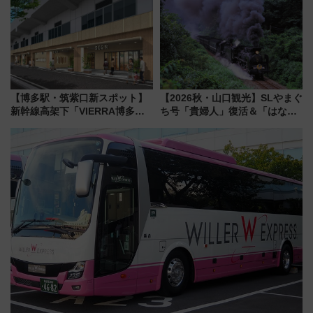
いを満喫しよう（花火鑑賞会応
路の絶景と絶品グルメを満喫！
募は7/12まで！）
（7月18日スタート）
【博多駅・筑紫口新スポット】
【2026秋・山口観光】SLやまぐ
新幹線高架下「VIERRA博多テ
ち号「貴婦人」復活＆「はなあ
ラス」が9/18開業！九州初出店
かり」初走行区間も！山口DCの
など注目の全6店舗 「博多活憩
注目観光列車まとめ きっぷの取
通り」も一新
り方は？