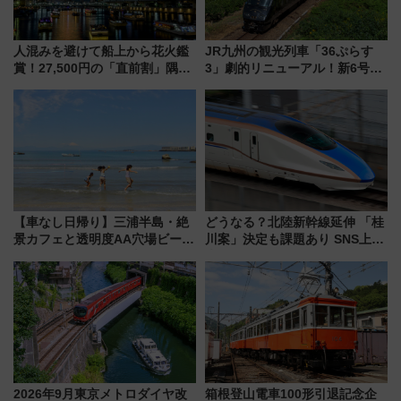
人混みを避けて船上から花火鑑
JR九州の観光列車「36ぷらす
賞！27,500円の「直前割」隅田
3」劇的リニューアル！新6号車
川花火クルーズはデパ地下グル
“1〜2名用グリーン個室”と曜日
メも持ち込みOK
別 “プレミアムランチ”導入･ル
ートや価格など解説
【車なし日帰り】三浦半島・絶
どうなる？北陸新幹線延伸 「桂
景カフェと透明度AA穴場ビーチ
川案」決定も課題あり SNS上の
を巡る！ おトクな電車きっぷ活
声は
用してストレスフリー旅へ行こ
う！
2026年9月東京メトロダイヤ改
箱根登山電車100形引退記念企