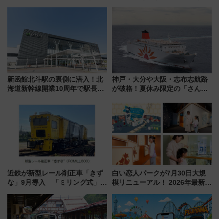
から「にいがた2キロ」・古町再
電鉄の臨時列車やアクセス情
開発、バスタ新潟構想まで徹底
報、利根川に咲く8,000発の大迫
解説！
力＆屋台を満喫
新函館北斗駅の裏側に潜入！北
神戸・大分や大阪・志布志航路
海道新幹線開業10周年で駅長
が破格！夏休み限定の「さんふ
室・地下通路など公開イベン
らわあスペシャルセール」スタ
ト 参加方法や体験内容を紹介
ート 夕朝食ビュッフェ付きで
快適な船旅はいかが？
近鉄が新型レール削正車「きず
白い恋人パークが7月30日大規
な」9月導入 「ミリング式」採
模リニューアル！ 2026年最新の
用でメンテナンス作業を効率
新エリア・工場見学の見どころ
化！安全性や乗り心地の向上に
と料金・アクセスを徹底解説
貢献するだけでなく、全線区で
（札幌市）