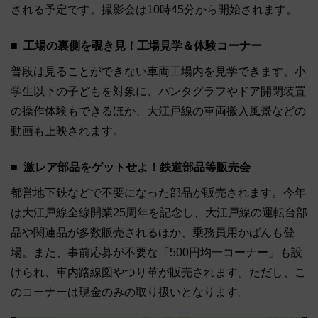
される予定です。撮影会は10時45分から開始されます。
工場の裏側を覗き見！工場見学＆体験コーナー
普段は見ることができない車両工場内を見学できます。小
学生以下の子どもを対象に、パンタグラフやドア開閉装置
の操作体験もできるほか、大江戸線の車両搬入風景などの
動画も上映されます。
激レア部品をゲットせよ！鉄道部品等販売会
都営地下鉄などで不要になった部品が販売されます。今年
は大江戸線全線開業25周年を記念し、大江戸線の運転台部
品や関連品が多数販売されるほか、乗務員用かばんも登
場。また、事前応募が不要な「500円均一コーナー」も設
けられ、車内路線図やつり革が販売されます。ただし、こ
のコーナーは現金のみの取り扱いとなります。