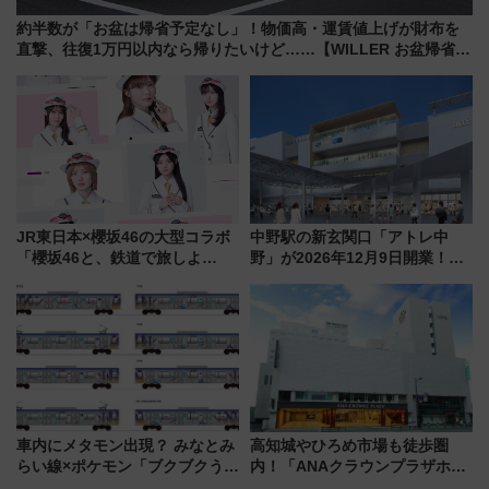
約半数が「お盆は帰省予定なし」！物価高・運賃値上げが財布を
直撃、往復1万円以内なら帰りたいけど……【WILLER お盆帰省動
向調査】
JR東日本×櫻坂46の大型コラボ
中野駅の新玄関口「アトレ中
「櫻坂46と、鉄道で旅しよ
野」が2026年12月9日開業！新
う。」が7月20日より始動！新
改札直結で屋上BBQも楽しめる
潟・長野・庄内へ
注目スポット
車内にメタモン出現？ みなとみ
高知城やひろめ市場も徒歩圏
らい線×ポケモン「ブクブクうみ
内！「ANAクラウンプラザホテ
ぞこの街」ラッピング電車が運
ル高知」が8月開業