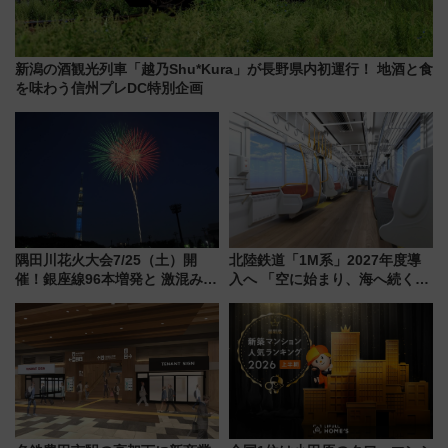
新潟の酒観光列車「越乃Shu*Kura」が長野県内初運行！ 地酒と食
を味わう信州プレDC特別企画
隅田川花火大会7/25（土）開
北陸鉄道「1M系」2027年度導
催！銀座線96本増発と 激混みの
入へ 「空に始まり、海へ続く」
「浅草駅」を回避する最寄り駅･
白山比咩神社をモチーフにした
アクセス攻略法、2万発の花火が
神秘的なデザイン
都心の夜に！