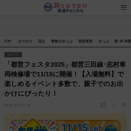
TOP
おでかけ
花火
青春18きっぷ
新型車両
きっぷ
駅･街 再
ニュース
「都営フェスタ2025」都営三田線･志村車
両検修場で11/15に開催！【入場無料】で
楽しめるイベント多数で、親子でのお出
かけにぴったり！
2025.10.27 13:10