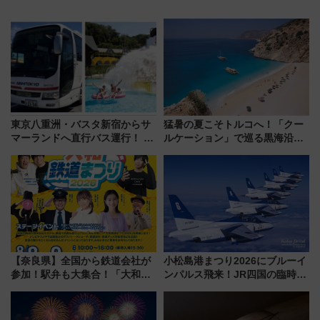
東京八重洲・バスタ新宿からサ
猛暑の夏こそトルコへ！「クー
マーランドへ直行バス運行！ お
ルケーション」で巡る黒海沿岸
トクな1Dayパスで夏のプールと
やエーゲ海の避暑リゾート 関
推し活を楽しもう！（2026年
連検索数が前年比237％増、ナ
8/1～31）
ショジオも認める『2026年に訪
れるべき世界の旅先』
【奈良県】全国から鉄道会社が
小松島港まつり2026にブルーイ
参加！駅弁も大集合！「大和鉄
ンパルス飛来！JR四国の臨時ダ
道まつり2026」が8月8日・9日
イヤや駐車場予約を徹底解説
に開催決定