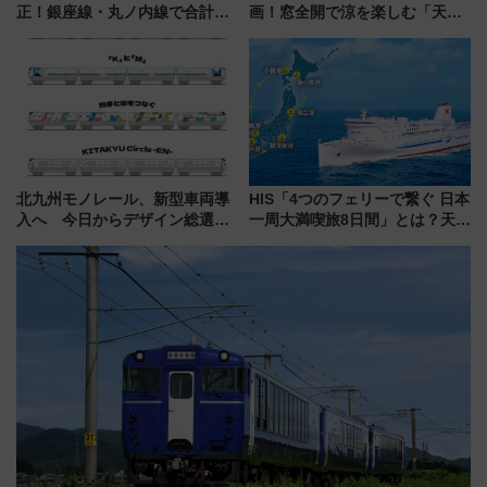
正！銀座線・丸ノ内線で合計
画！窓全開で涼を楽しむ「天然
212本の大増発、混雑緩和に期
クーラー体験号」と限定鉄コレ
待
発売
北九州モノレール、新型車両導
HIS「4つのフェリーで繋ぐ 日本
入へ 今日からデザイン総選挙
一周大満喫旅8日間」とは？天橋
始まる
立・小樽・日光東照宮など全国
の絶景＆限定グルメを網羅！煩
雑な手続きも不要でお手軽に楽
しめるプランが登場