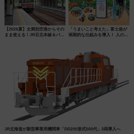
活躍するための仕組みも
【2026夏】女満別空港からその
「うまいこと考えた」富士急が
まま使える！JR石北本線＆バス
画期的な仕組みを導入！ 人のか
乗り放題「北見・網走周遊フリ
わりにスマホが並ぶ「分身く
ーパス」でおトクに道東観光
ん」始動
（8/3発売）
JR北海道が新型事業用機関車「DD200形式500代」3両導入へ