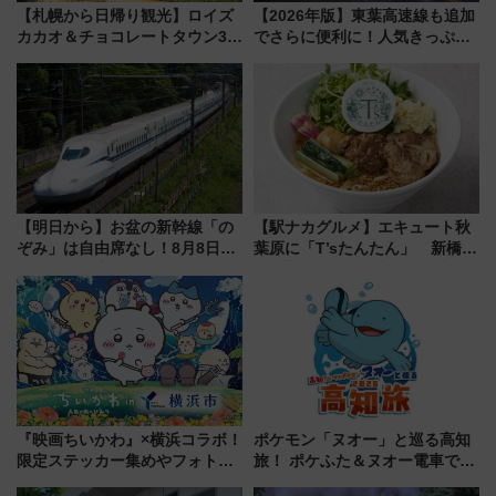
【札幌から日帰り観光】ロイズ
【2026年版】東葉高速線も追加
カカオ＆チョコレートタウン3周
でさらに便利に！人気きっぷ
年！ 9月は入場料半額やチョコ
「サンキューちばフリーパス」
詰め放題を開催、ロイズタウン
今年も発売 秋・早春に千葉県を
駅からのアクセスも
巡るなら使い勝手・コスパ抜群
【明日から】お盆の新幹線「の
【駅ナカグルメ】エキュート秋
ぞみ」は自由席なし！8月8日午
葉原に「T’sたんたん」 新橋に
前はほぼ満席…でも数時間ズラ
551蓬莱のDNAを継ぐ「東京豚
せば空きが見つかることも 混
饅」、オムライス専門店「肉と
雑避ける「空席」探しのコツ
たまご」新グルメ続々登場！
【2026年8月】
『映画ちいかわ』×横浜コラボ！
ポケモン「ヌオー」と巡る高知
限定ステッカー集めやフォトス
旅！ ポケふた＆ヌオー電車で楽
ポット、特別花火でみなとみら
しむ鉄道スタンプラリーで土佐