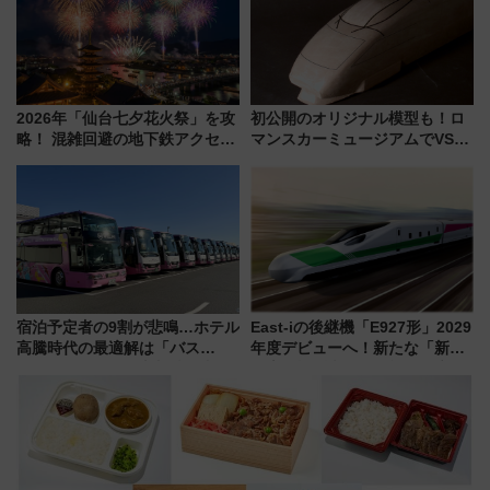
2026年「仙台七夕花火祭」を攻
初公開のオリジナル模型も！ロ
略！ 混雑回避の地下鉄アクセス
マンスカーミュージアムでVSE
からまだ買える有料席情報、花
の設計秘話に迫る企画展が7月
火前に楽しむ仙台観光ルートま
15日スタート
で解説！
宿泊予定者の9割が悲鳴…ホテル
East-iの後継機「E927形」2029
高騰時代の最適解は「バス
年度デビューへ！新たな「新幹
泊」!? WILLER最新調査で判明
線専用検測車」の性能を徹底解
した、推し活遠征や観光時のリ
説【JR東日本】
アルな懐事情