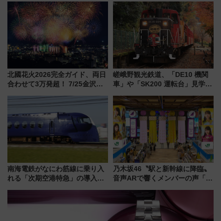
行開始に！ この夏は直通列車で
横浜へ！
北國花火2026完全ガイド、両日
嵯峨野観光鉄道、「DE10 機関
合わせて3万発超！ 7/25金沢大
車」や「SK200 運転台」見学ツ
会・8/1川北大会の2つの花火大
アーを開催！ ラストランイベン
会の日程・アクセス・観覧席ま
トの一環で激レア体験できちゃ
とめ（石川県）
うかも 参加方法やスケジュール
をご紹介
南海電鉄がなにわ筋線に乗り入
乃木坂46〝駅と新幹線に降臨〟
れる「次期空港特急」の導入を
音声ARで響くメンバーの声「真
決定！ピニンファリーナによる
夏の全国ツアー2026」
日本初の鉄道デザイン