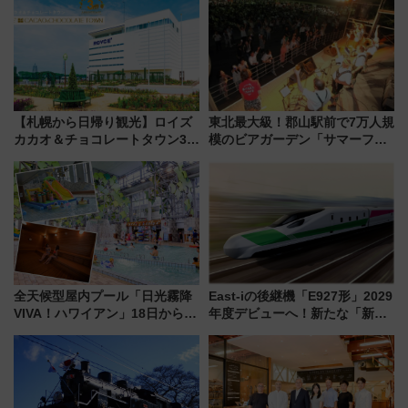
【札幌から日帰り観光】ロイズ
東北最大級！郡山駅前で7万人規
カカオ＆チョコレートタウン3周
模のビアガーデン「サマーフェ
年！ 9月は入場料半額やチョコ
スタ IN KORIYAMA 2026」
詰め放題を開催、ロイズタウン
7/24-26開催！ 有料席はJRE
駅からのアクセスも
MALLで予約可能
全天候型屋内プール「日光霧降
East-iの後継機「E927形」2029
VIVA！ハワイアン」18日から営
年度デビューへ！新たな「新幹
業開始 小さなお子様連れのフ
線専用検測車」の性能を徹底解
ァミリーから大人まで幅広い世
説【JR東日本】
代が一日中楽しる夏のリゾート
を楽しんで