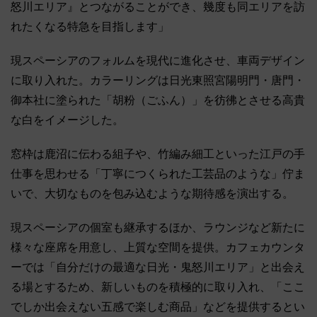
怒川エリア』とつながることができ、幾度も同エリアを訪
れたくなる特急を目指します」
現スペーシアのフォルムを現代に進化させ、車両デザイン
に取り入れた。カラーリングは日光東照宮陽明門・唐門・
御本社に塗られた「胡粉（ごふん）」を彷彿とさせる高貴
な白をイメージした。
窓枠は鹿沼に伝わる組子や、竹編み細工といった江戸の手
仕事を思わせる「丁寧につくられた工芸品のような」佇ま
いで、大切なものを包み込むような期待感を演出する。
現スペーシアの個室も継承するほか、ラウンジなど新たに
様々な座席を用意し、上質な空間を提供。カフェカウンタ
ーでは「自分だけの最適な日光・鬼怒川エリア」と出会え
る場とするため、新しいものを積極的に取り入れ、「ここ
でしか出会えない五感で楽しむ商品」などを提供するとい