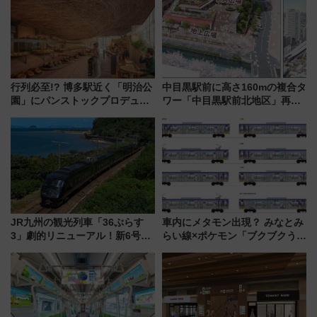
年7月23日開業）
る方法を解説
行列必至!? 博多駅近く「明治公
中目黒駅前に高さ160mの複合タ
園」にパンストックプロデュー
ワー「中目黒駅前北地区」再開
スの新業態『Land Bageri』8/7
発の全貌
オープン 秋からはビストロ営業
も！
JR九州の観光列車「36ぷらす
車内にメタモン出現？ みなとみ
3」劇的リニューアル！新6号車
らい線×ポケモン「ブクブクうみ
“1〜2名用グリーン個室”と曜日
ぞこの街」ラッピング電車が運
別 “プレミアムランチ”導入･ル
行開始に！ この夏は直通列車で
ートや価格など解説
横浜へ！