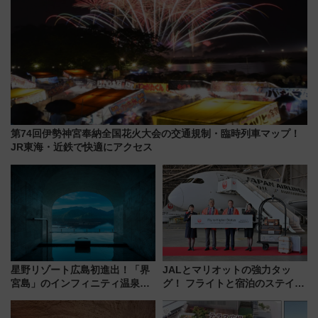
第74回伊勢神宮奉納全国花火大会の交通規制・臨時列車マップ！
JR東海・近鉄で快適にアクセス
星野リゾート広島初進出！「界
JALとマリオットの強力タッ
宮島」のインフィニティ温泉と
グ！ フライトと宿泊のステイタ
古式サウナ「石風呂」を大解剖
スマッチでFLY ON ポイントや
宿泊料金・アクセスは？（2026
上級会員資格を効率よく獲得す