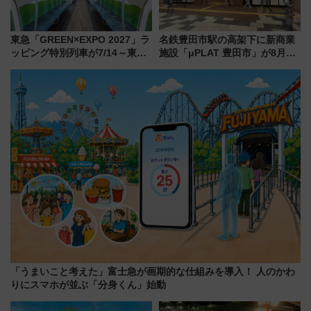
東急「GREEN×EXPO 2027」ラ
名鉄豊田市駅の高架下に新商業
ッピング特別列車が7/14～東
施設「μPLAT 豊田市」が8月26
横・田園都市・目黒線でデビュ
日開業！全8店舗が出店し街の新
ー！ 注目の編成やデザインまと
たな玄関口へ
め
「うまいこと考えた」富士急が画期的な仕組みを導入！ 人のかわ
りにスマホが並ぶ「分身くん」始動