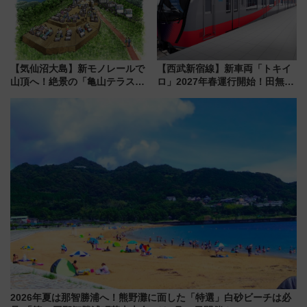
【気仙沼大島】新モノレールで
【西武新宿線】新車両「トキイ
山頂へ！絶景の「亀山テラス
ロ」2027年春運行開始！田無・
360°」が7月19日オープン、休
新所沢にも停車 2028年春には
暇村のお得な日帰りプランも登
「第2弾」も
場
2026年夏は那智勝浦へ！熊野灘に面した「特選」白砂ビーチは必