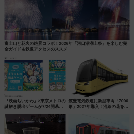
富士山と花火の絶景コラボ！2026年「河口湖湖上祭」を楽しむ完
全ガイド＆鉄道アクセスのススメ
『映画ちいかわ』×東京メトロの
筑豊電気鉄道に新型車両「7000
謎解き脱出ゲームが7/24開幕！
形」2027年導入！沿線の花をイ
オリジナル24時間券の買い方と
メージしたイエローを採用 車
遊び方を解説！（7/10発売開
内は落ち着いたゆとりある空間
始）
に