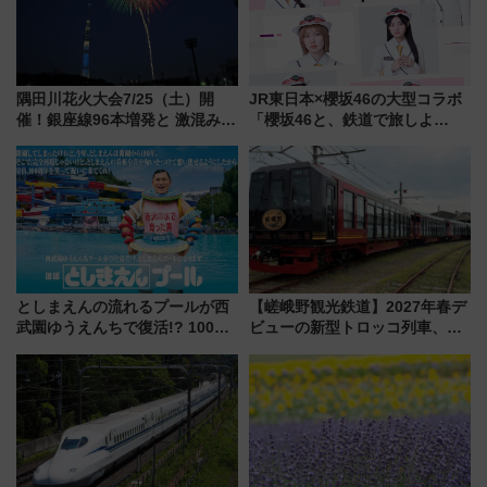
隅田川花火大会7/25（土）開
JR東日本×櫻坂46の大型コラボ
催！銀座線96本増発と 激混みの
「櫻坂46と、鉄道で旅しよ
「浅草駅」を回避する最寄り駅･
う。」が7月20日より始動！新
アクセス攻略法、2万発の花火が
潟・長野・庄内へ
都心の夜に！
としまえんの流れるプールが西
【嵯峨野観光鉄道】2027年春デ
武園ゆうえんちで復活!? 100周
ビューの新型トロッコ列車、い
年記念企画＆「春日のうん○スラ
よいよ試運転開始へ！現行車両
イダー」に注目 2026年夏は所
は2026年で引退
沢へ遊びに行こう