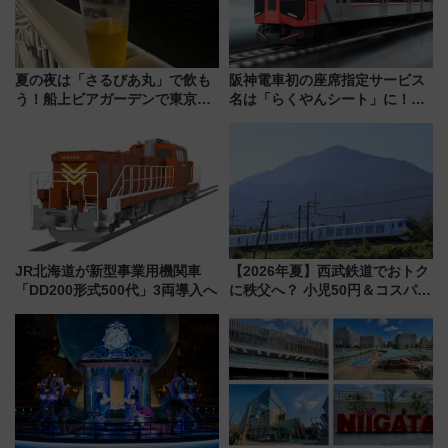
夏の夜は「さるびあ丸」で飲も
阪神電車初の座席指定サービス
う！船上ビアガーデンで東京湾
名は「らくやんシート」に！新
の夜景を眺めながら軽く一
型3000系で大阪梅田～山陽姫路
杯……工場直送生ビールや島グ
を快適移動
ルメが美味い
JR北海道が新型事業用機関車
【2026年夏】西武鉄道でおトク
「DD200形式500代」3両導入へ
に秩父へ？ 小児50円＆コスパ最
強きっぷで「安・近・短」な家
族旅行！ 深夜の正丸トンネル探
検や特急ラビューも