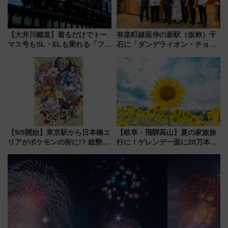
【大井川鐵道】着るだけでトー
有楽町線延伸の新駅（仮称）千
マス号もSL・ELも乗れる「フリ
石に「ダンデライオン・チョコ
ーきっぷTシャツ」8月6日より
レート」が出店！ 東京メトロが
受注販売
1億円出資で挑む新時代のまちづ
くりとは？
【9/9開始】東京駅から日本橋エ
【岐阜・飛騨高山】夏の家族旅
リアがポケモンの街に!? 総勢
行に！ゲレンデ一面に20万本の
100匹以上が出現「レジェンド
ひまわりが咲き誇る「アルコピ
リサーチ」本格謎解き・グッズ
アひまわり園」開園
情報まとめ