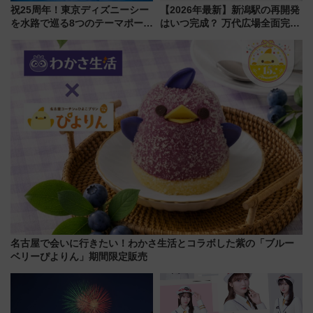
祝25周年！東京ディズニーシー
【2026年最新】新潟駅の再開発
を水路で巡る8つのテーマポート
はいつ完成？ 万代広場全面完成
と限定デコレーションを解説
から「にいがた2キロ」・古町再
開発、バスタ新潟構想まで徹底
解説！
名古屋で会いに行きたい！わかさ生活とコラボした紫の「ブルー
ベリーぴよりん」期間限定販売