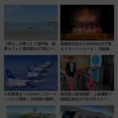
リボン賞35周年記念で「デビュ
ライベート感備えた上質な空間
ー当時の停車駅」を再現 運転
時刻や特急券の買い方を紹介
【車なし日帰り】三浦半島・絶
葛飾納涼花火大会2026は2万発
景カフェと透明度AA穴場ビーチ
＆ドローンショーも！ 北総線を
を巡る！ おトクな電車きっぷ活
使った穴場アクセスや臨時列
用してストレスフリー旅へ行こ
車、観覧スポット情報と周辺観
う！
光まとめ（7/28開催）
小松島港まつり2026にブルーイ
東武東上線池袋駅・上板橋駅で
ンパルス飛来！JR四国の臨時ダ
顔認証改札が7月15日スター
イヤや駐車場予約を徹底解説
ト、手ぶらで乗車から買い物ま
でシームレスに