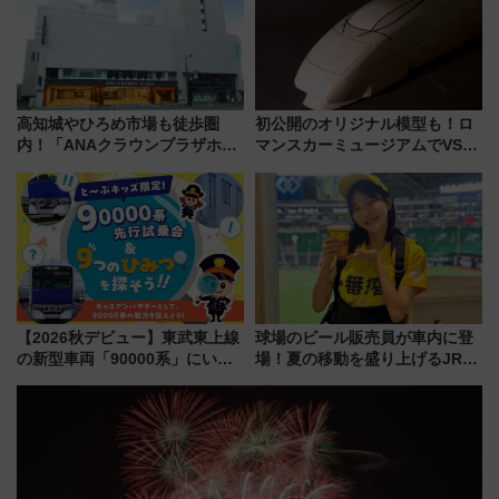
【2026年8月】
高知城やひろめ市場も徒歩圏
初公開のオリジナル模型も！ロ
内！「ANAクラウンプラザホテ
マンスカーミュージアムでVSE
ル高知」が8月開業
の設計秘話に迫る企画展が7月
15日スタート
【2026秋デビュー】東武東上線
球場のビール販売員が車内に登
の新型車両「90000系」にいち
場！夏の移動を盛り上げるJR九
早く乗れる！ 8/11開催の小学生
州「ビール新幹線」7月31日・8
向け先行試乗会でキッズアンバ
月7日限定 ソフトバンクホーク
サダーになろう
スとコラボ