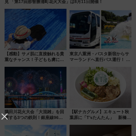
見 「第17回那智勝浦町花火大会」は8月11日開催！
【感動】サメ肌に直接触れる貴
東京八重洲・バスタ新宿からサ
重なチャンス！子どもも虜にな
マーランドへ直行バス運行！ お
る鴨川シーワールド「エイとサ
トクな1Dayパスで夏のプールと
メのタッチングプール」【夏休
推し活を楽しもう！（2026年
み限定企画】
8/1～31）
隅田川花火大会「大混雑」を回
【駅ナカグルメ】エキュート秋
避する3つの鉄則！銀座線96本
葉原に「T’sたんたん」 新橋に
増発･浅草線臨時ダイヤ･スカイ
551蓬莱のDNAを継ぐ「東京豚
ツリー駅の規制まとめ 7/25開催
饅」、オムライス専門店「肉と
（2026年）
たまご」新グルメ続々登場！