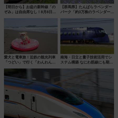
【明日から】お盆の新幹線「の
【群馬県】たんばらラベンダー
ぞみ」は自由席なし！8月8日午
パーク「約3万株のラベンダー」
前はほぼ満席…でも数時間ズラ
が見頃！新幹線＆無料送迎バス
せば空きが見つかることも 混
で都心から約1時間半で夏の絶景
雑避ける「空席」探しのコツ
を！
愛犬と電車旅！近鉄の観光列車
南海・日立と量子技術活用でシ
「つどい」で行く「わんわん列
ステム構築 なにわ筋線にも期待
車」第5弾！海辺のBBQも楽し
乗務員・車両計画作業を短縮へ
める日帰りツアー