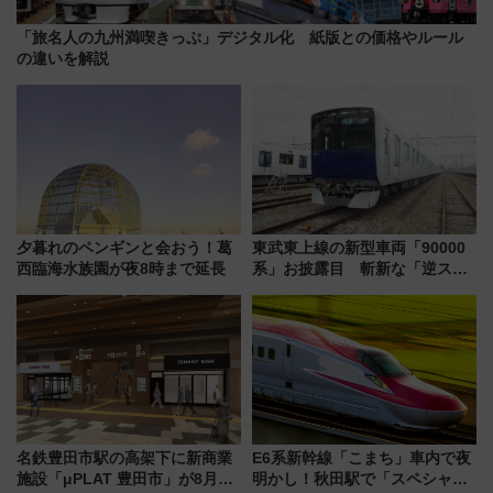
「旅名人の九州満喫きっぷ」デジタル化 紙版との価格やルール
の違いを解説
夕暮れのペンギンと会おう！葛
東武東上線の新型車両「90000
西臨海水族園が夜8時まで延長
系」お披露目 斬新な「逆スラ
ント式」の先頭形状と明るく開
放的な車内空間に注目、デビュ
ーは9月
名鉄豊田市駅の高架下に新商業
E6系新幹線「こまち」車内で夜
施設「μPLAT 豊田市」が8月26
明かし！秋田駅で「スペシャル