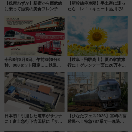
【残席わずか】新宿から西武線
【新幹線停車駅】手土産に迷っ
に乗って滋賀の美食フレンチを
たらコレ！エキュート品川で3年
堪能？ 大人気レストラン列車
連続売上1位を獲得した定番手土
「52席の至福」で味わう近江牛
産スイーツとは？
や伝統文化の特別コラボ
令和8年8月8日、午前8時8分8
【岐阜・飛騨高山】夏の家族旅
秒、888セット限定……鉄道各
行に！ゲレンデ一面に20万本の
社の「8・8・8」な記念きっぷ
ひまわりが咲き誇る「アルコピ
たち
アひまわり園」開園
日本初！引退した電車がサウナ
【ひなたフェス2026】宮崎の宿
に！富士急行下吉田駅に「サ電
難民へ！特急787系で一晩過ご
（SADEN）」2026年12月開
せる夜間滞在型イベント「スワ