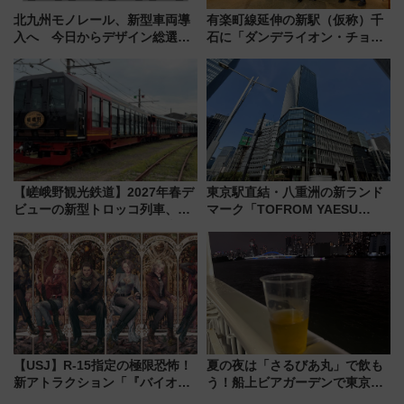
北九州モノレール、新型車両導
有楽町線延伸の新駅（仮称）千
入へ 今日からデザイン総選挙
石に「ダンデライオン・チョコ
始まる
レート」が出店！ 東京メトロが
1億円出資で挑む新時代のまちづ
くりとは？
【嵯峨野観光鉄道】2027年春デ
東京駅直結・八重洲の新ランド
ビューの新型トロッコ列車、い
マーク「TOFROM YAESU
よいよ試運転開始へ！現行車両
TOWER」9/10開業！ 雨に濡れ
は2026年で引退
ないバスターミナル直結でスキ
マ時間が充実
【USJ】R-15指定の極限恐怖！
夏の夜は「さるびあ丸」で飲も
新アトラクション「『バイオハ
う！船上ビアガーデンで東京湾
ザード レクイエム』 ザ・ダイ
の夜景を眺めながら軽く一