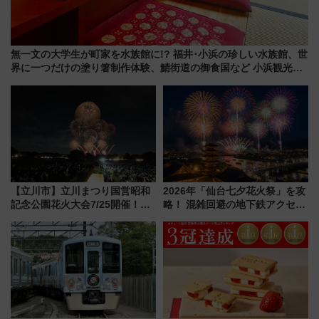
無一文の大学生が町家を水族館に!? 福井･小浜の珍しい水族館、世
界に一つだけの塗り箸制作体験、鯖街道の御食国など 小浜観光レ
ポ 第2弾
【立川市】立川まつり国営昭和
2026年「仙台七夕花火祭」を攻
記念公園花火大会7/25開催！
略！ 混雑回避の地下鉄アクセス
5000発の花火が夜を彩る 今年は
からまだ買える有料席情報、花
混雑に要注意、その理由は
火前に楽しむ仙台観光ルートま
で解説！