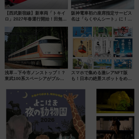
【西武新宿線】新車両「トキイ
阪神電車初の座席指定サービス
ロ」2027年春運行開始！田無・
名は「らくやんシート」に！新
新所沢にも停車 2028年春には
型3000系で大阪梅田～山陽姫路
「第2弾」も
を快適移動
浅草→下今市ノンストップ！？
スマホで集める激レアNFT版
東武100系スペーシアがブルー
も！日本の絶景スポットをめぐ
リボン賞35周年記念で「デビュ
って集める「索道印(さくどうい
ー当時の停車駅」を再現 運転
ん)」企画がスタート
時刻や特急券の買い方を紹介