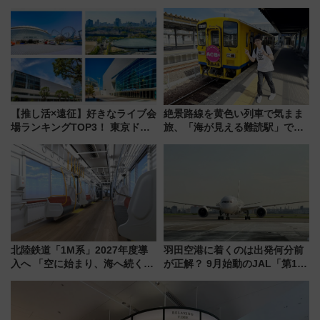
日開業！全8店舗が出店し街の新
ナイト」8月開催、料金や予約方
たな玄関口へ
法は？
【推し活×遠征】好きなライブ会
絶景路線を黄色い列車で気まま
場ランキングTOP3！ 東京ドー
旅、「海が見える難読駅」で幸
ムや大阪城ホールが選ばれる理
せの黄色いハンカチに願いを
由と交通アクセス術、ライブ会
「新・鉄道ひとり旅」279回目
場に何を求める？
の舞台は「島原鉄道」
北陸鉄道「1M系」2027年度導
羽田空港に着くのは出発何分前
入へ 「空に始まり、海へ続く」
が正解？ 9月始動のJAL「第1タ
白山比咩神社をモチーフにした
ーミナル北側サテライト」は徒
神秘的なデザイン
歩1キロ超え！ 知っておきたい
変更点まとめ