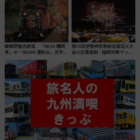
ブ」今秋登場 ―予測不能の恐
杯……工場直送生ビールや島グ
怖に泣き叫べ―
ルメが美味い
嵯峨野観光鉄道、「DE10 機関
第74回伊勢神宮奉納全国花火大
車」や「SK200 運転台」見学ツ
会の交通規制・臨時列車マッ
アーを開催！ ラストランイベン
プ！JR東海・近鉄で快適にアク
トの一環で激レア体験できちゃ
セス
うかも 参加方法やスケジュール
をご紹介