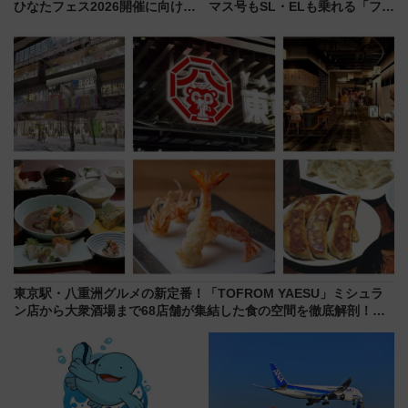
ひなたフェス2026開催に向けJR
マス号もSL・ELも乗れる「フリ
九州が記念きっぷや臨時列車で
ーきっぷTシャツ」8月6日より
全力応援 夜行列車「ドリーム
受注販売
おひさま号」も走る
東京駅・八重洲グルメの新定番！「TOFROM YAESU」ミシュラ
ン店から大衆酒場まで68店舗が集結した食の空間を徹底解剖！
（9/10開業）