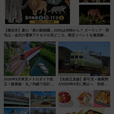
【横浜市】夏の「夜の動物園」2026は何時から？ ズーラシア・野
毛山・金沢の電車アクセスや見どころ、限定イベントを徹底解
説！
2026年9月東京メトロダイヤ改
【名鉄広見線】新可児～御嵩間
正！銀座線・丸ノ内線で合計
が2029年4月に廃止へ 存続協
212本の大増発、混雑緩和に期
議終了で100年の歴史に幕
待