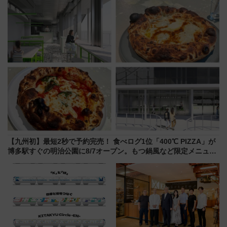
業 行き交う電車の音や振動を
ローおひさま」が救世主に？
感じながら「ととのう」新感覚
【九州初】最短2秒で予約完売！ 食べログ1位「400℃ PIZZA」が
博多駅すぐの明治公園に8/7オープン。もつ鍋風など限定メニュー
も