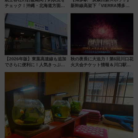
チェック！沖縄・北海道方面は
新幹線高架下「VIERRA博多テ
予約急増中、いまから狙うべき
ラス」が9/18開業！九州初出店
日は？
など注目の全6店舗 「博多活憩
通り」も一新
【2026年版】東葉高速線も追加
秋の夜長に大迫力！第6回川口花
でさらに便利に！人気きっぷ
火大会チケット情報＆川口駅か
「サンキューちばフリーパス」
らのアクセスガイド
今年も発売 秋・早春に千葉県を
巡るなら使い勝手・コスパ抜群