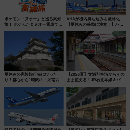
ポケモン「ヌオー」と巡る高知
ANAが機内持ち込みを厳格化
旅！ ポケふた＆ヌオー電車で楽
【夏休みの移動に注意！】ハン
しむ鉄道スタンプラリーで土佐
ドバッグやPCケースも対象の
路の絶景と絶品グルメを満喫！
「身の回り品」新サイズ制限
（7月18日スタート）
(40×30×20cm)おさらい
夏休みの家族旅行先にぴった
【2026夏】女満別空港からその
り！都心から1時間の「湘南西エ
まま使える！JR石北本線＆バス
リア」満喫ガイド 鎌倉・江の
乗り放題「北見・網走周遊フリ
島とは異なる魅力を持つ今夏の
ーパス」でおトクに道東観光
注目スポット
（8/3発売）
航空各社のお盆期間予約状況を
【博多駅・筑紫口新スポット】