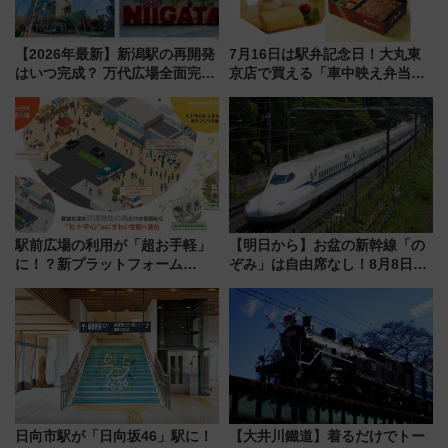
【2026年最新】新潟駅の再開発
7月16日は駅弁記念日！大丸東
はいつ完成？ 万代広場全面完成
京店で買える「車中映え弁当」
から「にいがた2キロ」・古町再
フェア【2026年夏】
開発、バスタ新潟構想まで徹底
解説！
駅前広場の利用が「超お手軽」
【明日から】お盆の新幹線「の
に！？新プラットフォーム
ぞみ」は自由席なし！8月8日午
「HirakeBA」8月3日始動、ス
前はほぼ満席…でも数時間ズラ
マホで簡単申請 物販や演奏会な
せば空きが見つかることも 混
どに【JR東日本】
雑避ける「空席」探しのコツ
日向市駅が「日向坂46」駅に！
【大井川鐵道】着るだけでトー