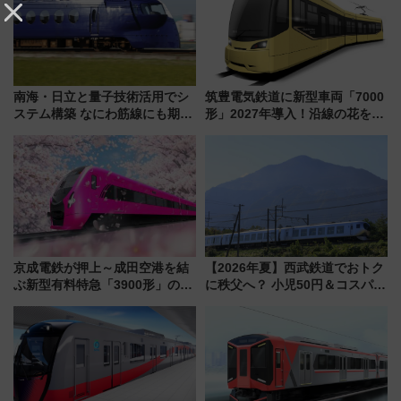
南海・日立と量子技術活用でシ
筑豊電気鉄道に新型車両「7000
ステム構築 なにわ筋線にも期待
形」2027年導入！沿線の花をイ
乗務員・車両計画作業を短縮へ
メージしたイエローを採用 車
内は落ち着いたゆとりある空間
に
京成電鉄が押上～成田空港を結
【2026年夏】西武鉄道でおトク
ぶ新型有料特急「3900形」のコ
に秩父へ？ 小児50円＆コスパ最
ンセプト・デザイン公開 愛称
強きっぷで「安・近・短」な家
募集も実施
族旅行！ 深夜の正丸トンネル探
検や特急ラビューも