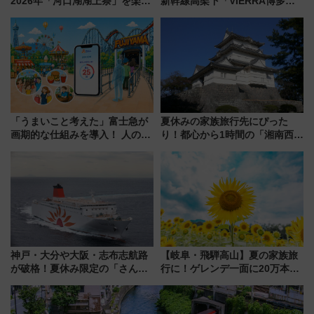
2026年「河口湖湖上祭」を楽し
新幹線高架下「VIERRA博多テ
む完全ガイド＆鉄道アクセスの
ラス」が9/18開業！九州初出店
ススメ
など注目の全6店舗 「博多活憩
通り」も一新
「うまいこと考えた」富士急が
夏休みの家族旅行先にぴった
画期的な仕組みを導入！ 人のか
り！都心から1時間の「湘南西エ
わりにスマホが並ぶ「分身く
リア」満喫ガイド 鎌倉・江の
ん」始動
島とは異なる魅力を持つ今夏の
注目スポット
神戸・大分や大阪・志布志航路
【岐阜・飛騨高山】夏の家族旅
が破格！夏休み限定の「さんふ
行に！ゲレンデ一面に20万本の
らわあスペシャルセール」スタ
ひまわりが咲き誇る「アルコピ
ート 夕朝食ビュッフェ付きで
アひまわり園」開園
快適な船旅はいかが？