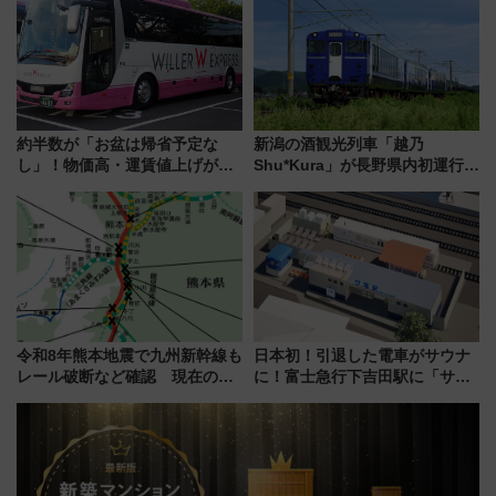
約半数が「お盆は帰省予定な
新潟の酒観光列車「越乃
し」！物価高・運賃値上げが財
Shu*Kura」が長野県内初運行！
布を直撃、往復1万円以内なら帰
地酒と食を味わう信州プレDC特
りたいけど……【WILLER お盆
別企画
帰省動向調査】
令和8年熊本地震で九州新幹線も
日本初！引退した電車がサウナ
レール破断など確認 現在の運
に！富士急行下吉田駅に「サ電
転見合わせ状況と交通網への影
（SADEN）」2026年12月開
響
業 行き交う電車の音や振動を
感じながら「ととのう」新感覚