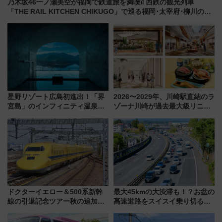
乃木坂46一ノ瀬美空が福岡で鉄道旅を満喫⁈ 西鉄の観光列車
「THE RAIL KITCHEN CHIKUGO」で巡る福岡･太宰府･柳川の
旅！YouTubeが公開に
星野リゾート広島初進出！「界
2026〜2029年、川崎駅直結のラ
宮島」のインフィニティ温泉と
ゾーナ川崎が過去最大級リニュ
古式サウナ「石風呂」を大解剖
ーアル！ フードコート拡大など
宿泊料金・アクセスは？（2026
「いつから何が変わるか」徹底
年7月23日開業）
解説！
ドクターイエロー＆500系新幹
最大45kmの大渋滞も！？お盆の
線の引退記念ツアー秋の追加企
高速道路をスイスイ乗り切る快
画が決定！乗車体験やグッズ・
適ドライブ術
ホテル情報まとめ