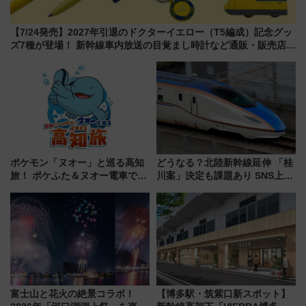
【7/24発売】2027年引退のドクターイエロー（T5編成）記念グッ
ズ7種が登場！ 新幹線車内放送の目覚まし時計など通販・販売店舗
まとめ
ポケモン「ヌオー」と巡る高知
どうなる？北陸新幹線延伸 「桂
旅！ ポケふた＆ヌオー電車で楽
川案」決定も課題あり SNS上の
しむ鉄道スタンプラリーで土佐
声は
路の絶景と絶品グルメを満喫！
（7月18日スタート）
富士山と花火の絶景コラボ！
【博多駅・筑紫口新スポット】