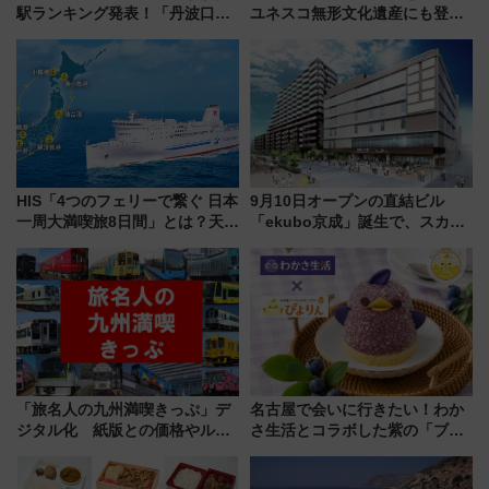
駅ランキング発表！「丹波口」
ユネスコ無形文化遺産にも登録
の大躍進と「西大路」人気の理
された「郡上おどり」楽しむ人
由は？
に 乗車には予約が必要
HIS「4つのフェリーで繋ぐ 日本
9月10日オープンの直結ビル
一周大満喫旅8日間」とは？天橋
「ekubo京成」誕生で、スカイ
立・小樽・日光東照宮など全国
ライナーも停まる巨大ハブ駅・
の絶景＆限定グルメを網羅！煩
新鎌ヶ谷はどう変わる？ 全テナ
雑な手続きも不要でお手軽に楽
ント情報も公開！
しめるプランが登場
「旅名人の九州満喫きっぷ」デ
名古屋で会いに行きたい！わか
ジタル化 紙版との価格やルー
さ生活とコラボした紫の「ブル
ルの違いを解説
ーベリーぴよりん」期間限定販
売