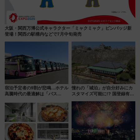
大阪・関西万博公式キャラクター「ミャクミャク」ピンバッジ新
登場！関西の駅構内などで7月中旬発売
宿泊予定者の9割が悲鳴…ホテル
憧れの「城泊」が自分好みにカ
高騰時代の最適解は「バス
スタマイズ可能に!? 国登録有形
泊」!? WILLER最新調査で判明
文化財・丸亀城「延寿閣別館」
した、推し活遠征や観光時のリ
にオーダーメイド型の宿泊プラ
アルな懐事情
ンが誕生！