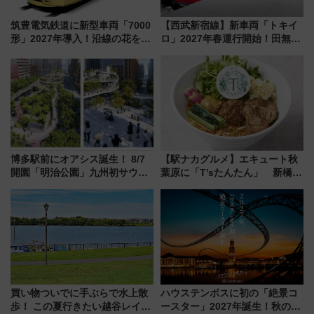
筑豊電気鉄道に新型車両「7000
【西武新宿線】新車両「トキイ
形」2027年導入！沿線の花をイ
ロ」2027年春運行開始！田無・
メージしたイエローを採用 車
新所沢にも停車 2028年春には
内は落ち着いたゆとりある空間
「第2弾」も
に
博多駅前にオアシス誕生！ 8/7
【駅ナカグルメ】エキュート秋
開園「明治公園」九州初サウナ
葉原に「T’sたんたん」 新橋に
TOTOPAや日本一のピザなど絶
551蓬莱のDNAを継ぐ「東京豚
品グルメ登場で駅前の過ごし方
饅」、オムライス専門店「肉と
はどう変わる？
たまご」新グルメ続々登場！
【2026年8月】
買い物ついでに手ぶらで水上散
ハウステンボスに初の「絶景コ
歩！ この夏行きたい越谷レイク
ースター」2027年誕生！秋の