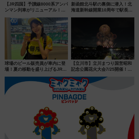
【JR四国】予讃線8000系アンパ
新函館北斗駅の裏側に潜入！北
ンマン列車がリニューアル！内
海道新幹線開業10周年で駅長
外装デザイン公開 デビューは
室・地下通路など公開イベン
今年12月
ト 参加方法や体験内容を紹介
球場のビール販売員が車内に登
【立川市】立川まつり国営昭和
場！夏の移動を盛り上げるJR九
記念公園花火大会7/25開催！
州「ビール新幹線」7月31日・8
5000発の花火が夜を彩る 今年は
月7日限定 ソフトバンクホーク
混雑に要注意、その理由は
スとコラボ