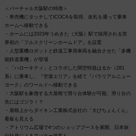
＜バーチャル大阪駅の特徴＞
・券売機にタッチしてICOCAを取得、改札を通って乗車
ホームへ移動できる
・ホームには2023年うめきた（大阪）駅で採用される世
界初の「フルスクリーンホームドア」を設置
・人型重機ロボットと鉄道工事用車両を融合させた「多機
能鉄道重機」が登場
・「ハローキティ」とコラボした関空特急はるか（281
系）に乗車し、『空港エリア』を経て『パラリアルニュー
ヨーク』のワールドへ移動できる
・大阪駅を象徴する大屋根で滑り台体験が可能、滑り台の
先にはゴジラ！？
・屋根上からダイキン工業株式会社の「大ぴちょんくん」
看板も見える
・アトリウム広場で4つのショップブースを展開、日本旅
行社員によるアバター接客も