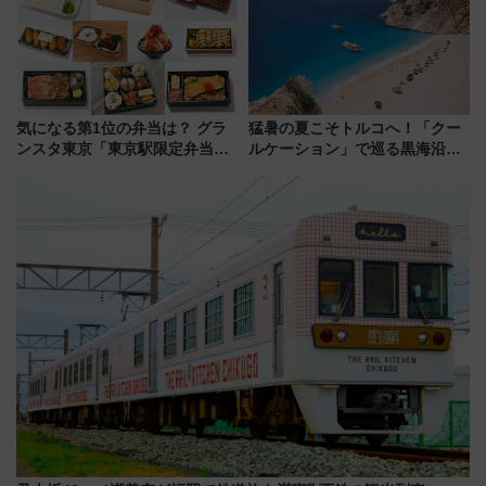
気になる第1位の弁当は？ グラ
猛暑の夏こそトルコへ！「クー
ンスタ東京「東京駅限定弁当
ルケーション」で巡る黒海沿岸
2026 売上ランキング」
やエーゲ海の避暑リゾート 関
連検索数が前年比237％増、ナ
ショジオも認める『2026年に訪
れるべき世界の旅先』