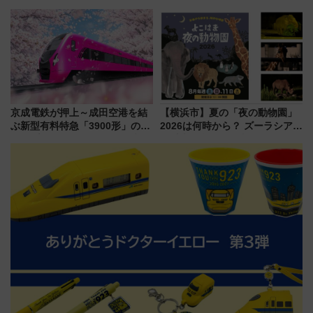
タウンの新たな水辺の憩いエリ
「すんごいハロウィン」見どこ
ア「LAKESIDE PARK」（埼玉
ろも一挙紹介
県越谷市）
京成電鉄が押上～成田空港を結
【横浜市】夏の「夜の動物園」
ぶ新型有料特急「3900形」のコ
2026は何時から？ ズーラシア・
ンセプト・デザイン公開 愛称
野毛山・金沢の電車アクセスや
募集も実施
見どころ、限定イベントを徹底
解説！