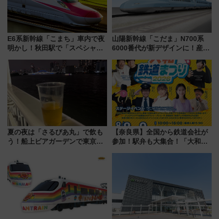
E6系新幹線「こまち」車内で夜
山陽新幹線「こだま」N700系
明かし！秋田駅で「スペシャル
6000番代が新デザインに！産学
ナイト」8月開催、料金や予約方
連携で描く瀬戸内の波模様 運
法は？
用は今冬から
夏の夜は「さるびあ丸」で飲も
【奈良県】全国から鉄道会社が
う！船上ビアガーデンで東京湾
参加！駅弁も大集合！「大和鉄
の夜景を眺めながら軽く一
道まつり2026」が8月8日・9日
杯……工場直送生ビールや島グ
に開催決定
ルメが美味い