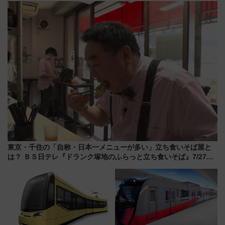
ローおひさま」が救世主に？
ー当時の停車駅」を再現 運転
時刻や特急券の買い方を紹介
東京・千住の「自称・日本一メニューが多い」立ち食いそば屋と
は？ ＢＳ日テレ『ドランク塚地のふらっと立ち食いそば』7/27夜
10時～放送