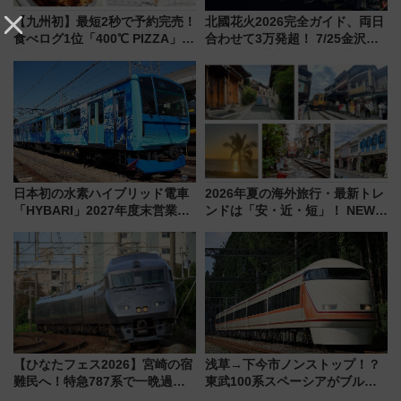
【九州初】最短2秒で予約完売！
北國花火2026完全ガイド、両日
食べログ1位「400℃ PIZZA」が
合わせて3万発超！ 7/25金沢大
博多駅すぐの明治公園に8/7オー
会・8/1川北大会の2つの花火大
プン。もつ鍋風など限定メニュ
会の日程・アクセス・観覧席ま
ーも
とめ（石川県）
日本初の水素ハイブリッド電車
2026年夏の海外旅行・最新トレ
「HYBARI」2027年度末営業運
ンドは「安・近・短」！ NEWT
転へ 鉄道・発電・まちづくり
調査から読み解く、最新の人気
で水素利活用が加速
渡航先TOP5とは？ 円安時代の
旅行術
【ひなたフェス2026】宮崎の宿
浅草→下今市ノンストップ！？
難民へ！特急787系で一晩過ご
東武100系スペーシアがブルー
せる夜間滞在型イベント「スワ
リボン賞35周年記念で「デビュ