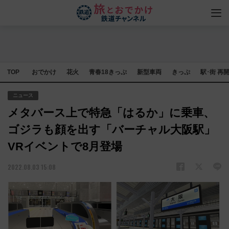
TOP
おでかけ
花火
青春18きっぷ
新型車両
きっぷ
駅･街 再
ニュース
メタバース上で特急「はるか」に乗車、
ゴジラも顔を出す「バーチャル大阪駅」
VRイベントで8月登場
2022.08.03 15:08