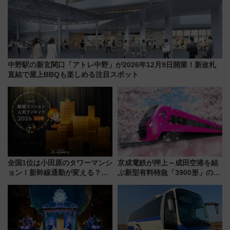
中野駅の新玄関口「アトレ中野」が2026年12月9日開業！新改札
直結で屋上BBQも楽しめる注目スポット
全国1位は小田原のタワーマンシ
京成電鉄が押上～成田空港を結
ョン！新幹線通勤が変える？
ぶ新型有料特急「3900形」のコ
「住みたい街」の最新トレンド
ンセプト・デザイン公開 愛称
【新築マンション人気ランキン
募集も実施
グ】