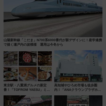
山陽新幹線「こだま」N700系6000番代が新デザインに！産学連携
で描く瀬戸内の波模様 運用は今冬から
東京駅・八重洲グルメの新定
高知城やひろめ市場も徒歩圏
番！「TOFROM YAESU」ミシ
内！「ANAクラウンプラザホテ
ュラン店から大衆酒場まで68店
ル高知」が8月開業
舗が集結した食の空間を徹底解
剖！（9/10開業）