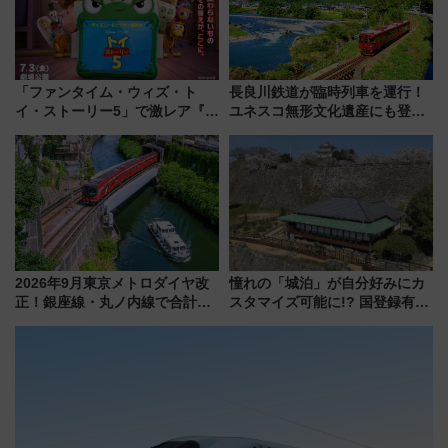
「ファンタイム・ウィズ・ト
長良川鉄道が臨時列車を運行！
イ・ストーリー5」で激レア『ロ
ユネスコ無形文化遺産にも登録
ルカナ』カードをゲット！最新
された「郡上おどり」楽しむ人
デコレーションも徹底解説
に 乗車には予約が必要
2026年9月東京メトロダイヤ改
憧れの「城泊」が自分好みにカ
正！銀座線・丸ノ内線で合計
スタマイズ可能に!? 国登録有形
212本の大増発、混雑緩和に期
文化財・丸亀城「延寿閣別館」
待
にオーダーメイド型の宿泊プラ
ンが誕生！