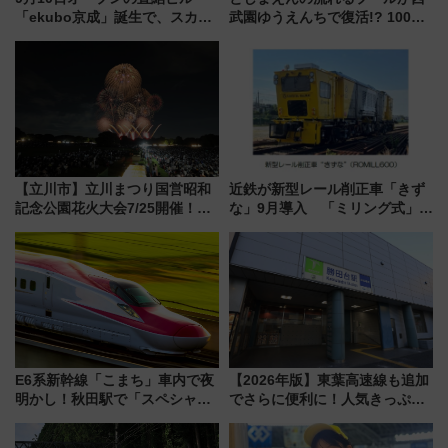
「ekubo京成」誕生で、スカイ
武園ゆうえんちで復活!? 100周
ライナーも停まる巨大ハブ駅・
年記念企画＆「春日のうん○スラ
新鎌ヶ谷はどう変わる？ 全テナ
イダー」に注目 2026年夏は所
ント情報も公開！
沢へ遊びに行こう
【立川市】立川まつり国営昭和
近鉄が新型レール削正車「きず
記念公園花火大会7/25開催！
な」9月導入 「ミリング式」採
5000発の花火が夜を彩る 今年は
用でメンテナンス作業を効率
混雑に要注意、その理由は
化！安全性や乗り心地の向上に
貢献するだけでなく、全線区で
活躍するための仕組みも
E6系新幹線「こまち」車内で夜
【2026年版】東葉高速線も追加
明かし！秋田駅で「スペシャル
でさらに便利に！人気きっぷ
ナイト」8月開催、料金や予約方
「サンキューちばフリーパス」
法は？
今年も発売 秋・早春に千葉県を