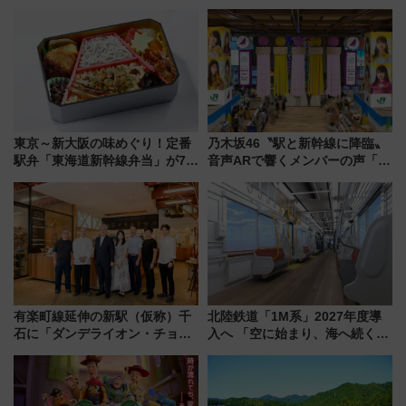
東京～新大阪の味めぐり！定番
乃木坂46〝駅と新幹線に降臨〟
駅弁「東海道新幹線弁当」が7月
音声ARで響くメンバーの声「真
21日にリニューアル発売
夏の全国ツアー2026」
有楽町線延伸の新駅（仮称）千
北陸鉄道「1M系」2027年度導
石に「ダンデライオン・チョコ
入へ 「空に始まり、海へ続く」
レート」が出店！ 東京メトロが
白山比咩神社をモチーフにした
1億円出資で挑む新時代のまちづ
神秘的なデザイン
くりとは？