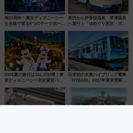
祝25周年！東京ディズニーシー
所沢から伊香保温泉・草津温泉
を水路で巡る8つのテーマポート
へ直行！「ゆめぐり所沢・川越
と限定デコレーションを解説
号」で群馬の温泉旅をもっと気
軽に 運行ダイヤ・運賃を解説
2026夏の旅行はJALがお得！東
日本初の水素ハイブリッド電車
京ディズニーシー完全貸切パー
「HYBARI」2027年度末営業運
ティー招待券が当たるキャンペ
転へ 鉄道・発電・まちづくり
ーン始まる 条件は「夏の国内
で水素利活用が加速
線に2回搭乗」
日本初！引退した電車がサウナ
【気仙沼大島】新モノレールで