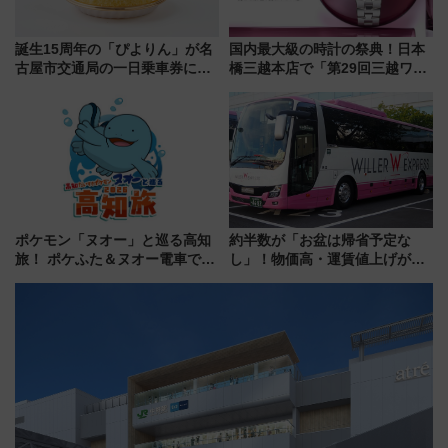
誕生15周年の「ぴよりん」が名
国内最大級の時計の祭典！日本
古屋市交通局の一日乗車券に！
橋三越本店で「第29回三越ワー
東山線では貸切電車も登場【限
ルドウォッチフェア」開幕
定1万5000枚】
【2026年8月5日～25日】
ポケモン「ヌオー」と巡る高知
約半数が「お盆は帰省予定な
旅！ ポケふた＆ヌオー電車で楽
し」！物価高・運賃値上げが財
しむ鉄道スタンプラリーで土佐
布を直撃、往復1万円以内なら帰
路の絶景と絶品グルメを満喫！
りたいけど……【WILLER お盆
（7月18日スタート）
帰省動向調査】