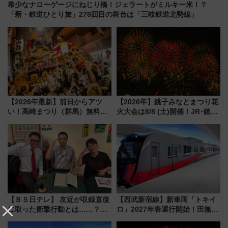
希少なナローゲージにねじり橋！ジェラートがミルキー米！？
「新・鉄道ひとり旅」278回目の舞台は「三岐鉄道北勢線」
【2026年最新】前日からアツ
【2026年】銚子みなとまつり花
い！高崎まつり（群馬）無料観
火大会は8/8 (土)開催！JR･銚子
覧エリアから初開催100人みこ
電鉄の臨時列車やアクセス情
しまで
報、利根川に咲く8,000発の大迫
力＆屋台を満喫
【ＢＳ日テレ】 友近が収録直後
【西武新宿線】新車両「トキイ
に取った衝撃行動とは……？
ロ」2027年春運行開始！田無・
『友近・礼二の妄想トレイン』
新所沢にも停車 2028年春には