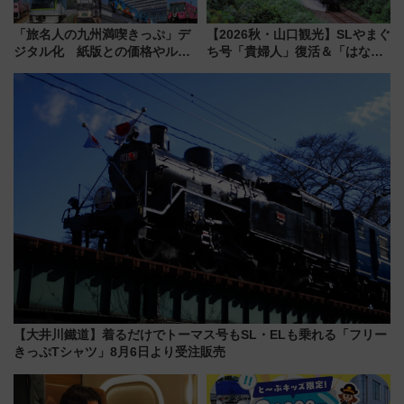
「旅名人の九州満喫きっぷ」デ
【2026秋・山口観光】SLやまぐ
ジタル化 紙版との価格やルー
ち号「貴婦人」復活＆「はなあ
ルの違いを解説
かり」初走行区間も！山口DCの
注目観光列車まとめ きっぷの取
り方は？
【大井川鐵道】着るだけでトーマス号もSL・ELも乗れる「フリー
きっぷTシャツ」8月6日より受注販売