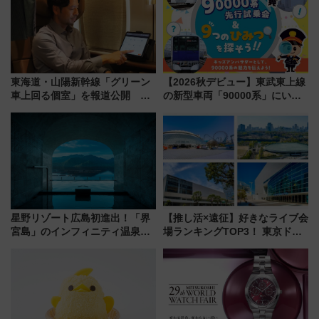
東海道・山陽新幹線「グリーン
【2026秋デビュー】東武東上線
車上回る個室」を報道公開 プ
の新型車両「90000系」にいち
ライベート感備えた上質な空間
早く乗れる！ 8/11開催の小学生
向け先行試乗会でキッズアンバ
サダーになろう
星野リゾート広島初進出！「界
【推し活×遠征】好きなライブ会
宮島」のインフィニティ温泉と
場ランキングTOP3！ 東京ドー
古式サウナ「石風呂」を大解剖
ムや大阪城ホールが選ばれる理
宿泊料金・アクセスは？（2026
由と交通アクセス術、ライブ会
年7月23日開業）
場に何を求める？