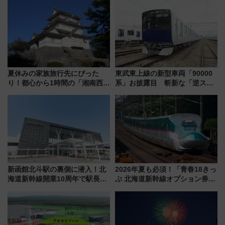
産スイーツとは？
を食べ比べ【7月25日・26日開
催】
夏休みの家族旅行先にぴった
東武東上線の新型車両「90000
り！都心から1時間の「湘南西エ
系」お披露目 斬新な「逆スラ
リア」満喫ガイド 鎌倉・江の
ント式」の先頭形状と明るく開
島とは異なる魅力を持つ今夏の
放的な車内空間に注目、デビュ
注目スポット
ーは9月
新函館北斗駅の裏側に潜入！北
2026年夏も必須！「青春18きっ
海道新幹線開業10周年で駅長
ぷ 北海道新幹線オプション券」
室・地下通路など公開イベン
自動改札対応ルールと途中下車
ト 参加方法や体験内容を紹介
の罠