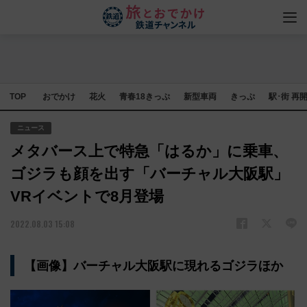
TOP
おでかけ
花火
青春18きっぷ
新型車両
きっぷ
駅･街 再
ニュース
メタバース上で特急「はるか」に乗車、
ゴジラも顔を出す「バーチャル大阪駅」
VRイベントで8月登場
2022.08.03 15:08
【画像】バーチャル大阪駅に現れるゴジラほか