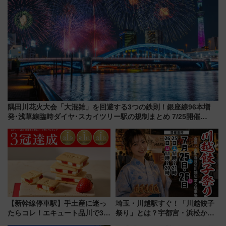
隅田川花火大会「大混雑」を回避する3つの鉄則！銀座線96本増
発･浅草線臨時ダイヤ･スカイツリー駅の規制まとめ 7/25開催
（2026年）
【新幹線停車駅】手土産に迷っ
埼玉・川越駅すぐ！「川越餃子
たらコレ！エキュート品川で3年
祭り」とは？宇都宮・浜松から
連続売上1位を獲得した定番手土
ご当地和牛まで全国の人気餃子