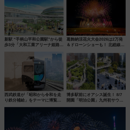
で極上の夏祭り鉄道旅を放送
「第2弾」も
新駅 “手柄山平和公園駅”から徒
葛飾納涼花火大会2026は2万発
歩3分「大和工業アリーナ姫路」
＆ドローンショーも！ 北総線を
10月開業！Novelbright公演 や
使った穴場アクセスや臨時列
大相撲巡業など 豪華イベントと
車、観覧スポット情報と周辺観
アクセス
光まとめ（7/28開催）
西武鉄道が「昭和から令和を走
博多駅前にオアシス誕生！ 8/7
り鉄分補給」をテーマに博覧会
開園「明治公園」九州初サウナ
を実施！くすのきホールで8月
TOTOPAや日本一のピザなど絶
14日から 新車両「トキイロ」体
品グルメ登場で駅前の過ごし方
験ブースも アクセスや申込方法
はどう変わる？
を解説