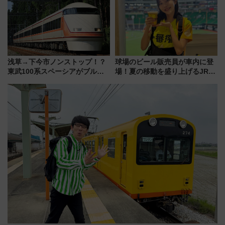
巡るなら使い勝手・コスパ抜群
浅草→下今市ノンストップ！？
球場のビール販売員が車内に登
東武100系スペーシアがブルー
場！夏の移動を盛り上げるJR九
リボン賞35周年記念で「デビュ
州「ビール新幹線」7月31日・8
ー当時の停車駅」を再現 運転
月7日限定 ソフトバンクホーク
時刻や特急券の買い方を紹介
スとコラボ