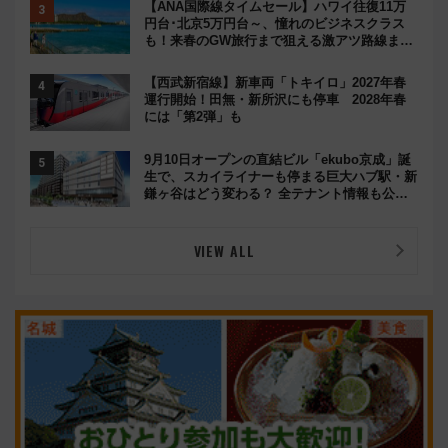
【ANA国際線タイムセール】ハワイ往復11万
円台･北京5万円台～、憧れのビジネスクラス
も！来春のGW旅行まで狙える激アツ路線まと
め（8/10まで）
【西武新宿線】新車両「トキイロ」2027年春
運行開始！田無・新所沢にも停車 2028年春
には「第2弾」も
9月10日オープンの直結ビル「ekubo京成」誕
生で、スカイライナーも停まる巨大ハブ駅・新
鎌ヶ谷はどう変わる？ 全テナント情報も公
開！
VIEW ALL