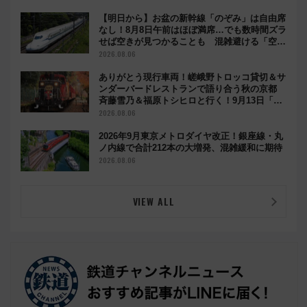
【明日から】お盆の新幹線「のぞみ」は自由席
なし！8月8日午前はほぼ満席…でも数時間ズラ
せば空きが見つかることも 混雑避ける「空
席」探しのコツ
2026.08.06
ありがとう現行車両！嵯峨野トロッコ貸切＆サ
ンダーバードレストランで語り合う秋の京都
斉藤雪乃＆福原トシヒロと行く！9月13日「京
都の鉄道満喫ツアー」開催
2026.08.06
2026年9月東京メトロダイヤ改正！銀座線・丸
ノ内線で合計212本の大増発、混雑緩和に期待
2026.08.06
VIEW ALL