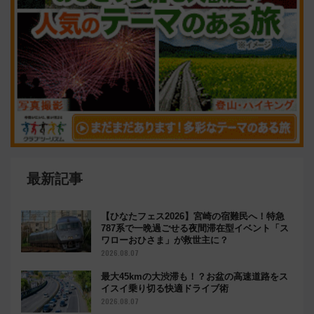
最新記事
【ひなたフェス2026】宮崎の宿難民へ！特急
787系で一晩過ごせる夜間滞在型イベント「ス
ワローおひさま」が救世主に？
2026.08.07
最大45kmの大渋滞も！？お盆の高速道路をス
イスイ乗り切る快適ドライブ術
2026.08.07