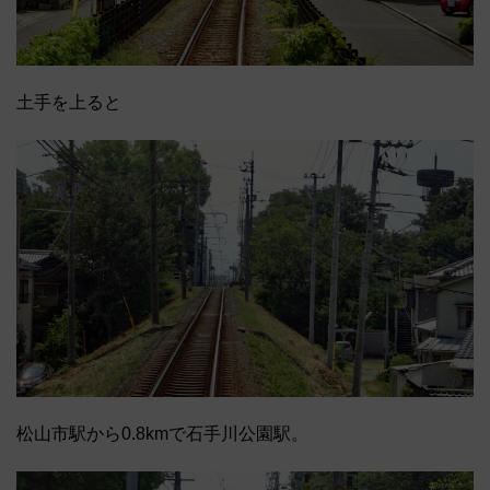
土手を上ると
松山市駅から0.8kmで石手川公園駅。