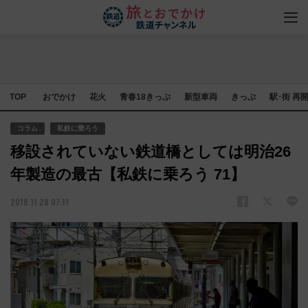
TOP
おでかけ
花火
青春18きっぷ
新型車両
きっぷ
駅･街 再
コラム
私鉄に乗ろう
移設されていない鉄道橋としては明治26
年製造の最古【私鉄に乗ろう 71】
2018.11.28 07:11