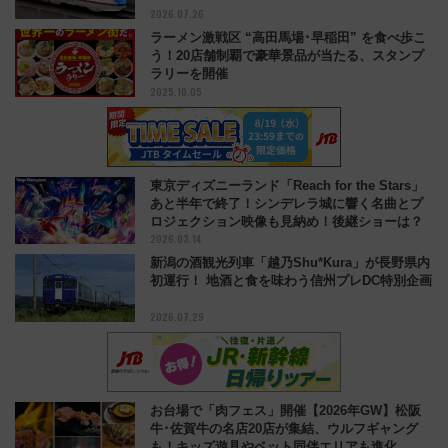
2026.07.26
ラーメン激戦区 “高田馬場･早稲田” を食べ歩こ
う！20店舗制覇で豪華景品が当たる、スタンプ
ラリーを開催
2025.10.05
東京ディズニーランド「Reach for the Stars」
あと半年で終了！シンデレラ城に響く名曲とプ
ロジェクション映像も見納め！後継ショーは？
2026.03.14
新潟の酒観光列車「越乃Shu*Kura」が長野県内
初運行！ 地酒と食を味わう信州プレDC特別企画
2026.07.29
お台場で「肉フェス」開催【2026年GW】松阪
牛･佐賀牛の名店20店が集結、ウルフギャング
も！キッズ遊具やペット同伴エリアも進化