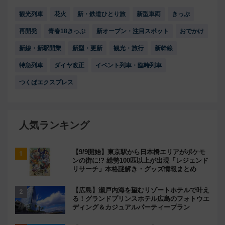
観光列車
花火
新・鉄道ひとり旅
新型車両
きっぷ
再開発
青春18きっぷ
新オープン・注目スポット
おでかけ
新線・新駅開業
新型・更新
観光・旅行
新幹線
特急列車
ダイヤ改正
イベント列車・臨時列車
つくばエクスプレス
人気ランキング
【9/9開始】東京駅から日本橋エリアがポケモ
ンの街に!? 総勢100匹以上が出現「レジェンド
リサーチ」本格謎解き・グッズ情報まとめ
【広島】瀬戸内海を望むリゾートホテルで叶え
る！グランドプリンスホテル広島のフォトウエ
ディング＆カジュアルパーティープラン