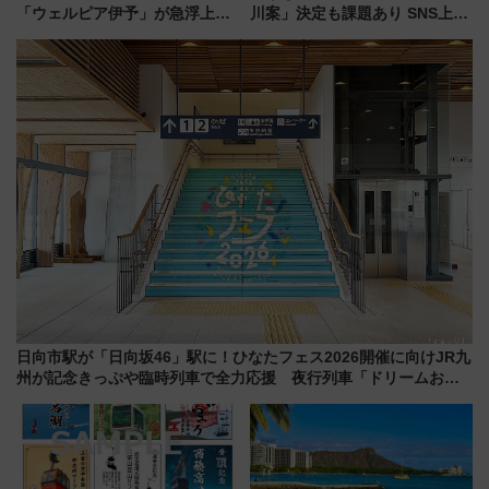
「ウェルピア伊予」が急浮上！
川案」決定も課題あり SNS上の
サイボウズ青野社長の参加表明
声は
で探る鉄道アクセスの未来
日向市駅が「日向坂46」駅に！ひなたフェス2026開催に向けJR九
州が記念きっぷや臨時列車で全力応援 夜行列車「ドリームおひ
さま号」も走る