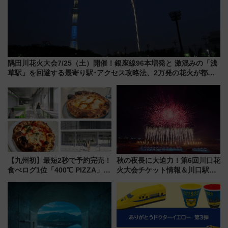
隅田川花火大会7/25（土）開催！銀座線96本増発と 激混みの「浅
草駅」を回避する最寄り駅･アクセス攻略法、2万発の花火が都心
の夜に！
【九州初】最短2秒で予約完売！
秋の夜長に大迫力！第6回川口花
食べログ1位「400℃ PIZZA」が
火大会チケット情報＆川口駅か
博多駅すぐの明治公園に8/7オー
らのアクセスガイド
プン。もつ鍋風など限定メニュ
ーも