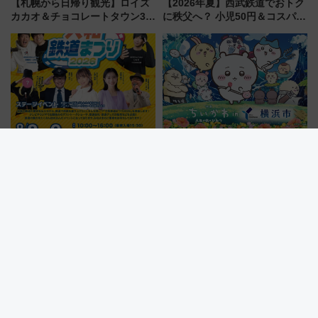
【札幌から日帰り観光】ロイズ
【2026年夏】西武鉄道でおトク
カカオ＆チョコレートタウン3周
に秩父へ？ 小児50円＆コスパ最
年！ 9月は入場料半額やチョコ
強きっぷで「安・近・短」な家
詰め放題を開催、ロイズタウン
族旅行！ 深夜の正丸トンネル探
駅からのアクセスも
検や特急ラビューも
【奈良県】全国から鉄道会社が
『映画ちいかわ』×横浜コラボ！
参加！駅弁も大集合！「大和鉄
限定ステッカー集めやフォトス
道まつり2026」が8月8日・9日
ポット、特別花火でみなとみら
に開催決定
いを満喫しよう（花火鑑賞会応
募は7/12まで！）