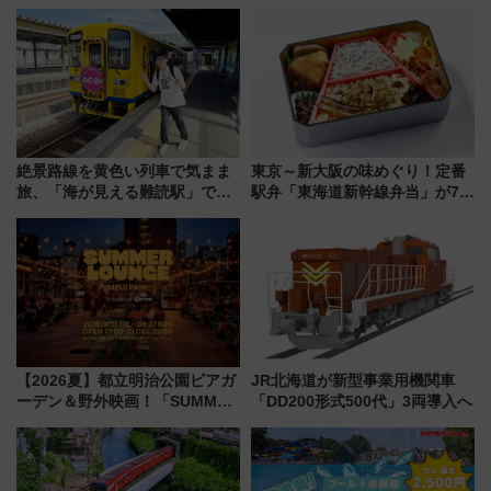
絶景路線を黄色い列車で気まま
東京～新大阪の味めぐり！定番
旅、「海が見える難読駅」で幸
駅弁「東海道新幹線弁当」が7月
せの黄色いハンカチに願いを
21日にリニューアル発売
「新・鉄道ひとり旅」279回目
の舞台は「島原鉄道」
【2026夏】都立明治公園ビアガ
JR北海道が新型事業用機関車
ーデン＆野外映画！「SUMMER
「DD200形式500代」3両導入へ
LOUNGE」のアクセスと上映ス
ケジュール 夜風とビール、映画
を満喫！