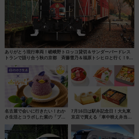
ありがとう現行車両！嵯峨野トロッコ貸切＆サンダーバードレス
トランで語り合う秋の京都 斉藤雪乃＆福原トシヒロと行く！9月
13日「京都の鉄道満喫ツアー」開催
名古屋で会いに行きたい！わか
7月16日は駅弁記念日！大丸東
さ生活とコラボした紫の「ブル
京店で買える「車中映え弁当」
ーベリーぴよりん」期間限定販
フェア【2026年夏】
売