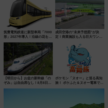
同時開催！
筑豊電気鉄道に新型車両「7000
成田空港の”未来予想図”が決
形」2027年導入！沿線の花をイ
定！商業施設も入る巨大ワンタ
メージしたイエローを採用 車
ーミナル、京成の高架新駅整備
内は落ち着いたゆとりある空間
で新型特急が品川･羽田とを結
に
ぶ！ JR空港駅は2面3線化！
【明日から】お盆の新幹線「の
ポケモン「ヌオー」と巡る高知
ぞみ」は自由席なし！8月8日午
旅！ ポケふた＆ヌオー電車で楽
前はほぼ満席…でも数時間ズラ
しむ鉄道スタンプラリーで土佐
せば空きが見つかることも 混
路の絶景と絶品グルメを満喫！
雑避ける「空席」探しのコツ
（7月18日スタート）