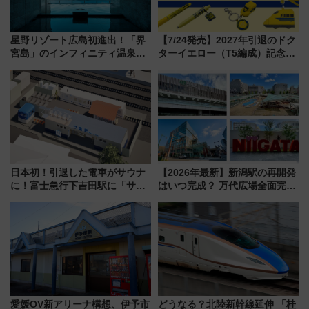
星野リゾート広島初進出！「界
【7/24発売】2027年引退のドク
宮島」のインフィニティ温泉と
ターイエロー（T5編成）記念グ
古式サウナ「石風呂」を大解剖
ッズ7種が登場！ 新幹線車内放
宿泊料金・アクセスは？（2026
送の目覚まし時計など通販・販
年7月23日開業）
売店舗まとめ
日本初！引退した電車がサウナ
【2026年最新】新潟駅の再開発
に！富士急行下吉田駅に「サ電
はいつ完成？ 万代広場全面完成
（SADEN）」2026年12月開
から「にいがた2キロ」・古町再
業 行き交う電車の音や振動を
開発、バスタ新潟構想まで徹底
感じながら「ととのう」新感覚
解説！
愛媛OV新アリーナ構想、伊予市
どうなる？北陸新幹線延伸 「桂