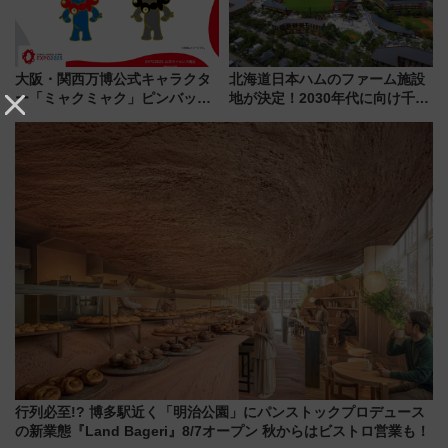
大阪・関西万博公式キャラクタ
北海道日本ハムのファーム施設
ー「ミャクミャク」ピンバッジ
地が決定！2030年代に向け千歳
新登場！関西の駅構内などで7月
線沿線が一大野球エリア
中旬発売
行列必至!? 博多駅近く「明治公園」にパンストックプロデュース
の新業態『Land Bageri』8/7オープン 秋からはビストロ営業も！