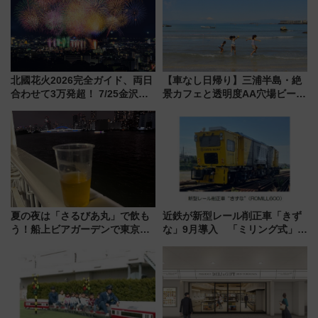
北國花火2026完全ガイド、両日
【車なし日帰り】三浦半島・絶
合わせて3万発超！ 7/25金沢大
景カフェと透明度AA穴場ビーチ
会・8/1川北大会の2つの花火大
を巡る！ おトクな電車きっぷ活
会の日程・アクセス・観覧席ま
用してストレスフリー旅へ行こ
とめ（石川県）
う！
夏の夜は「さるびあ丸」で飲も
近鉄が新型レール削正車「きず
う！船上ビアガーデンで東京湾
な」9月導入 「ミリング式」採
の夜景を眺めながら軽く一
用でメンテナンス作業を効率
杯……工場直送生ビールや島グ
化！安全性や乗り心地の向上に
ルメが美味い
貢献するだけでなく、全線区で
活躍するための仕組みも