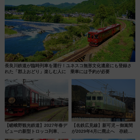
長良川鉄道が臨時列車を運行！ユネスコ無形文化遺産にも登録さ
れた「郡上おどり」楽しむ人に 乗車には予約が必要
【嵯峨野観光鉄道】2027年春デ
【名鉄広見線】新可児～御嵩間
ビューの新型トロッコ列車、い
が2029年4月に廃止へ 存続協
よいよ試運転開始へ！現行車両
議終了で100年の歴史に幕