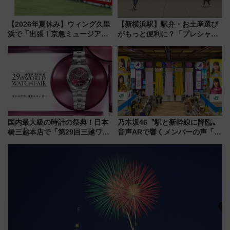
【2026年夏休み】ウィング久里
【新横浜駅】駅弁・お土産選び
浜で「出張！京急ミュージア
がもっと便利に？「プレシャス
ム」開催！入場無料でスタンプ
デリ＆ギフト新横浜」がオープ
ラリーや子ども制服撮影も
ン 場所や営業時間・限定弁当
を紹介
国内最大級の時計の祭典！日本
乃木坂46〝駅と新幹線に降臨〟
橋三越本店で「第29回三越ワー
音声ARで響くメンバーの声「真
ルドウォッチフェア」開幕
夏の全国ツアー2026」
【2026年8月5日～25日】