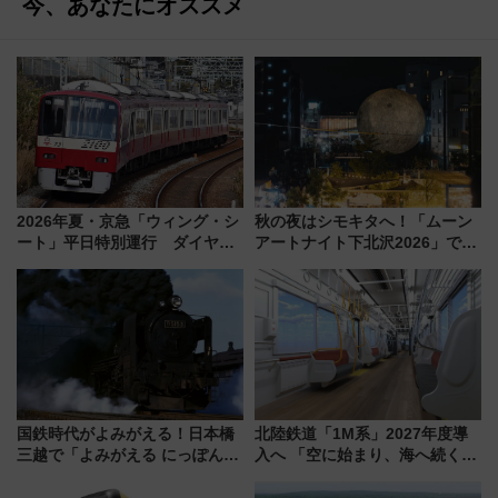
今、あなたにオススメ
2026年夏・京急「ウィング・シ
秋の夜はシモキタへ！「ムーン
ート」平日特別運行 ダイヤ・
アートナイト下北沢2026」でイ
乗車方法を解説！2階建てバスや
マーシブシアターやアート巡り
三浦海岸を堪能できるお出かけ
を満喫しよう
プランもご紹介
国鉄時代がよみがえる！日本橋
北陸鉄道「1M系」2027年度導
三越で「よみがえる にっぽんの
入へ 「空に始まり、海へ続く」
鉄道展」7/22-8/3開催、広田尚
白山比咩神社をモチーフにした
敬の名作写真も、駅弁フェスも
神秘的なデザイン