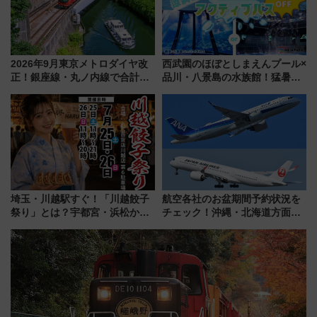
2026年9月東京メトロダイヤ改
西武園のほぼとしまえんプール×
正！銀座線・丸ノ内線で合計
品川・八景島の水族館！猛暑を
212本の大増発、混雑緩和に期
乗り切る「アクティブパス」で
待
夏休みをお得に楽しむ！
埼玉・川越駅すぐ！「川越餃子
航空各社のお盆期間予約状況を
祭り」とは？宇都宮・浜松から
チェック！沖縄・北海道方面は
ご当地和牛まで全国の人気餃子
予約急増中、いまから狙うべき
を食べ比べ【7月25日・26日開
日は？
催】