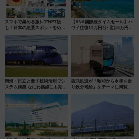
スマホで集める激レアNFT版
【ANA国際線タイムセール】ハ
も！日本の絶景スポットをめぐ
ワイ往復11万円台･北京5万円台
って集める「索道印(さくどうい
～、憧れのビジネスクラスも！
ん)」企画がスタート
来春のGW旅行まで狙える激ア
ツ路線まとめ（8/10まで）
南海・日立と量子技術活用でシ
西武鉄道が「昭和から令和を走
ステム構築 なにわ筋線にも期待
り鉄分補給」をテーマに博覧会
乗務員・車両計画作業を短縮へ
を実施！くすのきホールで8月
14日から 新車両「トキイロ」体
験ブースも アクセスや申込方法
を解説