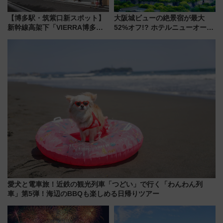
【博多駅・筑紫口新スポット】
大阪城ビューの絶景宿が最大
新幹線高架下「VIERRA博多テ
52%オフ!? ホテルニューオータ
ラス」が9/18開業！九州初出店
ニ大阪の40周年「夏のタイムセ
など注目の全6店舗 「博多活憩
ール」で秋の関西旅を豪華にす
通り」も一新
る方法（8月20日まで！）
愛犬と電車旅！近鉄の観光列車「つどい」で行く「わんわん列
車」第5弾！海辺のBBQも楽しめる日帰りツアー