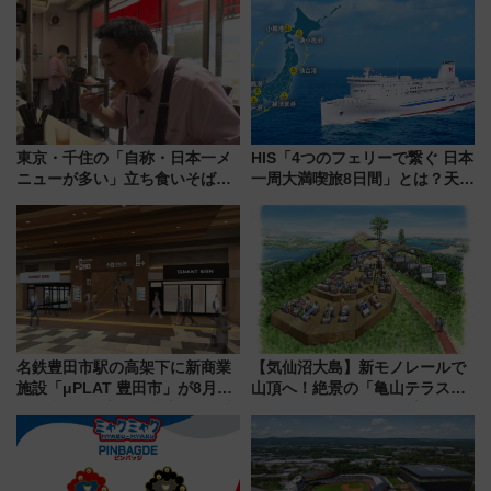
は2026年で引退
東京・千住の「自称・日本一メ
HIS「4つのフェリーで繋ぐ 日本
ニューが多い」立ち食いそば屋
一周大満喫旅8日間」とは？天橋
とは？ ＢＳ日テレ『ドランク塚
立・小樽・日光東照宮など全国
地のふらっと立ち食いそば』
の絶景＆限定グルメを網羅！煩
7/27夜10時～放送
雑な手続きも不要でお手軽に楽
しめるプランが登場
名鉄豊田市駅の高架下に新商業
【気仙沼大島】新モノレールで
施設「μPLAT 豊田市」が8月26
山頂へ！絶景の「亀山テラス
日開業！全8店舗が出店し街の新
360°」が7月19日オープン、休
たな玄関口へ
暇村のお得な日帰りプランも登
場