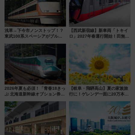
浅草→下今市ノンストップ！？
【西武新宿線】新車両「トキイ
東武100系スペーシアがブルー
ロ」2027年春運行開始！田無・
リボン賞35周年記念で「デビュ
新所沢にも停車 2028年春には
ー当時の停車駅」を再現 運転
「第2弾」も
時刻や特急券の買い方を紹介
2026年夏も必須！「青春18きっ
【岐阜・飛騨高山】夏の家族旅
ぷ 北海道新幹線オプション券」
行に！ゲレンデ一面に20万本の
自動改札対応ルールと途中下車
ひまわりが咲き誇る「アルコピ
の罠
アひまわり園」開園