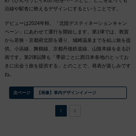
め（びんろうじぞめ)の色をベースとし、どこを走っても
沿線や駅舎に映えるデザインにするということです。
デビューは2024年秋、「北陸デスティネーションキャン
ペーン」にあわせて運行を開始します。第1弾では、敦賀
から若狭・京都府北部を通り、城崎温泉までを結ぶ旅を提
供。小浜線、舞鶴線、京都丹後鉄道線、山陰本線を走る計
画です。第2弾以降も「季節ごとに西日本各地のとってお
きに出会う旅を提供する」とのことで、発表が楽しみです
ね。
【画像】車内デザインイメージ
次ページ
1
2