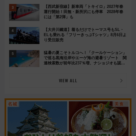
【西武新宿線】新車両「トキイロ」2027年春
運行開始！田無・新所沢にも停車 2028年春
には「第2弾」も
【大井川鐵道】着るだけでトーマス号もSL・
ELも乗れる「フリーきっぷTシャツ」8月6日よ
り受注販売
猛暑の夏こそトルコへ！「クールケーション」
で巡る黒海沿岸やエーゲ海の避暑リゾート 関
連検索数が前年比237％増、ナショジオも認め
る『2026年に訪れるべき世界の旅先』
VIEW ALL