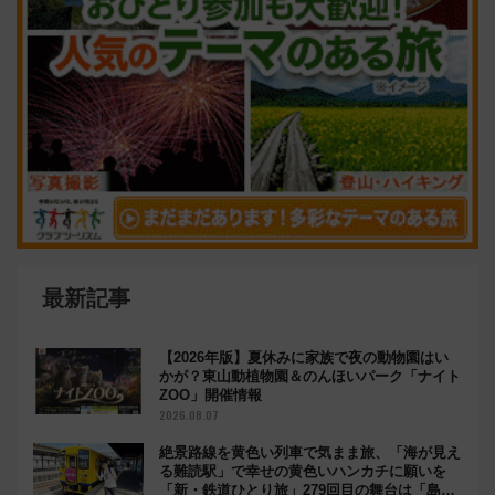
最新記事
【2026年版】夏休みに家族で夜の動物園はい
かが？東山動植物園＆のんほいパーク「ナイト
ZOO」開催情報
2026.08.07
絶景路線を黄色い列車で気まま旅、「海が見え
る難読駅」で幸せの黄色いハンカチに願いを
「新・鉄道ひとり旅」279回目の舞台は「島原