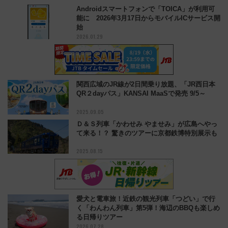
Androidスマートフォンで「TOICA」が利用可
能に 2026年3月17日からモバイルICサービス開
始
2026.01.29
関西広域のJR線が2日間乗り放題、「JR西日本
QR２dayパス」KANSAI MaaSで発売 9/5～
2025.09.05
Ｄ＆Ｓ列車「かわせみ やませみ」が広島へやっ
て来る！？ 驚きのツアーに京都鉄博特別展示も
2025.08.15
愛犬と電車旅！近鉄の観光列車「つどい」で行
く「わんわん列車」第5弾！海辺のBBQも楽しめ
る日帰りツアー
2026.07.28