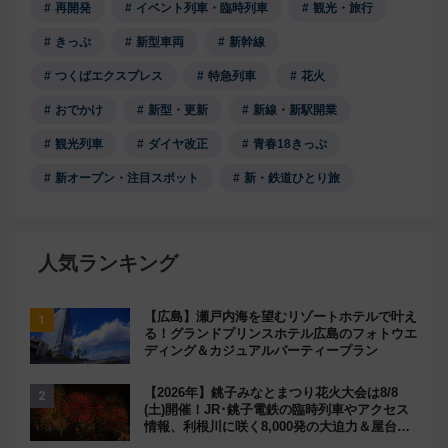
再開発
イベント列車・臨時列車
観光・旅行
きっぷ
新型車両
新幹線
つくばエクスプレス
特急列車
花火
おでかけ
新型・更新
新線・新駅開業
観光列車
ダイヤ改正
青春18きっぷ
新オープン・注目スポット
新・鉄道ひとり旅
人気ランキング
【広島】瀬戸内海を望むリゾートホテルで叶え
る！グランドプリンスホテル広島のフォトウエ
ディング＆カジュアルパーティープラン
【2026年】銚子みなとまつり花火大会は8/8
(土)開催！JR･銚子電鉄の臨時列車やアクセス
情報、利根川に咲く8,000発の大迫力＆屋台を
満喫