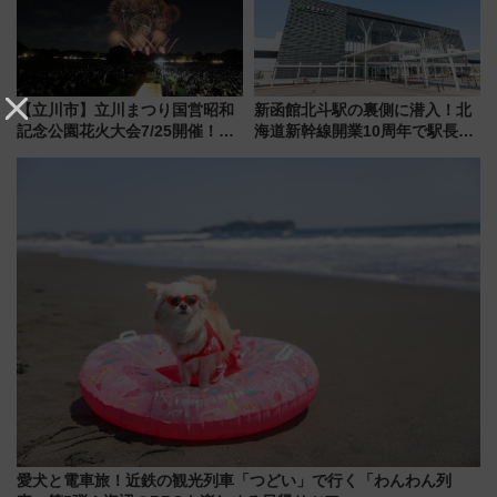
【立川市】立川まつり国営昭和
新函館北斗駅の裏側に潜入！北
記念公園花火大会7/25開催！
海道新幹線開業10周年で駅長
5000発の花火が夜を彩る 今年は
室・地下通路など公開イベン
混雑に要注意、その理由は
ト 参加方法や体験内容を紹介
愛犬と電車旅！近鉄の観光列車「つどい」で行く「わんわん列