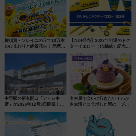
横須賀・ソレイユの丘で10万本
【7/24発売】2027年引退のドク
のひまわりと絶景花火！ 恐竜や
ターイエロー（T5編成）記念グ
ドッグプールなど三浦半島の日
ッズ7種が登場！ 新幹線車内放
帰りお出かけ最新情報（2026年
送の目覚まし時計など通販・販
7月17日～開催）
売店舗まとめ
中野駅の新玄関口「アトレ中
名古屋で会いに行きたい！わか
野」が2026年12月9日開業！新
さ生活とコラボした紫の「ブル
改札直結で屋上BBQも楽しめる
ーベリーぴよりん」期間限定販
注目スポット
売