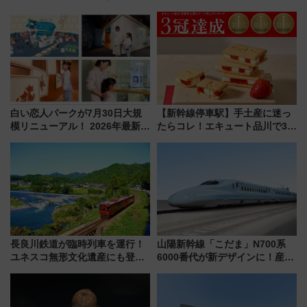
ティー招待券が当たるキャンペ
が見頃！新幹線＆無料送迎バス
ーン始まる 条件は「夏の国内
で都心から約1時間半で夏の絶景
線に2回搭乗」
を！
白い恋人パークが7月30日大規
【新幹線停車駅】手土産に迷っ
模リニューアル！ 2026年最新の
たらコレ！エキュート品川で3年
新エリア・工場見学の見どころ
連続売上1位を獲得した定番手土
と料金・アクセスを徹底解説
産スイーツとは？
（札幌市）
長良川鉄道が臨時列車を運行！
山陽新幹線「こだま」N700系
ユネスコ無形文化遺産にも登録
6000番代が新デザインに！産学
された「郡上おどり」楽しむ人
連携で描く瀬戸内の波模様 運
に 乗車には予約が必要
用は今冬から