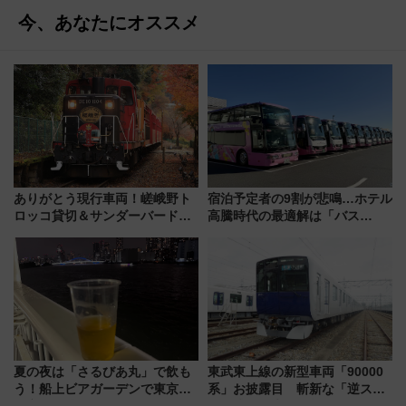
今、あなたにオススメ
ありがとう現行車両！嵯峨野ト
宿泊予定者の9割が悲鳴…ホテル
ロッコ貸切＆サンダーバードレ
高騰時代の最適解は「バス
ストランで語り合う秋の京都
泊」!? WILLER最新調査で判明
斉藤雪乃＆福原トシヒロと行
した、推し活遠征や観光時のリ
く！9月13日「京都の鉄道満喫
アルな懐事情
ツアー」開催
夏の夜は「さるびあ丸」で飲も
東武東上線の新型車両「90000
う！船上ビアガーデンで東京湾
系」お披露目 斬新な「逆スラ