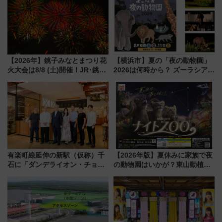
雑な手続きも不要でお手軽に楽
しめるプランが登場
【2026年】銚子みなとまつり花
【横浜市】夏の「夜の動物園」
火大会は8/8 (土)開催！JR･銚子
2026は何時から？ ズーラシア・
電鉄の臨時列車やアクセス情
野毛山・金沢の電車アクセスや
報、利根川に咲く8,000発の大迫
見どころ、限定イベントを徹底
力＆屋台を満喫
解説！
有楽町線延伸の新駅（仮称）千
【2026年版】夏休みに家族で夜
石に「ダンデライオン・チョコ
の動物園はいかが？東山動植物
レート」が出店！ 東京メトロが
園＆のんほいパーク「ナイト
1億円出資で挑む新時代のまちづ
ZOO」開催情報
くりとは？