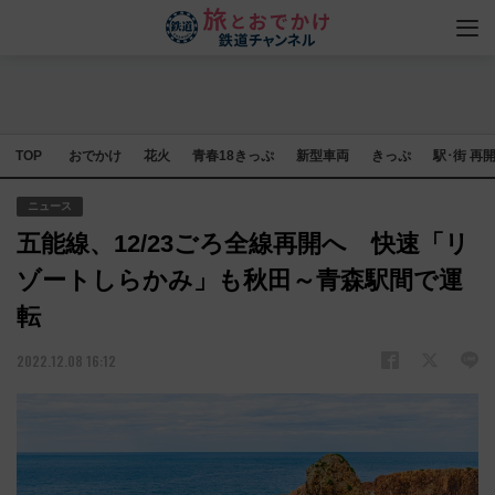
TOP
おでかけ
花火
青春18きっぷ
新型車両
きっぷ
駅･街 再
ニュース
五能線、12/23ごろ全線再開へ 快速「リ
ゾートしらかみ」も秋田～青森駅間で運
転
2022.12.08 16:12