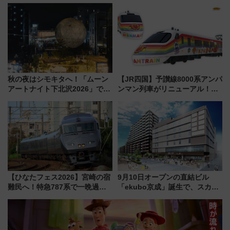
の夜景を眺めながら軽く一
ント式」の先頭形状と明るく開
杯……工場直送生ビールや島グ
放的な車内空間に注目、デビュ
ルメが美味い
ーは9月
秋の夜はシモキタへ！「ムーン
【JR四国】予讃線8000系アンパ
アートナイト下北沢2026」でイ
ンマン列車がリニューアル！内
マーシブシアターやアート巡り
外装デザイン公開 デビューは
を満喫しよう
今年12月
【ひなたフェス2026】宮崎の宿
9月10日オープンの直結ビル
難民へ！特急787系で一晩過ご
「ekubo京成」誕生で、スカイ
せる夜間滞在型イベント「スワ
ライナーも停まる巨大ハブ駅・
ローおひさま」が救世主に？
新鎌ヶ谷はどう変わる？ 全テナ
ント情報も公開！