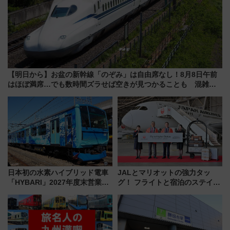
【明日から】お盆の新幹線「のぞみ」は自由席なし！8月8日午前
はほぼ満席…でも数時間ズラせば空きが見つかることも 混雑避
ける「空席」探しのコツ
日本初の水素ハイブリッド電車
JALとマリオットの強力タッ
「HYBARI」2027年度末営業運
グ！ フライトと宿泊のステイタ
転へ 鉄道・発電・まちづくり
スマッチでFLY ON ポイントや
で水素利活用が加速
上級会員資格を効率よく獲得す
る方法を解説