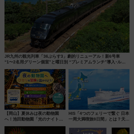
JR九州の観光列車「36ぷらす3」劇的リニューアル！新6号車
“1〜2名用グリーン個室”と曜日別 “プレミアムランチ”導入･ルー
トや価格など解説
【岡山】夏休みは夜の動物園
HIS「4つのフェリーで繋ぐ 日本
へ！池田動物園「光のナイトズ
一周大満喫旅8日間」とは？天橋
ー2026」で光と動物が彩る特別
立・小樽・日光東照宮など全国
な夜
の絶景＆限定グルメを網羅！煩