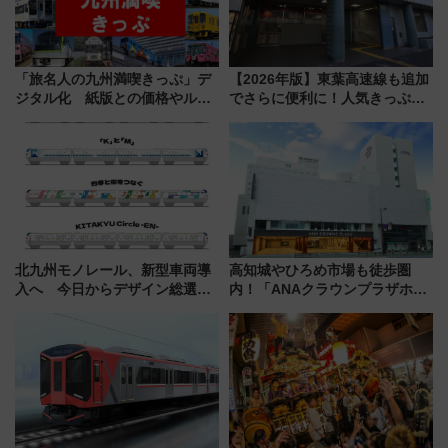
「旅名人の九州満喫きっぷ」デ
【2026年版】東葉高速線も追加
ジタル化 紙版との価格やルー
でさらに便利に！人気きっぷ
ルの違いを解説
「サンキューちばフリーパス」
今年も発売 秋・早春に千葉県を
巡るなら使い勝手・コスパ抜群
北九州モノレール、新型車両導
高知城やひろめ市場も徒歩圏
入へ 今日からデザイン総選挙
内！「ANAクラウンプラザホテ
始まる
ル高知」が8月開業