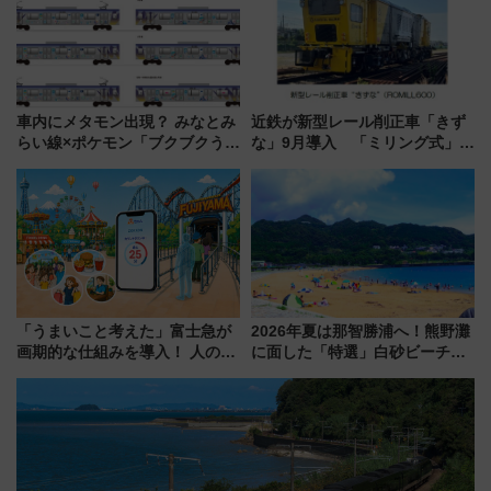
車内にメタモン出現？ みなとみ
近鉄が新型レール削正車「きず
らい線×ポケモン「ブクブクうみ
な」9月導入 「ミリング式」採
ぞこの街」ラッピング電車が運
用でメンテナンス作業を効率
行開始に！ この夏は直通列車で
化！安全性や乗り心地の向上に
横浜へ！
貢献するだけでなく、全線区で
活躍するための仕組みも
「うまいこと考えた」富士急が
2026年夏は那智勝浦へ！熊野灘
画期的な仕組みを導入！ 人のか
に面した「特選」白砂ビーチは
わりにスマホが並ぶ「分身く
必見 「第17回那智勝浦町花火大
ん」始動
会」は8月11日開催！