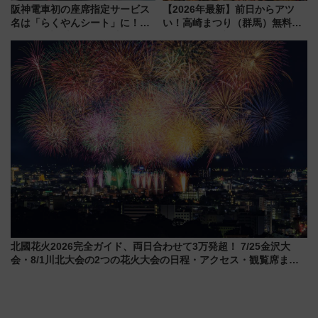
阪神電車初の座席指定サービス
【2026年最新】前日からアツ
名は「らくやんシート」に！新
い！高崎まつり（群馬）無料観
型3000系で大阪梅田～山陽姫路
覧エリアから初開催100人みこ
を快適移動
しまで
北國花火2026完全ガイド、両日合わせて3万発超！ 7/25金沢大
会・8/1川北大会の2つの花火大会の日程・アクセス・観覧席まと
め（石川県）