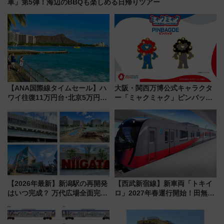
車」第5弾！海辺のBBQも楽しめる日帰りツアー
【ANA国際線タイムセール】ハ
大阪・関西万博公式キャラクタ
ワイ往復11万円台･北京5万円台
ー「ミャクミャク」ピンバッジ
～、憧れのビジネスクラスも！
新登場！関西の駅構内などで7月
来春のGW旅行まで狙える激ア
中旬発売
ツ路線まとめ（8/10まで）
【2026年最新】新潟駅の再開発
【西武新宿線】新車両「トキイ
はいつ完成？ 万代広場全面完成
ロ」2027年春運行開始！田無・
から「にいがた2キロ」・古町再
新所沢にも停車 2028年春には
開発、バスタ新潟構想まで徹底
「第2弾」も
解説！