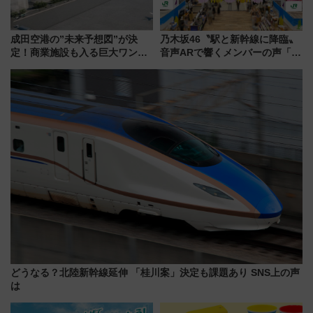
成田空港の”未来予想図”が決
乃木坂46〝駅と新幹線に降臨〟
定！商業施設も入る巨大ワンタ
音声ARで響くメンバーの声「真
ーミナル、京成の高架新駅整備
夏の全国ツアー2026」
で新型特急が品川･羽田とを結
ぶ！ JR空港駅は2面3線化！
どうなる？北陸新幹線延伸 「桂川案」決定も課題あり SNS上の声
は