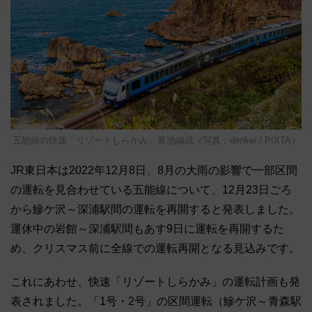
五能線の快速「リゾートしらかみ」青池編成（写真：denkei / PIXTA）
JR東日本は2022年12月8日、8月の大雨の影響で一部区間
の運転を見合わせている五能線について、12月23日ごろ
から鰺ケ沢～深浦駅間の運転を再開すると発表しました。
運休中の岩館～深浦駅間もあす9日に運転を再開するた
め、クリスマス前に全線での運転再開となる見込みです。
これにあわせ、快速「リゾートしらかみ」の運転計画も発
表されました。「1号・2号」の区間運転（鰺ケ沢～青森駅