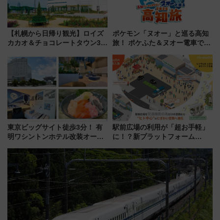
【札幌から日帰り観光】ロイズ
ポケモン「ヌオー」と巡る高知
カカオ＆チョコレートタウン3周
旅！ ポケふた＆ヌオー電車で楽
年！ 9月は入場料半額やチョコ
しむ鉄道スタンプラリーで土佐
詰め放題を開催、ロイズタウン
路の絶景と絶品グルメを満喫！
駅からのアクセスも
（7月18日スタート）
東京ビッグサイト徒歩3分！ 有
駅前広場の利用が「超お手軽」
明ワシントンホテル改装オープ
に！？新プラットフォーム
ン直前「ゆりかもめ運転台付き
「HirakeBA」8月3日始動、ス
客室」や海鮮丼が人気の朝食ビ
マホで簡単申請 物販や演奏会な
ュッフェを現地レポ
どに【JR東日本】