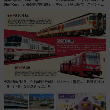
Shu*Kura」が長野県内初運行！
明かし！秋田駅で「スペシャル
地酒と食を味わう信州プレDC特
ナイト」8月開催、料金や予約方
別企画
法は？
令和8年8月8日、午前8時8分8秒、888セット限定……鉄道各社の
「8・8・8」な記念きっぷたち