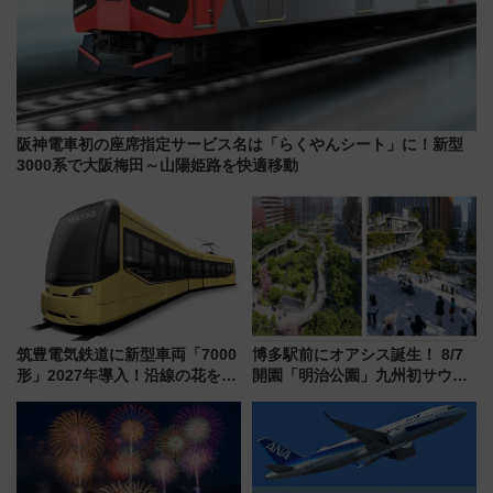
阪神電車初の座席指定サービス名は「らくやんシート」に！新型
3000系で大阪梅田～山陽姫路を快適移動
筑豊電気鉄道に新型車両「7000
博多駅前にオアシス誕生！ 8/7
形」2027年導入！沿線の花をイ
開園「明治公園」九州初サウナ
メージしたイエローを採用 車
TOTOPAや日本一のピザなど絶
内は落ち着いたゆとりある空間
品グルメ登場で駅前の過ごし方
に
はどう変わる？