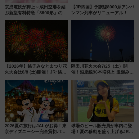
京成電鉄が押上～成田空港を結
【JR四国】予讃線8000系アンパ
ぶ新型有料特急「3900形」のコ
ンマン列車がリニューアル！内
ンセプト・デザイン公開 愛称
外装デザイン公開 デビューは
募集も実施
今年12月
【2026年】銚子みなとまつり花
隅田川花火大会7/25（土）開
火大会は8/8 (土)開催！JR･銚子
催！銀座線96本増発と 激混みの
電鉄の臨時列車やアクセス情
「浅草駅」を回避する最寄り駅･
報、利根川に咲く8,000発の大迫
アクセス攻略法、2万発の花火が
力＆屋台を満喫
都心の夜に！
2026夏の旅行はJALがお得！東
球場のビール販売員が車内に登
京ディズニーシー完全貸切パー
場！夏の移動を盛り上げるJR九
ティー招待券が当たるキャンペ
州「ビール新幹線」7月31日・8