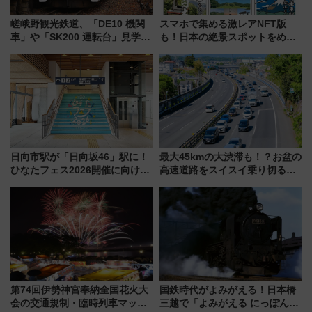
嵯峨野観光鉄道、「DE10 機関
スマホで集める激レアNFT版
車」や「SK200 運転台」見学ツ
も！日本の絶景スポットをめぐ
アーを開催！ ラストランイベン
って集める「索道印(さくどうい
トの一環で激レア体験できちゃ
ん)」企画がスタート
うかも 参加方法やスケジュール
をご紹介
日向市駅が「日向坂46」駅に！
最大45kmの大渋滞も！？お盆の
ひなたフェス2026開催に向けJR
高速道路をスイスイ乗り切る快
九州が記念きっぷや臨時列車で
適ドライブ術
全力応援 夜行列車「ドリーム
おひさま号」も走る
第74回伊勢神宮奉納全国花火大
国鉄時代がよみがえる！日本橋
会の交通規制・臨時列車マッ
三越で「よみがえる にっぽんの