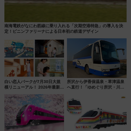
南海電鉄がなにわ筋線に乗り入れる「次期空港特急」の導入を決
定！ピニンファリーナによる日本初の鉄道デザイン
白い恋人パークが7月30日大規
所沢から伊香保温泉・草津温泉
模リニューアル！ 2026年最新の
へ直行！「ゆめぐり所沢・川越
新エリア・工場見学の見どころ
号」で群馬の温泉旅をもっと気
と料金・アクセスを徹底解説
軽に 運行ダイヤ・運賃を解説
（札幌市）