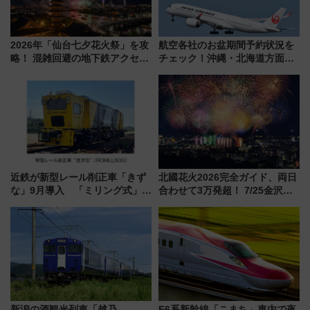
2026年「仙台七夕花火祭」を攻
航空各社のお盆期間予約状況を
略！ 混雑回避の地下鉄アクセス
チェック！沖縄・北海道方面は
からまだ買える有料席情報、花
予約急増中、いまから狙うべき
火前に楽しむ仙台観光ルートま
日は？
で解説！
近鉄が新型レール削正車「きず
北國花火2026完全ガイド、両日
な」9月導入 「ミリング式」採
合わせて3万発超！ 7/25金沢大
用でメンテナンス作業を効率
会・8/1川北大会の2つの花火大
化！安全性や乗り心地の向上に
会の日程・アクセス・観覧席ま
貢献するだけでなく、全線区で
とめ（石川県）
活躍するための仕組みも
新潟の酒観光列車「越乃
E6系新幹線「こまち」車内で夜