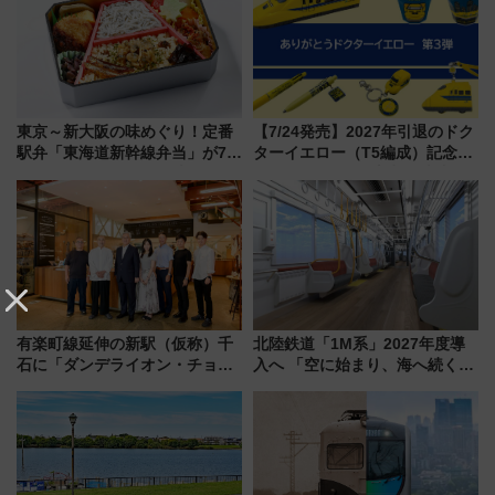
東京～新大阪の味めぐり！定番
【7/24発売】2027年引退のドク
駅弁「東海道新幹線弁当」が7月
ターイエロー（T5編成）記念グ
21日にリニューアル発売
ッズ7種が登場！ 新幹線車内放
送の目覚まし時計など通販・販
売店舗まとめ
有楽町線延伸の新駅（仮称）千
北陸鉄道「1M系」2027年度導
石に「ダンデライオン・チョコ
入へ 「空に始まり、海へ続く」
レート」が出店！ 東京メトロが
白山比咩神社をモチーフにした
1億円出資で挑む新時代のまちづ
神秘的なデザイン
くりとは？