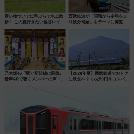
買い物ついでに手ぶらで水上散
西武鉄道が「昭和から令和を走
歩！ この夏行きたい越谷レイク
り鉄分補給」をテーマに博覧会
タウンの新たな水辺の憩いエリ
を実施！くすのきホールで8月
ア「LAKESIDE PARK」（埼玉
14日から 新車両「トキイロ」体
県越谷市）
験ブースも アクセスや申込方法
を解説
乃木坂46〝駅と新幹線に降臨〟
【2026年夏】西武鉄道でおトク
音声ARで響くメンバーの声「真
に秩父へ？ 小児50円＆コスパ最
夏の全国ツアー2026」
強きっぷで「安・近・短」な家
族旅行！ 深夜の正丸トンネル探
検や特急ラビューも