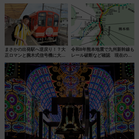
プ！JR東海・近鉄で快適にアク
鉄道展」7/22-8/3開催、広田尚
セス
敬の名作写真も、駅弁フェスも
同時開催！
まさかの出発駅へ逆戻り！？大
令和8年熊本地震で九州新幹線も
正ロマンと腕木式信号機に大興
レール破断など確認 現在の運
奮「新・鉄道ひとり旅」277回
転見合わせ状況と交通網への影
目の舞台は岐阜県の「明知鉄
響
道」