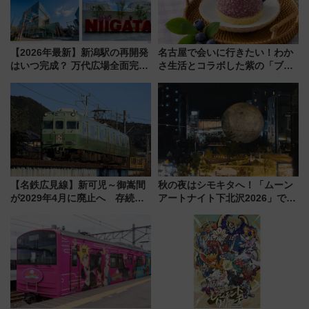
【2026年最新】新潟駅の再開発
名古屋で会いに行きたい！わか
はいつ完成？ 万代広場全面完成
さ生活とコラボした紫の「ブル
から「にいがた2キロ」・古町再
ーベリーぴよりん」期間限定販
開発、バスタ新潟構想まで徹底
売
解説！
【名鉄広見線】新可児～御嵩間
秋の夜はシモキタへ！「ムーン
が2029年4月に廃止へ 存続協
アートナイト下北沢2026」でイ
議終了で100年の歴史に幕
マーシブシアターやアート巡り
を満喫しよう