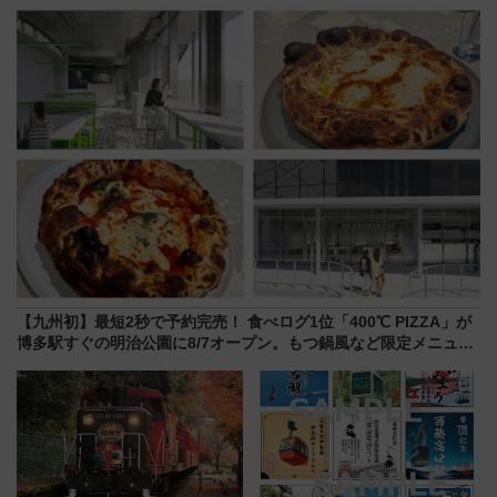
ーン始まる 条件は「夏の国内
月7日限定 ソフトバンクホーク
線に2回搭乗」
スとコラボ
【九州初】最短2秒で予約完売！ 食べログ1位「400℃ PIZZA」が
博多駅すぐの明治公園に8/7オープン。もつ鍋風など限定メニュー
も