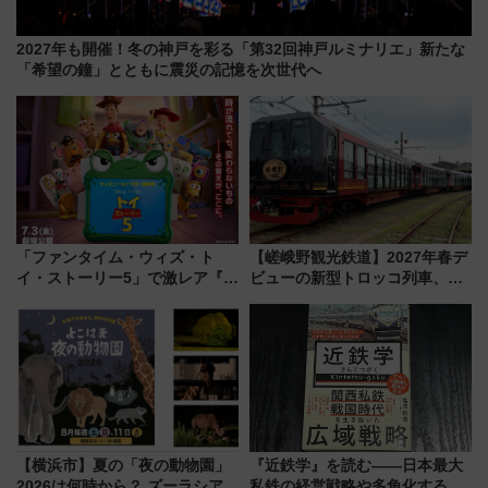
2027年も開催！冬の神戸を彩る「第32回神戸ルミナリエ」新たな
「希望の鐘」とともに震災の記憶を次世代へ
「ファンタイム・ウィズ・ト
【嵯峨野観光鉄道】2027年春デ
イ・ストーリー5」で激レア『ロ
ビューの新型トロッコ列車、い
ルカナ』カードをゲット！最新
よいよ試運転開始へ！現行車両
デコレーションも徹底解説
は2026年で引退
【横浜市】夏の「夜の動物園」
『近鉄学』を読む――日本最大
2026は何時から？ ズーラシア・
私鉄の経営戦略や多角化する事