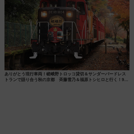
ありがとう現行車両！嵯峨野トロッコ貸切＆サンダーバードレス
トランで語り合う秋の京都 斉藤雪乃＆福原トシヒロと行く！9月
13日「京都の鉄道満喫ツアー」開催