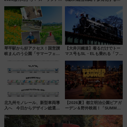
野毛山・金沢の電車アクセスや
業の根底にある考えを浮き彫り
見どころ、限定イベントを徹底
にする一冊
解説！
琴平駅から好アクセス！国営讃
【大井川鐵道】着るだけでトー
岐まんのう公園「サマーフェス
マス号もSL・ELも乗れる「フリ
タ」コキアに、ひまわりに、カ
ーきっぷTシャツ」8月6日より
ブトムシに楽しいがいっぱい
受注販売
北九州モノレール、新型車両導
【2026夏】都立明治公園ビアガ
入へ 今日からデザイン総選挙
ーデン＆野外映画！「SUMMER
始まる
LOUNGE」のアクセスと上映ス
ケジュール 夜風とビール、映画
を満喫！