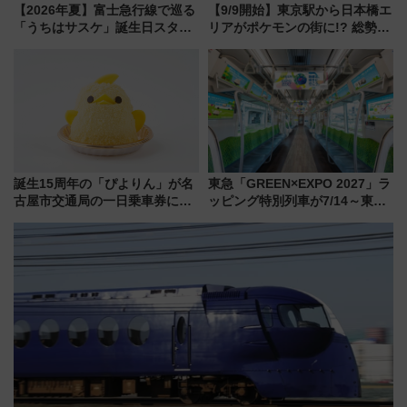
【2026年夏】富士急行線で巡る
【9/9開始】東京駅から日本橋エ
「うちはサスケ」誕生日スタン
リアがポケモンの街に!? 総勢
プラリー！富士急ハイランド限
100匹以上が出現「レジェンド
定グルメ＆グッズ徹底ガイド
リサーチ」本格謎解き・グッズ
情報まとめ
誕生15周年の「ぴよりん」が名
東急「GREEN×EXPO 2027」ラ
古屋市交通局の一日乗車券に！
ッピング特別列車が7/14～東
東山線では貸切電車も登場【限
横・田園都市・目黒線でデビュ
定1万5000枚】
ー！ 注目の編成やデザインまと
め