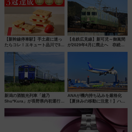
ープラン
【新幹線停車駅】手土産に迷っ
【名鉄広見線】新可児～御嵩間
たらコレ！エキュート品川で3年
が2029年4月に廃止へ 存続協
連続売上1位を獲得した定番手土
議終了で100年の歴史に幕
産スイーツとは？
新潟の酒観光列車「越乃
ANAが機内持ち込みを厳格化
Shu*Kura」が長野県内初運行！
【夏休みの移動に注意！】ハン
地酒と食を味わう信州プレDC特
ドバッグやPCケースも対象の
別企画
「身の回り品」新サイズ制限
(40×30×20cm)おさらい