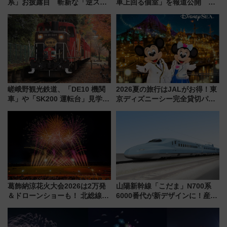
系」お披露目 斬新な「逆スラ
車上回る個室」を報道公開 プ
ント式」の先頭形状と明るく開
ライベート感備えた上質な空間
放的な車内空間に注目、デビュ
ーは9月
嵯峨野観光鉄道、「DE10 機関
2026夏の旅行はJALがお得！東
車」や「SK200 運転台」見学ツ
京ディズニーシー完全貸切パー
アーを開催！ ラストランイベン
ティー招待券が当たるキャンペ
トの一環で激レア体験できちゃ
ーン始まる 条件は「夏の国内
うかも 参加方法やスケジュール
線に2回搭乗」
をご紹介
葛飾納涼花火大会2026は2万発
山陽新幹線「こだま」N700系
＆ドローンショーも！ 北総線を
6000番代が新デザインに！産学
使った穴場アクセスや臨時列
連携で描く瀬戸内の波模様 運
車、観覧スポット情報と周辺観
用は今冬から
光まとめ（7/28開催）