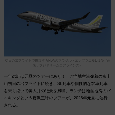
初日の出フライトで搭乗するFDAのブラジル・エンブラエルE-175（画
像：フジドリームエアラインズ）
一年の計は元旦のツアーにあり！ ご当地空港発着の富士
山初日の出フライトに続き、SL列車や個性的な客車列車
を乗り継いで奥大井の絶景を満喫。ランチは地産地消のバ
イキングという贅沢三昧のツアーが、2026年元旦に催行
される。