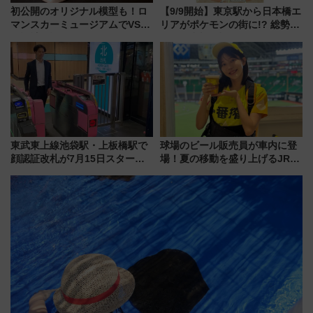
初公開のオリジナル模型も！ロ
【9/9開始】東京駅から日本橋エ
マンスカーミュージアムでVSE
リアがポケモンの街に!? 総勢
の設計秘話に迫る企画展が7月
100匹以上が出現「レジェンド
15日スタート
リサーチ」本格謎解き・グッズ
情報まとめ
東武東上線池袋駅・上板橋駅で
球場のビール販売員が車内に登
顔認証改札が7月15日スター
場！夏の移動を盛り上げるJR九
ト、手ぶらで乗車から買い物ま
州「ビール新幹線」7月31日・8
でシームレスに
月7日限定 ソフトバンクホーク
スとコラボ