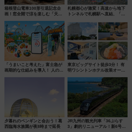
箱根登山電車100形引退記念企
札幌都心が激変！高速から地下
画！窓全開で涼を楽しむ「天然
トンネルで札幌駅へ直結、「創
クーラー体験号」と限定鉄コレ
成川通都心アクセス道路」が7月
発売
から本格着工、延長4.8km整備
事業の全貌
「うまいこと考えた」富士急が
東京ビッグサイト徒歩3分！ 有
画期的な仕組みを導入！ 人のか
明ワシントンホテル改装オープ
わりにスマホが並ぶ「分身く
ン直前「ゆりかもめ運転台付き
ん」始動
客室」や海鮮丼が人気の朝食ビ
ュッフェを現地レポ
夕暮れのペンギンと会おう！葛
JR九州の観光列車「36ぷらす
西臨海水族園が夜8時まで延長
3」劇的リニューアル！新6号車