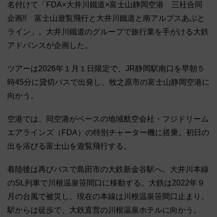
名付けて「FDA×大井川鐵道×富士山静岡空港 三社合同
企画!! 富士山遊覧飛行と大井川鐵道と南アルプスあぷと
ライン」。大井川鐵道のグループで旅行業を手がける大鉄
アドバンスが企画した。
ツアーは2026年１月１日限定で、JR静岡駅南口を早朝５
時45分に貸切バスで出発し、牧之原市の富士山静岡空港に
向かう。
空港では、同空港がベースの地域航空会社・フジドリーム
エアラインズ（FDA）の特別チャーター機に搭乗。初日の
出を浴びる富士山を遊覧飛行する。
着陸後は再びバスで島田市の大鉄新金谷駅へ。大井川本線
のSL列車で川根温泉笹間口に移動する。大鉄は2022年９
月の台風で被災し、現在の本線は川根温泉笹間口止まり。
駅からは徒歩で、大鉄直営の川根温泉ホテルに向かう。