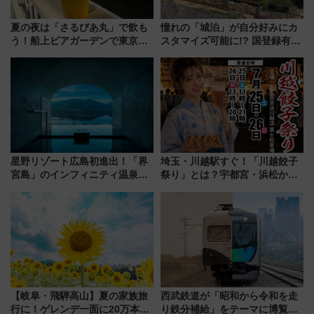
夏の夜は「さるびあ丸」で飲も
憧れの「城泊」が自分好みにカ
う！船上ビアガーデンで東京湾
スタマイズ可能に!? 国登録有形
の夜景を眺めながら軽く一
文化財・丸亀城「延寿閣別館」
杯……工場直送生ビールや島グ
にオーダーメイド型の宿泊プラ
ルメが美味い
ンが誕生！
星野リゾート広島初進出！「界
埼玉・川越駅すぐ！「川越餃子
宮島」のインフィニティ温泉と
祭り」とは？宇都宮・浜松から
古式サウナ「石風呂」を大解剖
ご当地和牛まで全国の人気餃子
宿泊料金・アクセスは？（2026
を食べ比べ【7月25日・26日開
年7月23日開業）
催】
【岐阜・飛騨高山】夏の家族旅
西武鉄道が「昭和から令和を走
行に！ゲレンデ一面に20万本の
り鉄分補給」をテーマに博覧会