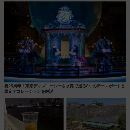
“1〜2名用グリーン個室”と曜日
別 “プレミアムランチ”導入･ル
ートや価格など解説
祝25周年！東京ディズニーシーを水路で巡る8つのテーマポートと
限定デコレーションを解説