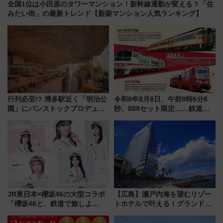
全国1位は小田原のタワーマンション！新幹線通勤が変える？「住
みたい街」の最新トレンド【新築マンション人気ランキング】
行列必至!? 博多駅近く「明治公
令和8年8月8日、午前8時8分8
園」にパンストックプロデュー
秒、888セット限定……鉄道各
スの新業態『Land Bageri』8/7
社の「8・8・8」な記念きっぷ
オープン 秋からはビストロ営業
たち
も！
JR東日本×櫻坂46の大型コラボ
【広島】瀬戸内海を望むリゾー
「櫻坂46と、鉄道で旅しよ
トホテルで叶える！グランドプ
う。」が7月20日より始動！新
リンスホテル広島のフォトウエ
潟・長野・庄内へ
ディング＆カジュアルパーティ