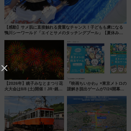
【感動】サメ肌に直接触れる貴重なチャンス！子どもも虜になる
鴨川シーワールド「エイとサメのタッチングプール」【夏休み限
定企画】
【2026年】銚子みなとまつり花
『映画ちいかわ』×東京メトロの
火大会は8/8 (土)開催！JR･銚子
謎解き脱出ゲームが7/24開幕！
電鉄の臨時列車やアクセス情
オリジナル24時間券の買い方と
報、利根川に咲く8,000発の大迫
遊び方を解説！（7/10発売開
力＆屋台を満喫
始）