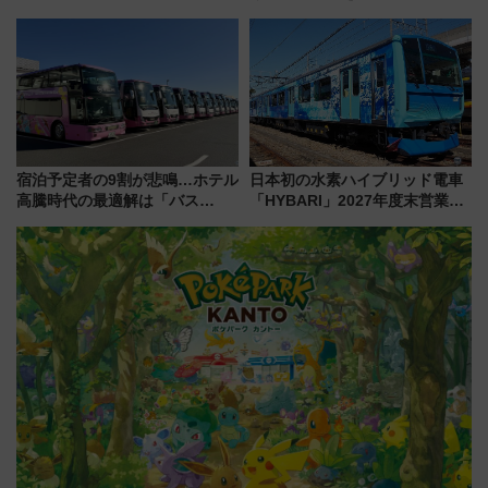
ひまわりが咲き誇る「アルコピ
を実施！くすのきホールで8月
アひまわり園」開園
14日から 新車両「トキイロ」体
験ブースも アクセスや申込方法
を解説
宿泊予定者の9割が悲鳴…ホテル
日本初の水素ハイブリッド電車
高騰時代の最適解は「バス
「HYBARI」2027年度末営業運
泊」!? WILLER最新調査で判明
転へ 鉄道・発電・まちづくり
した、推し活遠征や観光時のリ
で水素利活用が加速
アルな懐事情