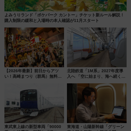
よみうりランド「ポケパーク カントー」チケット新ルール解説！
購入制限の緩和と入場時の本人確認が11月スタート
【2026年最新】前日からアツ
北陸鉄道「1M系」2027年度導
い！高崎まつり（群馬）無料観
入へ 「空に始まり、海へ続く」
覧エリアから初開催100人みこ
白山比咩神社をモチーフにした
しまで
神秘的なデザイン
東武東上線の新型車両「90000
東海道・山陽新幹線「グリーン