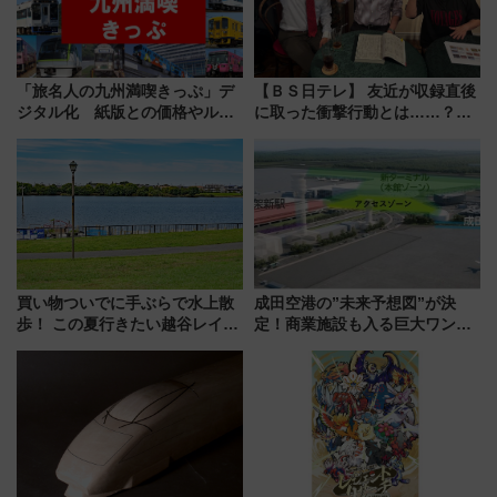
「旅名人の九州満喫きっぷ」デ
【ＢＳ日テレ】 友近が収録直後
ジタル化 紙版との価格やルー
に取った衝撃行動とは……？
ルの違いを解説
『友近・礼二の妄想トレイン』
で極上の夏祭り鉄道旅を放送
買い物ついでに手ぶらで水上散
成田空港の”未来予想図”が決
歩！ この夏行きたい越谷レイク
定！商業施設も入る巨大ワンタ
タウンの新たな水辺の憩いエリ
ーミナル、京成の高架新駅整備
ア「LAKESIDE PARK」（埼玉
で新型特急が品川･羽田とを結
県越谷市）
ぶ！ JR空港駅は2面3線化！