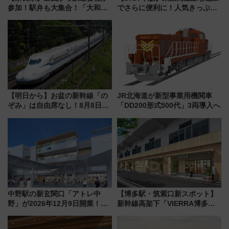
参加！駅弁も大集合！「大和鉄
でさらに便利に！人気きっぷ
道まつり2026」が8月8日・9日
「サンキューちばフリーパス」
に開催決定
今年も発売 秋・早春に千葉県を
巡るなら使い勝手・コスパ抜群
【明日から】お盆の新幹線「の
JR北海道が新型事業用機関車
ぞみ」は自由席なし！8月8日午
「DD200形式500代」3両導入へ
前はほぼ満席…でも数時間ズラ
せば空きが見つかることも 混
雑避ける「空席」探しのコツ
中野駅の新玄関口「アトレ中
【博多駅・筑紫口新スポット】
野」が2026年12月9日開業！新
新幹線高架下「VIERRA博多テ
改札直結で屋上BBQも楽しめる
ラス」が9/18開業！九州初出店
注目スポット
など注目の全6店舗 「博多活憩