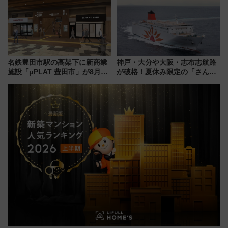
通り」も一新
名鉄豊田市駅の高架下に新商業
神戸・大分や大阪・志布志航路
施設「μPLAT 豊田市」が8月26
が破格！夏休み限定の「さんふ
日開業！全8店舗が出店し街の新
らわあスペシャルセール」スタ
たな玄関口へ
ート 夕朝食ビュッフェ付きで
快適な船旅はいかが？