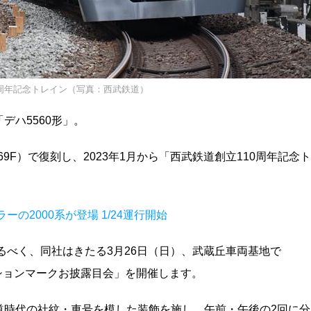
0周年記念トレイン（写真：西武鉄道）
デハ5560形」。
69F）で復刻し、2023年1月から「西武鉄道創立110周年記念ト
の2000系が登場 1/24運行開始
るべく、同社はきたる3月26日（日）、武蔵丘車両基地で
ーションマークお披露目会」を開催します。
鉄道時代の社紋・車号を模した装飾を施し、午前・午後の2回に分