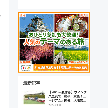
る
最新記事
【2026年夏休み】ウィング
久里浜で「出張！京急ミュ
ージアム」開催！入場無料
でスタンプラリーや子ども
2026.08.08