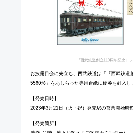
『西武鉄道創立110周年記念ト
お披露目会に先立ち、西武鉄道は「『西武鉄道創
5560形」をあしらった専用台紙に硬券を封入し、
【発売日時】
2023年3月21日（火・祝）発売駅の営業開始時
【発売箇所】
池袋（1階、地下お客さまご案内カウンター）