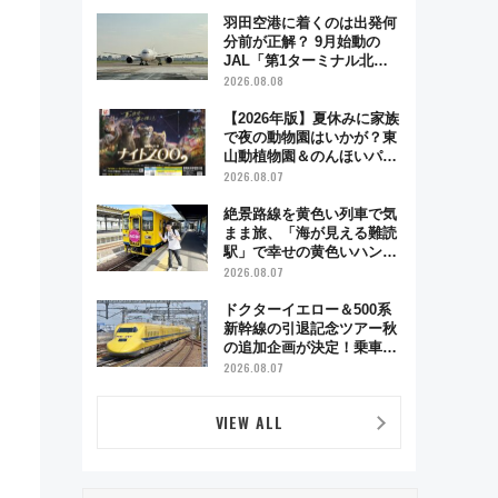
制服撮影も
羽田空港に着くのは出発何
分前が正解？ 9月始動の
JAL「第1ターミナル北側
サテライト」は徒歩1キロ
2026.08.08
超え！ 知っておきたい変更
点まとめ
【2026年版】夏休みに家族
で夜の動物園はいかが？東
山動植物園＆のんほいパー
ク「ナイトZOO」開催情報
2026.08.07
絶景路線を黄色い列車で気
まま旅、「海が見える難読
駅」で幸せの黄色いハンカ
チに願いを 「新・鉄道ひ
2026.08.07
とり旅」279回目の舞台は
「島原鉄道」
。
ドクターイエロー＆500系
新幹線の引退記念ツアー秋
の追加企画が決定！乗車体
験やグッズ・ホテル情報ま
2026.08.07
とめ
VIEW ALL