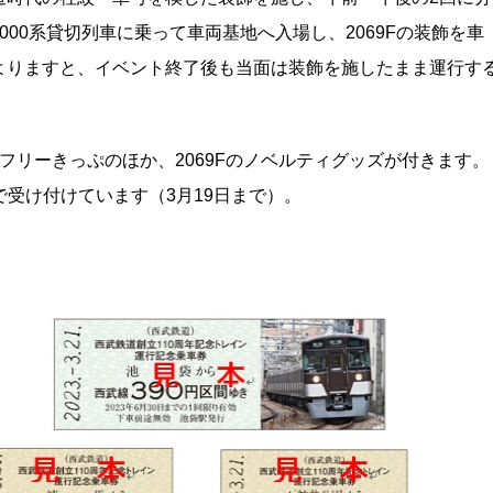
00系貸切列車に乗って車両基地へ入場し、2069Fの装飾を車
よりますと、イベント終了後も当面は装飾を施したまま運行す
線1日フリーきっぷのほか、2069Fのノベルティグッズが付きます。
で受け付けています（3月19日まで）。