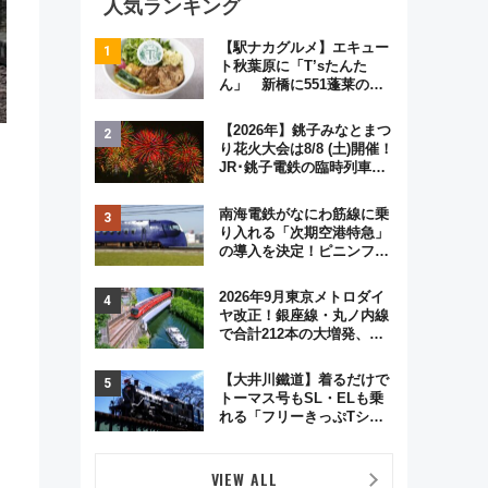
人気ランキング
【駅ナカグルメ】エキュー
ト秋葉原に「T’sたんた
ん」 新橋に551蓬莱の
DNAを継ぐ「東京豚饅」、
オムライス専門店「肉とた
【2026年】銚子みなとまつ
まご」新グルメ続々登場！
り花火大会は8/8 (土)開催！
【2026年8月】
JR･銚子電鉄の臨時列車や
アクセス情報、利根川に咲
く8,000発の大迫力＆屋台
南海電鉄がなにわ筋線に乗
を満喫
り入れる「次期空港特急」
の導入を決定！ピニンファ
リーナによる日本初の鉄道
デザイン
2026年9月東京メトロダイ
ヤ改正！銀座線・丸ノ内線
で合計212本の大増発、混
雑緩和に期待
【大井川鐵道】着るだけで
トーマス号もSL・ELも乗
れる「フリーきっぷTシャ
ツ」8月6日より受注販売
VIEW ALL