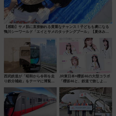
【感動】サメ肌に直接触れる貴重なチャンス！子どもも虜になる
鴨川シーワールド「エイとサメのタッチングプール」【夏休み限
定企画】
西武鉄道が「昭和から令和を走
JR東日本×櫻坂46の大型コラボ
り鉄分補給」をテーマに博覧会
「櫻坂46と、鉄道で旅しよ
を実施！くすのきホールで8月
う。」が7月20日より始動！新
14日から 新車両「トキイロ」体
潟・長野・庄内へ
験ブースも アクセスや申込方法
を解説