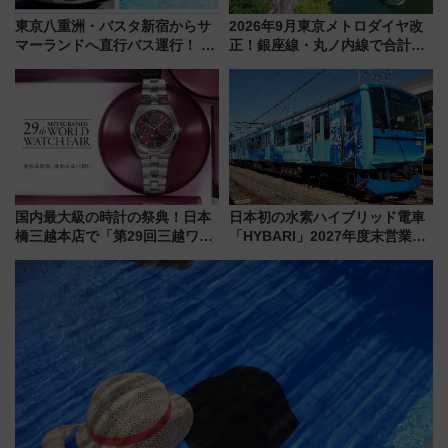
東京八重洲・バスタ新宿からサ
2026年9月東京メトロダイヤ改
マーランドへ直行バス運行！ お
正！銀座線・丸ノ内線で合計
トクな1Dayパスで夏のプールと
212本の大増発、混雑緩和に期
推し活を楽しもう！（2026年
待
8/1～31）
国内最大級の時計の祭典！日本
日本初の水素ハイブリッド電車
橋三越本店で「第29回三越ワー
「HYBARI」2027年度末営業運
ルドウォッチフェア」開幕
転へ 鉄道・発電・まちづくり
【2026年8月5日～25日】
で水素利活用が加速