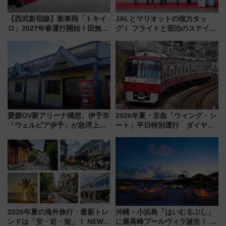
【西武新宿線】新車両「トキイ
JALとマリオットの強力タッ
ロ」2027年春運行開始！田無・
グ！ フライトと宿泊のステイタ
新所沢にも停車 2028年春には
スマッチでFLY ON ポイントや
「第2弾」も
上級会員資格を効率よく獲得す
る方法を解説
愛媛OV新アリーナ構想、伊予市
2026年夏・京急「ウィング・シ
「ウェルピア伊予」が急浮上！
ート」平日特別運行 ダイヤ・
サイボウズ青野社長の参加表明
乗車方法を解説！2階建てバスや
で探る鉄道アクセスの未来
三浦海岸を堪能できるお出かけ
プランもご紹介
2026年夏の海外旅行・最新トレ
沖縄・小浜島「はいむるぶし」
ンドは「安・近・短」！ NEWT
に最高峰プールヴィラ誕生！ 石