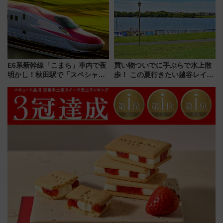
貢献するだけでなく、全線区で
売店舗まとめ
活躍するための仕組みも
E6系新幹線「こまち」車内で夜
買い物ついでに手ぶらで水上散
明かし！秋田駅で「スペシャル
歩！ この夏行きたい越谷レイク
ナイト」8月開催、料金や予約方
タウンの新たな水辺の憩いエリ
法は？
ア「LAKESIDE PARK」（埼玉
県越谷市）