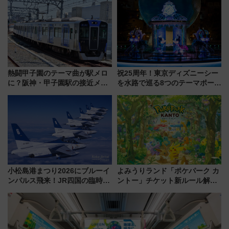
饅」、オムライス専門店「肉と
ろも一挙紹介
たまご」新グルメ続々登場！
【2026年8月】
熱闘甲子園のテーマ曲が駅メロ
祝25周年！東京ディズニーシー
に？阪神・甲子園駅の接近メロ
を水路で巡る8つのテーマポート
ディがVaundy「かげろう」×向
と限定デコレーションを解説
谷実アレンジの特別仕様へ、8月
5日始発から
小松島港まつり2026にブルーイ
よみうりランド「ポケパーク カ
ンパルス飛来！JR四国の臨時ダ
ントー」チケット新ルール解
イヤや駐車場予約を徹底解説
説！購入制限の緩和と入場時の
本人確認が11月スタート