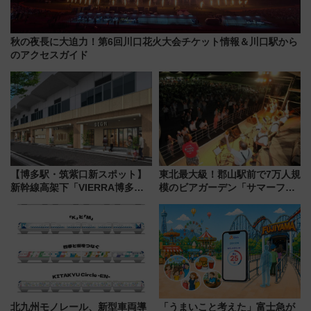
秋の夜長に大迫力！第6回川口花火大会チケット情報＆川口駅から
のアクセスガイド
【博多駅・筑紫口新スポット】
東北最大級！郡山駅前で7万人規
新幹線高架下「VIERRA博多テ
模のビアガーデン「サマーフェ
ラス」が9/18開業！九州初出店
スタ IN KORIYAMA 2026」
など注目の全6店舗 「博多活憩
7/24-26開催！ 有料席はJRE
通り」も一新
MALLで予約可能
北九州モノレール、新型車両導
「うまいこと考えた」富士急が