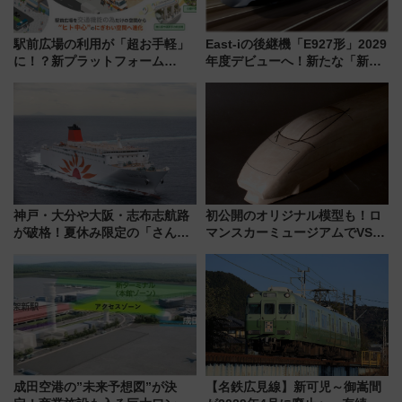
駅前広場の利用が「超お手軽」
East-iの後継機「E927形」2029
に！？新プラットフォーム
年度デビューへ！新たな「新幹
「HirakeBA」8月3日始動、ス
線専用検測車」の性能を徹底解
マホで簡単申請 物販や演奏会な
説【JR東日本】
どに【JR東日本】
神戸・大分や大阪・志布志航路
初公開のオリジナル模型も！ロ
が破格！夏休み限定の「さんふ
マンスカーミュージアムでVSE
らわあスペシャルセール」スタ
の設計秘話に迫る企画展が7月
ート 夕朝食ビュッフェ付きで
15日スタート
快適な船旅はいかが？
成田空港の”未来予想図”が決
【名鉄広見線】新可児～御嵩間