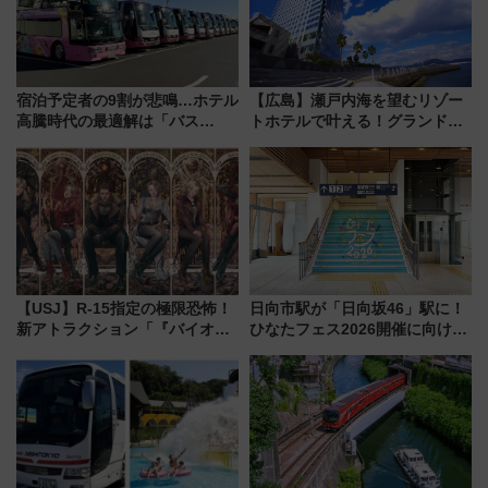
宿泊予定者の9割が悲鳴…ホテル
【広島】瀬戸内海を望むリゾー
高騰時代の最適解は「バス
トホテルで叶える！グランドプ
泊」!? WILLER最新調査で判明
リンスホテル広島のフォトウエ
した、推し活遠征や観光時のリ
ディング＆カジュアルパーティ
アルな懐事情
ープラン
【USJ】R-15指定の極限恐怖！
日向市駅が「日向坂46」駅に！
新アトラクション「『バイオハ
ひなたフェス2026開催に向けJR
ザード レクイエム』 ザ・ダイ
九州が記念きっぷや臨時列車で
ブ」今秋登場 ―予測不能の恐
全力応援 夜行列車「ドリーム
怖に泣き叫べ―
おひさま号」も走る