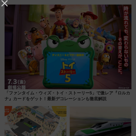
調査から読み解く、最新の人気
垣島から船で向かう究極のご褒
渡航先TOP5とは？ 円安時代の
美旅「何もしない贅沢」を体験
旅行術
してみない？
「ファンタイム・ウィズ・トイ・ストーリー5」で激レア『ロルカ
ナ』カードをゲット！最新デコレーションも徹底解説