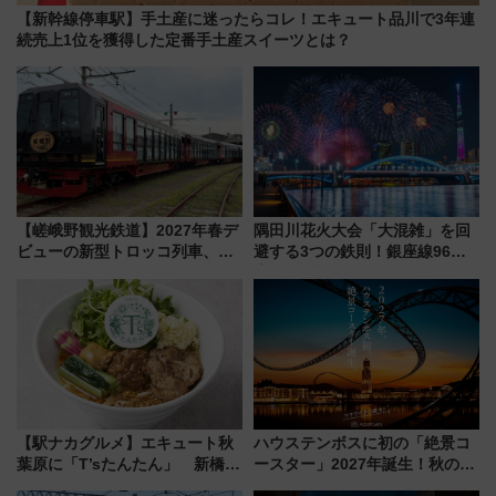
【新幹線停車駅】手土産に迷ったらコレ！エキュート品川で3年連
続売上1位を獲得した定番手土産スイーツとは？
【嵯峨野観光鉄道】2027年春デ
隅田川花火大会「大混雑」を回
ビューの新型トロッコ列車、い
避する3つの鉄則！銀座線96本
よいよ試運転開始へ！現行車両
増発･浅草線臨時ダイヤ･スカイ
は2026年で引退
ツリー駅の規制まとめ 7/25開催
（2026年）
【駅ナカグルメ】エキュート秋
ハウステンボスに初の「絶景コ
葉原に「T’sたんたん」 新橋に
ースター」2027年誕生！秋の
551蓬莱のDNAを継ぐ「東京豚
「すんごいハロウィン」見どこ