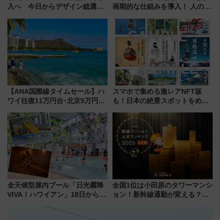
入へ 今日からデザイン総選挙
画期的な仕組みを導入！ 人のか
始まる
わりにスマホが並ぶ「分身く
ん」始動
【ANA国際線タイムセール】ハ
スマホで集める激レアNFT版
ワイ往復11万円台･北京5万円台
も！日本の絶景スポットをめぐ
～、憧れのビジネスクラスも！
って集める「索道印(さくどうい
来春のGW旅行まで狙える激ア
ん)」企画がスタート
ツ路線まとめ（8/10まで）
全天候型屋内プール「日光霧降
全国1位は小田原のタワーマンシ
VIVA！ハワイアン」18日から営
ョン！新幹線通勤が変える？
業開始 小さなお子様連れのフ
「住みたい街」の最新トレンド
ァミリーから大人まで幅広い世
【新築マンション人気ランキン