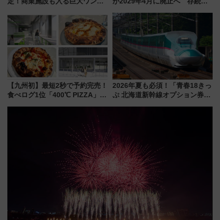
定！商業施設も入る巨大ワンタ
が2029年4月に廃止へ 存続協
ーミナル、京成の高架新駅整備
議終了で100年の歴史に幕
で新型特急が品川･羽田とを結
ぶ！ JR空港駅は2面3線化！
【九州初】最短2秒で予約完売！
2026年夏も必須！「青春18きっ
食べログ1位「400℃ PIZZA」が
ぷ 北海道新幹線オプション券」
博多駅すぐの明治公園に8/7オー
自動改札対応ルールと途中下車
プン。もつ鍋風など限定メニュ
の罠
ーも