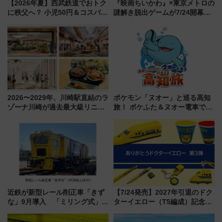
【2026年夏】西武鉄道でおトク
『映画ちいかわ』×東京メトロの
に秩父へ？ 小児50円＆コスパ最
謎解き脱出ゲームが7/24開幕！
強きっぷで「安・近・短」な家
オリジナル24時間券の買い方と
族旅行！ 深夜の正丸トンネル探
遊び方を解説！（7/10発売開
検や特急ラビューも
始）
2026〜2029年、川崎駅直結のラ
ポケモン「ヌオー」と巡る高知
ゾーナ川崎が過去最大級リニュ
旅！ ポケふた＆ヌオー電車で楽
ーアル！ フードコート拡大など
しむ鉄道スタンプラリーで土佐
「いつから何が変わるか」徹底
路の絶景と絶品グルメを満喫！
解説！
（7月18日スタート）
近鉄が新型レール削正車「きず
【7/24発売】2027年引退のドク
な」9月導入 「ミリング式」採
ターイエロー（T5編成）記念グ
用でメンテナンス作業を効率
ッズ7種が登場！ 新幹線車内放
化！安全性や乗り心地の向上に
送の目覚まし時計など通販・販