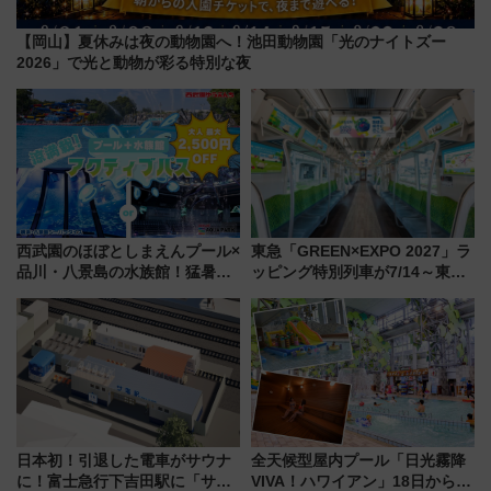
【岡山】夏休みは夜の動物園へ！池田動物園「光のナイトズー
2026」で光と動物が彩る特別な夜
西武園のほぼとしまえんプール×
東急「GREEN×EXPO 2027」ラ
品川・八景島の水族館！猛暑を
ッピング特別列車が7/14～東
乗り切る「アクティブパス」で
横・田園都市・目黒線でデビュ
夏休みをお得に楽しむ！
ー！ 注目の編成やデザインまと
め
日本初！引退した電車がサウナ
全天候型屋内プール「日光霧降
に！富士急行下吉田駅に「サ電
VIVA！ハワイアン」18日から営