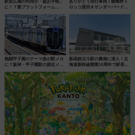
駅前広場の利用が「超お手軽」
ありがとう現行車両！嵯峨野ト
に！？新プラットフォーム
ロッコ貸切＆サンダーバードレ
「HirakeBA」8月3日始動、ス
ストランで語り合う秋の京都
マホで簡単申請 物販や演奏会な
斉藤雪乃＆福原トシヒロと行
どに【JR東日本】
く！9月13日「京都の鉄道満喫
ツアー」開催
熱闘甲子園のテーマ曲が駅メロ
新函館北斗駅の裏側に潜入！北
に？阪神・甲子園駅の接近メロ
海道新幹線開業10周年で駅長
ディがVaundy「かげろう」×向
室・地下通路など公開イベン
谷実アレンジの特別仕様へ、8月
ト 参加方法や体験内容を紹介
5日始発から