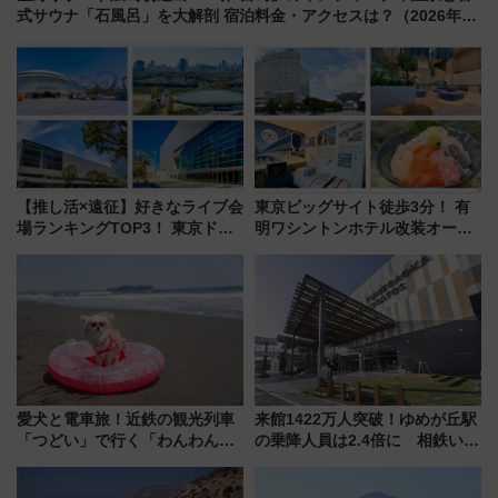
式サウナ「石風呂」を大解剖 宿泊料金・アクセスは？（2026年7
月23日開業）
【推し活×遠征】好きなライブ会
東京ビッグサイト徒歩3分！ 有
場ランキングTOP3！ 東京ドー
明ワシントンホテル改装オープ
ムや大阪城ホールが選ばれる理
ン直前「ゆりかもめ運転台付き
由と交通アクセス術、ライブ会
客室」や海鮮丼が人気の朝食ビ
場に何を求める？
ュッフェを現地レポ
愛犬と電車旅！近鉄の観光列車
来館1422万人突破！ゆめが丘駅
「つどい」で行く「わんわん列
の乗降人員は2.4倍に 相鉄いず
車」第5弾！海辺のBBQも楽し
み野線「ゆめが丘ソラトス」2周
める日帰りツアー
年祭にそうにゃん＆DB.スター