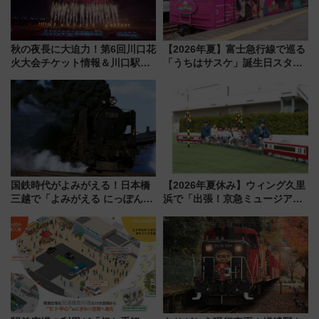
秋の夜長に大迫力！第6回川口花
【2026年夏】富士急行線で巡る
火大会チケット情報＆川口駅か
「うちはサスケ」誕生日スタン
らのアクセスガイド
プラリー！富士急ハイランド限
定グルメ＆グッズ徹底ガイド
国鉄時代がよみがえる！日本橋
【2026年夏休み】ウィング久里
三越で「よみがえる にっぽんの
浜で「出張！京急ミュージア
鉄道展」7/22-8/3開催、広田尚
ム」開催！入場無料でスタンプ
敬の名作写真も、駅弁フェスも
ラリーや子ども制服撮影も
同時開催！