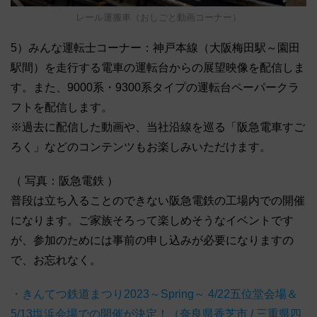
レール運搬車（おしごと動画コーナー）
5）みんな運転士コーナー：神戸本線（大阪梅田駅～園田
駅間）を走行する電車の運転台からの展望映像を配信しま
す。また、9000系・9300系タイプの運転台ペーパークラ
フトを配信します。
※過去に配信した動画や、当社沿線を巡る「阪急電車すご
ろく」などのコンテンツもお楽しみいただけます。
（ 写真：阪急電鉄 ）
普段は立ち入ることのできない阪急電鉄の工場内での開催
になります。ご家族そろって楽しめそうなイベントです
が、参加のためには事前の申し込みが必要になりますの
で、お忘れなく。
・きんてつ鉄道まつり2023～Spring～ 4/22五位堂会場＆
5/13塩浜会場での開催が決定！（奈良県香芝市 / 三重県四