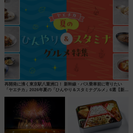
ー当時の停車駅」を再現 運転
せば空きが見つかることも 混
時刻や特急券の買い方を紹介
雑避ける「空席」探しのコツ
再開発に沸く東京駅八重洲口！ 新幹線・バス乗車前に寄りたい
「ヤエチカ」2026年夏の「ひんやり＆スタミナグルメ」6選【新店
舗も！】