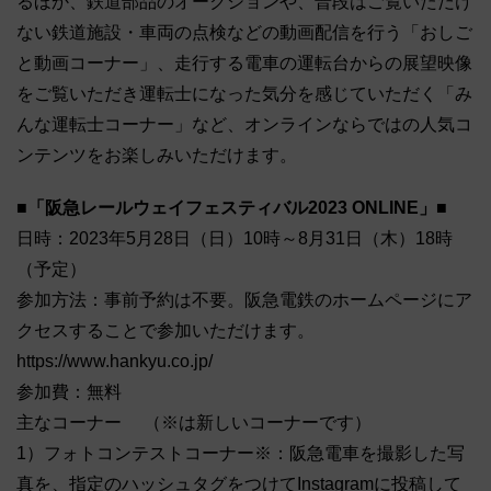
るほか、鉄道部品のオークションや、普段はご覧いただけ
ない鉄道施設・車両の点検などの動画配信を行う「おしご
と動画コーナー」、走行する電車の運転台からの展望映像
をご覧いただき運転士になった気分を感じていただく「み
んな運転士コーナー」など、オンラインならではの人気コ
ンテンツをお楽しみいただけます。
■「阪急レールウェイフェスティバル2023 ONLINE」■
日時：2023年5月28日（日）10時～8月31日（木）18時
（予定）
参加方法：事前予約は不要。阪急電鉄のホームページにア
クセスすることで参加いただけます。
https://www.hankyu.co.jp/
参加費：無料
主なコーナー （※は新しいコーナーです）
1）フォトコンテストコーナー※：阪急電車を撮影した写
真を、指定のハッシュタグをつけてInstagramに投稿して