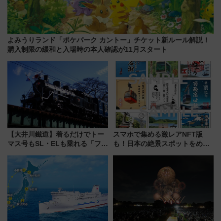
よみうりランド「ポケパーク カントー」チケット新ルール解説！
購入制限の緩和と入場時の本人確認が11月スタート
【大井川鐵道】着るだけでトー
スマホで集める激レアNFT版
マス号もSL・ELも乗れる「フリ
も！日本の絶景スポットをめぐ
ーきっぷTシャツ」8月6日より
って集める「索道印(さくどうい
受注販売
ん)」企画がスタート