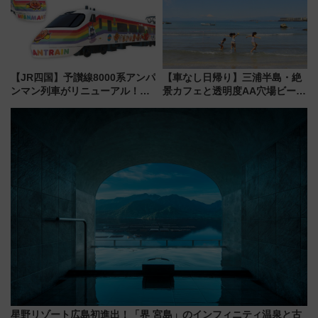
【JR四国】予讃線8000系アンパ
【車なし日帰り】三浦半島・絶
ンマン列車がリニューアル！内
景カフェと透明度AA穴場ビーチ
外装デザイン公開 デビューは
を巡る！ おトクな電車きっぷ活
今年12月
用してストレスフリー旅へ行こ
う！
星野リゾート広島初進出！「界 宮島」のインフィニティ温泉と古