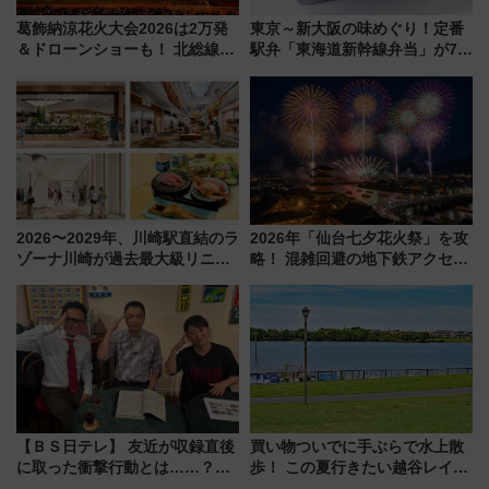
葛飾納涼花火大会2026は2万発
東京～新大阪の味めぐり！定番
＆ドローンショーも！ 北総線を
駅弁「東海道新幹線弁当」が7月
使った穴場アクセスや臨時列
21日にリニューアル発売
車、観覧スポット情報と周辺観
光まとめ（7/28開催）
2026〜2029年、川崎駅直結のラ
2026年「仙台七夕花火祭」を攻
ゾーナ川崎が過去最大級リニュ
略！ 混雑回避の地下鉄アクセス
ーアル！ フードコート拡大など
からまだ買える有料席情報、花
「いつから何が変わるか」徹底
火前に楽しむ仙台観光ルートま
解説！
で解説！
【ＢＳ日テレ】 友近が収録直後
買い物ついでに手ぶらで水上散
に取った衝撃行動とは……？
歩！ この夏行きたい越谷レイク
『友近・礼二の妄想トレイン』
タウンの新たな水辺の憩いエリ