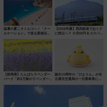
マンが登場
猛暑の夏こそトルコへ！「クー
【2026年夏】西武鉄道でおトク
ルケーション」で巡る黒海沿岸
に秩父へ？ 小児50円＆コスパ最
やエーゲ海の避暑リゾート 関
強きっぷで「安・近・短」な家
連検索数が前年比237％増、ナ
族旅行！ 深夜の正丸トンネル探
ショジオも認める『2026年に訪
検や特急ラビューも
れるべき世界の旅先』
【群馬県】たんばらラベンダー
誕生15周年の「ぴよりん」が名
パーク「約3万株のラベンダー」
古屋市交通局の一日乗車券に！
が見頃！新幹線＆無料送迎バス
東山線では貸切電車も登場【限
で都心から約1時間半で夏の絶景
定1万5000枚】
を！