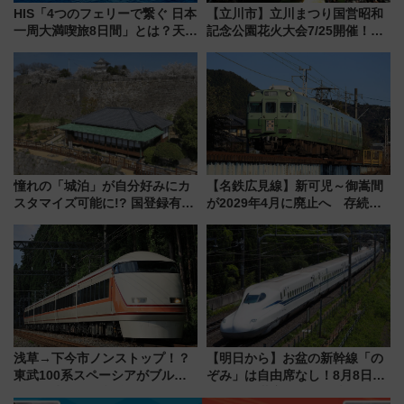
HIS「4つのフェリーで繋ぐ 日本
【立川市】立川まつり国営昭和
一周大満喫旅8日間」とは？天橋
記念公園花火大会7/25開催！
立・小樽・日光東照宮など全国
5000発の花火が夜を彩る 今年は
の絶景＆限定グルメを網羅！煩
混雑に要注意、その理由は
雑な手続きも不要でお手軽に楽
しめるプランが登場
憧れの「城泊」が自分好みにカ
【名鉄広見線】新可児～御嵩間
スタマイズ可能に!? 国登録有形
が2029年4月に廃止へ 存続協
文化財・丸亀城「延寿閣別館」
議終了で100年の歴史に幕
にオーダーメイド型の宿泊プラ
ンが誕生！
浅草→下今市ノンストップ！？
【明日から】お盆の新幹線「の
東武100系スペーシアがブルー
ぞみ」は自由席なし！8月8日午
リボン賞35周年記念で「デビュ
前はほぼ満席…でも数時間ズラ