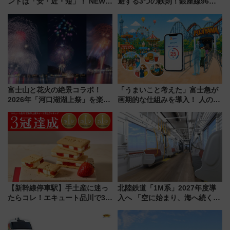
ンドは「安・近・短」！ NEWT
避する3つの鉄則！銀座線96本
調査から読み解く、最新の人気
増発･浅草線臨時ダイヤ･スカイ
渡航先TOP5とは？ 円安時代の
ツリー駅の規制まとめ 7/25開催
旅行術
（2026年）
富士山と花火の絶景コラボ！
「うまいこと考えた」富士急が
2026年「河口湖湖上祭」を楽し
画期的な仕組みを導入！ 人のか
む完全ガイド＆鉄道アクセスの
わりにスマホが並ぶ「分身く
ススメ
ん」始動
【新幹線停車駅】手土産に迷っ
北陸鉄道「1M系」2027年度導
たらコレ！エキュート品川で3年
入へ 「空に始まり、海へ続く」
連続売上1位を獲得した定番手土
白山比咩神社をモチーフにした
産スイーツとは？
神秘的なデザイン