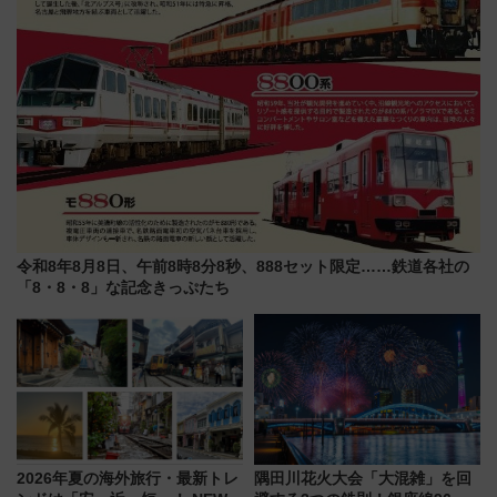
令和8年8月8日、午前8時8分8秒、888セット限定……鉄道各社の
「8・8・8」な記念きっぷたち
2026年夏の海外旅行・最新トレ
隅田川花火大会「大混雑」を回