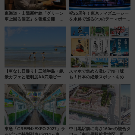
東海道・山陽新幹線「グリーン
祝25周年！東京ディズニーシー
車上回る個室」を報道公開 プ
を水路で巡る8つのテーマポート
ライベート感備えた上質な空間
と限定デコレーションを解説
【車なし日帰り】三浦半島・絶
スマホで集める激レアNFT版
景カフェと透明度AA穴場ビーチ
も！日本の絶景スポットをめぐ
を巡る！ おトクな電車きっぷ活
って集める「索道印(さくどうい
用してストレスフリー旅へ行こ
ん)」企画がスタート
う！
東急「GREEN×EXPO 2027」ラ
中目黒駅前に高さ160mの複合タ
ッピング特別列車が7/14～東
ワー「中目黒駅前北地区」再開