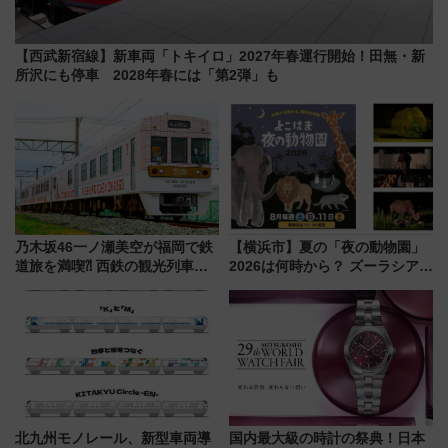
【西武新宿線】新車両「トキイロ」2027年春運行開始！田無・新
所沢にも停車 2028年春には「第2弾」も
乃木坂46一ノ瀬美空が福岡で鉄
【横浜市】夏の「夜の動物園」
道旅を満喫⁈ 西鉄の観光列車
2026は何時から？ ズーラシア・
「THE RAIL KITCHEN
野毛山・金沢の電車アクセスや
CHIKUGO」で巡る福岡･太宰
見どころ、限定イベントを徹底
府･柳川の旅！YouTubeが公開
解説！
に
北九州モノレール、新型車両導
国内最大級の時計の祭典！日本