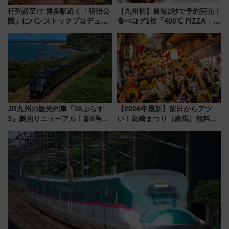
行列必至!? 博多駅近く「明治公
【九州初】最短2秒で予約完売！
園」にパンストックプロデュー
食べログ1位「400℃ PIZZA」が
スの新業態『Land Bageri』8/7
博多駅すぐの明治公園に8/7オー
オープン 秋からはビストロ営業
プン。もつ鍋風など限定メニュ
も！
ーも
JR九州の観光列車「36ぷらす
【2026年最新】前日からアツ
3」劇的リニューアル！新6号車
い！高崎まつり（群馬）無料観
“1〜2名用グリーン個室”と曜日
覧エリアから初開催100人みこ
別 “プレミアムランチ”導入･ル
しまで
ートや価格など解説