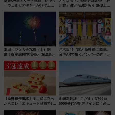
愛媛OV新アリーナ構想、伊予市
どうなる？北陸新幹線延伸 「桂
「ウェルピア伊予」が急浮上！
川案」決定も課題あり SNS上の
サイボウズ青野社長の参加表明
声は
で探る鉄道アクセスの未来
隅田川花火大会7/25（土）開
乃木坂46〝駅と新幹線に降臨〟
催！銀座線96本増発と 激混みの
音声ARで響くメンバーの声「真
「浅草駅」を回避する最寄り駅･
夏の全国ツアー2026」
アクセス攻略法、2万発の花火が
都心の夜に！
【新幹線停車駅】手土産に迷っ
山陽新幹線「こだま」N700系
たらコレ！エキュート品川で3年
6000番代が新デザインに！産学
連続売上1位を獲得した定番手土
連携で描く瀬戸内の波模様 運
産スイーツとは？
用は今冬から