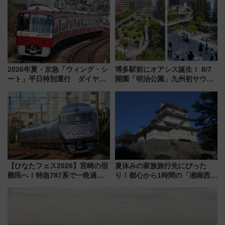
に 乗車には予約が必要
にオーダーメイド型の宿泊プラ
ンが誕生！
2026年夏・京急「ウィング・シ
博多駅前にオアシス誕生！ 8/7
ート」平日特別運行 ダイヤ・
開園「明治公園」九州初サウナ
乗車方法を解説！2階建てバスや
TOTOPAや日本一のピザなど絶
三浦海岸を堪能できるお出かけ
品グルメ登場で駅前の過ごし方
プランもご紹介
はどう変わる？
【ひなたフェス2026】宮崎の宿
夏休みの家族旅行先にぴった
難民へ！特急787系で一晩過ご
り！都心から1時間の「湘南西エ
せる夜間滞在型イベント「スワ
リア」満喫ガイド 鎌倉・江の
ローおひさま」が救世主に？
島とは異なる魅力を持つ今夏の
注目スポット