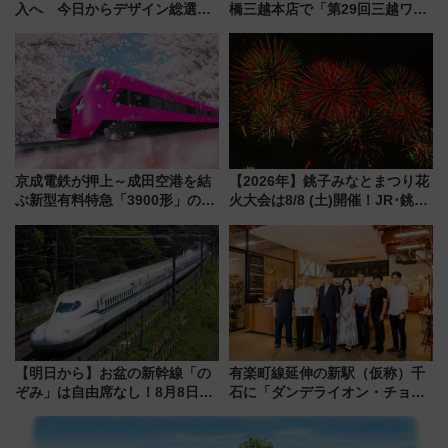
入へ 今日からデザイン総選挙
橋三越本店で「第29回三越ワー
始まる
ルドウォッチフェア」開幕
【2026年8月5日～25日】
京成電鉄が押上～成田空港を結
【2026年】銚子みなとまつり花
ぶ新型有料特急「3900形」のコ
火大会は8/8 (土)開催！JR･銚子
ンセプト・デザイン公開 愛称
電鉄の臨時列車やアクセス情
募集も実施
報、利根川に咲く8,000発の大迫
力＆屋台を満喫
【明日から】お盆の新幹線「の
有楽町線延伸の新駅（仮称）千
ぞみ」は自由席なし！8月8日午
石に「ダンデライオン・チョコ
前はほぼ満席…でも数時間ズラ
レート」が出店！ 東京メトロが
せば空きが見つかることも 混
1億円出資で挑む新時代のまちづ