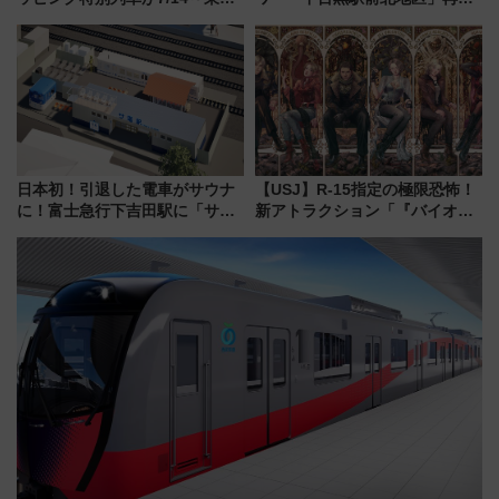
横・田園都市・目黒線でデビュ
発の全貌
ー！ 注目の編成やデザインまと
め
日本初！引退した電車がサウナ
【USJ】R-15指定の極限恐怖！
に！富士急行下吉田駅に「サ電
新アトラクション「『バイオハ
（SADEN）」2026年12月開
ザード レクイエム』 ザ・ダイ
業 行き交う電車の音や振動を
ブ」今秋登場 ―予測不能の恐
感じながら「ととのう」新感覚
怖に泣き叫べ―