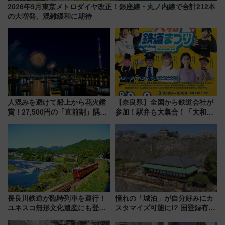
2026年9月東京メトロダイヤ改正！銀座線・丸ノ内線で合計212本
の大増発、混雑緩和に期待
人混みを避けて船上から花火鑑
【奈良県】全国から鉄道会社が
賞！27,500円の「直前割」隅田
参加！駅弁も大集合！「大和鉄
川花火クルーズはデパ地下グル
道まつり2026」が8月8日・9日
メも持ち込みOK
に開催決定
長良川鉄道が臨時列車を運行！
憧れの「城泊」が自分好みにカ
ユネスコ無形文化遺産にも登録
スタマイズ可能に!? 国登録有形
された「郡上おどり」楽しむ人
文化財・丸亀城「延寿閣別館」