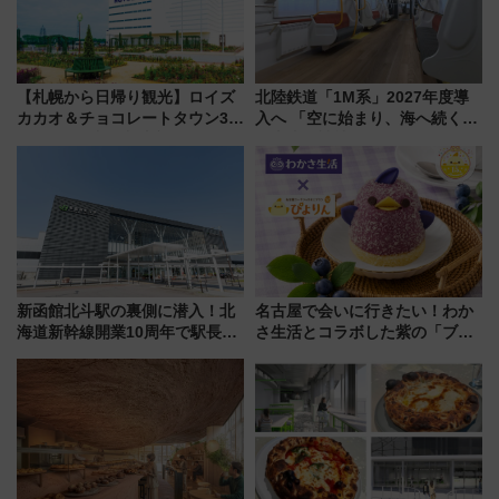
【札幌から日帰り観光】ロイズ
北陸鉄道「1M系」2027年度導
カカオ＆チョコレートタウン3周
入へ 「空に始まり、海へ続く」
年！ 9月は入場料半額やチョコ
白山比咩神社をモチーフにした
詰め放題を開催、ロイズタウン
神秘的なデザイン
駅からのアクセスも
新函館北斗駅の裏側に潜入！北
名古屋で会いに行きたい！わか
海道新幹線開業10周年で駅長
さ生活とコラボした紫の「ブル
室・地下通路など公開イベン
ーベリーぴよりん」期間限定販
ト 参加方法や体験内容を紹介
売