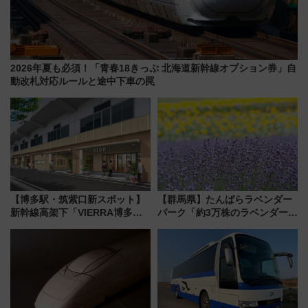
2026年夏も必須！「青春18きっぷ 北海道新幹線オプション券」自
動改札対応ルールと途中下車の罠
【博多駅・筑紫口新スポット】
【群馬県】たんばらラベンダー
新幹線高架下「VIERRA博多テ
パーク「約3万株のラベンダー」
ラス」が9/18開業！九州初出店
が見頃！新幹線＆無料送迎バス
など注目の全6店舗 「博多活憩
で都心から約1時間半で夏の絶景
通り」も一新
を！