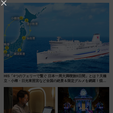
から「にいがた2キロ」・古町再
10月開業！Novelbright公演 や
開発、バスタ新潟構想まで徹底
大相撲巡業など 豪華イベントと
解説！
アクセス
HIS「4つのフェリーで繋ぐ 日本一周大満喫旅8日間」とは？天橋
立・小樽・日光東照宮など全国の絶景＆限定グルメを網羅！煩雑
な手続きも不要でお手軽に楽しめるプランが登場