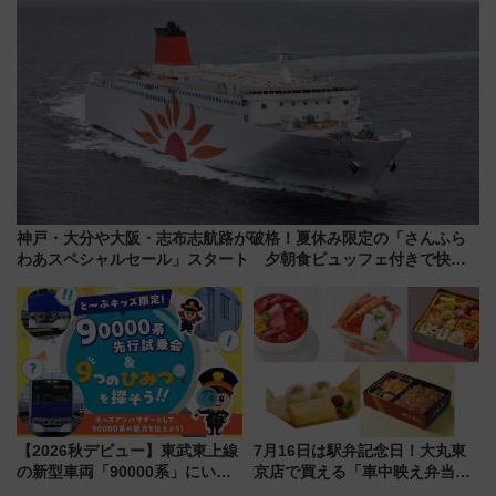
神戸・大分や大阪・志布志航路が破格！夏休み限定の「さんふら
わあスペシャルセール」スタート 夕朝食ビュッフェ付きで快適
な船旅はいかが？
【2026秋デビュー】東武東上線
7月16日は駅弁記念日！大丸東
の新型車両「90000系」にいち
京店で買える「車中映え弁当」
早く乗れる！ 8/11開催の小学生
フェア【2026年夏】