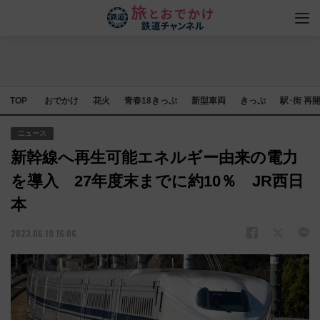
TOP
おでかけ
花火
青春18きっぷ
新型車両
きっぷ
駅･街 再
ニュース
新幹線へ再生可能エネルギー由来の電力
を導入 27年度末までに約10％ JR西日
本
2023.06.19 16:06