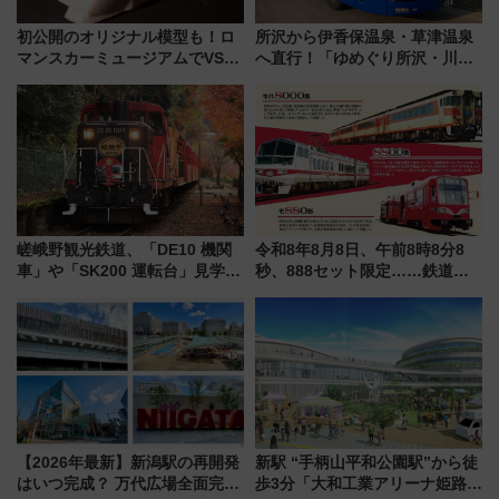
初公開のオリジナル模型も！ロ
所沢から伊香保温泉・草津温泉
マンスカーミュージアムでVSE
へ直行！「ゆめぐり所沢・川越
の設計秘話に迫る企画展が7月
号」で群馬の温泉旅をもっと気
15日スタート
軽に 運行ダイヤ・運賃を解説
嵯峨野観光鉄道、「DE10 機関
令和8年8月8日、午前8時8分8
車」や「SK200 運転台」見学ツ
秒、888セット限定……鉄道各
アーを開催！ ラストランイベン
社の「8・8・8」な記念きっぷ
トの一環で激レア体験できちゃ
たち
うかも 参加方法やスケジュール
をご紹介
【2026年最新】新潟駅の再開発
新駅 “手柄山平和公園駅”から徒
はいつ完成？ 万代広場全面完成
歩3分「大和工業アリーナ姫路」