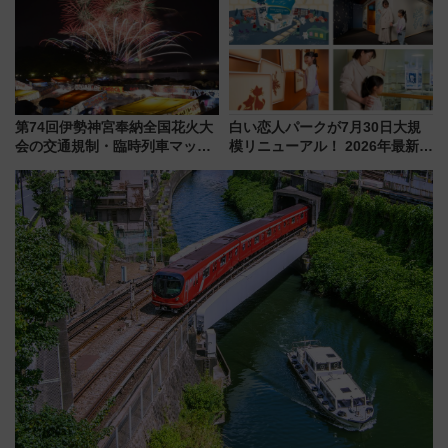
第74回伊勢神宮奉納全国花火大
白い恋人パークが7月30日大規
会の交通規制・臨時列車マッ
模リニューアル！ 2026年最新の
プ！JR東海・近鉄で快適にアク
新エリア・工場見学の見どころ
セス
と料金・アクセスを徹底解説
（札幌市）