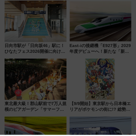
向け先行試乗会でキッズアンバ
サダーになろう
日向市駅が「日向坂46」駅に！
East-iの後継機「E927形」2029
ひなたフェス2026開催に向けJR
年度デビューへ！新たな「新幹
九州が記念きっぷや臨時列車で
線専用検測車」の性能を徹底解
全力応援 夜行列車「ドリーム
説【JR東日本】
おひさま号」も走る
東北最大級！郡山駅前で7万人規
【9/9開始】東京駅から日本橋エ
模のビアガーデン「サマーフェ
リアがポケモンの街に!? 総勢
スタ IN KORIYAMA 2026」
100匹以上が出現「レジェンド
7/24-26開催！ 有料席はJRE
リサーチ」本格謎解き・グッズ
MALLで予約可能
情報まとめ