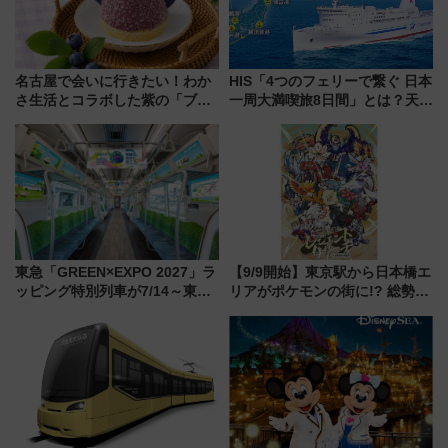
名古屋で会いに行きたい！わか
HIS「4つのフェリーで繋ぐ 日本
さ生活とコラボした紫の「ブル
一周大満喫旅8日間」とは？天橋
ーベリーぴよりん」期間限定販
立・小樽・日光東照宮など全国
売
の絶景＆限定グルメを網羅！煩
雑な手続きも不要でお手軽に楽
しめるプランが登場
東急「GREEN×EXPO 2027」ラ
【9/9開始】東京駅から日本橋エ
ッピング特別列車が7/14～東
リアがポケモンの街に!? 総勢
横・田園都市・目黒線でデビュ
100匹以上が出現「レジェンド
ー！ 注目の編成やデザインまと
リサーチ」本格謎解き・グッズ
め
情報まとめ