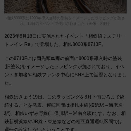
相鉄8000系に1990年導入当時の塗装をイメージしたラッピングが施さ
れ、18日のイベントで使用されました（画像：相鉄）
2023年6月18日に実施されたイベント「相鉄線ミステリー
トレイン Re」で登場した、相鉄8000系8713F。
この8713Fには両先頭車両の前面に8000系導入時の塗装
(旧塗装)をイメージしたラッピングが施されており、イベ
ント参加者や相鉄ファンを中心にSNS上で話題となりまし
た。
相鉄はきょう19日、このラッピングを8月下旬ごろまで継
続することを発表。運転区間は相鉄本線(横浜駅～海老名
駅)、相鉄いずみ野線(二俣川駅～湘南台駅)です。なお、相
鉄新横浜線やJR線・東急線などの相互直通運転区間では
運転の設定はないということです。