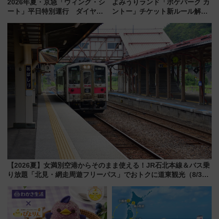
2026年夏・京急「ウィング・シ
よみうりランド「ポケパーク カ
ート」平日特別運行 ダイヤ・
ントー」チケット新ルール解
乗車方法を解説！2階建てバスや
説！購入制限の緩和と入場時の
三浦海岸を堪能できるお出かけ
本人確認が11月スタート
プランもご紹介
【2026夏】女満別空港からそのまま使える！JR石北本線＆バス乗
り放題「北見・網走周遊フリーパス」でおトクに道東観光（8/3発
売）