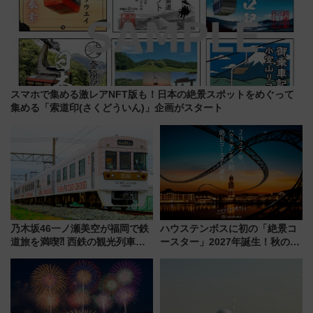
スマホで集める激レアNFT版も！日本の絶景スポットをめぐって
集める「索道印(さくどういん)」企画がスタート
乃木坂46一ノ瀬美空が福岡で鉄
ハウステンボスに初の「絶景コ
道旅を満喫⁈ 西鉄の観光列車
ースター」2027年誕生！秋の
「THE RAIL KITCHEN
「すんごいハロウィン」見どこ
CHIKUGO」で巡る福岡･太宰
ろも一挙紹介
府･柳川の旅！YouTubeが公開
に