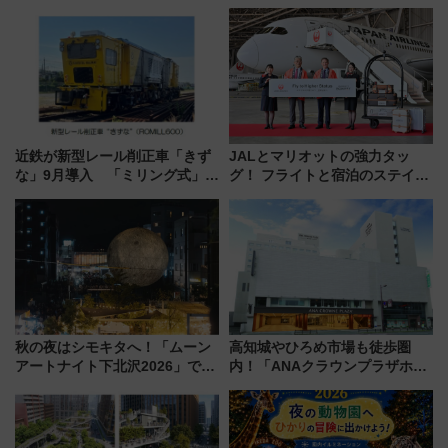
州「ビール新幹線」7月31日・8
限定「U22応援割り」が7月21日
月7日限定 ソフトバンクホーク
よりスタート
スとコラボ
近鉄が新型レール削正車「きず
JALとマリオットの強力タッ
な」9月導入 「ミリング式」採
グ！ フライトと宿泊のステイタ
用でメンテナンス作業を効率
スマッチでFLY ON ポイントや
化！安全性や乗り心地の向上に
上級会員資格を効率よく獲得す
貢献するだけでなく、全線区で
る方法を解説
活躍するための仕組みも
秋の夜はシモキタへ！「ムーン
高知城やひろめ市場も徒歩圏
アートナイト下北沢2026」でイ
内！「ANAクラウンプラザホテ
マーシブシアターやアート巡り
ル高知」が8月開業
を満喫しよう