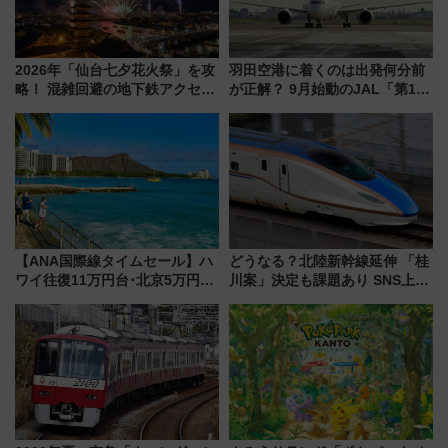
2026年「仙台七夕花火祭」を攻
羽田空港に着くのは出発何分前
略！ 混雑回避の地下鉄アクセス
が正解？ 9月始動のJAL「第1タ
からまだ買える有料席情報、花
ーミナル北側サテライト」は徒
火前に楽しむ仙台観光ルートま
歩1キロ超え！ 知っておきたい
で解説！
変更点まとめ
【ANA国際線タイムセール】ハ
どうなる？北陸新幹線延伸 「桂
ワイ往復11万円台･北京5万円台
川案」決定も課題あり SNS上の
～、憧れのビジネスクラスも！
声は
来春のGW旅行まで狙える激ア
ツ路線まとめ（8/10まで）