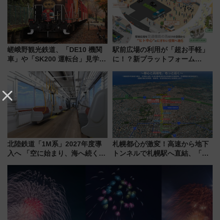
嵯峨野観光鉄道、「DE10 機関
駅前広場の利用が「超お手軽」
車」や「SK200 運転台」見学ツ
に！？新プラットフォーム
アーを開催！ ラストランイベン
「HirakeBA」8月3日始動、ス
トの一環で激レア体験できちゃ
マホで簡単申請 物販や演奏会な
うかも 参加方法やスケジュール
どに【JR東日本】
をご紹介
北陸鉄道「1M系」2027年度導
札幌都心が激変！高速から地下
入へ 「空に始まり、海へ続く」
トンネルで札幌駅へ直結、「創
白山比咩神社をモチーフにした
成川通都心アクセス道路」が7月
神秘的なデザイン
から本格着工、延長4.8km整備
事業の全貌