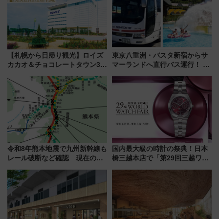
【札幌から日帰り観光】ロイズ
東京八重洲・バスタ新宿からサ
カカオ＆チョコレートタウン3周
マーランドへ直行バス運行！ お
年！ 9月は入場料半額やチョコ
トクな1Dayパスで夏のプールと
詰め放題を開催、ロイズタウン
推し活を楽しもう！（2026年
駅からのアクセスも
8/1～31）
令和8年熊本地震で九州新幹線も
国内最大級の時計の祭典！日本
レール破断など確認 現在の運
橋三越本店で「第29回三越ワー
転見合わせ状況と交通網への影
ルドウォッチフェア」開幕
響
【2026年8月5日～25日】