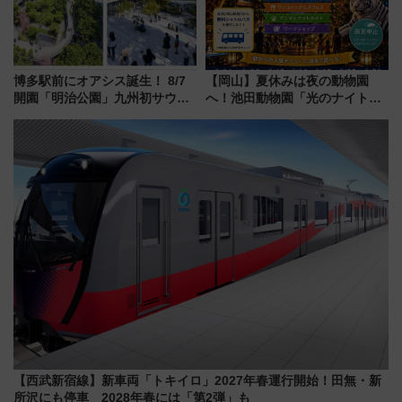
博多駅前にオアシス誕生！ 8/7
【岡山】夏休みは夜の動物園
開園「明治公園」九州初サウナ
へ！池田動物園「光のナイトズ
TOTOPAや日本一のピザなど絶
ー2026」で光と動物が彩る特別
品グルメ登場で駅前の過ごし方
な夜
はどう変わる？
【西武新宿線】新車両「トキイロ」2027年春運行開始！田無・新
所沢にも停車 2028年春には「第2弾」も