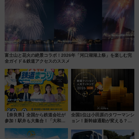
富士山と花火の絶景コラボ！2026年「河口湖湖上祭」を楽しむ完
全ガイド＆鉄道アクセスのススメ
【奈良県】全国から鉄道会社が
全国1位は小田原のタワーマンシ
参加！駅弁も大集合！「大和鉄
ョン！新幹線通勤が変える？
道まつり2026」が8月8日・9日
「住みたい街」の最新トレンド
に開催決定
【新築マンション人気ランキン
グ】