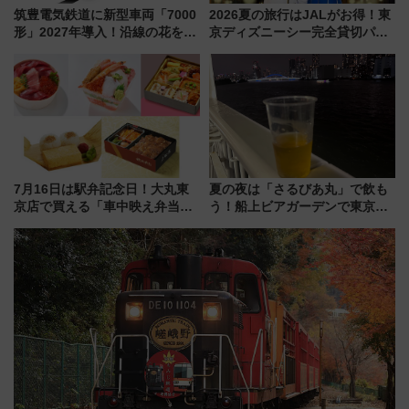
筑豊電気鉄道に新型車両「7000
2026夏の旅行はJALがお得！東
形」2027年導入！沿線の花をイ
京ディズニーシー完全貸切パー
メージしたイエローを採用 車
ティー招待券が当たるキャンペ
内は落ち着いたゆとりある空間
ーン始まる 条件は「夏の国内
に
線に2回搭乗」
7月16日は駅弁記念日！大丸東
夏の夜は「さるびあ丸」で飲も
京店で買える「車中映え弁当」
う！船上ビアガーデンで東京湾
フェア【2026年夏】
の夜景を眺めながら軽く一
杯……工場直送生ビールや島グ
ルメが美味い