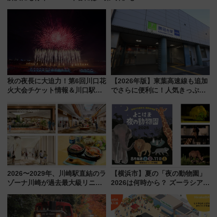
秋の夜長に大迫力！第6回川口花
【2026年版】東葉高速線も追加
火大会チケット情報＆川口駅か
でさらに便利に！人気きっぷ
らのアクセスガイド
「サンキューちばフリーパス」
今年も発売 秋・早春に千葉県を
巡るなら使い勝手・コスパ抜群
2026〜2029年、川崎駅直結のラ
【横浜市】夏の「夜の動物園」
ゾーナ川崎が過去最大級リニュ
2026は何時から？ ズーラシア・
ーアル！ フードコート拡大など
野毛山・金沢の電車アクセスや
「いつから何が変わるか」徹底
見どころ、限定イベントを徹底
解説！
解説！