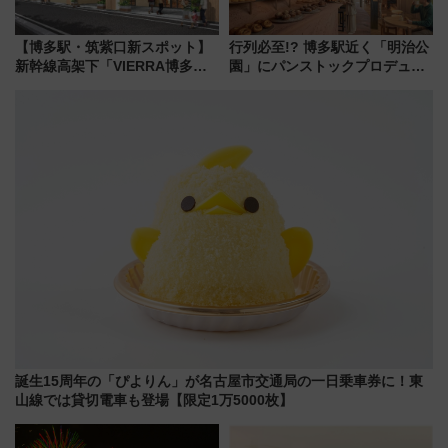
【博多駅・筑紫口新スポット】
行列必至!? 博多駅近く「明治公
新幹線高架下「VIERRA博多テ
園」にパンストックプロデュー
ラス」が9/18開業！九州初出店
スの新業態『Land Bageri』8/7
など注目の全6店舗 「博多活憩
オープン 秋からはビストロ営業
通り」も一新
も！
誕生15周年の「ぴよりん」が名古屋市交通局の一日乗車券に！東
山線では貸切電車も登場【限定1万5000枚】