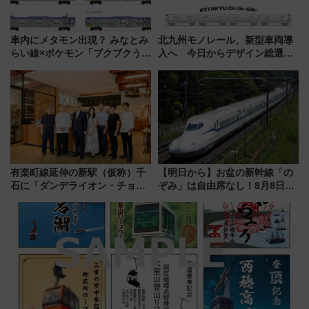
車内にメタモン出現？ みなとみ
北九州モノレール、新型車両導
らい線×ポケモン「ブクブクうみ
入へ 今日からデザイン総選挙
ぞこの街」ラッピング電車が運
始まる
行開始に！ この夏は直通列車で
横浜へ！
有楽町線延伸の新駅（仮称）千
【明日から】お盆の新幹線「の
石に「ダンデライオン・チョコ
ぞみ」は自由席なし！8月8日午
レート」が出店！ 東京メトロが
前はほぼ満席…でも数時間ズラ
1億円出資で挑む新時代のまちづ
せば空きが見つかることも 混
くりとは？
雑避ける「空席」探しのコツ