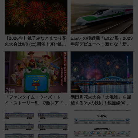
【2026年】銚子みなとまつり花
East-iの後継機「E927形」2029
火大会は8/8 (土)開催！JR･銚子
年度デビューへ！新たな「新幹
電鉄の臨時列車やアクセス情
線専用検測車」の性能を徹底解
報、利根川に咲く8,000発の大迫
説【JR東日本】
力＆屋台を満喫
「ファンタイム・ウィズ・ト
隅田川花火大会「大混雑」を回
イ・ストーリー5」で激レア『ロ
避する3つの鉄則！銀座線96本
ルカナ』カードをゲット！最新
増発･浅草線臨時ダイヤ･スカイ
デコレーションも徹底解説
ツリー駅の規制まとめ 7/25開催
（2026年）