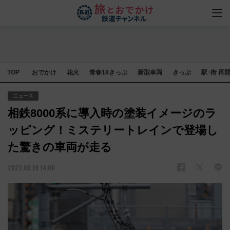
TOP
おでかけ
花火
青春18きっぷ
新型車両
きっぷ
駅･街 再
ニュース
相鉄8000系に導入時の塗装イメージのラ
ッピング！ミステリートレインで登場し
た驚きの車両が走る
2023.06.19 14:06