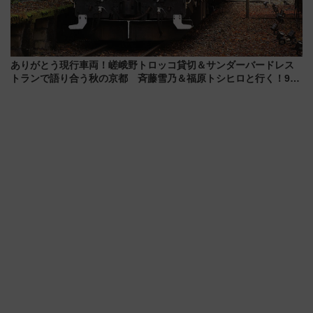
ありがとう現行車両！嵯峨野トロッコ貸切＆サンダーバードレス
トランで語り合う秋の京都 斉藤雪乃＆福原トシヒロと行く！9月
13日「京都の鉄道満喫ツアー」開催