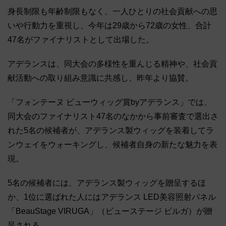
身長制限も年齢制限もなく、一人ひとりの社会貢献への思
いや行動力を重視し、今年は29歳から72歳の女性、合計
47名がファイナリストとして出場した。
アデランスは、同大会の多様性を重んじる精神や、社会貢
献活動への取り組み意識に共感し、昨年より協賛。
「フォンテーヌ ビューウィッグ賞byアデランス」では、
同大会のファイナリスト47名のなかから事前審査で選出さ
れた5名の候補者が、アデランス製ウィッグを装着してラ
ンウェイをウォーキングし、候補者自身の新たな魅力を表
現。
5名の候補者には、アデランス製ウィッグを贈呈するほ
か、1位に選ばれた人にはアデランス LED美容照射パネル
「BeauStage VIRUGA」（ビューステージ ビルガ）が贈
呈される。