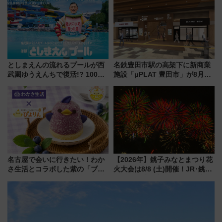
雑な手続きも不要でお手軽に楽
しめるプランが登場
としまえんの流れるプールが西
名鉄豊田市駅の高架下に新商業
武園ゆうえんちで復活!? 100周
施設「μPLAT 豊田市」が8月26
年記念企画＆「春日のうん○スラ
日開業！全8店舗が出店し街の新
イダー」に注目 2026年夏は所
たな玄関口へ
沢へ遊びに行こう
名古屋で会いに行きたい！わか
【2026年】銚子みなとまつり花
さ生活とコラボした紫の「ブル
火大会は8/8 (土)開催！JR･銚子
ーベリーぴよりん」期間限定販
電鉄の臨時列車やアクセス情
売
報、利根川に咲く8,000発の大迫
力＆屋台を満喫