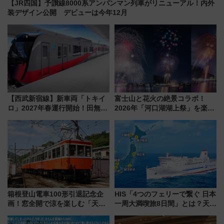
【JR四国】予讃線8000系アンパンマン列車がリニューアル！内外
装デザイン公開 デビューは今年12月
【西武新宿線】新車両「トキイ
富士山と花火の絶景コラボ！
ロ」2027年春運行開始！田無・
2026年「河口湖湖上祭」を楽し
新所沢にも停車 2028年春には
む完全ガイド＆鉄道アクセスの
「第2弾」も
ススメ
箱根登山電車100形引退記念企
HIS「4つのフェリーで繋ぐ 日本
画！窓全開で涼を楽しむ「天然
一周大満喫旅8日間」とは？天橋
クーラー体験号」と限定鉄コレ
立・小樽・日光東照宮など全国
発売
の絶景＆限定グルメを網羅！煩