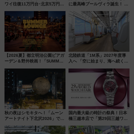
ワイ往復11万円台･北京5万円台
に最高峰プールヴィラ誕生！ 石
～、憧れのビジネスクラスも！
垣島から船で向かう究極のご褒
来春のGW旅行まで狙える激ア
美旅「何もしない贅沢」を体験
ツ路線まとめ（8/10まで）
してみない？
【2026夏】都立明治公園ビアガ
北陸鉄道「1M系」2027年度導
ーデン＆野外映画！「SUMMER
入へ 「空に始まり、海へ続く」
LOUNGE」のアクセスと上映ス
白山比咩神社をモチーフにした
ケジュール 夜風とビール、映画
神秘的なデザイン
を満喫！
秋の夜はシモキタへ！「ムーン
国内最大級の時計の祭典！日本
アートナイト下北沢2026」でイ
橋三越本店で「第29回三越ワー
マーシブシアターやアート巡り
ルドウォッチフェア」開幕
を満喫しよう
【2026年8月5日～25日】