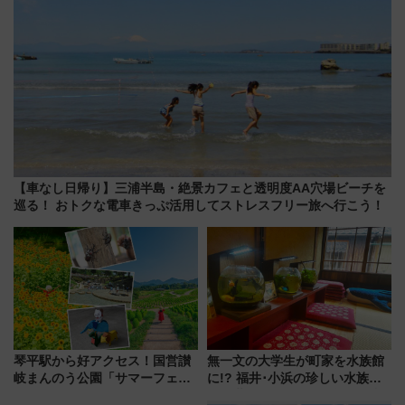
【車なし日帰り】三浦半島・絶景カフェと透明度AA穴場ビーチを
巡る！ おトクな電車きっぷ活用してストレスフリー旅へ行こう！
琴平駅から好アクセス！国営讃
無一文の大学生が町家を水族館
岐まんのう公園「サマーフェス
に!? 福井･小浜の珍しい水族
タ」コキアに、ひまわりに、カ
館、世界に一つだけの塗り箸制