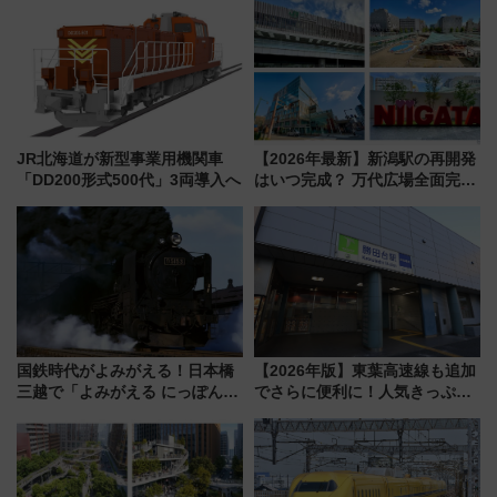
ブトムシに楽しいがいっぱい
作体験、鯖街道の御食国など 小
浜観光レポ 第2弾
JR北海道が新型事業用機関車
【2026年最新】新潟駅の再開発
「DD200形式500代」3両導入へ
はいつ完成？ 万代広場全面完成
から「にいがた2キロ」・古町再
開発、バスタ新潟構想まで徹底
解説！
国鉄時代がよみがえる！日本橋
【2026年版】東葉高速線も追加
三越で「よみがえる にっぽんの
でさらに便利に！人気きっぷ
鉄道展」7/22-8/3開催、広田尚
「サンキューちばフリーパス」
敬の名作写真も、駅弁フェスも
今年も発売 秋・早春に千葉県を
同時開催！
巡るなら使い勝手・コスパ抜群