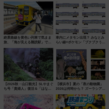
味い
絶景路線を黄色い列車で気まま
車内にメタモン出現？ みなとみ
旅、「海が見える難読駅」で幸
らい線×ポケモン「ブクブクうみ
せの黄色いハンカチに願いを
ぞこの街」ラッピング電車が運
「新・鉄道ひとり旅」279回目
行開始に！ この夏は直通列車で
の舞台は「島原鉄道」
横浜へ！
【2026秋・山口観光】SLやまぐ
【横浜市】夏の「夜の動物園」
ち号「貴婦人」復活＆「はなあ
2026は何時から？ ズーラシア・
かり」初走行区間も！山口DCの
野毛山・金沢の電車アクセスや
注目観光列車まとめ きっぷの取
見どころ、限定イベントを徹底
り方は？
解説！