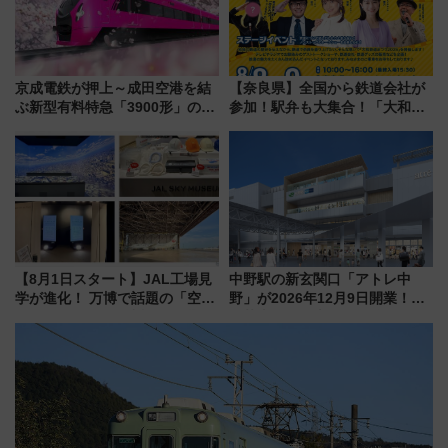
京成電鉄が押上～成田空港を結
【奈良県】全国から鉄道会社が
ぶ新型有料特急「3900形」のコ
参加！駅弁も大集合！「大和鉄
ンセプト・デザイン公開 愛称
道まつり2026」が8月8日・9日
募集も実施
に開催決定
【8月1日スタート】JAL工場見
中野駅の新玄関口「アトレ中
学が進化！ 万博で話題の「空飛
野」が2026年12月9日開業！新
ぶクルマ」体験が常設化!? 期間
改札直結で屋上BBQも楽しめる
限定の歴代制服仮想試着体験も
注目スポット
レポート