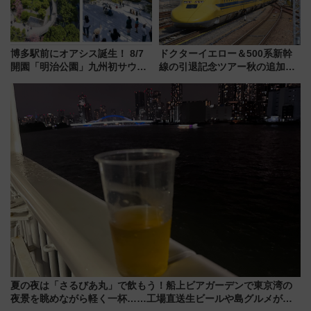
博多駅前にオアシス誕生！ 8/7
ドクターイエロー＆500系新幹
開園「明治公園」九州初サウナ
線の引退記念ツアー秋の追加企
TOTOPAや日本一のピザなど絶
画が決定！乗車体験やグッズ・
品グルメ登場で駅前の過ごし方
ホテル情報まとめ
はどう変わる？
夏の夜は「さるびあ丸」で飲もう！船上ビアガーデンで東京湾の
夜景を眺めながら軽く一杯……工場直送生ビールや島グルメが美