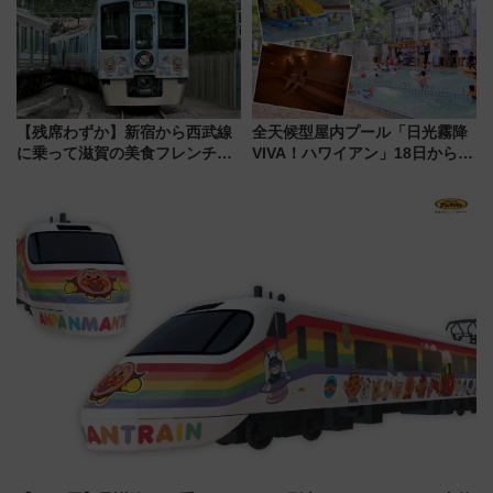
【残席わずか】新宿から西武線
全天候型屋内プール「日光霧降
に乗って滋賀の美食フレンチを
VIVA！ハワイアン」18日から営
堪能？ 大人気レストラン列車
業開始 小さなお子様連れのフ
「52席の至福」で味わう近江牛
ァミリーから大人まで幅広い世
や伝統文化の特別コラボ
代が一日中楽しる夏のリゾート
を楽しんで