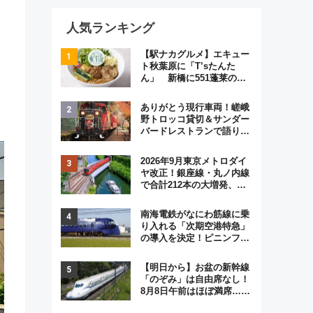
人気ランキング
【駅ナカグルメ】エキュー
ト秋葉原に「T’sたんた
ん」 新橋に551蓬莱の
DNAを継ぐ「東京豚饅」、
オムライス専門店「肉とた
ありがとう現行車両！嵯峨
まご」新グルメ続々登場！
野トロッコ貸切＆サンダー
【2026年8月】
バードレストランで語り合
う秋の京都 斉藤雪乃＆福
原トシヒロと行く！9月13
2026年9月東京メトロダイ
日「京都の鉄道満喫ツア
ヤ改正！銀座線・丸ノ内線
ー」開催
で合計212本の大増発、混
雑緩和に期待
南海電鉄がなにわ筋線に乗
り入れる「次期空港特急」
の導入を決定！ピニンファ
リーナによる日本初の鉄道
デザイン
【明日から】お盆の新幹線
「のぞみ」は自由席なし！
8月8日午前はほぼ満席…で
も数時間ズラせば空きが見