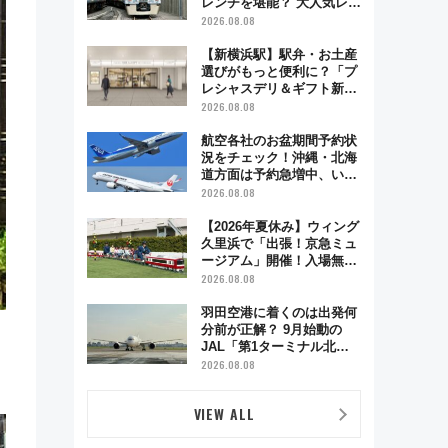
レンチを堪能？ 大人気レス
トラン列車「52席の至福」
2026.08.08
で味わう近江牛や伝統文化
の特別コラボ
【新横浜駅】駅弁・お土産
選びがもっと便利に？「プ
レシャスデリ＆ギフト新横
浜」がオープン 場所や営
2026.08.08
業時間・限定弁当を紹介
航空各社のお盆期間予約状
況をチェック！沖縄・北海
道方面は予約急増中、いま
から狙うべき日は？
2026.08.08
【2026年夏休み】ウィング
久里浜で「出張！京急ミュ
ージアム」開催！入場無料
でスタンプラリーや子ども
2026.08.08
制服撮影も
羽田空港に着くのは出発何
分前が正解？ 9月始動の
JAL「第1ターミナル北側
サテライト」は徒歩1キロ
2026.08.08
超え！ 知っておきたい変更
点まとめ
VIEW ALL