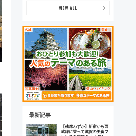
つかることも 混雑避ける
「空席」探しのコツ
VIEW ALL
最新記事
【残席わずか】新宿から西
武線に乗って滋賀の美食フ