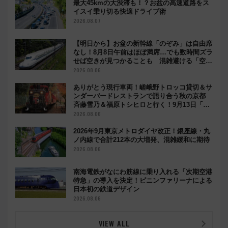
最大45kmの大渋滞も！？お盆の高速道路をス
イスイ乗り切る快適ドライブ術
2026.08.07
【明日から】お盆の新幹線「のぞみ」は自由席
なし！8月8日午前はほぼ満席…でも数時間ズラ
せば空きが見つかることも 混雑避ける「空
席」探しのコツ
2026.08.06
ありがとう現行車両！嵯峨野トロッコ貸切＆サ
ンダーバードレストランで語り合う秋の京都
斉藤雪乃＆福原トシヒロと行く！9月13日「京
都の鉄道満喫ツアー」開催
2026.08.06
2026年9月東京メトロダイヤ改正！銀座線・丸
ノ内線で合計212本の大増発、混雑緩和に期待
2026.08.06
南海電鉄がなにわ筋線に乗り入れる「次期空港
特急」の導入を決定！ピニンファリーナによる
日本初の鉄道デザイン
2026.08.06
VIEW ALL