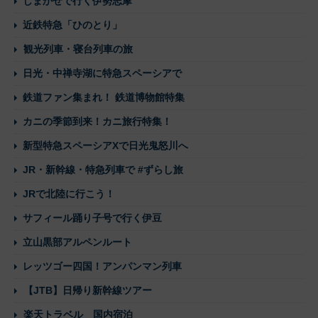
しまかぜで行く伊勢志摩
近鉄特急「ひのとり」
観光列車・寝台列車の旅
日光・中禅寺湖に特急スペーシアで
鉄道ファン集まれ！ 鉄道博物館特集
カニの季節到来！カニ旅行特集！
新型特急スペーシアXで日光鬼怒川へ
JR・新幹線・特急列車で #ずらし旅
JRで北陸に行こう！
サフィール踊り子号で行く伊豆
立山黒部アルペンルート
レッツゴー四国！アンパンマン列車
【JTB】日帰り新幹線ツアー
楽天トラベル 国内宿泊