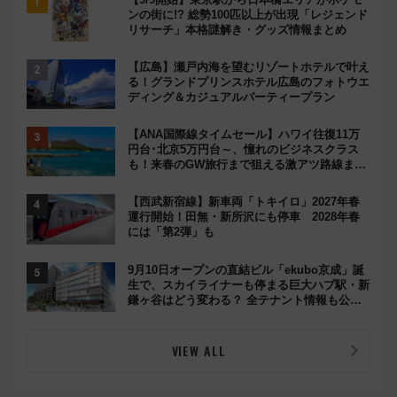
ンの街に!? 総勢100匹以上が出現「レジェンド
リサーチ」本格謎解き・グッズ情報まとめ
【広島】瀬戸内海を望むリゾートホテルで叶え
る！グランドプリンスホテル広島のフォトウエ
ディング＆カジュアルパーティープラン
【ANA国際線タイムセール】ハワイ往復11万
円台･北京5万円台～、憧れのビジネスクラス
も！来春のGW旅行まで狙える激アツ路線まと
め（8/10まで）
【西武新宿線】新車両「トキイロ」2027年春
運行開始！田無・新所沢にも停車 2028年春
には「第2弾」も
9月10日オープンの直結ビル「ekubo京成」誕
生で、スカイライナーも停まる巨大ハブ駅・新
鎌ヶ谷はどう変わる？ 全テナント情報も公
開！
VIEW ALL