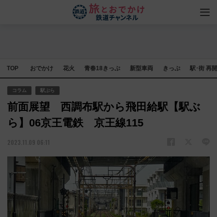
TOP
おでかけ
花火
青春18きっぷ
新型車両
きっぷ
駅･街 再
コラム
駅ぶら
前面展望 西調布駅から飛田給駅【駅ぶ
ら】06京王電鉄 京王線115
2023.11.09 06:11