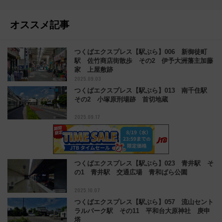
オススメ記事
つくばエクスプレス【駅ぶら】006 新御徒町
駅 佐竹商店街散歩 その2 伊予大洲藩主加藤
家 上屋敷跡
2025.09.03
つくばエクスプレス【駅ぶら】013 南千住駅
その2 小塚原刑場跡 首切地蔵
2025.09.17
つくばエクスプレス【駅ぶら】023 青井駅 そ
の1 青井駅 交通広場 青和ばら公園
2025.10.07
つくばエクスプレス【駅ぶら】057 流山セント
ラルパーク駅 その11 平和台大原神社 庚申
塔