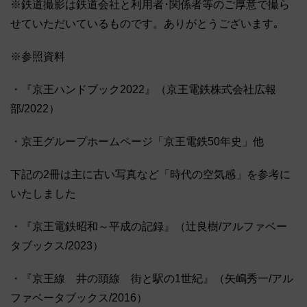
※鉄道撮影は鉄道会社と利用者･関係者等のご厚意で撮ら
せていただいているものです。ありがとうございます｡
※参照資料
・『京王ハンドブック2022』（京王電鉄株式会社広報
部/2022）
・京王グループホームページ「京王電鉄50年史」他
下記の2冊は主に古い写真など「時代の空気感」を参考に
いたしました
・『京王電鉄昭和～平成の記録』（辻良樹/アルファベー
タブックス/2023）
・『京王線 井の頭線 街と駅の1世紀』（矢嶋秀一/アル
ファベータブックス/2016）