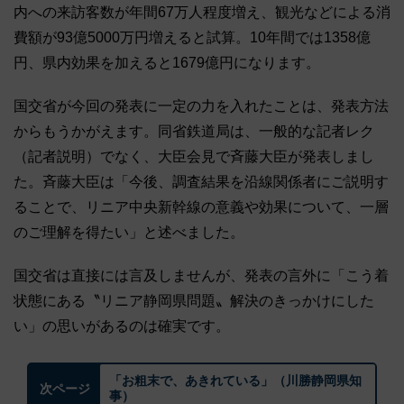
内への来訪客数が年間67万人程度増え、観光などによる消
費額が93億5000万円増えると試算。10年間では1358億
円、県内効果を加えると1679億円になります。
国交省が今回の発表に一定の力を入れたことは、発表方法
からもうかがえます。同省鉄道局は、一般的な記者レク
（記者説明）でなく、大臣会見で斉藤大臣が発表しまし
た。斉藤大臣は「今後、調査結果を沿線関係者にご説明す
ることで、リニア中央新幹線の意義や効果について、一層
のご理解を得たい」と述べました。
国交省は直接には言及しませんが、発表の言外に「こう着
状態にある〝リニア静岡県問題〟解決のきっかけにした
い」の思いがあるのは確実です。
「お粗末で、あきれている」（川勝静岡県知
次ページ
事）