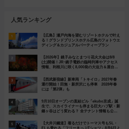
人気ランキング
【広島】瀬戸内海を望むリゾートホテルで叶え
る！グランドプリンスホテル広島のフォトウエ
ディング＆カジュアルパーティープラン
【2026年】銚子みなとまつり花火大会は8/8
(土)開催！JR･銚子電鉄の臨時列車やアクセス
情報、利根川に咲く8,000発の大迫力＆屋台を
満喫
【西武新宿線】新車両「トキイロ」2027年春
運行開始！田無・新所沢にも停車 2028年春
には「第2弾」も
9月10日オープンの直結ビル「ekubo京成」誕
生で、スカイライナーも停まる巨大ハブ駅・新
鎌ヶ谷はどう変わる？ 全テナント情報も公
開！
【大井川鐵道】着るだけでトーマス号もSL・
ELも乗れる「フリーきっぷTシャツ」8月6日よ