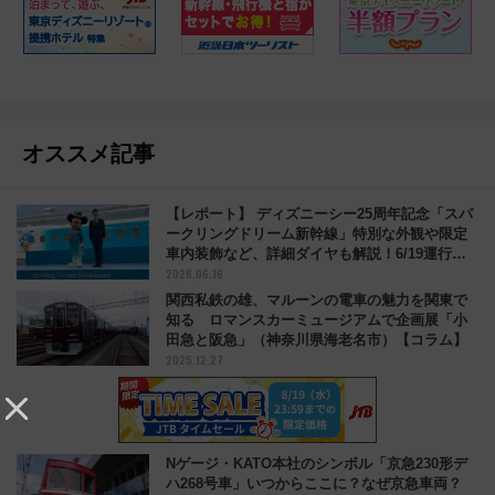
オススメ記事
【レポート】 ディズニーシー25周年記念「スパ
ークリングドリーム新幹線」特別な外観や限定
車内装飾など、詳細ダイヤも解説！6/19運行開
2026.06.16
始
関西私鉄の雄、マルーンの電車の魅力を関東で
知る ロマンスカーミュージアムで企画展「小
田急と阪急」（神奈川県海老名市）【コラム】
2025.12.27
Nゲージ・KATO本社のシンボル「京急230形デ
ハ268号車」いつからここに？なぜ京急車両？