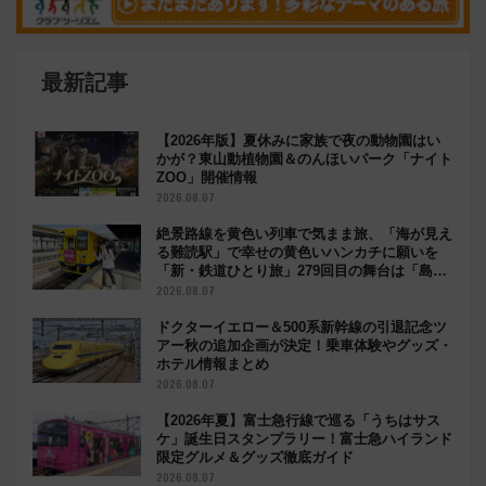
最新記事
【2026年版】夏休みに家族で夜の動物園はい
かが？東山動植物園＆のんほいパーク「ナイト
ZOO」開催情報
2026.08.07
絶景路線を黄色い列車で気まま旅、「海が見え
る難読駅」で幸せの黄色いハンカチに願いを
「新・鉄道ひとり旅」279回目の舞台は「島原
鉄道」
2026.08.07
ドクターイエロー＆500系新幹線の引退記念ツ
アー秋の追加企画が決定！乗車体験やグッズ・
ホテル情報まとめ
2026.08.07
【2026年夏】富士急行線で巡る「うちはサス
ケ」誕生日スタンプラリー！富士急ハイランド
限定グルメ＆グッズ徹底ガイド
2026.08.07