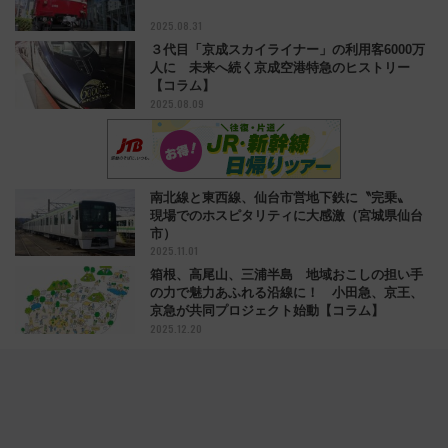
2025.08.31
３代目「京成スカイライナー」の利用客6000万
人に 未来へ続く京成空港特急のヒストリー
【コラム】
2025.08.09
南北線と東西線、仙台市営地下鉄に〝完乗〟
現場でのホスピタリティに大感激（宮城県仙台
市）
2025.11.01
箱根、高尾山、三浦半島 地域おこしの担い手
の力で魅力あふれる沿線に！ 小田急、京王、
京急が共同プロジェクト始動【コラム】
2025.12.20