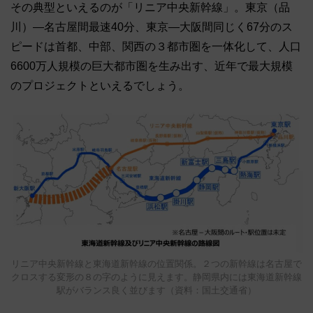
その典型といえるのが「リニア中央新幹線」。東京（品
川）―名古屋間最速40分、東京―大阪間同じく67分のス
ピードは首都、中部、関西の３都市圏を一体化して、人口
6600万人規模の巨大都市圏を生み出す、近年で最大規模
のプロジェクトといえるでしょう。
リニア中央新幹線と東海道新幹線の位置関係。２つの新幹線は名古屋で
クロスする変形の８の字のように見えます。静岡県内には東海道新幹線
駅がバランス良く並びます（資料：国土交通省）