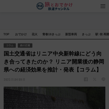
TOP
おでかけ
花火
青春18きっぷ
新型車両
きっぷ
駅･街 再
コラム
鉄の広場
国土交通省はリニア中央新幹線にどう向
き合ってきたのか？ リニア開業後の静岡
県への経済効果を推計・発表【コラム】
2023.11.04 09:11