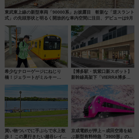
東武東上線の新型車両「90000系」お披露目 斬新な「逆スラント
式」の先頭形状と明るく開放的な車内空間に注目、デビューは9月
希少なナローゲージにねじり
【博多駅・筑紫口新スポット】
橋！ジェラートがミルキー
新幹線高架下「VIERRA博多テ
米！？「新・鉄道ひとり旅」
ラス」が9/18開業！九州初出店
278回目の舞台は「三岐鉄道北
など注目の全6店舗 「博多活憩
勢線」
通り」も一新
買い物ついでに手ぶらで水上散
京成電鉄が押上～成田空港を結
歩！ この夏行きたい越谷レイク
ぶ新型有料特急「3900形」のコ