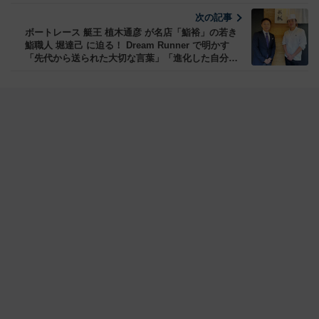
衝撃＿新規WEB加入限定「無料おためし3品プレゼ
ント」も注目！
次の記事
ボートレース 艇王 植木通彦 が名店「鮨裕」の若き
鮨職人 堀達己 に迫る！ Dream Runner で明かす
「先代から送られた大切な言葉」「進化した自分の
味」そして“美味しさ考”