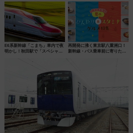
たな玄関口へ
E6系新幹線「こまち」車内で夜
再開発に沸く東京駅八重洲口！
明かし！秋田駅で「スペシャル
新幹線・バス乗車前に寄りたい
ナイト」8月開催、料金や予約方
「ヤエチカ」2026年夏の「ひん
法は？
やり＆スタミナグルメ」6選【新
店舗も！】