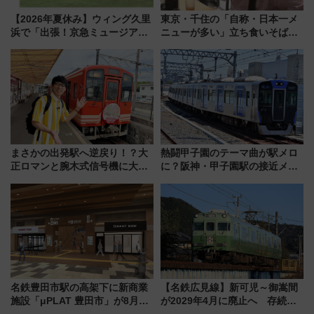
【2026年夏休み】ウィング久里
東京・千住の「自称・日本一メ
浜で「出張！京急ミュージア
ニューが多い」立ち食いそば屋
ム」開催！入場無料でスタンプ
とは？ ＢＳ日テレ『ドランク塚
ラリーや子ども制服撮影も
地のふらっと立ち食いそば』
7/27夜10時～放送
まさかの出発駅へ逆戻り！？大
熱闘甲子園のテーマ曲が駅メロ
正ロマンと腕木式信号機に大興
に？阪神・甲子園駅の接近メロ
奮「新・鉄道ひとり旅」277回
ディがVaundy「かげろう」×向
目の舞台は岐阜県の「明知鉄
谷実アレンジの特別仕様へ、8月
道」
5日始発から
名鉄豊田市駅の高架下に新商業
【名鉄広見線】新可児～御嵩間
施設「μPLAT 豊田市」が8月26
が2029年4月に廃止へ 存続協
日開業！全8店舗が出店し街の新
議終了で100年の歴史に幕