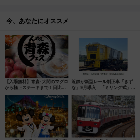
今、あなたにオススメ
【入場無料】青森･大間のマグロ
近鉄が新型レール削正車「きず
から極上ステーキまで！日比谷
な」9月導入 「ミリング式」採
公園で「んめぇ青森フェス」と
用でメンテナンス作業を効率
人気フードフェス「肉祭」が同
化！安全性や乗り心地の向上に
時開催に！
貢献するだけでなく、全線区で
活躍するための仕組みも