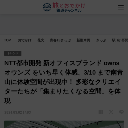
TOP
おでかけ
花火
青春18きっぷ
新型車両
きっぷ
駅･街 再
トレンド
NTT都市開発 新オフィスブランド owns
オウンズ をいち早く体感、3/10 まで南青
山に体験空間が出現中！ 多彩なクリエイ
ターたちが「集まりたくなる空間」を体
現
2024.03.02 17:03