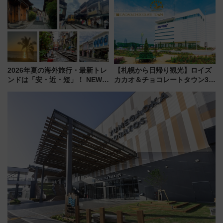
上級会員資格を効率よく獲得す
る方法を解説
2026年夏の海外旅行・最新トレ
【札幌から日帰り観光】ロイズ
ンドは「安・近・短」！ NEWT
カカオ＆チョコレートタウン3周
調査から読み解く、最新の人気
年！ 9月は入場料半額やチョコ
渡航先TOP5とは？ 円安時代の
詰め放題を開催、ロイズタウン
旅行術
駅からのアクセスも