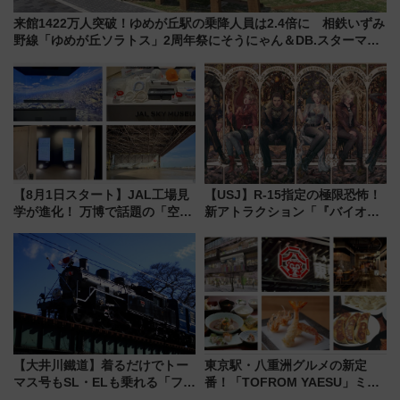
来館1422万人突破！ゆめが丘駅の乗降人員は2.4倍に 相鉄いずみ
野線「ゆめが丘ソラトス」2周年祭にそうにゃん＆DB.スターマン
が登場
【8月1日スタート】JAL工場見
【USJ】R-15指定の極限恐怖！
学が進化！ 万博で話題の「空飛
新アトラクション「『バイオハ
ぶクルマ」体験が常設化!? 期間
ザード レクイエム』 ザ・ダイ
限定の歴代制服仮想試着体験も
ブ」今秋登場 ―予測不能の恐
レポート
怖に泣き叫べ―
【大井川鐵道】着るだけでトー
東京駅・八重洲グルメの新定
マス号もSL・ELも乗れる「フリ
番！「TOFROM YAESU」ミシ
ーきっぷTシャツ」8月6日より
ュラン店から大衆酒場まで68店