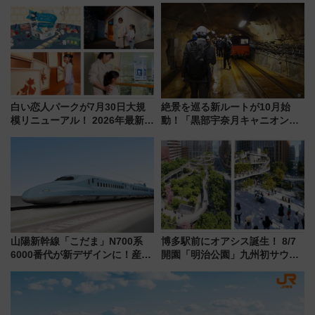
受注販売
舗が集結した食の空間を徹底解
剖！（9/10開業）
白い恋人パークが7月30日大規
絶景を巡る新ルートが10月始
模リニューアル！ 2026年最新の
動！「黒部宇奈月キャニオンル
新エリア・工場見学の見どころ
ート」と旅の拠点「欅平ラウン
と料金・アクセスを徹底解説
ジ」がオープン
（札幌市）
山陽新幹線「こだま」N700系
博多駅前にオアシス誕生！ 8/7
6000番代が新デザインに！産学
開園「明治公園」九州初サウナ
連携で描く瀬戸内の波模様 運
TOTOPAや日本一のピザなど絶
用は今冬から
品グルメ登場で駅前の過ごし方
はどう変わる？