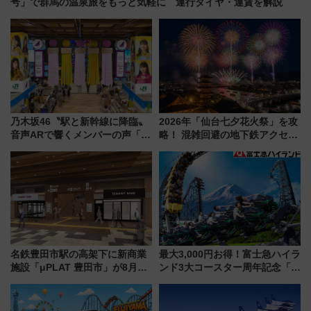
号」で群馬の温泉旅をもっと気軽に 運行ダイヤ・運賃を解説
乃木坂46〝駅と新幹線に降臨〟
2026年「仙台七夕花火祭」を攻
音声ARで響くメンバーの声「真
略！ 混雑回避の地下鉄アクセス
夏の全国ツアー2026」
からまだ買える有料席情報、花
火前に楽しむ仙台観光ルートま
で解説！
名鉄豊田市駅の高架下に新商業
最大3,000円お得！富士急ハイラ
施設「μPLAT 豊田市」が8月26
ンド3大コースター周年記念「ト
日開業！全8店舗が出店し街の新
リプルワンデイパス」で優先乗
たな玄関口へ
車を満喫