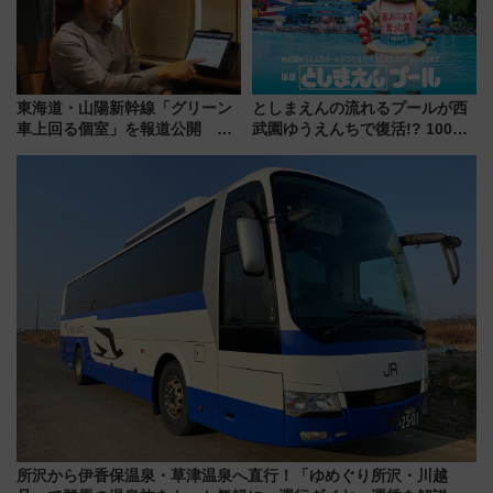
東海道・山陽新幹線「グリーン
としまえんの流れるプールが西
車上回る個室」を報道公開 プ
武園ゆうえんちで復活!? 100周
ライベート感備えた上質な空間
年記念企画＆「春日のうん○スラ
イダー」に注目 2026年夏は所
沢へ遊びに行こう
所沢から伊香保温泉・草津温泉へ直行！「ゆめぐり所沢・川越