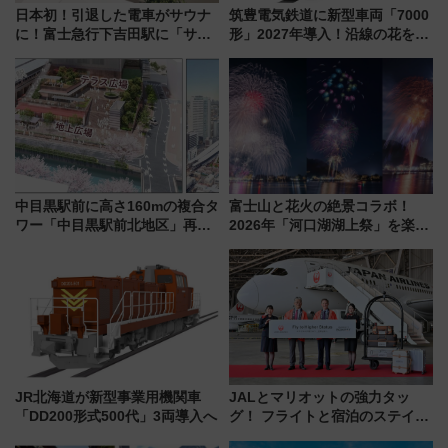
日本初！引退した電車がサウナ
筑豊電気鉄道に新型車両「7000
に！富士急行下吉田駅に「サ電
形」2027年導入！沿線の花をイ
（SADEN）」2026年12月開
メージしたイエローを採用 車
業 行き交う電車の音や振動を
内は落ち着いたゆとりある空間
感じながら「ととのう」新感覚
に
中目黒駅前に高さ160mの複合タ
富士山と花火の絶景コラボ！
ワー「中目黒駅前北地区」再開
2026年「河口湖湖上祭」を楽し
発の全貌
む完全ガイド＆鉄道アクセスの
ススメ
JR北海道が新型事業用機関車
JALとマリオットの強力タッ
「DD200形式500代」3両導入へ
グ！ フライトと宿泊のステイタ
スマッチでFLY ON ポイントや