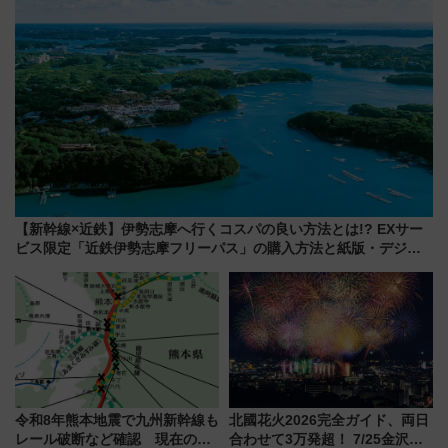
【新幹線×近鉄】伊勢志摩へ行くコスパの良い方法とは!? EXサー
ビス限定「近鉄伊勢志摩フリーパス」の購入方法と紙版・デジタ
ル版の違いを解説
令和8年熊本地震で九州新幹線も
北國花火2026完全ガイド、両日
レール破断など確認 現在の運
合わせて3万発超！ 7/25金沢大