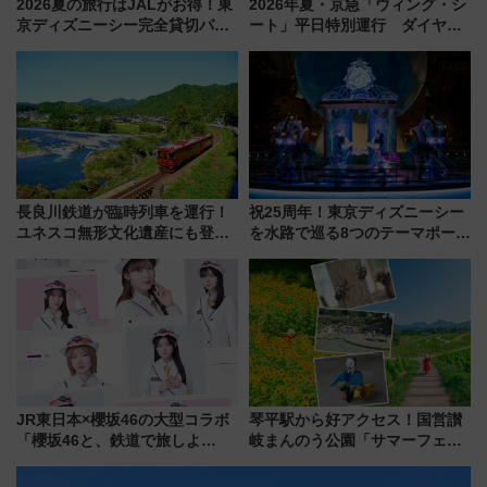
2026夏の旅行はJALがお得！東
2026年夏・京急「ウィング・シ
京ディズニーシー完全貸切パー
ート」平日特別運行 ダイヤ・
ティー招待券が当たるキャンペ
乗車方法を解説！2階建てバスや
ーン始まる 条件は「夏の国内
三浦海岸を堪能できるお出かけ
線に2回搭乗」
プランもご紹介
長良川鉄道が臨時列車を運行！
祝25周年！東京ディズニーシー
ユネスコ無形文化遺産にも登録
を水路で巡る8つのテーマポート
された「郡上おどり」楽しむ人
と限定デコレーションを解説
に 乗車には予約が必要
JR東日本×櫻坂46の大型コラボ
琴平駅から好アクセス！国営讃
「櫻坂46と、鉄道で旅しよ
岐まんのう公園「サマーフェス
う。」が7月20日より始動！新
タ」コキアに、ひまわりに、カ
潟・長野・庄内へ
ブトムシに楽しいがいっぱい