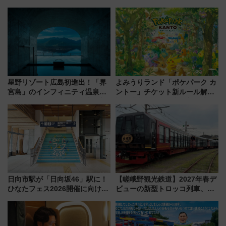
転見合わせ状況と交通網への影
会・8/1川北大会の2つの花火大
響
会の日程・アクセス・観覧席ま
とめ（石川県）
星野リゾート広島初進出！「界
よみうりランド「ポケパーク カ
宮島」のインフィニティ温泉と
ントー」チケット新ルール解
古式サウナ「石風呂」を大解剖
説！購入制限の緩和と入場時の
宿泊料金・アクセスは？（2026
本人確認が11月スタート
年7月23日開業）
日向市駅が「日向坂46」駅に！
【嵯峨野観光鉄道】2027年春デ
ひなたフェス2026開催に向けJR
ビューの新型トロッコ列車、い
九州が記念きっぷや臨時列車で
よいよ試運転開始へ！現行車両
全力応援 夜行列車「ドリーム
は2026年で引退
おひさま号」も走る