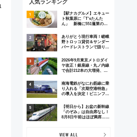
人気ランキング
1
【駅ナカグルメ】エキュー
ト秋葉原に「T’sたんた
ん」 新橋に551蓬莱の
DNAを継ぐ「東京豚饅」、
オムライス専門店「肉とた
ありがとう現行車両！嵯峨
まご」新グルメ続々登場！
野トロッコ貸切＆サンダー
【2026年8月】
バードレストランで語り合
う秋の京都 斉藤雪乃＆福
原トシヒロと行く！9月13
2026年9月東京メトロダイ
日「京都の鉄道満喫ツア
ヤ改正！銀座線・丸ノ内線
ー」開催
で合計212本の大増発、混
雑緩和に期待
南海電鉄がなにわ筋線に乗
り入れる「次期空港特急」
の導入を決定！ピニンファ
リーナによる日本初の鉄道
デザイン
【明日から】お盆の新幹線
「のぞみ」は自由席なし！
8月8日午前はほぼ満席…で
も数時間ズラせば空きが見
つかることも 混雑避ける
「空席」探しのコツ
VIEW ALL