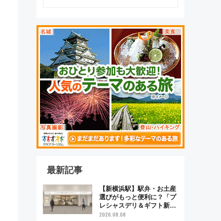
最新記事
【新横浜駅】駅弁・お土産
選びがもっと便利に？「プ
レシャスデリ＆ギフト新横
浜」がオープン 場所や営
2026.08.08