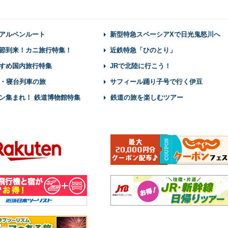
アルペンルート
新型特急スペーシアXで日光鬼怒川へ
節到来！カニ旅行特集！
近鉄特急「ひのとり」
すめ国内旅行特集
JRで北陸に行こう！
・寝台列車の旅
サフィール踊り子号で行く伊豆
ン集まれ！ 鉄道博物館特集
鉄道の旅を楽しむツアー