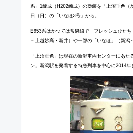
系」1編成（H202編成）の塗装を「上沼垂色（
日（日）の「いなほ3号」から。
E653系はかつては常磐線で「フレッシュひた
～上越妙高・新井）や一部の「いなほ」（新潟
「上沼垂色」は現在の新潟車両センターにあたる
ン。新潟駅を発着する特急列車を中心に2014