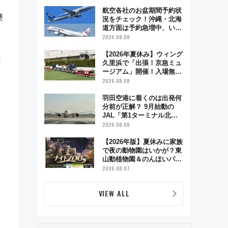
業時間・限定弁当を紹介
航空各社のお盆期間予約状
整
況をチェック！沖縄・北海
道方面は予約急増中、いま
から狙うべき日は？
2026.08.08
【2026年夏休み】ウィング
は
久里浜で「出張！京急ミュ
ージアム」開催！入場無料
でスタンプラリーや子ども
2026.08.08
制服撮影も
羽田空港に着くのは出発何
分前が正解？ 9月始動の
JAL「第1ターミナル北側
サテライト」は徒歩1キロ
2026.08.08
超え！ 知っておきたい変更
点まとめ
【2026年版】夏休みに家族
で夜の動物園はいかが？東
山動植物園＆のんほいパー
ク「ナイトZOO」開催情報
2026.08.07
VIEW ALL