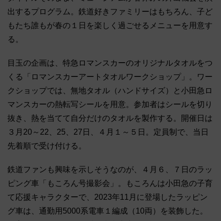
出するプログラム。鉄道好きファミリーはもちろん、子ど
もたち誰もが春の１日を楽しく過ごせるメニューを用意す
る。
目玉の企画は、特急ロマンスカーのオリジナルタオルをつ
くる「ロマンスカーアートタオルワークショップ」。ワー
クショップでは、無地タオル（ハンドサイズ）と小田急ロ
マンスカーの熱転写シールを用意。参加者はシールを切り
抜き、熱を当てて自分だけのタオルを製作する。開催日は
３月20～22、25、27日、４月１～５日。定員制で、当日
先着順で受け付ける。
鉄道ファンも興味を示しそうなのが、４月６、７日のラッ
ピング車「もころん号撮影会」。もころんは小田急の子育
て応援キャラクターで、2023年11月に登場したラッピン
グ車は、通勤用5000系電車１編成（10両）を装飾した。