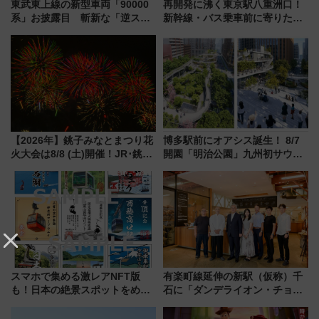
東武東上線の新型車両「90000
再開発に沸く東京駅八重洲口！
系」お披露目 斬新な「逆スラ
新幹線・バス乗車前に寄りたい
ント式」の先頭形状と明るく開
「ヤエチカ」2026年夏の「ひん
放的な車内空間に注目、デビュ
やり＆スタミナグルメ」6選【新
ーは9月
店舗も！】
【2026年】銚子みなとまつり花
博多駅前にオアシス誕生！ 8/7
火大会は8/8 (土)開催！JR･銚子
開園「明治公園」九州初サウナ
電鉄の臨時列車やアクセス情
TOTOPAや日本一のピザなど絶
報、利根川に咲く8,000発の大迫
品グルメ登場で駅前の過ごし方
力＆屋台を満喫
はどう変わる？
スマホで集める激レアNFT版
有楽町線延伸の新駅（仮称）千
も！日本の絶景スポットをめぐ
石に「ダンデライオン・チョコ
って集める「索道印(さくどうい
レート」が出店！ 東京メトロが
ん)」企画がスタート
1億円出資で挑む新時代のまちづ