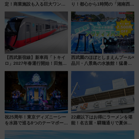
定！商業施設も入る巨大ワンタ
り！都心から1時間の「湘南西エ
ーミナル、京成の高架新駅整備
リア」満喫ガイド 鎌倉・江の
で新型特急が品川･羽田とを結
島とは異なる魅力を持つ今夏の
ぶ！ JR空港駅は2面3線化！
注目スポット
【西武新宿線】新車両「トキイ
西武園のほぼとしまえんプール×
ロ」2027年春運行開始！田無・
品川・八景島の水族館！猛暑を
新所沢にも停車 2028年春には
乗り切る「アクティブパス」で
「第2弾」も
夏休みをお得に楽しむ！
祝25周年！東京ディズニーシー
22歳以下はお得にラーメンを堪
を水路で巡る8つのテーマポート
能！名古屋・驛麺通りで夏休み
と限定デコレーションを解説
限定「U22応援割り」が7月21日
よりスタート