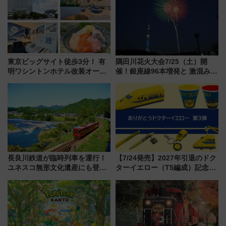
東京ビッグサイト徒歩3分！ 有
隅田川花火大会7/25（土）開
明ワシントンホテル改装オープ
催！銀座線96本増発と 激混みの
ン直前「ゆりかもめ運転台付き
「浅草駅」を回避する最寄り駅･
客室」や海鮮丼が人気の朝食ビ
アクセス攻略法、2万発の花火が
ュッフェを現地レポ
都心の夜に！
長良川鉄道が臨時列車を運行！
【7/24発売】2027年引退のドク
ユネスコ無形文化遺産にも登録
ターイエロー（T5編成）記念グ
された「郡上おどり」楽しむ人
ッズ7種が登場！ 新幹線車内放
に 乗車には予約が必要
送の目覚まし時計など通販・販
売店舗まとめ