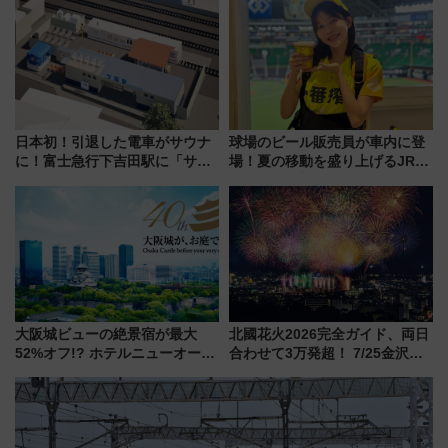
ーン始まる 条件は「夏の国内
線に2回搭乗」
日本初！引退した電車がサウナ
球場のビール販売員が車内に登
に！富士急行下吉田駅に「サ電
場！夏の移動を盛り上げるJR九
（SADEN）」2026年12月開
州「ビール新幹線」7月31日・8
業 行き交う電車の音や振動を
月7日限定 ソフトバンクホーク
感じながら「ととのう」新感覚
スとコラボ
大阪城ビューの絶景宿が最大
北國花火2026完全ガイド、両日
52%オフ!? ホテルニューオータ
合わせて3万発超！ 7/25金沢大
ニ大阪の40周年「夏のタイムセ
会・8/1川北大会の2つの花火大
ール」で秋の関西旅を豪華にす
会の日程・アクセス・観覧席ま
る方法（8月20日まで！）
とめ（石川県）