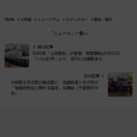
TAGS
# 小田急
# ミュージアム
# ロマンスカー
# 観光・旅行
「ニュース」一覧へ
前の記事
E653系「上沼垂色」が登場、営業運転は4月21日
「いなほ3号」から 前日には撮影会も
次の記事
大町駅を市北部の拠点駅に 北総鉄道と市川市が
「地域活性化に関する協定」を締結（千葉県市川
市）