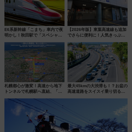
E6系新幹線「こまち」車内で夜
【2026年版】東葉高速線も追加
明かし！秋田駅で「スペシャル
でさらに便利に！人気きっぷ
ナイト」8月開催、料金や予約方
「サンキューちばフリーパス」
法は？
今年も発売 秋・早春に千葉県を
巡るなら使い勝手・コスパ抜群
札幌都心が激変！高速から地下
最大45kmの大渋滞も！？お盆の
トンネルで札幌駅へ直結、「創
高速道路をスイスイ乗り切る快
成川通都心アクセス道路」が7月
適ドライブ術
から本格着工、延長4.8km整備
事業の全貌