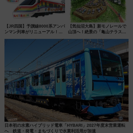
【JR四国】予讃線8000系アンパ
【気仙沼大島】新モノレールで
ンマン列車がリニューアル！内
山頂へ！絶景の「亀山テラス
外装デザイン公開 デビューは
360°」が7月19日オープン、休
今年12月
暇村のお得な日帰りプランも登
場
日本初の水素ハイブリッド電車「HYBARI」2027年度末営業運転
へ 鉄道・発電・まちづくりで水素利活用が加速