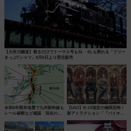
【大井川鐵道】着るだけでトーマス号もSL・ELも乗れる「フリー
きっぷTシャツ」8月6日より受注販売
令和8年熊本地震で九州新幹線も
【USJ】R-15指定の極限恐怖！
レール破断など確認 現在の運
新アトラクション「『バイオハ
転見合わせ状況と交通網への影
ザード レクイエム』 ザ・ダイ
響
ブ」今秋登場 ―予測不能の恐
怖に泣き叫べ―