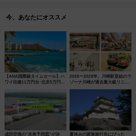
今、あなたにオススメ
【ANA国際線タイムセール】ハ
2026〜2029年、川崎駅直結のラ
ワイ往復11万円台･北京5万円台
ゾーナ川崎が過去最大級リニュ
～、憧れのビジネスクラスも！
ーアル！ フードコート拡大など
来春のGW旅行まで狙える激ア
「いつから何が変わるか」徹底
ツ路線まとめ（8/10まで）
解説！
成田空港の”未来予想図”が決
夏休みの家族旅行先にぴった