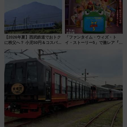
くりとは？
【2026年夏】西武鉄道でおトク
「ファンタイム・ウィズ・ト
に秩父へ？ 小児50円＆コスパ最
イ・ストーリー5」で激レア『ロ
強きっぷで「安・近・短」な家
ルカナ』カードをゲット！最新
族旅行！ 深夜の正丸トンネル探
デコレーションも徹底解説
検や特急ラビューも