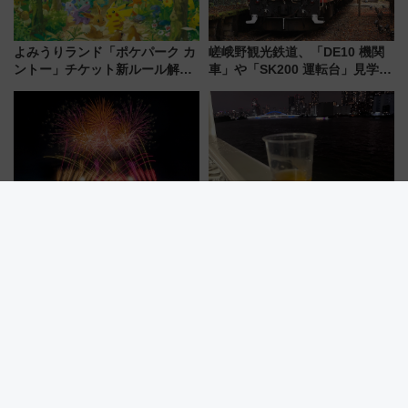
よみうりランド「ポケパーク カ
嵯峨野観光鉄道、「DE10 機関
ントー」チケット新ルール解
車」や「SK200 運転台」見学ツ
説！購入制限の緩和と入場時の
アーを開催！ ラストランイベン
本人確認が11月スタート
トの一環で激レア体験できちゃ
うかも 参加方法やスケジュール
をご紹介
葛飾納涼花火大会2026は2万発
夏の夜は「さるびあ丸」で飲も
＆ドローンショーも！ 北総線を
う！船上ビアガーデンで東京湾
使った穴場アクセスや臨時列
の夜景を眺めながら軽く一
車、観覧スポット情報と周辺観
杯……工場直送生ビールや島グ
光まとめ（7/28開催）
ルメが美味い