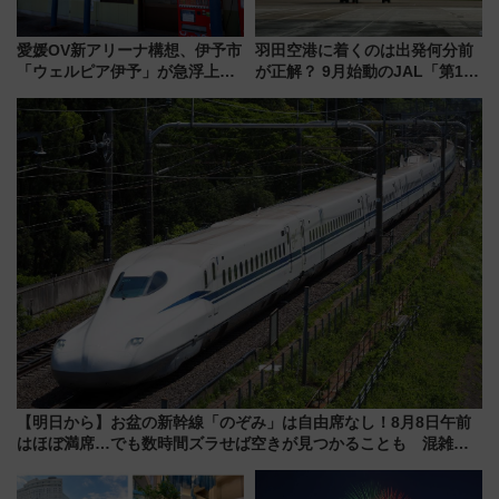
愛媛OV新アリーナ構想、伊予市
羽田空港に着くのは出発何分前
「ウェルピア伊予」が急浮上！
が正解？ 9月始動のJAL「第1タ
サイボウズ青野社長の参加表明
ーミナル北側サテライト」は徒
で探る鉄道アクセスの未来
歩1キロ超え！ 知っておきたい
変更点まとめ
【明日から】お盆の新幹線「のぞみ」は自由席なし！8月8日午前
はほぼ満席…でも数時間ズラせば空きが見つかることも 混雑避
ける「空席」探しのコツ