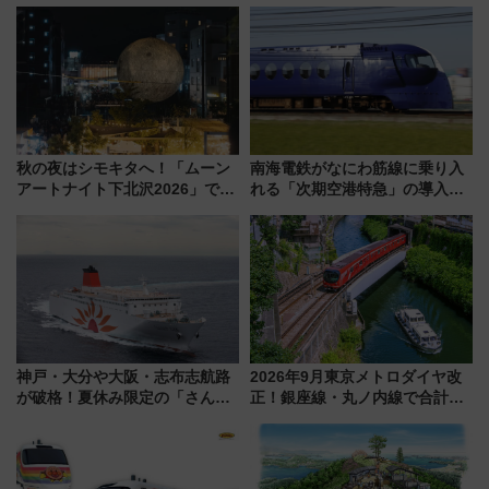
室・地下通路など公開イベン
ぞこの街」ラッピング電車が運
ト 参加方法や体験内容を紹介
行開始に！ この夏は直通列車で
横浜へ！
秋の夜はシモキタへ！「ムーン
南海電鉄がなにわ筋線に乗り入
アートナイト下北沢2026」でイ
れる「次期空港特急」の導入を
マーシブシアターやアート巡り
決定！ピニンファリーナによる
を満喫しよう
日本初の鉄道デザイン
神戸・大分や大阪・志布志航路
2026年9月東京メトロダイヤ改
が破格！夏休み限定の「さんふ
正！銀座線・丸ノ内線で合計
らわあスペシャルセール」スタ
212本の大増発、混雑緩和に期
ート 夕朝食ビュッフェ付きで
待
快適な船旅はいかが？