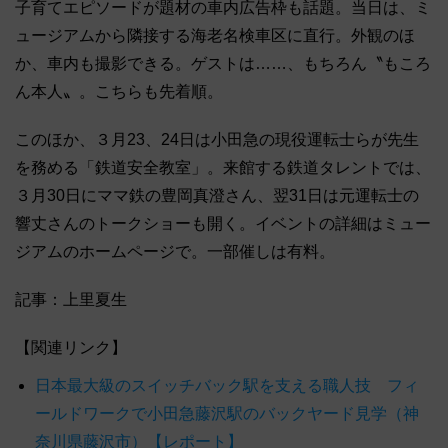
子育てエピソードが題材の車内広告枠も話題。当日は、ミ
ュージアムから隣接する海老名検車区に直行。外観のほ
か、車内も撮影できる。ゲストは……、もちろん〝もころ
ん本人〟。こちらも先着順。
このほか、３月23、24日は小田急の現役運転士らが先生
を務める「鉄道安全教室」。来館する鉄道タレントでは、
３月30日にママ鉄の豊岡真澄さん、翌31日は元運転士の
響丈さんのトークショーも開く。イベントの詳細はミュー
ジアムのホームページで。一部催しは有料。
記事：上里夏生
【関連リンク】
日本最大級のスイッチバック駅を支える職人技 フィ
ールドワークで小田急藤沢駅のバックヤード見学（神
奈川県藤沢市）【レポート】