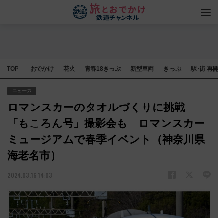
TOP
おでかけ
花火
青春18きっぷ
新型車両
きっぷ
駅･街 再
ニュース
ロマンスカーのタオルづくりに挑戦
「もころん号」撮影会も ロマンスカー
ミュージアムで春季イベント（神奈川県
海老名市）
2024.03.16 14:03