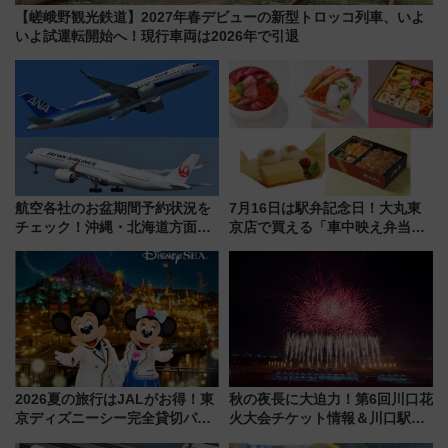
【嵯峨野観光鉄道】2027年春デビューの新型トロッコ列車、いよ
いよ試運転開始へ！現行車両は2026年で引退
航空各社のお盆期間予約状況を
7月16日は駅弁記念日！大丸東
チェック！沖縄・北海道方面は
京店で買える「車中映え弁当」
予約急増中、いまから狙うべき
フェア【2026年夏】
日は？
2026夏の旅行はJALがお得！東
秋の夜長に大迫力！第6回川口花
京ディズニーシー完全貸切パー
火大会チケット情報＆川口駅か
ティー招待券が当たるキャンペ
らのアクセスガイド