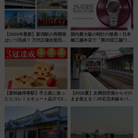
【2026年最新】新潟駅の再開発
国内最大級の時計の祭典！日本
はいつ完成？ 万代広場全面完成
橋三越本店で「第29回三越ワー
から「にいがた2キロ」・古町再
ルドウォッチフェア」開幕
開発、バスタ新潟構想まで徹底
【2026年8月5日～25日】
解説！
【新幹線停車駅】手土産に迷っ
【2026夏】女満別空港からその
たらコレ！エキュート品川で3年
まま使える！JR石北本線＆バス
連続売上1位を獲得した定番手土
乗り放題「北見・網走周遊フリ
産スイーツとは？
ーパス」でおトクに道東観光
（8/3発売）