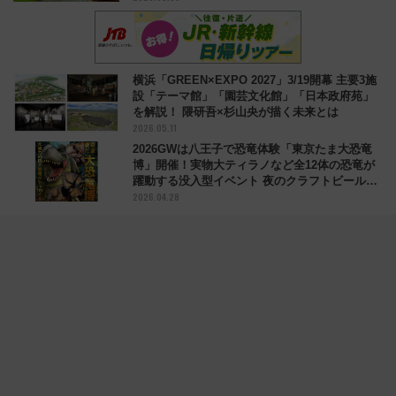
横浜「GREEN×EXPO 2027」3/19開幕 主要3施
設「テーマ館」「園芸文化館」「日本政府苑」
を解説！ 隈研吾×杉山央が描く未来とは
2026.05.11
2026GWは八王子で恐竜体験「東京たま大恐竜
博」開催！実物大ティラノなど全12体の恐竜が
躍動する没入型イベント 夜のクラフトビール企
2026.04.28
画も