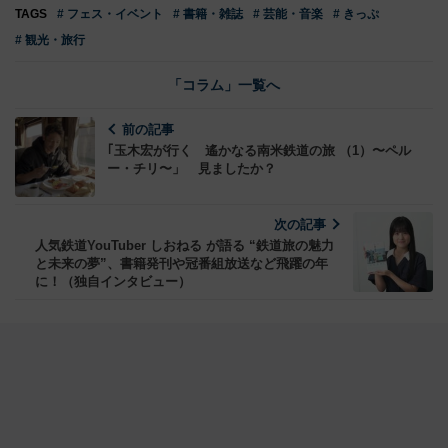
TAGS
# フェス・イベント
# 書籍・雑誌
# 芸能・音楽
# きっぷ
# 観光・旅行
「コラム」一覧へ
前の記事
｢玉木宏が行く 遙かなる南米鉄道の旅 （1）〜ペル
ー・チリ〜」 見ましたか？
次の記事
人気鉄道YouTuber しおねる が語る “鉄道旅の魅力
と未来の夢”、書籍発刊や冠番組放送など飛躍の年
に！（独自インタビュー）