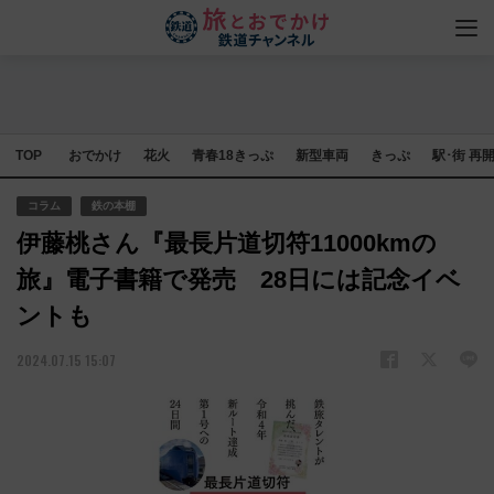
TOP
おでかけ
花火
青春18きっぷ
新型車両
きっぷ
駅･街 再
コラム
鉄の本棚
伊藤桃さん『最長片道切符11000kmの
旅』電子書籍で発売 28日には記念イベ
ントも
2024.07.15 15:07