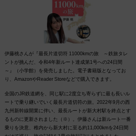
伊藤桃さんが『最長片道切符 11000kmの旅 ～鉄旅タレ
ントが挑んだ、令和4年新ルート達成第1号への24日間
～』（小学館）を発売しました。電子書籍版となってお
り、AmazonやReader Storeなどで購入できます。
全国のJR鉄道網を、同じ駅に2度立ち寄らずに最も長いル
ートで乗り継いでいく最長片道切符の旅。2022年9月の西
九州新幹線開業に伴い、最長ルートが新大村駅を終点とす
るものに更新されました（※）。伊藤さんは新ルート一番
乗りを決意、稚内から新大村に至る約11,000kmを24日間