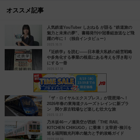
オススメ記事
人気鉄道YouTuber しおねる が語る “鉄道旅の
魅力と未来の夢”、書籍発刊や冠番組放送など飛
躍の年に！（独自インタビュー）
2025.10.11
『近鉄学』を読む――日本最大私鉄の経営戦略
や多角化する事業の根底にある考えを浮き彫り
にする一冊
2026.07.18
「ザ・ロイヤルエクスプレス」が琵琶湖へ！
2026年春の東海道クルーズトレインに新プラ
ン 関ケ原古戦場など楽しむ壮大な旅
2025.12.27
乃木坂46一ノ瀬美空が西鉄「THE RAIL
KITCHEN CHIKUGO」に乗車！太宰府･柳川を
巡る福岡観光列車の魅力と予約攻略ガイド
2026.08.06