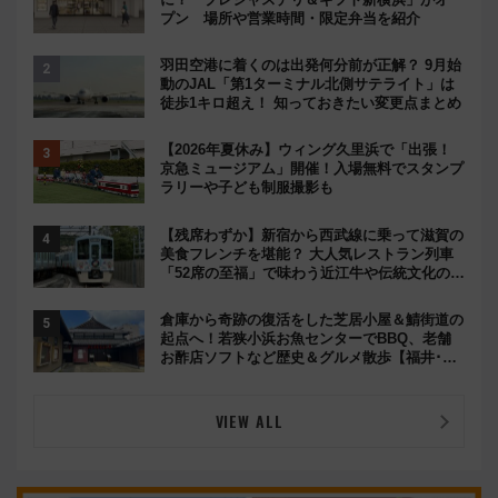
プン 場所や営業時間・限定弁当を紹介
羽田空港に着くのは出発何分前が正解？ 9月始
動のJAL「第1ターミナル北側サテライト」は
徒歩1キロ超え！ 知っておきたい変更点まとめ
【2026年夏休み】ウィング久里浜で「出張！
京急ミュージアム」開催！入場無料でスタンプ
ラリーや子ども制服撮影も
【残席わずか】新宿から西武線に乗って滋賀の
美食フレンチを堪能？ 大人気レストラン列車
「52席の至福」で味わう近江牛や伝統文化の特
別コラボ
倉庫から奇跡の復活をした芝居小屋＆鯖街道の
起点へ！若狭小浜お魚センターでBBQ、老舗
お酢店ソフトなど歴史＆グルメ散歩【福井･小
浜観光】
VIEW ALL