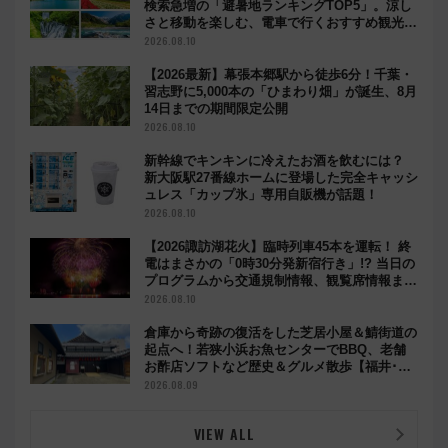
検索急増の「避暑地ランキングTOP5」。涼し
さと移動を楽しむ、電車で行くおすすめ観光情
報も
2026.08.10
【2026最新】幕張本郷駅から徒歩6分！千葉・
習志野に5,000本の「ひまわり畑」が誕生、8月
14日までの期間限定公開
2026.08.10
新幹線でキンキンに冷えたお酒を飲むには？
新大阪駅27番線ホームに登場した完全キャッシ
ュレス「カップ氷」専用自販機が話題！
2026.08.10
【2026諏訪湖花火】臨時列車45本を運転！ 終
電はまさかの「0時30分発新宿行き」!? 当日の
プログラムから交通規制情報、観覧席情報まで
徹底解説
2026.08.10
倉庫から奇跡の復活をした芝居小屋＆鯖街道の
起点へ！若狭小浜お魚センターでBBQ、老舗
お酢店ソフトなど歴史＆グルメ散歩【福井･小
浜観光】
2026.08.09
VIEW ALL