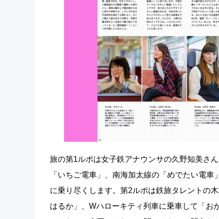
旅の第1ルポは女子鉄アナウンサの久野知美さ
「いちご電車」、南海加太線の「めでたい電車
に乗り尽くします。第2ルポは鉄旅タレントの
はるか」、Wハローキティ列車に乗車して「お