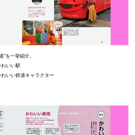
道”を一挙紹介。
 ●かわいい駅
かわいい鉄道キャラクター
。