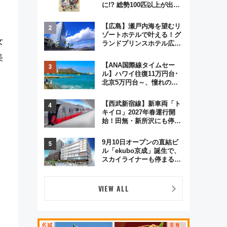
に!? 総勢100匹以上が出現
「レジェンドリサーチ」本
格謎解き・グッズ情報まと
【広島】瀬戸内海を望むリ
め
ゾートホテルで叶える！グ
女
ランドプリンスホテル広島
のフォトウエディング＆カ
美
ジュアルパーティープラン
【ANA国際線タイムセー
ル】ハワイ往復11万円台･
北京5万円台～、憧れのビ
、
ジネスクラスも！来春の
GW旅行まで狙える激アツ
【西武新宿線】新車両「ト
路線まとめ（8/10まで）
キイロ」2027年春運行開
始！田無・新所沢にも停
車 2028年春には「第2
弾」も
9月10日オープンの直結ビ
ル「ekubo京成」誕生で、
スカイライナーも停まる巨
大ハブ駅・新鎌ヶ谷はどう
変わる？ 全テナント情報も
公開！
VIEW ALL