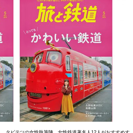
道」。タビテツの女性執筆陣、女性鉄道著名人12人がおすすめす