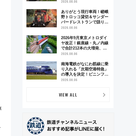
も数時間ズラせば空きが見
2026.08.06
つかることも 混雑避ける
「空席」探しのコツ
ありがとう現行車両！嵯峨
野トロッコ貸切＆サンダー
バードレストランで語り合
う秋の京都 斉藤雪乃＆福
2026.08.06
原トシヒロと行く！9月13
日「京都の鉄道満喫ツア
2026年9月東京メトロダイ
ー」開催
ヤ改正！銀座線・丸ノ内線
で合計212本の大増発、混
雑緩和に期待
2026.08.06
南海電鉄がなにわ筋線に乗
り入れる「次期空港特急」
の導入を決定！ピニンファ
リーナによる日本初の鉄道
2026.08.06
デザイン
VIEW ALL
車
々