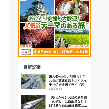
最新記事
最大45kmの大渋滞も！？
お盆の高速道路をスイスイ
乗り切る快適ドライブ術
2026.08.07
【明日から】お盆の新幹線
「のぞみ」は自由席なし！
8月8日午前はほぼ満席…で