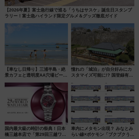
【2026年夏】富士急行線で巡る「うちはサスケ」誕生日スタンプ
ラリー！富士急ハイランド限定グルメ＆グッズ徹底ガイド
【車なし日帰り】三浦半島・絶
憧れの「城泊」が自分好みにカ
景カフェと透明度AA穴場ビーチ
スタマイズ可能に!? 国登録有形
を巡る！ おトクな電車きっぷ活
文化財・丸亀城「延寿閣別館」
用してストレスフリー旅へ行こ
にオーダーメイド型の宿泊プラ
う！
ンが誕生！
国内最大級の時計の祭典！日本
車内にメタモン出現？ みなとみ
橋三越本店で「第29回三越ワー
らい線×ポケモン「ブクブクうみ