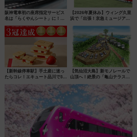
阪神電車初の座席指定サービス
【2026年夏休み】ウィング久里
名は「らくやんシート」に！新
浜で「出張！京急ミュージア
型3000系で大阪梅田～山陽姫路
ム」開催！入場無料でスタンプ
を快適移動
ラリーや子ども制服撮影も
【新幹線停車駅】手土産に迷っ
【気仙沼大島】新モノレールで
たらコレ！エキュート品川で3年
山頂へ！絶景の「亀山テラス
連続売上1位を獲得した定番手土
360°」が7月19日オープン、休
産スイーツとは？
暇村のお得な日帰りプランも登
場