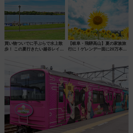
斉藤雪乃＆福原トシヒロと行
全力応援 夜行列車「ドリーム
く！9月13日「京都の鉄道満喫
おひさま号」も走る
ツアー」開催
買い物ついでに手ぶらで水上散
【岐阜・飛騨高山】夏の家族旅
歩！ この夏行きたい越谷レイク
行に！ゲレンデ一面に20万本の
タウンの新たな水辺の憩いエリ
ひまわりが咲き誇る「アルコピ
ア「LAKESIDE PARK」（埼玉
アひまわり園」開園
県越谷市）