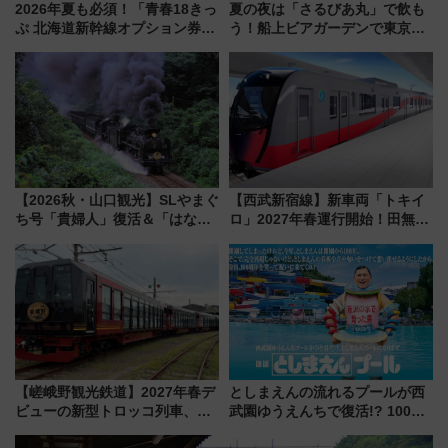
2026年夏も必須！「青春18きっ
夏の夜は「さるびあ丸」で飲も
ぷ 北海道新幹線オプション券」
う！船上ビアガーデンで東京湾
自動改札対応ルールと途中下車
の夜景を眺めながら軽く一
の罠
杯……工場直送生ビールや島グ
ルメが美味い
【2026秋・山口観光】SLやまぐ
【西武新宿線】新車両「トキイ
ち号「貴婦人」復活＆「はなあ
ロ」2027年春運行開始！田無・
かり」初走行区間も！山口DCの
新所沢にも停車 2028年春には
注目観光列車まとめ きっぷの取
「第2弾」も
り方は？
【嵯峨野観光鉄道】2027年春デ
としまえんの流れるプールが西
ビューの新型トロッコ列車、い
武園ゆうえんちで復活!? 100周
よいよ試運転開始へ！現行車両
年記念企画＆「春日のうん○スラ