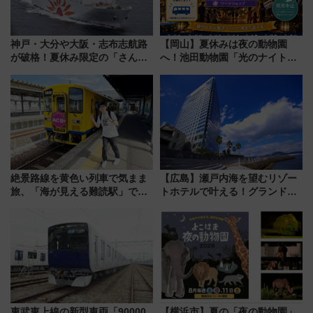
神戸・大分や大阪・志布志航路
【岡山】夏休みは夜の動物園
が破格！夏休み限定の「さんふ
へ！池田動物園「光のナイトズ
らわあスペシャルセール」スタ
ー2026」で光と動物が彩る特別
ート 夕朝食ビュッフェ付きで
な夜
快適な船旅はいかが？
絶景路線を黄色い列車で気まま
【広島】瀬戸内海を望むリゾー
旅、「海が見える難読駅」で幸
トホテルで叶える！グランドプ
せの黄色いハンカチに願いを
リンスホテル広島のフォトウエ
「新・鉄道ひとり旅」279回目
ディング＆カジュアルパーティ
の舞台は「島原鉄道」
ープラン
東武東上線の新型車両「90000
【横浜市】夏の「夜の動物園」