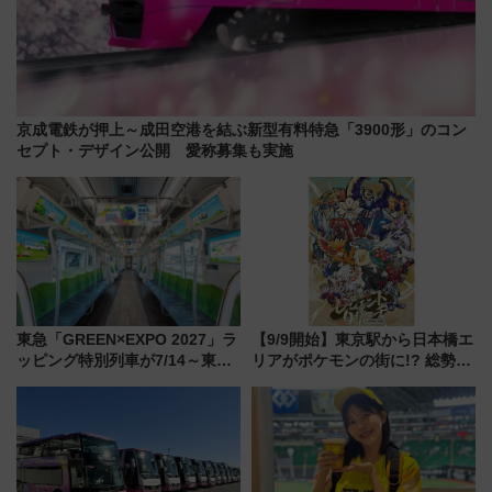
京成電鉄が押上～成田空港を結ぶ新型有料特急「3900形」のコン
セプト・デザイン公開 愛称募集も実施
東急「GREEN×EXPO 2027」ラ
【9/9開始】東京駅から日本橋エ
ッピング特別列車が7/14～東
リアがポケモンの街に!? 総勢
横・田園都市・目黒線でデビュ
100匹以上が出現「レジェンド
ー！ 注目の編成やデザインまと
リサーチ」本格謎解き・グッズ
め
情報まとめ