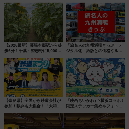
ルドウォッチフェア」開幕
ぞこの街」ラッピング電車が運
【2026年8月5日～25日】
行開始に！ この夏は直通列車で
横浜へ！
【2026最新】幕張本郷駅から徒
「旅名人の九州満喫きっぷ」デ
歩6分！千葉・習志野に5,000本
ジタル化 紙版との価格やルー
の「ひまわり畑」が誕生、8月
ルの違いを解説
14日までの期間限定公開
【奈良県】全国から鉄道会社が
『映画ちいかわ』×横浜コラボ！
参加！駅弁も大集合！「大和鉄
限定ステッカー集めやフォトス
道まつり2026」が8月8日・9日
ポット、特別花火でみなとみら
に開催決定
いを満喫しよう（花火鑑賞会応
募は7/12まで！）