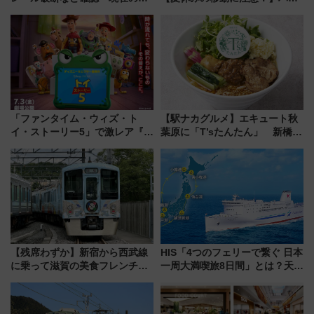
転見合わせ状況と交通網への影
ドバッグやPCケースも対象の
響
「身の回り品」新サイズ制限
(40×30×20cm)おさらい
「ファンタイム・ウィズ・ト
【駅ナカグルメ】エキュート秋
イ・ストーリー5」で激レア『ロ
葉原に「T’sたんたん」 新橋に
ルカナ』カードをゲット！最新
551蓬莱のDNAを継ぐ「東京豚
デコレーションも徹底解説
饅」、オムライス専門店「肉と
たまご」新グルメ続々登場！
【2026年8月】
【残席わずか】新宿から西武線
HIS「4つのフェリーで繋ぐ 日本
に乗って滋賀の美食フレンチを
一周大満喫旅8日間」とは？天橋
堪能？ 大人気レストラン列車
立・小樽・日光東照宮など全国
「52席の至福」で味わう近江牛
の絶景＆限定グルメを網羅！煩
や伝統文化の特別コラボ
雑な手続きも不要でお手軽に楽