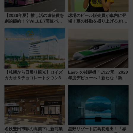
【2026年夏】推し活の遠征費を
球場のビール販売員が車内に登
劇的節約！？WILLER高速バス
場！夏の移動を盛り上げるJR九
「1km5円セール」やワンコイン
州「ビール新幹線」7月31日・8
温泉の最強ルート 予約期間・
月7日限定 ソフトバンクホーク
対象路線まとめ
スとコラボ
【札幌から日帰り観光】ロイズ
East-iの後継機「E927形」2029
カカオ＆チョコレートタウン3周
年度デビューへ！新たな「新幹
年！ 9月は入場料半額やチョコ
線専用検測車」の性能を徹底解
詰め放題を開催、ロイズタウン
説【JR東日本】
駅からのアクセスも
名鉄豊田市駅の高架下に新商業
星野リゾート広島初進出！「界