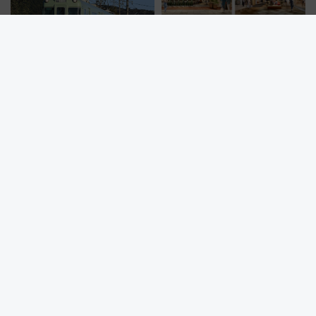
しめるプランが登場
【名鉄広見線】新可児～御嵩間
2026〜2029年、川崎駅直結のラ
が2029年4月に廃止へ 存続協
ゾーナ川崎が過去最大級リニュ
議終了で100年の歴史に幕
ーアル！ フードコート拡大など
「いつから何が変わるか」徹底
解説！
駅前広場の利用が「超お手軽」に！？新プラットフォーム