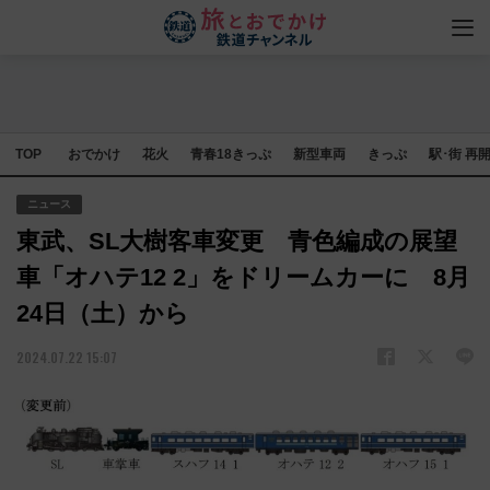
TOP
おでかけ
花火
青春18きっぷ
新型車両
きっぷ
駅･街 再
ニュース
東武、SL大樹客車変更 青色編成の展望
車「オハテ12 2」をドリームカーに 8月
24日（土）から
2024.07.22 15:07