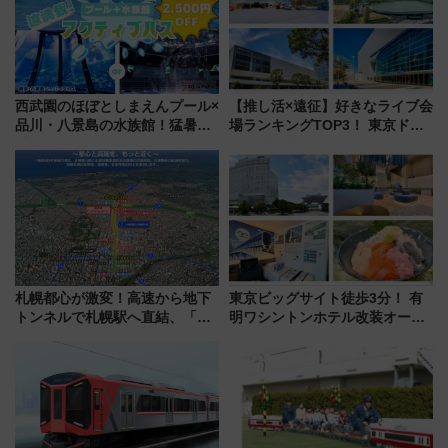
西武園のほぼとしまえんプール×
【推し活×遠征】好きなライブ会
品川・八景島の水族館！猛暑を
場ランキングTOP3！ 東京ドー
乗り切る「アクティブパス」で
ムや大阪城ホールが選ばれる理
夏休みをお得に楽しむ！
由と交通アクセス術、ライブ会
場に何を求める？
札幌都心が激変！高速から地下
東京ビッグサイト徒歩3分！ 有
トンネルで札幌駅へ直結、「創
明ワシントンホテル改装オープ
成川通都心アクセス道路」が7月
ン直前「ゆりかもめ運転台付き
から本格着工、延長4.8km整備
客室」や海鮮丼が人気の朝食ビ
事業の全貌
ュッフェを現地レポ