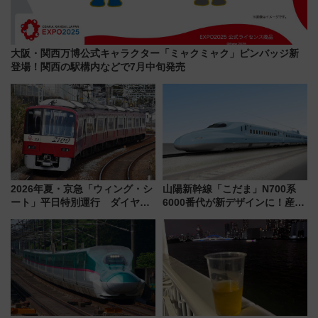
大阪・関西万博公式キャラクター「ミャクミャク」ピンバッジ新
登場！関西の駅構内などで7月中旬発売
2026年夏・京急「ウィング・シ
山陽新幹線「こだま」N700系
ート」平日特別運行 ダイヤ・
6000番代が新デザインに！産学
乗車方法を解説！2階建てバスや
連携で描く瀬戸内の波模様 運
三浦海岸を堪能できるお出かけ
用は今冬から
プランもご紹介