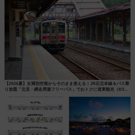
は2026年で引退
イダー」に注目 2026年夏は所
沢へ遊びに行こう
【2026夏】女満別空港からそのまま使える！JR石北本線＆バス乗
り放題「北見・網走周遊フリーパス」でおトクに道東観光（8/3発
売）