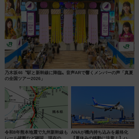
乃木坂46〝駅と新幹線に降臨〟音声ARで響くメンバーの声「真夏
の全国ツアー2026」
令和8年熊本地震で九州新幹線も
ANAが機内持ち込みを厳格化
レール破断など確認 現在の運
【夏休みの移動に注意！】ハン