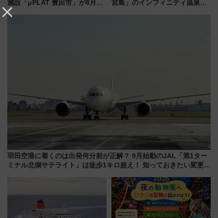
施設「μPLAT 豊田市」が8月26
宮島」のインフィニティ温泉と
日開業！全8店舗が出店し街の新
古式サウナ「石風呂」を大解剖
たな玄関口へ
宿泊料金・アクセスは？（2026
年7月23日開業）
羽田空港に着くのは出発何分前が正解？ 9月始動のJAL「第1ター
ミナル北側サテライト」は徒歩1キロ超え！ 知っておきたい変更点
まとめ