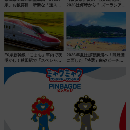
系」お披露目 斬新な「逆スラ
2026は何時から？ ズーラシア・
ント式」の先頭形状と明るく開
野毛山・金沢の電車アクセスや
放的な車内空間に注目、デビュ
見どころ、限定イベントを徹底
ーは9月
解説！
E6系新幹線「こまち」車内で夜
2026年夏は那智勝浦へ！熊野灘
明かし！秋田駅で「スペシャル
に面した「特選」白砂ビーチは
ナイト」8月開催、料金や予約方
必見 「第17回那智勝浦町花火大
法は？
会」は8月11日開催！