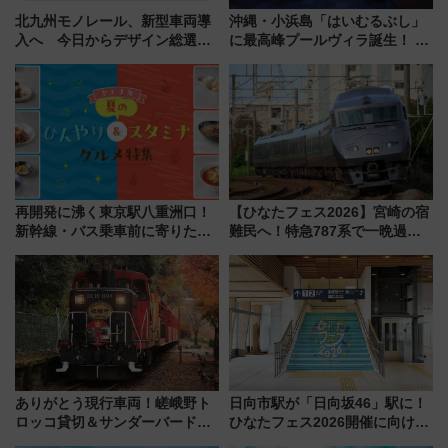
北九州モノレール、新型車両導
沖縄・小浜島「はいむるぶし」
入へ 今日からデザイン総選挙
に最高峰プールヴィラ誕生！ 石
始まる
垣島から船で向かう究極のご褒
美旅「何もしない贅沢」を体験
してみない？
再開発に沸く東京駅八重洲口！
【ひなたフェス2026】宮崎の宿
新幹線・バス乗車前に寄りたい
難民へ！特急787系で一晩過ご
「ヤエチカ」2026年夏の「ひん
せる夜間滞在型イベント「スワ
やり＆スタミナグルメ」6選【新
ローおひさま」が救世主に？
店舗も！】
ありがとう現行車両！嵯峨野ト
日向市駅が「日向坂46」駅に！
ロッコ貸切＆サンダーバードレ
ひなたフェス2026開催に向けJR
ストランで語り合う秋の京都
九州が記念きっぷや臨時列車で