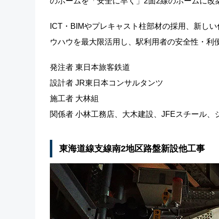
のホームを「安全に早く」2面2線のホームに改
ICT・BIMやプレキャスト柱部材の採用、新し
ウハウを最大限活用し、駅利用者の安全性・利
発注者 東日本旅客鉄道
設計者 JR東日本コンサルタンツ
施工者 大林組
関係者 小林工務店、大木建設、JFEスチール、
東海道線支線南2地区路盤新設他工事