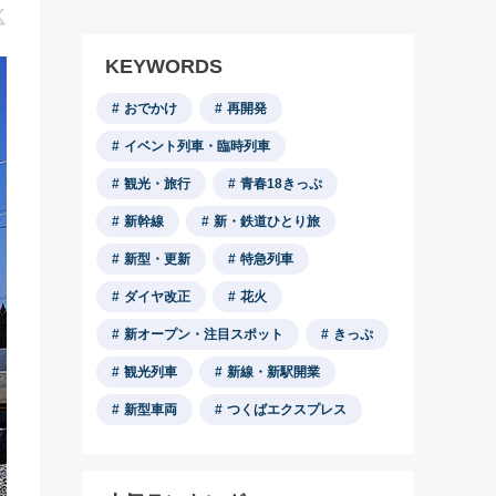
KEYWORDS
おでかけ
再開発
イベント列車・臨時列車
観光・旅行
青春18きっぷ
新幹線
新・鉄道ひとり旅
新型・更新
特急列車
ダイヤ改正
花火
新オープン・注目スポット
きっぷ
観光列車
新線・新駅開業
新型車両
つくばエクスプレス