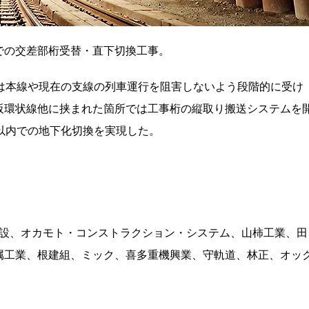
での交差部桁受替・直下切換工事。
は本線や現在の支線の列車運行を阻害しないよう段階的に受け
阪環状線他に挟まれた箇所では工事桁の縦取り搬送システムを
以内での地下化切換を実現した。
機建設、オカモト・コンストラクション・システム、山柿工業、田
属工業、根建組、ミック、喜多重機興業、守軌道、林正、オッ