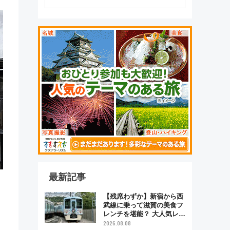
最新記事
【残席わずか】新宿から西
武線に乗って滋賀の美食フ
レンチを堪能？ 大人気レス
トラン列車「52席の至福」
2026.08.08