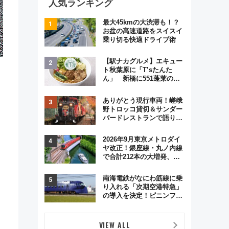
人気ランキング
最大45kmの大渋滞も！？
お盆の高速道路をスイスイ
乗り切る快適ドライブ術
【駅ナカグルメ】エキュー
ト秋葉原に「T’sたんた
ん」 新橋に551蓬莱の
DNAを継ぐ「東京豚饅」、
オムライス専門店「肉とた
ありがとう現行車両！嵯峨
まご」新グルメ続々登場！
野トロッコ貸切＆サンダー
【2026年8月】
バードレストランで語り合
う秋の京都 斉藤雪乃＆福
原トシヒロと行く！9月13
2026年9月東京メトロダイ
日「京都の鉄道満喫ツア
ヤ改正！銀座線・丸ノ内線
ー」開催
で合計212本の大増発、混
雑緩和に期待
南海電鉄がなにわ筋線に乗
り入れる「次期空港特急」
の導入を決定！ピニンファ
リーナによる日本初の鉄道
デザイン
VIEW ALL