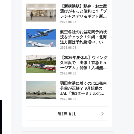
で味わう近江牛や伝統文化
の特別コラボ
【新横浜駅】駅弁・お土産
選びがもっと便利に？「プ
レシャスデリ＆ギフト新横
浜」がオープン 場所や営
2026.08.08
業時間・限定弁当を紹介
航空各社のお盆期間予約状
況をチェック！沖縄・北海
道方面は予約急増中、いま
から狙うべき日は？
2026.08.08
【2026年夏休み】ウィング
久里浜で「出張！京急ミュ
ージアム」開催！入場無料
でスタンプラリーや子ども
2026.08.08
制服撮影も
羽田空港に着くのは出発何
分前が正解？ 9月始動の
JAL「第1ターミナル北側
サテライト」は徒歩1キロ
2026.08.08
超え！ 知っておきたい変更
点まとめ
VIEW ALL